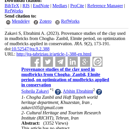
Download citation:
BibTeX
|
RIS
|
EndNote
|
Medlars
|
ProCite
|
Reference Manager
|
RefWorks
Send citation to:
Mendeley
Zotero
RefWorks
Zakavi S, Ebrahimi A.
(2023).
Provenance studies of the clay used
in mudbricks from Chogha- Zanbil, Elmite period, on optimization
of mudbricks applied in conservation.
JRA
.
9
(2)
, 173-191.
doi:
10.52547/jra.9.2.388
URL:
http://jra-tabriziau.ir/article-1-388-en.html
Provenance studies of the clay used in
mudbricks from Chogha- Zanbil, Elmite
period, on optimization of mudbricks applied
in conservation
*
1
2
Soheila Zakavi
,
Afshin Ebrahimi
1- Chogha Zanbil and Haft Tappeh world
heritage department, Khuzestan, Iran ,
zakavi105@gmail.com
2- Cultural Heritage and Tourism Research
Institute (RICHT), Tehran, Iran
Abstract:
(3352 Views)
This article has no abstract.