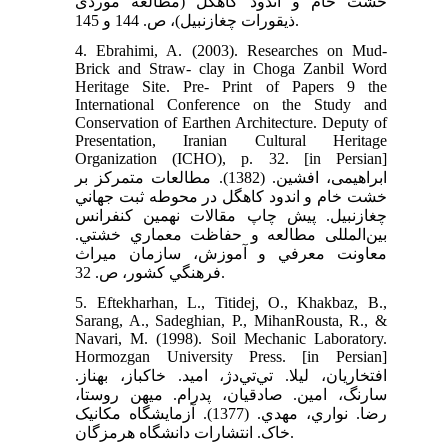
خشت خام و اندود کاهگل (مطالعه موردی
ذیقورات چغازنبیل)، ص. 144 و 145.
4. Ebrahimi, A. (2003). Researches on Mud-
Brick and Straw- clay in Choga Zanbil Word
Heritage Site. Pre- Print of Papers 9 the
International Conference on the Study and
Conservation of Earthen Architecture. Deputy of
Presentation, Iranian Cultural Heritage
Organization (ICHO), p. 32. [in Persian]
ابراهیمی، افشین. (1382). مطالعات متمركز بر
خشت خام و اندود كاهگل در محوطه ثبت جهاني
چغازنبيل. پيش چاپ مقالات نهمين كنفرانس
بین‌المللی مطالعه و حفاظت معماري خشتي.
معاونت معرفي و آموزش، سازمان ميراث
فرهنگي كشور، ص. 32.
5. Eftekharhan, L., Titidej, O., Khakbaz, B.,
Sarang, A., Sadeghian, P., MihanRousta, R., &
Navari, M. (1998). Soil Mechanic Laboratory.
Hormozgan University Press. [in Persian]
افتخاریان، لیلا. تي‌تي‌‌دژ، اميد. خاكباز، بهناز.
سارنگ، امين. صادقيان، پدرام. ميهن روستا،
رضا. نواري، مهدي. (1377). آزمایشگاه مکانیک
خاک. انتشارات دانشگاه هرمزگان.