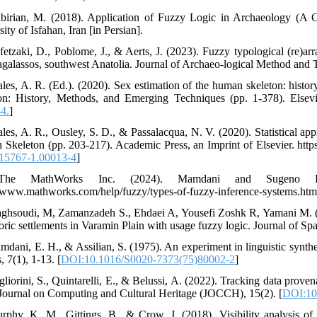
birian, M. (2018). Application of Fuzzy Logic in Archaeology (A C
ity of Isfahan, Iran [in Persian].
fetzaki, D., Poblome, J., & Aerts, J. (2023). Fuzzy typological (re)a
agalassos, southwest Anatolia. Journal of Archaeo-logical Method and 
ales, A. R. (Ed.). (2020). Sex estimation of the human skeleton: hist
on: History, Methods, and Emerging Techniques (pp. 1-378). Elsevie
4.
]
ales, A. R., Ousley, S. D., & Passalacqua, N. V. (2020). Statistical app
Skeleton (pp. 203-217). Academic Press, an Imprint of Elsevier. htt
15767-1.00013-4
]
The MathWorks Inc. (2024). Mamdani and Sugeno Fu
//www.mathworks.com/help/fuzzy/types-of-fuzzy-inference-systems.htm
ghsoudi, M, Zamanzadeh S., Ehdaei A, Yousefi Zoshk R, Yamani M. (2015
toric settlements in Varamin Plain with usage fuzzy logic. Journal of Sp
mdani, E. H., & Assilian, S. (1975). An experiment in linguistic synthe
, 7(1), 1-13. [
DOI:10.1016/S0020-7373(75)80002-2
]
gliorini, S., Quintarelli, E., & Belussi, A. (2022). Tracking data prove
urnal on Computing and Cultural Heritage (JOCCH), 15(2). [
DOI:10
rphy, K. M., Gittings, B., & Crow, J. (2018). Visibility analysis 