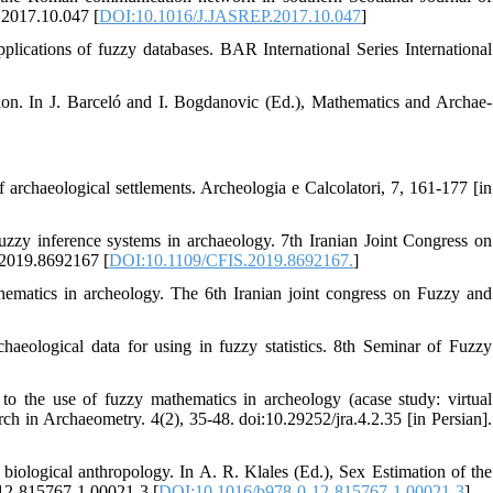
p.2017.10.047 [
DOI:10.1016/J.JASREP.2017.10.047
]
plications of fuzzy databases. BAR International Series International
ion. In J. Barceló and I. Bogdanovic (Ed.), Mathematics and Archae-
 archaeological settlements. Archeologia e Calcolatori, 7, 161-177 [in
fuzzy inference systems in archaeology. 7th Iranian Joint Congress on
S.2019.8692167 [
DOI:10.1109/CFIS.2019.8692167.
]
hematics in archeology. The 6th Iranian joint congress on Fuzzy and
haeological data for using in fuzzy statistics. 8th Seminar of Fuzzy
 to the use of fuzzy mathematics in archeology (acase study: virtual
rch in Archaeometry. 4(2), 35-48. doi:10.29252/jra.4.2.35 [in Persian].
iological anthropology. In A. R. Klales (Ed.), Sex Estimation of the
-12-815767-1.00021-3 [
DOI:10.1016/b978-0-12-815767-1.00021-3
]