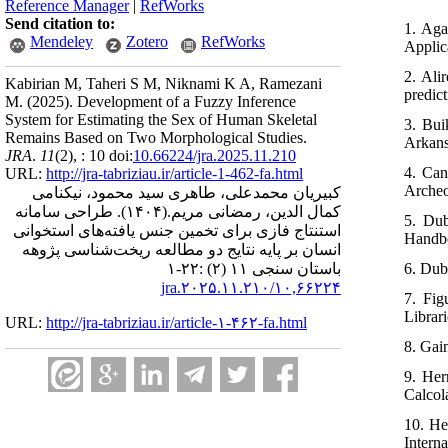
Reference Manager
|
RefWorks
Send citation to:
1. Aga
Mendeley
Zotero
RefWorks
Applic
2. Ali
Kabirian M, Taheri S M, Niknami K A, Ramezani
predic
M.
(2025).
Development of a Fuzzy Inference
System for Estimating the Sex of Human Skeletal
3. Bui
Remains Based on Two Morphological Studies.
Arkans
JRA
.
11
(2)
, : 10 doi:
10.66224/jra.2025.11.210
4. Can
URL:
http://jra-tabriziau.ir/article-1-462-fa.html
Archeol
کبیریان محمدعلی، طاهری سید محمود، نیکنامی
طراحی سامانه
(۱۴۰۴).
کمال الدین، رمضانی مریم.
5. Dub
استنتاج فازی برای تخمین جنس یافته‌های استخوانی
Handbo
انسان بر پایه نتایج دو مطالعه ریخت‌شناسی پژوهه
6. Dub
باستان سنجی ۱۱ (۲) :۲۲-۱
۱۰,۶۶۲۲۴/jra.۲۰۲۵.۱۱.۲۱۰
7. Fig
Librari
URL:
http://jra-tabriziau.ir/article-۱-۴۶۲-fa.html
8. Gai
9. Her
Calcola
10. He
Interna