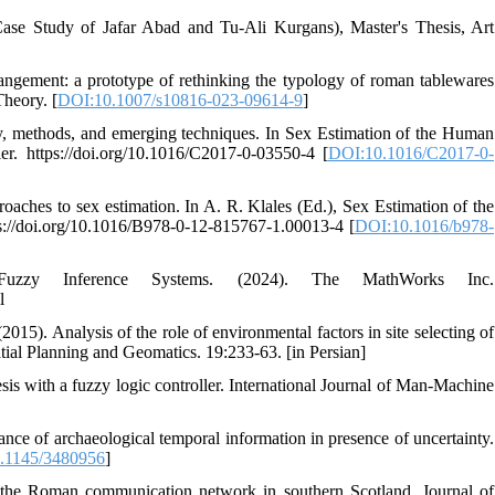
ase Study of Jafar Abad and Tu-Ali Kurgans), Master's Thesis, Art
rrangement: a prototype of rethinking the typology of roman tablewares
Theory. [
DOI:10.1007/s10816-023-09614-9
]
ory, methods, and emerging techniques. In Sex Estimation of the Human
r. https://doi.org/10.1016/C2017-0-03550-4 [
DOI:10.1016/C2017-0-
roaches to sex estimation. In A. R. Klales (Ed.), Sex Estimation of the
ps://doi.org/10.1016/B978-0-12-815767-1.00013-4 [
DOI:10.1016/b978-
zzy Inference Systems. (2024). The MathWorks Inc.
l
). Analysis of the role of environmental factors in site selecting of
atial Planning and Geomatics. 19:233-63. [in Persian]
sis with a fuzzy logic controller. International Journal of Man-Machine
nance of archaeological temporal information in presence of uncertainty.
.1145/3480956
]
of the Roman communication network in southern Scotland. Journal of