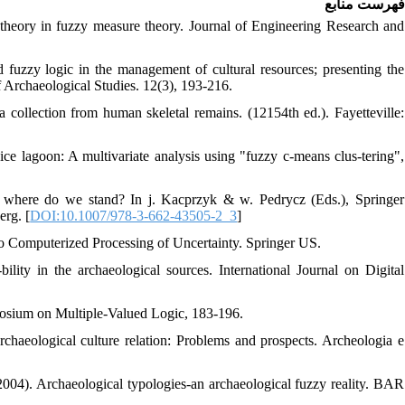
فهرست منابع
y theory in fuzzy measure theory. Journal of Engineering Research and
zzy logic in the management of cultural resources; presenting the
f Archaeological Studies. 12(3), 193-216.
a collection from human skeletal remains. (12154th ed.). Fayetteville:
ce lagoon: A multivariate analysis using "fuzzy c-means clus-tering",
ns: where do we stand? In j. Kacprzyk & w. Pedrycz (Eds.), Springer
erg. [
DOI:10.1007/978-3-662-43505-2_3
]
to Computerized Processing of Uncertainty. Springer US.
bility in the archaeological sources. International Journal on Digital
mposium on Multiple-Valued Logic, 183-196.
rchaeological culture relation: Problems and prospects. Archeologia e
(2004). Archaeological typologies-an archaeological fuzzy reality. BAR