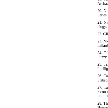
Archae
20. Ni
Series
21. Ni
ology,
22. CR
23. Ni
Italian]
24. Ta
Fuzzy 
25. Ta
Intell
26. Ta
Statist
27. Ta
recons
[
DOI:1
28. Th
Human 