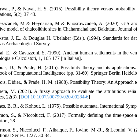
rwal, P., & Nayal, H. S. (2015). Possibility theory versus probabilit
ations, 5(2), 37-43.
rezazadeh, M & Heydarian, M & Khosrowzadeh, A. (2020). GIS and fu
tive model of chalcolithic sites in Chaharmahal and Bakhtiari. Journal o
kstra, J. E., & Douglas H. Ubelaker (Eds.). (1994). Standards for dat
as Archaeological Survey.
al, E., & Cavazzoni, S. (1990). Ancient human settlements in the veni
ogia e Calcolatori, 1, 165-177 [in Italian].
ois, D., & Prade, H. (2015). Possibility theory and its applicatio
ok of Computational Intelligence (pp. 31-60). Springer Berlin Heidelb
ois, Didier., & Prade, H. M. (1988). Possibility Theory: An Approach 
uera, M. (2021). A fuzzy approach to evaluate the attributions relia-
es, 22(3). [
DOI:10.1007/s00799-020-00284-6
]
nes, B. R., & Kohout, L. (1975). Possible automata. International Sy
mon, S., & Niccolucci, F. (2017). Formally defining the time-space-a
tori, 28.
rmon, S., Niccolucci, F., Alhaique, F., Iovino, M.-R., & Leonini, V. 
tional Series, 1227, 30-34.