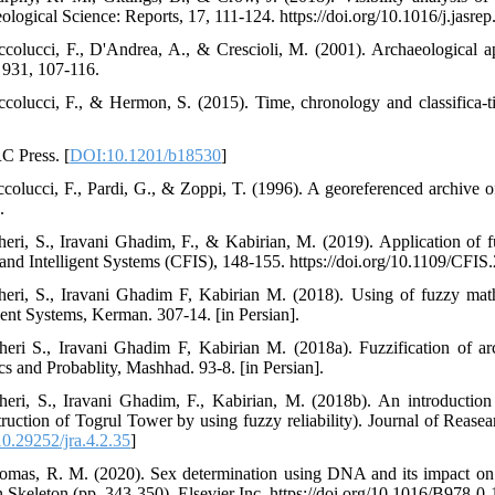
ological Science: Reports, 17, 111-124. https://doi.org/10.1016/j.jasre
ccolucci, F., D'Andrea, A., & Crescioli, M. (2001). Archaeological ap
, 931, 107-116.
ccolucci, F., & Hermon, S. (2015). Time, chronology and classifica-t
C Press. [
DOI:10.1201/b18530
]
ccolucci, F., Pardi, G., & Zoppi, T. (1996). A georeferenced archive of
.
heri, S., Iravani Ghadim, F., & Kabirian, M. (2019). Application of 
and Intelligent Systems (CFIS), 148-155. https://doi.org/10.1109/CFI
heri, S., Iravani Ghadim F, Kabirian M. (2018). Using of fuzzy mat
igent Systems, Kerman. 307-14. [in Persian].
heri S., Iravani Ghadim F, Kabirian M. (2018a). Fuzzification of arc
ics and Probablity, Mashhad. 93-8. [in Persian].
heri, S., Iravani Ghadim, F., Kabirian, M. (2018b). An introduction
truction of Togrul Tower by using fuzzy reliability). Journal of Reasea
0.29252/jra.4.2.35
]
omas, R. M. (2020). Sex determination using DNA and its impact on b
Skeleton (pp. 343-350). Elsevier Inc. https://doi.org/10.1016/B978-0