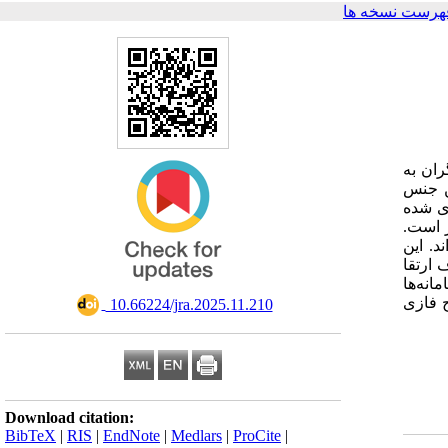
هرست نسخه ها
ان به
ن جنس
زی شده
کر است
د. این
هدف ارتقا
نه‌ها
ج فازی
‎ 10.66224/jra.2025.11.210
Download citation:
BibTeX
|
RIS
|
EndNote
|
Medlars
|
ProCite
|