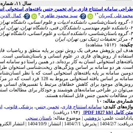
سال ۱۱، شماره ۲ - ( ۱۴۰۴ )
طراحی سامانه استنتاج فازی برای تخمین جنس یافته‌های استخوانی انسا
۲
۱
*
کمال الدین 
،
سید محمود طاهری
،
محمدعلی کبیریان
۱- گروه باستان‌شناسی، دانشکده ادبیات و علوم انسانی، دانشگاه تهران، تهران، ایران ،
۲- دانشکده علوم مهندسی، دانشکدگان فنی، دانشگاه تهران، تهران، ایران
۳- گروه باستان‌شناسی، دانشکده ادبیات و علوم انسانی، دانشگاه تهران، تهران، ایران
۴- مرکز تحقیقات ژنتیک نور، تهران، ایران
چکیده:
(۱۵۱۲ مشاهده)
هدف این پژوهش معرفی یک روش نوین بر پایه منطق و ریاضیات فاز
استفاده از روش‌های فازی در علوم انسانی و باستان‌شناسی است. 
یافته‌های استخوانی انسان به کار برده‌اند. در همین راستا دو سامانه 
است. هر دو سامانه بر اساس ویژگی‌های ریخت‌شناسی استخوان طراحی.
دومین سامانه بر پایه یافته‌های استخوانی است که با نظر انسان‌شناس‌
سامانه بر اساس یافته استخوانی 
روش‌های موجود برای کاهش خطاهای مرتبط با تفسیرهای انسانی و ب
می‌توان در طراحی سامانه‌های هوشمند و خودکار برای مطالعات استخو
در مطالعات تخمین جنس قابل استفاده هستند.
شماره‌ی مقاله: ۱۰
ا
،
پزشکی قانونی
،
تخمین جنس
،
سامانه استنتاج فازی
واژه‌های کلیدی:
(۱۹۴ دریافت)
[PDF 1827 kb]
متن کامل
یاداداشت علمی:
پژوهشي
| موضوع مقاله:
باستان سنجی
دریافت: 1404/2/7 | پذیرش: 1404/7/1 | انتشار: 1404/10/9 | انتشار الکترونیک: 1404/10/9