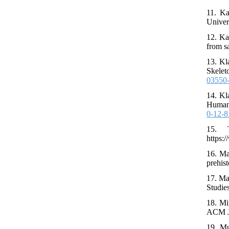
11. Ka
Univers
12. Ka
from s
13. Kl
Skelet
03550-
14. Kl
Human 
0-12-8
15. 
https:
16. Ma
prehis
17. Ma
Studies
18. Mi
ACM Jo
19. Mu