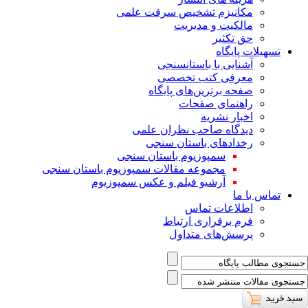
ﻣﮑﺎﻧﯿﺰم ﺗﺸﺨﯿﺺ ﺳﺮﻗﺖ ﻋﻠﻤﯽ
مالکیت و مدیریت
حق تکثیر
تسهیلات پایگاه
آشنایی با باستانسنجی
معرفی کتب تخصصی
صفحه برترین‌های پایگاه
راهنمای صفحات
اخبار نشریه
دیدگاه صاحب نظران علمی
رخدادهای باستان سنجی
سمپوزیوم باستان سنجی
مجموعه مقالات سمپوزیوم باستان سنجی
آرشیو فیلم و عکس سمپوزیوم
تماس با ما
اطلاعات تماس
فرم برقراری ارتباط
پرسش‌های متداول