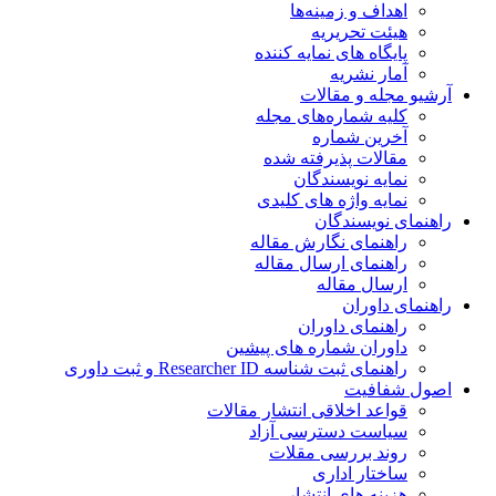
اهداف و زمینه‌ها
هیئت تحریریه
پایگاه های نمایه کننده
آمار نشریه
آرشیو مجله و مقالات
کلیه شماره‌های مجله
آخرین شماره
مقالات پذیرفته شده
نمایه نویسندگان
نمایه واژه های کلیدی
راهنمای نویسندگان
راهنمای نگارش مقاله
راهنمای ارسال مقاله
ارسال مقاله
راهنمای داوران
راهنمای داوران
داوران شماره های پیشین
راهنمای ثبت شناسه Researcher ID و ثبت داوری
اصول شفافیت
قواعد اخلاقی انتشار مقالات
سیاست دسترسی آزاد
روند بررسی مقلات
ساختار اداری
هزینه های انتشار