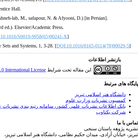
ntice Hall.
hneh-lab, M., safapour, N. & Afyooni, D.) [in Persian].
rd ed.). Elsevier/Academic Press.
10.1016/S0019-9958(65)90241-X
]
y Sets and Systems, 1, 3-28. [
DOI:10.1016/0165-0114(78)90029-5
]
بازنشر اطلاعات
 International License
این مقاله تحت شرایط
پایگاه های مرتبط
دانشگاه هنر اسلامی تبریز
کمسیون نشریات وزارت علوم
بانک اطلاعات نشریات علمی کشور، سامانه رتبه بندی نشریات 
شرکت یکتاوب
تماس با ما
نشریه پژوهه باستان سنجی
تبریز، خیابان آزادی، میدان حکیم نظامی، دانشگاه هنر اسلامی تبریز،