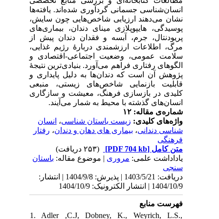
صصی
‌ها
ایش
های
 از
ایی
 و
یجۀ
ی و
بعی
اری
ن
ار
ان
نتشار
1. 