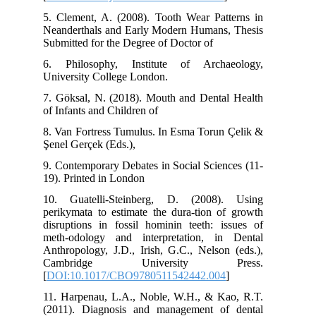
5. 
Nea
Sub
6. 
Uni
7. 
of 
8. 
Şen
9. 
19)
10.
per
dis
met
Ant
Ca
[
DO
11.
(20