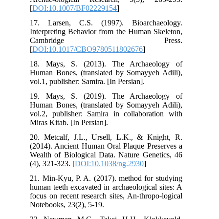
[
DO
17.
Int
C
[
DO
18.
Hum
vol.
19.
Hum
vol
Mira
20.
(20
Wea
(4),
21.
hum
foc
Not