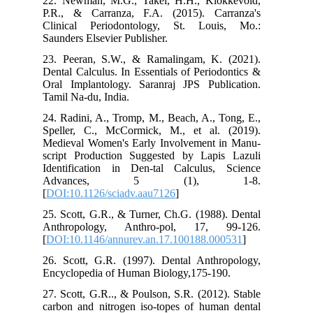
22.
P.R
Cli
Sau
23.
Den
Ora
Tam
24.
Spe
Med
scr
Ide
A
[
DO
25.
An
[
DO
26.
Enc
27.
car