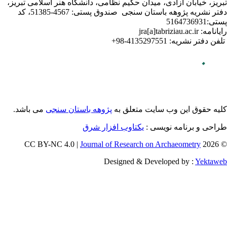
لامی تبریز
دفتر نشریه پژوهه­ باستان­ سنجی صندوق پستی: 4567-51385، کد
می باشد