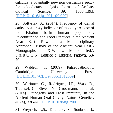
cal
for
ol
[
DO
28.
car
th
Pal
Nea
App
Mo
S.A
70.
29.
Ca
[
DO
30.
Tra
(20
Anc
46 (
31.