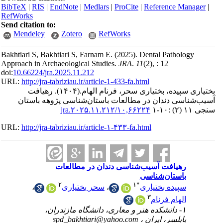
BibTeX
|
RI
RefWorks
Send citatio
Mendele
Bakhtiari S,
Approach in 
doi:
10.66224
URL:
http://
افت
باستان
URL:
http://
،