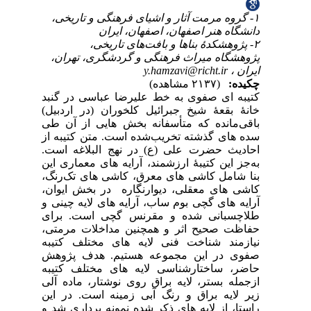
۱
ن
نبد
بیل
 طی
 از
است
این
رنگ
وان
ی و
ای
متی
یبه
هش
یبه
آلی
این
د و