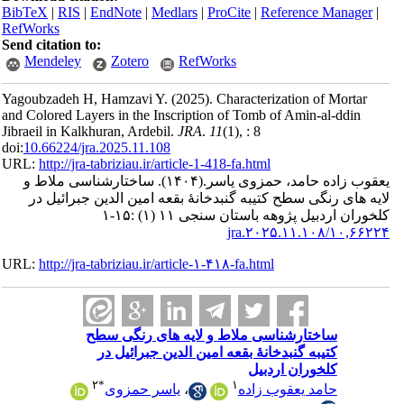
BibTeX
|
RI
RefWorks
Send citatio
Mendele
Yagoubzadeh
and Colored 
Jibraeil in K
doi:
10.66224
URL:
http://
 ملاط و
ائیل در
URL:
http://