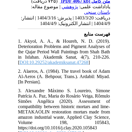
140 | انتشار
1. 
Det
the
in 
[
DO
2. 
Al-
[In 
3. 
Pat
Si
com
MET
ama
V
htt