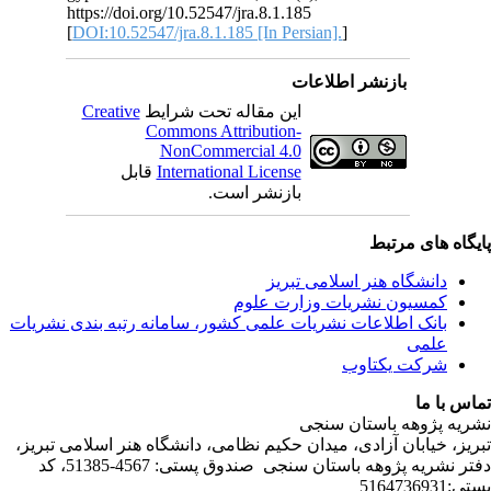
http
[
DOI
C
ندی نشریات
لامی تبریز
دفتر نشریه پژوهه­ باستان­ سنجی صندوق پستی: 4567-51385، کد