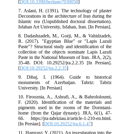
[
DO
7. 
Dec
Isl
Isfa
8. 
R. 
Pas
col
Pas
35-
[
DO
9. 
mon
Univ
10.
F. 
pig
hom
66. 
[In 
11.