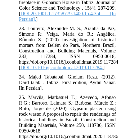
fir
Col
[
DO
Pers
23.
Sim
Rôm
mor
Con
23
htt
[
DO
24.
Dar
[In 
25.
R.G
Bri
roc
his
Bui
095
htt