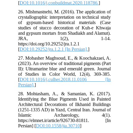
[
DO
26.
cry
of 
stu
and
J
http
[
DOI
27.
(20
II)
of 
[
DO
Pers
28.
Ide
Arc
(12
Is
htt
Pers