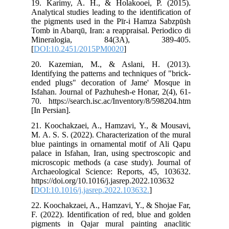
19.
Anal
the
Tom
Mi
[
DO
20.
Ide
end
Isf
70.
[In 
21.
M. 
blu
pal
mic
Arc
htt
[
DO
22.
F. 
pig