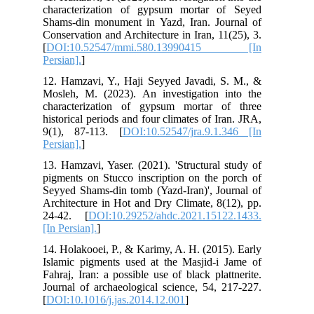
cha
Sha
Con
[
DO
Pers
12.
Mos
cha
his
9(1
Pers
13.
pig
Sey
Arc
24-
[In 
14.
Isl
Fah
Jou
[
DO