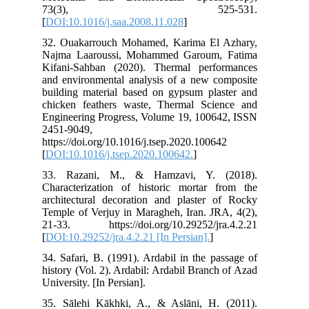
7
[
DO
32.
Naj
Kif
and
bui
chi
Eng
245
htt
[
DO
33
Cha
arc
Tem
21-
[
DOI
34.
his
Univ
35.