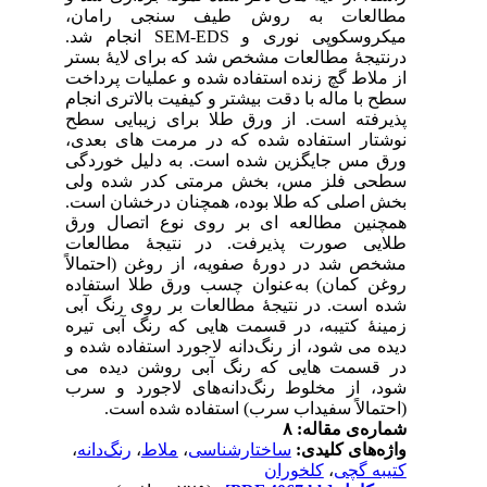
ان
کوپی نوری و
ستر
اخت
جام
سطح
عدی
دگی
لی
است
ورق
ات
لاً
اده
آبی
یره
ه و
می
سرب
،
نه