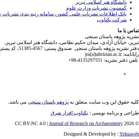
دانشگاه هنر اسلامی تبریز
کمسیون نشریات وزارت علوم
بانک اطلاعات نشریات علمی کشور، سامانه رتبه بندی نشریات 
شرکت یکتاوب
تماس با ما
نشریه پژوهه باستان سنجی
تبریز، خیابان آزادی، میدان حکیم نظامی، دانشگاه هنر اسلامی تبریز،
دفتر نشریه پژوهه­ باستان­ سنجی صندوق پستی: 4567-51385، کد پستی:5164736931
رایانامه: jra[a]tabriziau.ac.ir
تلفن دفتر نشریه: 4135297551-98+
کلیه حقوق این وب سایت متعلق به
پژوهه باستان سنجی
می باشد.
طراحی و برنامه نویسی :
یکتاوب افزار شرق
Journal of Research on Archaeometry
© 2026 CC BY-NC 4.0 |
Designed & Developed by :
Yektaweb