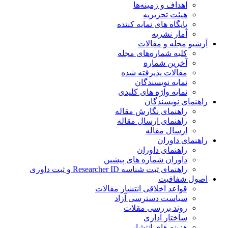
اهداف و زمینه‌ها
هیئت تحریریه
پایگاه های نمایه کننده
آمار نشریه
آرشیو مجله و مقالات
کلیه شماره‌های مجله
آخرین شماره
مقالات پذیرفته شده
نمایه نویسندگان
نمایه واژه های کلیدی
راهنمای نویسندگان
راهنمای نگارش مقاله
راهنمای ارسال مقاله
ارسال مقاله
راهنمای داوران
راهنمای داوران
داوران شماره های پیشین
راهنمای ثبت شناسه Researcher ID و ثبت داوری
اصول شفافیت
قواعد اخلاقی انتشار مقالات
سیاست دسترسی آزاد
روند بررسی مقلات
ساختار اداری
هزینه های انتشار