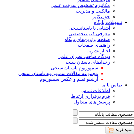
ﻣﮑﺎﻧﯿﺰم ﺗﺸﺨﯿﺺ ﺳﺮﻗﺖ ﻋﻠﻤﯽ
مالکیت و مدیریت
حق تکثیر
تسهیلات پایگاه
آشنایی با باستانسنجی
معرفی کتب تخصصی
صفحه برترین‌های پایگاه
راهنمای صفحات
اخبار نشریه
دیدگاه صاحب نظران علمی
رخدادهای باستان سنجی
سمپوزیوم باستان سنجی
مجموعه مقالات سمپوزیوم باستان سنجی
آرشیو فیلم و عکس سمپوزیوم
تماس با ما
اطلاعات تماس
فرم برقراری ارتباط
پرسش‌های متداول