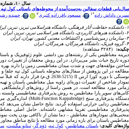
سال ۱۰، شماره ۲ - ( ۱۴۰۳ )
سال‌یابی قطعات سفالین به‌دست‌آمده از محوطه‌های باستانی کول تپه
۲
۱
*
نسرین داداش زاده
،
مسعود باقرزاده کثیری
،
حمیده رشی
۱- دانشکده حفاظت آثار فرهنگی، دانشگاه هنراسلامی تبریز، تبریز، ایران ،
۲- دانشکده هنرهای کاربردی، دانشگاه هنر اسلامی تبریز، تبریز، ایران
۳- سازمان زمین‌شناسی و اکتشافات معدنی کشور، تهران، ایران
۴- گروه فیزیک، دانشگاه هرمزگان، هرمزگان، ایران
چکیده:
(۳۲۸۴ مشاهده)
دیرینه مغناطیس یکی از رشته‌های بین دانشی علوم ژئوفیزیک و باس
دوره تاریخ حیات بشر می‌پردازد. در این روش محققان از تغییرات دوره
ساختن مؤلفه‌های جهت و شدت میدان مغناطیسی زمین را دارند بهره می‌گ
مطالعه در این پژوهش از سفال‌های محوطه باستانی کول تپه جلفا و مح
نمودار شاخص از تغییرات دوره‌ای زاویه میل مغناطیس باستان و تهیه
زمانی مورد مطالعه است. در همین راستا از روش‌های آزمایشگاهی ا
کانی‌های سوپر پارا مغناطیس به روش پذیرفتاری مغناطیسی وابسته ب
دستگاه پذیرفتاری سنج (e
مغناطیس زدایی حرارتی استفاده گردید. نتایج حاصل نشان می‌دهد که
پذیرفتاری مغناطیسی تقریباً مشابهی داشته‌اند. حامل اصلی مغناطی
منحنی‌های نمودارهای مغناطش – دما نشان از ناکافی بودن پخت نمون
مغناطیس باستان برای بازه زمانی مورد مطالعه با نتایج مناطق مجاور (
واژه‌های کلیدی:
باستان مغناطیس
،
کول تپه
،
دَوَه گُز
،
تیتانو مگنتیت
،
سال