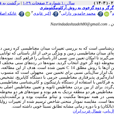
سال ۱۰ شماره ۲ صفحات ۲۹-۱
|
برگشت به ف
 گرگر و دوه گزخوی به روش آرکئومگنتومتری
۲
۴
۳
د
،
محمد حامدپور دارابی
،
اکبر عابدی
،
عاتکه اصلا
Nasrindadashzadeh80@gmail.com
تان‌شناسی است که به بررسی تغییرات میدان مغناطیسی کره زمین د
‌ای میدان مغناطیسی زمین و ویژگی برخی از آثار باستانی که توانایی
یرند تا امکان تعیین سن نسبی آثار باستانی را فراهم کنند. نمونه‌ها
وطه دَوَه گُز خوی انتخاب گردید. نمونه‌ها در رده‌های سنی مختلف ا
نوسنگی تا دوره کورا ارس II (2638-5215 ق.م) قرار دارند که قبلاً سن آن‌ها با روش مطلق C 14 تعیین شده است. هدف از
 یک ابزار سال‌یابی نسبی برای تخمین سن ‌ مجهولی است که منسوب ب
ندازه‌گیری پذیرفتاری مغناطیسی جرمی با دستگاه کاپابریج، تشخیص
ه فرکانس با استفاده از دستگاه بارتینگتون و کانی‌شناسی مغناطیس
Multi-Function Kappabridg) اندازه‌گیری می‌گردد. برای از بین بردن مغناطیس ثانویه و تعیین مغناطیس اص
 مغناطیس هر دو منطقه نزدیک به هم بوده و نمونه‌های هر دو محوطه
سی در همه نمونه‌ها مگنتیت و تیتانو مگنتیت بوده و برگشت‌ناپذی
ه‌ها است. مقایسه نمودار منحنی شاخص ترسیم شده از تغییرات زوای
بالکان) و با دوره زمانی مشابه تطابق نسبتاً خوبی داشته است.
‌یابی
،
شمال غرب ایران