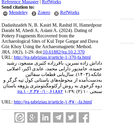
Reference Manager
|
RefWorks
Send citation to:
Mendeley
Zotero
RefWorks
Dadashzadeh N, B. Kasiri M, Rashid H, Hamedpour
Darabi M, Abedi A, Aslani A.
(2024).
Dating of
Pottery Fragments Recovered from the
Archaeological Sites of Kul Tepe Gargar and Dava
Göz Khoy Using the Archaeomagnetic Method.
JRA
.
10
(2)
, 1-29. doi:
10.61882/jra.10.2.370
URL:
http://jra-tabriziau.ir/article-1-370-fa.html
داداش زاده نسرین، باقرزاده کثیری مسعود، رشید
حمیده، حامدپور دارابی محمد، عابدی اکبر، اصلانی
عاتکه.
(۱۴۰۳).
سال‌یابی قطعات سفالین
به‌دست‌آمده از محوطه‌های باستانی کول تپه گرگر و
دوه گزخوی به روش آرکئومگنتومتری پژوهه باستان
سنجی ۱۰ (۲) :۲۹-۱
۱۰,۶۱۸۸۲/jra.۱۰.۲.۳۷۰
URL:
http://jra-tabriziau.ir/article-۱-۳۷۰-fa.html