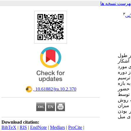
هرست نسخه ها
۳
نی
ر طول
 آشکار
ی مورد
ز دوره
 این مطالعه، ترسیم
ه بازه
 حضور
‎ 10.61882/jra.10.2.370
ی توسط
لی به روش
 میزان
ر بودن
ای میل
Download citation:
BibTeX
|
RIS
|
EndNote
|
Medlars
|
ProCite
|