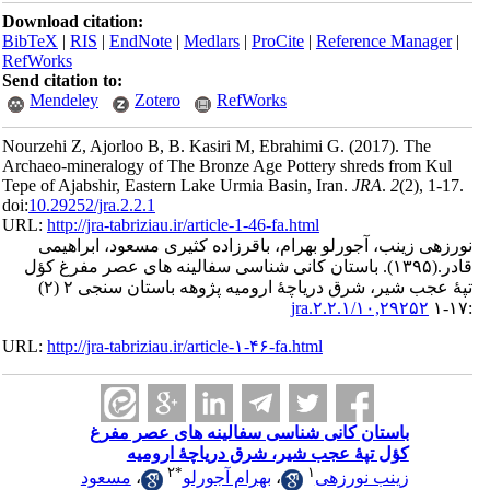
Download ci
BibTeX
|
RI
RefWorks
Send citatio
Mendele
Nourzehi Z, 
Archaeo-mine
Tepe of Ajab
doi:
10.29252/
URL:
http://
براهیمی
مفرغ کؤل
تپۀ عجب شیر، شرق دریاچۀ ارومیه پژوهه باستان سنجی ۲ (۲)
URL:
http://
د