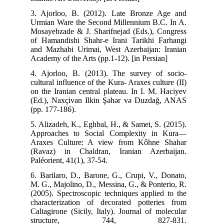
3. 
Urm
Mos
of 
and
Aca
4. 
cult
on 
(Ed
(pp
5. 
App
Ara
(Ra
Palé
6. 
M. 
(20
cha
Cal
s