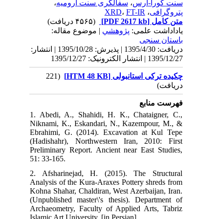
1395/10/28 | انتشار
1. 
Nik
Ebr
(Ha
Pre
51:
2. 
Ana
Koh
(Un
Arc
Isla