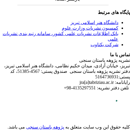
ندی نشریات
لامی تبریز
دفتر نشریه پژوهه­ باستان­ سنجی صندوق پستی: 4567-51385، کد
می باشد