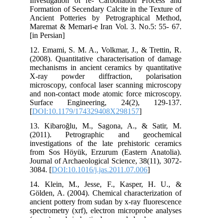
Inv
For
Anc
Mar
[in 
12.
(20
mec
X-r
mic
and
Su
[
DO
13.
(2
inv
fro
Jou
308
14.
Göl
anc
spe