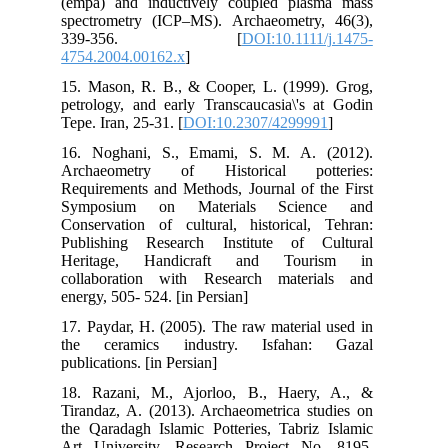
(em
spe
3
475
15.
pet
Tepe
16.
Ar
Req
Sy
Con
Pub
He
col
ene
17.
th
publ
18.
Tir
the
Art