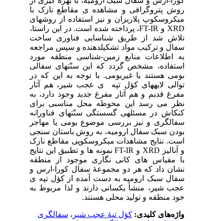
 از
 با
های
XRD 
خت
جعه
ورد
الی
 در
ثار
 به
ای
انه
اجر
نجی
ازک
 آنالیز
طقه
س و
ه ی
 به
ی