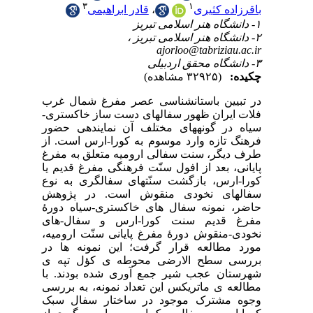
غرب
تری
ضور
 از
فرغ
 یا
نوع
هش
ورۀ
ای
میه
 در
 ی
 با
رسی
بک