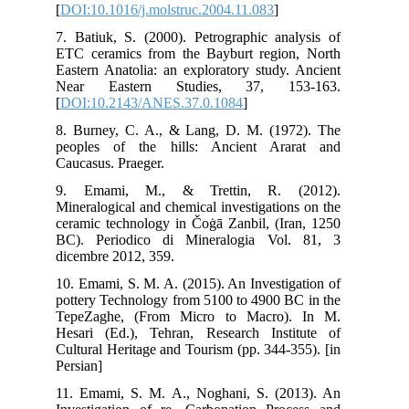
[
DO
7. 
ETC
Eas
Ne
[
DO
8. 
peo
Cau
9.
Min
cer
BC)
dic
10.
pot
Tep
Hes
Cul
Per
11.