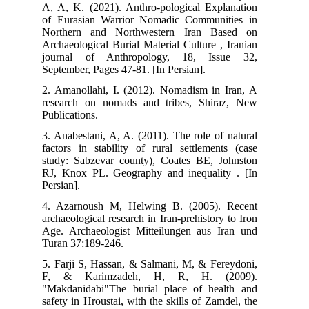
A, 
of 
Nor
Arc
jou
Sep
2. 
res
Pub
3. 
fac
stu
RJ,
Pers
4. 
arc
Age
Tur
5. 
F,
"Ma
saf