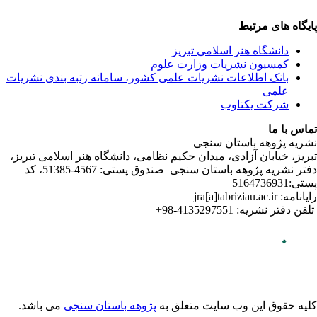
ندی نشریات
لامی تبریز
دفتر نشریه پژوهه­ باستان­ سنجی صندوق پستی: 4567-51385، کد
می باشد