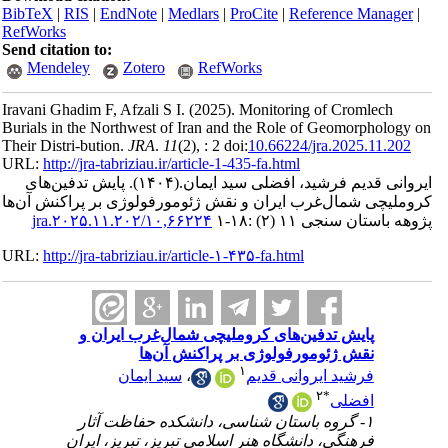
BibTeX
|
RI
RefWorks
Send citatio
Mendele
Iravani Ghadi
Burials in t
Their Distri-
URL:
http://
دفین‌های
راکنش آن‌ها
URL:
http://
۱
ران