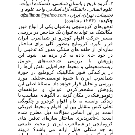
۲- 
 و
af
بور
رسی
ران
تار
 را
این
مل
 را
وزۀ
ورد
این
ای
 با
نگی
یکی
ده
 های
یعی
شکلی قابل ارائه می باشد؟ 2-پهنۀ