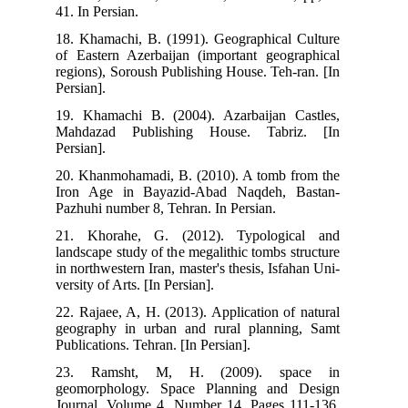
41. 
18.
of 
reg
Pers
19.
Mah
Pers
20.
Iro
Paz
21.
lan
in n
vers
22.
geo
Publ
23
geo
Jou