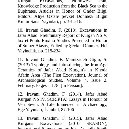
Ku
Kno
Eup
Edi
Kul
10.
Jaf
lux
of 
Yay
11.
(20
Cer
Afa
Arc
Feb
12.
Kur
Vel
Ege
13.
Ku
Int