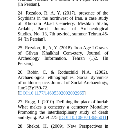
[In 
24.
Scy
of 
Ard
Stu
64 [
25.
of 
Arc
Pers
26.
Arc
of 
Jun
[
DO
27.
Wha
Pro
and
28.