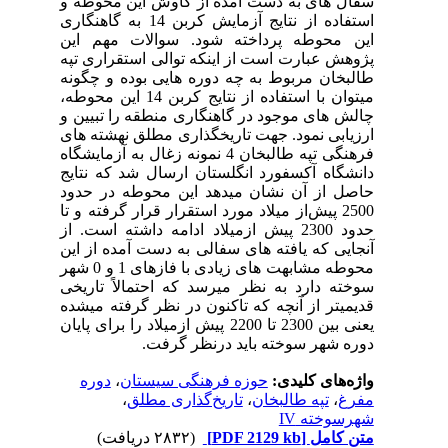
ه و
 به گاهنگاری
این
تپه
ونه
 14 این محوطه
ن و
های
ایشگاه
ایج
دود
2500
. از
این
هت­ های زیادی با فازهای 1 و 0 شهر
یخی
شده
ی پایان