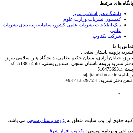
ندی نشریات
لامی تبریز
دفتر نشریه پژوهه­ باستان­ سنجی صندوق پستی: 4567-51385، کد
می باشد