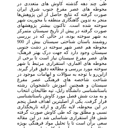
در
ان
‌ها
شهر
های
رکز
رسی
روشمند باستان­ شناختی سیستان بیش از 900
بی
سیستان وجود دارد که جهت درک بهتر فرهنگ­
 از
شهر
رند
 در
رغ
ته
خاب
اسی
نجم
اری
فته
اله
یژه