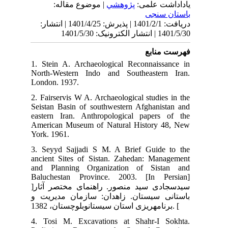
نتشار
1. 
Nor
Lon
2. 
Sei
eas
Ame
Yor
3. 
anc
and
Bal
]سیدسجادی سید منصور. راهنمای مختصر آثار
ت و
4. 