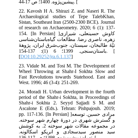
22.
Arc
Sis
of 
154. [I
اسی
وهۀ
باستان‌سنجی. 1399؛ 6 (1): 137-154. [
[
DO
23.
Whe
Fas
Wes
24.
per
Sha
Asc
pp. 11
ته
 2. به کوشش
نه