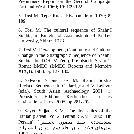
Pre
Eas
5. 
189
6. 
Sok
Uni
7. 
Cha
Sok
Rom
XIX
8. 
Rev
(ed
Pre
Civ
9. 
Ira
Persian] ]ین
رات