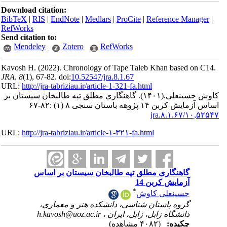
Download ci
BibTeX
|
RI
RefWorks
Send citatio
Mendele
Kavosh H.
(
JRA
.
8
(1)
, 6
URL:
http://
 سیستان بر
URL:
http://
اس
ی
h