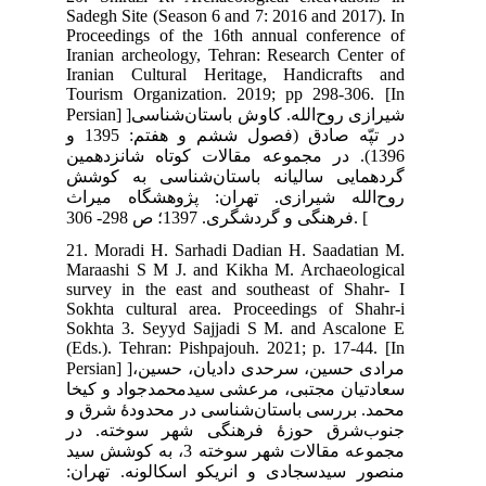
Sad
Pro
Ira
Ira
Tou
Persian] ]ان‌شناسی
در تپّه صادق (فصول ششم و هفتم: 1395 و
139
شش
راث
21.
Mar
sur
Sok
Sok
(Ed
Persian] ]، حسین
یخا
ق و
در
کوشش سید
ران