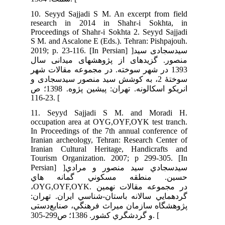
10.
res
Pro
S M
2019;
ال
139
ی و
کالونه. تهران: پیشین پژوه. 1398؛ ص
11
occ
In 
Ira
Ira
Tou
Persian] ]ادي
اي
،OYG,O
ران
ستی