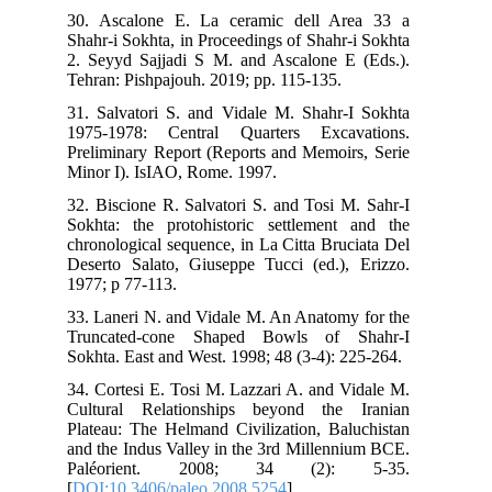
30.
Sha
2. 
Teh
31.
197
Pre
Min
32.
Sok
chr
Des
197
33.
Tru
Sok
34.
Cul
Pla
and
Pa
[
DO