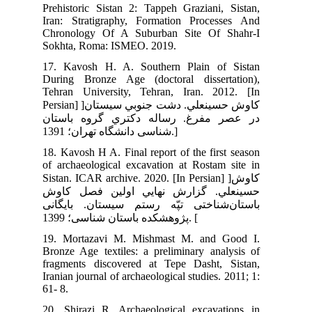
Pre
Ira
Chr
Sok
17.
Dur
Teh
Persian] ]سيستان
ان
18.
of 
Sist
وش
انی
19.
Bro
fra
Iran
61- 
20.