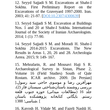
12.
Sok
Exc
200
13.
Nos
Jou
201
14.
So
Res
Aer
15.
Arc
Vol
Ros
]مهرآفرین رضا و موسوی حاجی سید رسول.
بررسی روشمند باستان‌شناختی سیستان فاز (2)،
لعة
تان
16.