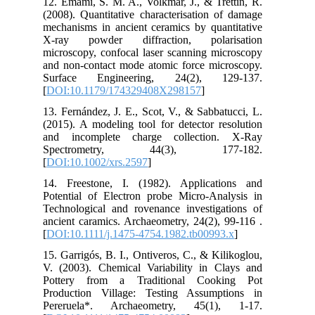
12.
(20
mec
X-r
mic
and
Su
[
DO
13.
(20
and
Sp
[
DO
14.
Pot
Tec
anc
[
DO
15.
V. 
Pot
Pro
Per