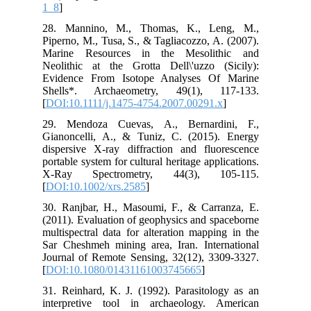
1_8
28.
Pip
Mar
Neo
Evi
She
[
DO
29.
Gia
dis
port
X-
[
DO
30.
(20
mul
Sar
Jou
[
DO
31.
int