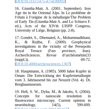
[
DO
16.
Age
l\'é
of 
ed.
Uni
17.
K.
inv
Ro
Arc
(
[
DO
18.
Oma
vom
Ber
19.
Co
flu
ne