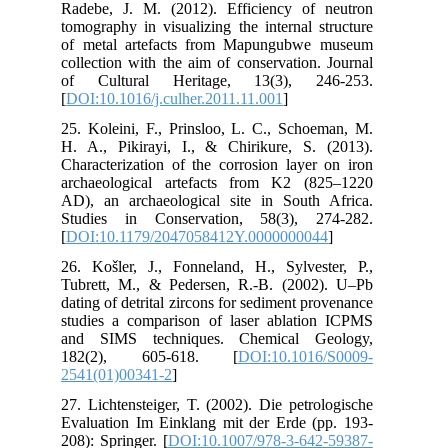
Rad
tom
of 
col
of
[
DO
25.
H. 
Cha
arc
AD)
Stu
[
DO
26.
Tub
dat
stu
and
18
254
27.
Eva
208