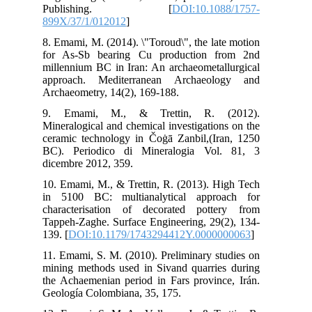
P
899
8. 
for
mil
app
Arc
9.
Min
cer
BC)
dic
10.
in 
cha
Tap
139.
11.
min
the
Geo