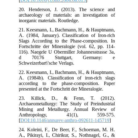
[
DO
20.
arc
ino
21.
A. 
Sla
For
116
d 
Sch
22.
A. 
acc
pres
23
Arc
Min
An
[
DO
24.
A.,