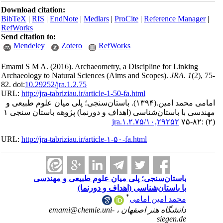
Download ci
BibTeX
|
RI
RefWorks
Send citatio
Mendele
Emami S M 
Archaeology 
82. doi:
10.29
URL:
http://
م طبیعی و
مهندسی با باستان‌شناسی (اهداف و دورنما) پژوهه باستان سنجی ۱
URL:
http://
سی