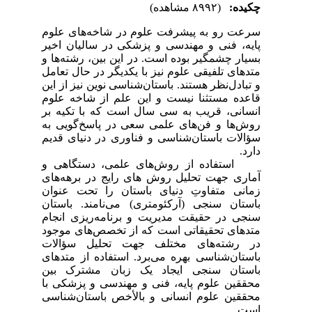
لوم
خیر
ا و
امل
این
لوم
 بر
 به
دیم
 و
های
وان
تان
جام
جود
ات
های
ین
 با
اسی