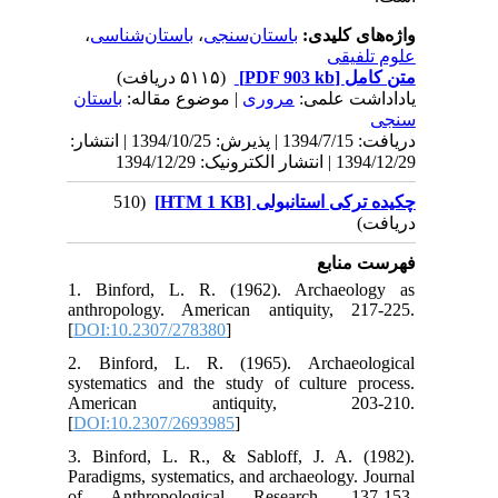
،
ان
1394/10/25 | انتشار
1. 
ant
[
DO
2. 
sys
Am
[
DO
3. 
Par
of