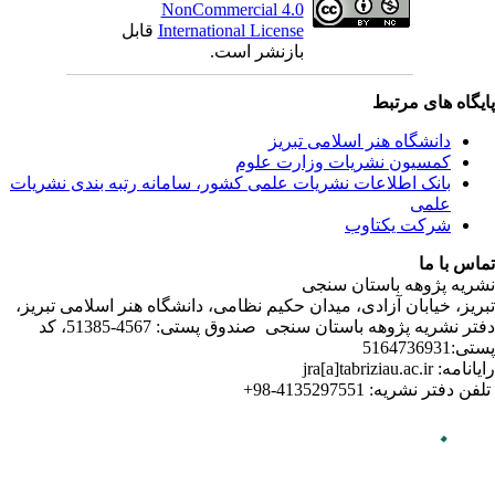
ندی نشریات
لامی تبریز
دفتر نشریه پژوهه­ باستان­ سنجی صندوق پستی: 4567-51385، کد