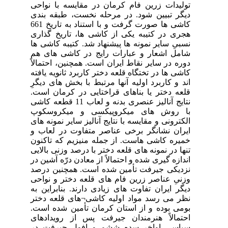
احی
ندی
کاشی ها صورت گرفت و با استناد به تاریخ 661
اری
 ها
 هم
لاً
فته
گرِ
است
11 قطعه کاشی
وپ
های
ب و
نون
ایی
 در
رصد
احی
 به
ختر
است
های
در