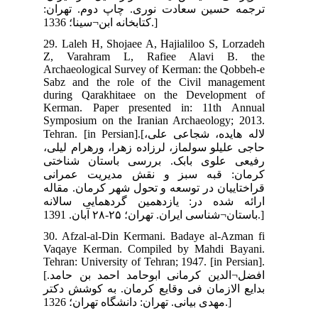
ران
29.
Z,
Arc
Sab
dur
Ker
Sym
Tehran.
یلی
تی
نی
اله
انه
30.
Vaq
Teh
[افضل¬الدین کرمانی ابوحامد احمد بن حامد.
کتر