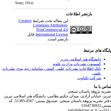
Son
C
ندی نشریات
لامی تبریز
دفتر نشریه پژوهه­ باستان­ سنجی صندوق پستی: 4567-51385، کد