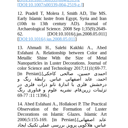
[DO
12.
Ear
(1
Arc
62
[
DO
13
Esf
Me
Nan
col
[in Persia
 و
 در
رنگ
14.
Obs
Dec
2006
جاد