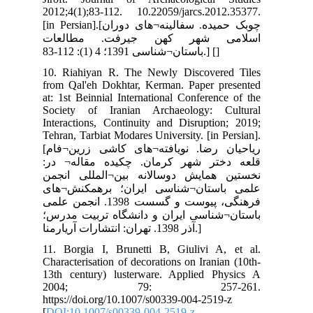
201
[in Persian]
ات
10.
fro
at:
Soc
Int
Teh
[ریاحیان رضا. نویافته¬های کاشی زرین¬فام
در
جمن
ای
نجمن علمی
رس؛
11.
Cha
13t
2
htt
[
DO