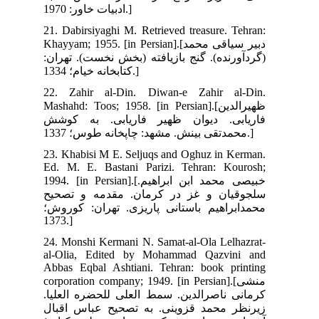
21.
Khayy
(ان
22.
Mash
شش
23.
Ed.
1994. [i
یح
وش؛
24.
al-
Abb
corp
لیا
بال