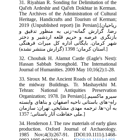
31.
Qal
The
Her
2019
 و
ختر
نگی
32.
Has
Jou
33.
the
Teh
Organ
سته
مان
34.
pro
198