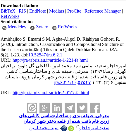
Download ci
BibTeX
|
RI
RefWorks
Send citatio
Mendele
Amirhajloo S
(2020).
Intro
the Luster (
6
(2)
, 1-23. do
URL:
http://
ود، ریاحیان
سی کاشی
هه باستان
URL:
http://
ای