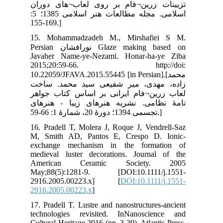
ران
اسلامی. مجله مطالعات هنر اسلامی 1385؛ 5:
15
Persian ورافشان
Jav
20
10.
خت
اهر
های
16.
M, 
exc
med
Am
May
29
291
17.
tec
Cul