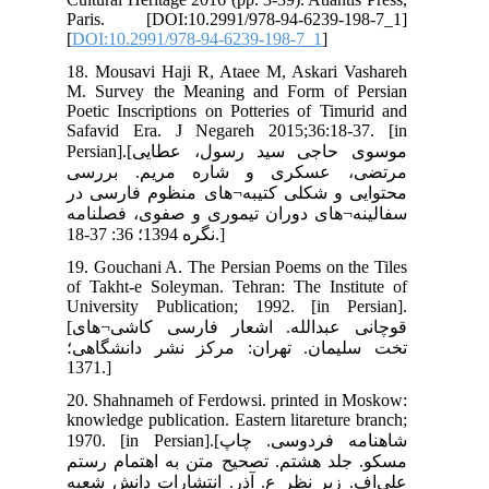
Par
[
DO
18.
M. 
Poe
Saf
Persian].[طایی
سی
 در
امه
19.
of 
Uni
[قوچانی عبدالله. اشعار فارسی کاشی¬های
ی؛
20.
kno
1970. 
ستم
عبه