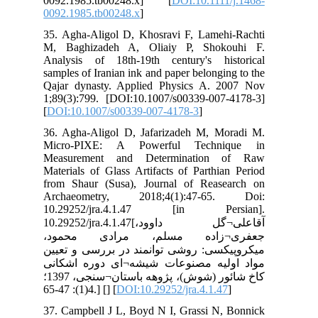
009
009
35.
M, 
Ana
sam
Qaj
1;8
[
DO
36.
Mi
Me
Mat
fro
Ar
10
10.292
ود
یین
انی
کاخ شائور (شوش)، پژوهه باستان¬سنجی، 1397؛
37.