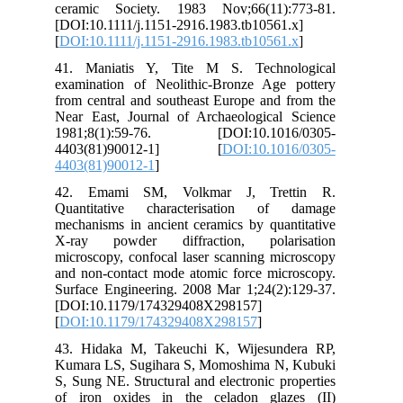
cer
[DO
[
DO
41.
exa
fro
Nea
19
44
440
42
Qua
mec
X-r
mic
and
Sur
[DO
[
DO
43.
Kum
S, 
of 