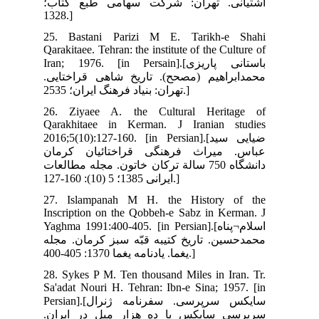
ب؛
25.
Qara
Iran
ایی
26.
Qar
2016
ان
لعات
27.
Ins
Yagh
جله
28.
Sa'
Persian].[ژنرال
ان