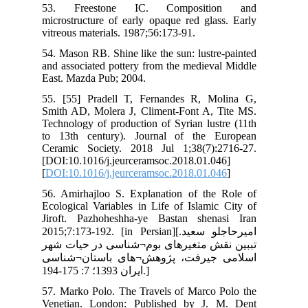
53
mic
vit
54.
and
Eas
55.
Smi
Tec
to 
Cer
[DO
[
DO
56.
Eco
Jir
2015;
شهر
سی
57.
Ven