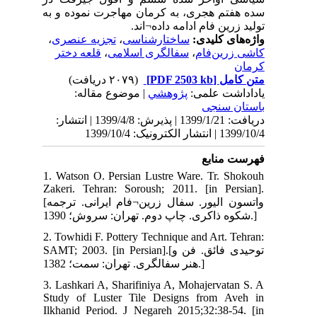
 به
،
ی
ر
نتشار
1. 
Zak
[واتسون الیور. سفال زرین¬فام ایرانی. ترجمه
2. 
SAMT;
3. 
Stu
Ilk