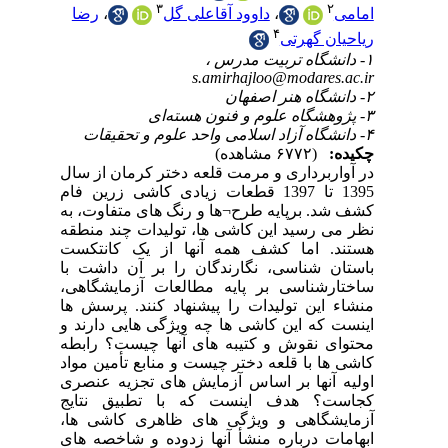
ا
سال
1395
 به
طقه
کست
 با
اهی
 ها
د و
بطه
واد
صری
یج
 ها
های