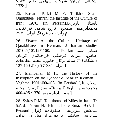
ب؛
25.
Qara
Iran
ایی
26.
Qar
2016
ان
لعات
27.
Ins
Yagh
جله
28.
Sa'
Persian].[ژنرال
ان