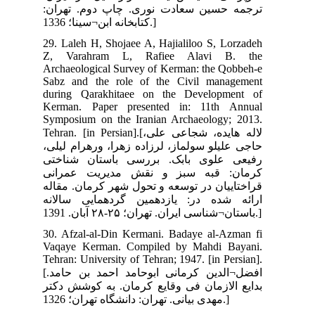
ران
29.
Z,
Arc
Sab
dur
Ker
Sym
Tehran.
یلی
تی
نی
اله
انه
30.
Vaq
Teh
[افضل¬الدین کرمانی ابوحامد احمد بن حامد.
کتر