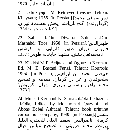
21.
Khayy
(ان
22.
Mash
شش
23.
Ed.
1994. [i
یح
وش؛
24.
al-
Abb
corp
لیا
بال