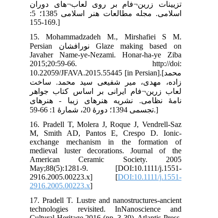
ران
اسلامی. مجله مطالعات هنر اسلامی 1385؛ 5:
15
Persian ورافشان
Jav
20
10.
خت
اهر
های
16.
M, 
exc
med
Am
May
29
291
17.
tec
Cul