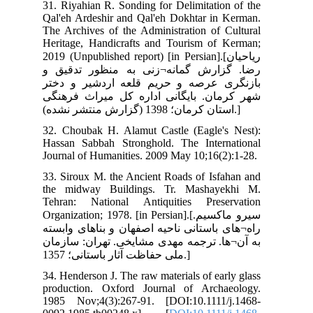
31.
Qal
The
Her
2019
 و
ختر
نگی
32.
Has
Jou
33.
the
Teh
Organ
سته
مان
34.
pro
198