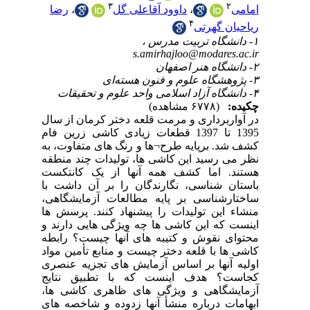
ا
سال
1395
 به
طقه
کست
 با
اهی
 ها
د و
بطه
واد
صری
یج
 ها
های