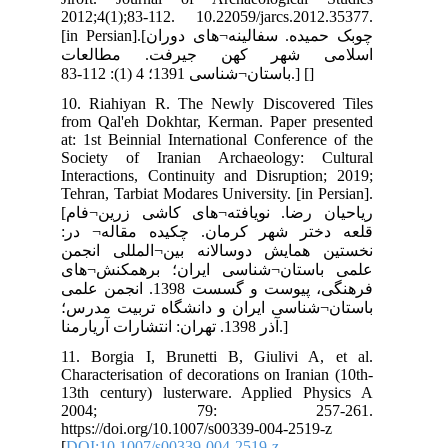
201
[in Persian]
ات
10.
fro
at:
Soc
Int
Teh
[ریاحیان رضا. نویافته¬های کاشی زرین¬فام
در
جمن
ای
نجمن علمی
رس؛
11.
Cha
13t
2
htt
[
DO