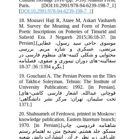
Par
[
DO
18.
M. 
Poe
Saf
Persian].[طایی
سی
 در
امه
19.
of 
Uni
[قوچانی عبدالله. اشعار فارسی کاشی¬های
ی؛
20.
kno
1970. 
ستم
عبه