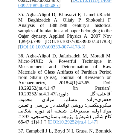
009
009
35.
M, 
Ana
sam
Qaj
1;8
[
DO
36.
Mi
Me
Mat
fro
Ar
10
10.292
ود
یین
انی
کاخ شائور (شوش)، پژوهه باستان¬سنجی، 1397؛
37.