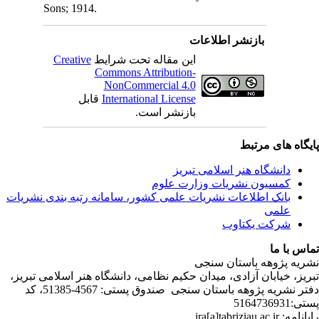
Son
C
ندی نشریات
لامی تبریز
دفتر نشریه پژوهه­ باستان­ سنجی صندوق پستی: 4567-51385، کد