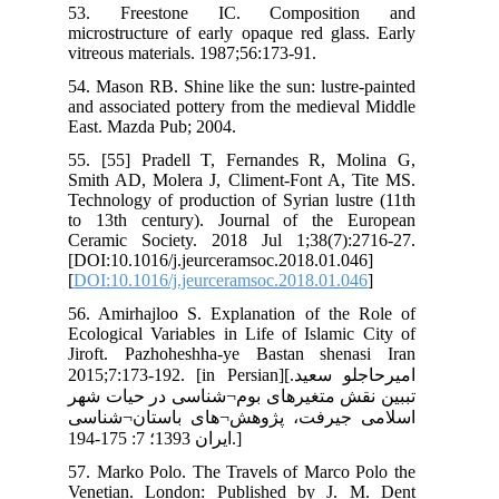
53
mic
vit
54.
and
Eas
55.
Smi
Tec
to 
Cer
[DO
[
DO
56.
Eco
Jir
2015;
شهر
سی
57.
Ven