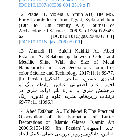
[DO
12.
Ear
(1
Arc
62
[
DO
13
Esf
Me
Nan
col
[in Persia
 و
 در
رنگ
14.
Obs
Dec
2006
جاد