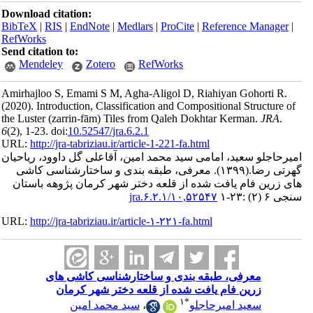
Download ci
BibTeX
|
RI
RefWorks
Send citatio
Mendele
Amirhajloo S
(2020).
Intro
the Luster (
6
(2)
, 1-23. do
URL:
http://
ود، ریاحیان
سی کاشی
هه باستان
URL:
http://
ای