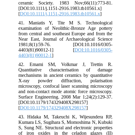
cer
[DO
[
DO
41.
exa
fro
Nea
19
44
440
42
Qua
mec
X-r
mic
and
Sur
[DO
[
DO
43.
Kum
S, 
of 