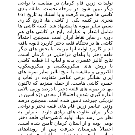
احی
ندی
کاشی ها صورت گرفت و با استناد به تاریخ 661
اری
 ها
 هم
لاً
فته
گرِ
است
11 قطعه کاشی
وپ
های
ب و
نون
ایی
 در
رصد
احی
 به
ختر
است
های
در