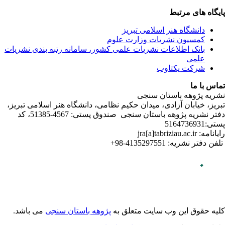
ندی نشریات
لامی تبریز
دفتر نشریه پژوهه­ باستان­ سنجی صندوق پستی: 4567-51385، کد
می باشد