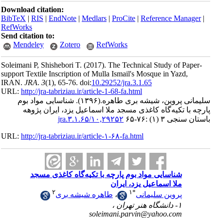
Download ci
BibTeX
|
RI
RefWorks
Send citatio
Mendele
Soleimani P,
support Texti
IRAN.
JRA
.
URL:
http://
اد بوم
پژوهه
URL:
http://
سجد