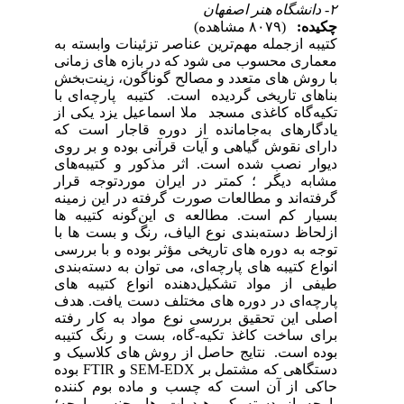
 به
انی
بخش
 با
 از
 که
روی
های
رار
ینه
 ها
 با
رسی
ندی
های
هدف
فته
یبه
ک و
دستگاهی که مشتمل بر SEM-EDX و F
نده
چه؛