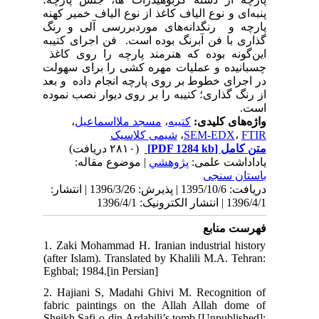
هنه
رنگ
یبه
اغذ
ولت
بعد
وده
139 | انتشار
1. 
(af
Egh
2. 
fab
She