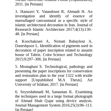
2011
3. 
inv
mar
isla
Rea
48. 
4.
Dan
dec
hou
201
5. 
pre
and
su
Univ
6. 
the
of 
Jou
[in 