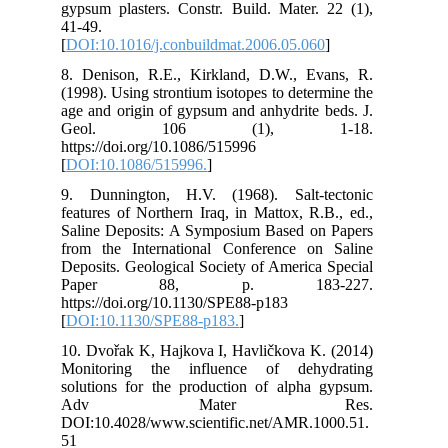
gyp
41-
[
DO
8. 
(19
age
G
htt
[
DO
9. 
fea
Sal
fro
Dep
P
htt
[
DO
10.
Mon
sol
A
DOI
51