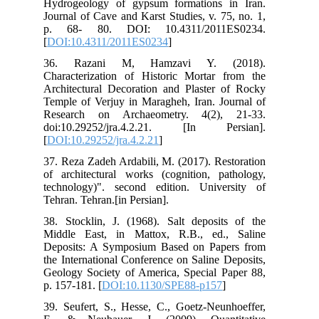
Hyd
Jou
p.
[
DO
36
Cha
Arc
Tem
Res
doi
[
DO
37.
of 
tec
Teh
38.
Mid
Dep
the
Geo
p. 
39.