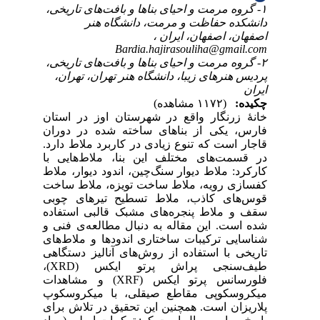
۱- 
۲- 
ن
تان
ران
ارد
 با
لاط
اخت
وبی
اده
ی و
های
اهی
طیف‌سنجی پراش پرتو ایکس (XRD)،
رتو ایکس
وپ
رای