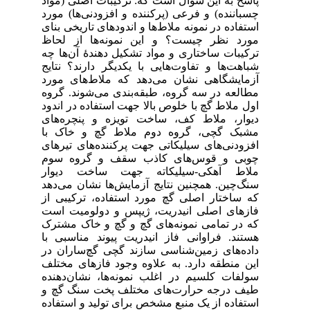
واد
ورد
نای
حاظ
 چه
ایج
ورد
روه
دود
های
با
های
وم
ار
دهد
 از
است
ترک
 با
 در
تلف
نده
چ و
اده