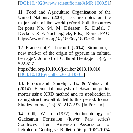
[
DO
11.
Uni
maj
Re-
Dec
htt
12.
new
her
522
htt
[
DO
13.
(20
mor
dati
Stu
14.
Gac
Sou
Pet