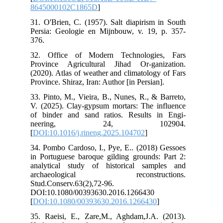
86
31.
Per
376
32.
Pro
(20
Prov
33.
V. 
of 
n
[
DO
34.
in 
ana
ar
Stu
DOI
[
DO
35.