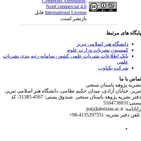
ندی نشریات
لامی تبریز
دفتر نشریه پژوهه­ باستان­ سنجی صندوق پستی: 4567-51385، کد