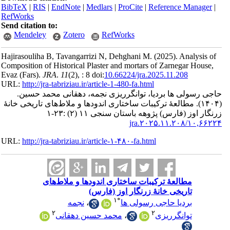
BibTeX
|
RI
RefWorks
Send citatio
Mendele
Hajirasoulih
Composition 
Evaz (Fars).
URL:
http://
مد حسین
تاریخی خانۀ
URL:
http://