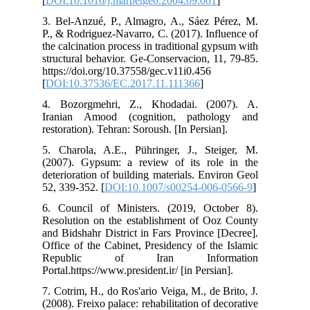
[
DO
3. 
P.,
the
str
htt
[
DO
4. 
Ira
rest
5. 
(20
det
52,
6. 
Res
and
Off
Re
Port
7. 
(200