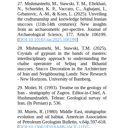
27.
N.,
Grb
the
stu
fro
Arc
[
DO
28.
Cry
int
cha
stu
of 
- N
29.
Ira
Hus
Iran
30.
evo
of 
[
DO