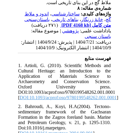
140 | انتشار
1. 
Cul
Ap
Arc
O
DOI
[
DO
2. 
sed
For
and
Doi