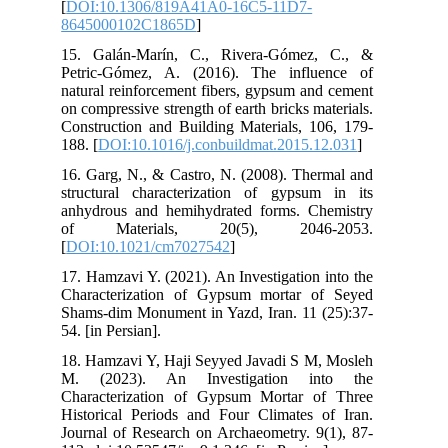
[
DO
86
15.
Pet
nat
on 
Con
188.
16.
str
anh
of
[
DO
17.
Cha
Sha
54. 
18.
M.
Cha
His
Jou