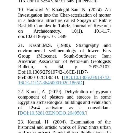
113.
19.
Inv
in 
Ras
on
doi
21.
env
Gro
Ame
Bu
Doi
864
16
22.
com
Egy
of
[
DO
23.
his
and