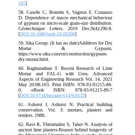
105
58.
D. 
of 
Géo
[
DO
59.
M
htt
dry
60.
Mo
Asp
May
0,
[
DO
61.
con
ren
62.
anc