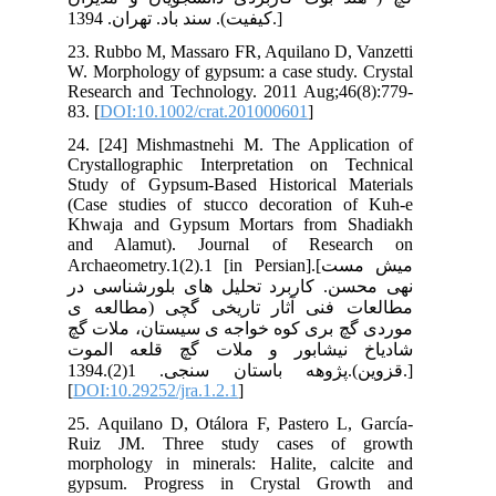
23.
W. 
Res
83. 
24.
Cry
Stu
(Ca
Khw
an
Arch
 در
 ی
 گچ
وت
پژوهه باستان سنجی. 1(2).1394
[
DO
25.
Ru
mor
gyp