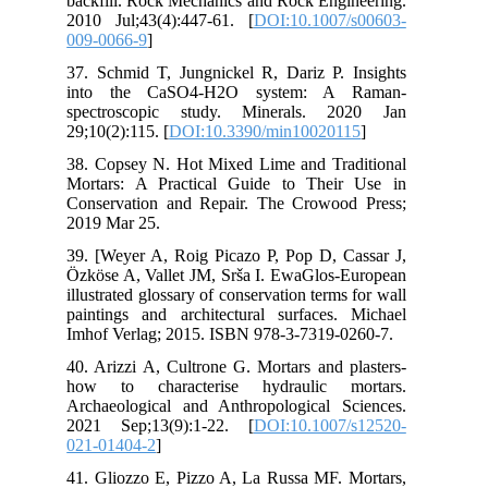
bac
201
009
37.
in
spe
29;
38.
Mor
Con
201
39.
Özk
illu
pai
Imh
40.
how
Arc
202
021
41.