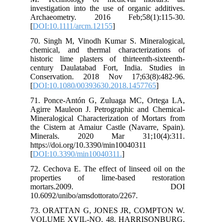
inv
Ar
[
DO
70.
che
his
cen
Con
[
DO
71.
Agi
Min
the
Mi
htt
[
DO
72.
pr
m
10.
73
VO