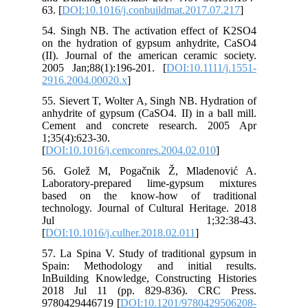
63. 
54.
on 
(II
200
291
55.
anh
Cem
1;3
[
DO
56.
Lab
ba
tec
J
[
DO
57.
Spa
InB
20
978