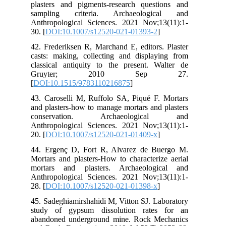
pla
sa
Ant
30. 
42.
cas
cla
G
[
DO
43.
and
co
Ant
20. 
44.
Mor
mor
Ant
28. 
45.
stu
aba