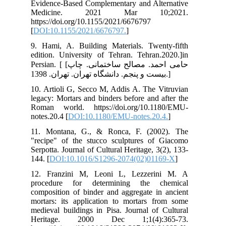
Evi
Me
htt
[
DO
9. 
edi
Persian. [ [اپ
10.
leg
Rom
note
11.
"re
Ser
144.
12.
pro
com
mor
med
He