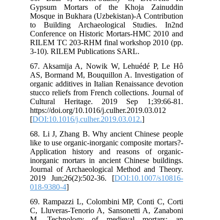
Gy
Mos
to 
Con
RIL
3-1
67.
AS,
org
stu
Cul
htt
[
DO
68.
lik
App
ino
Jou
201
018
69.
C, 
M.