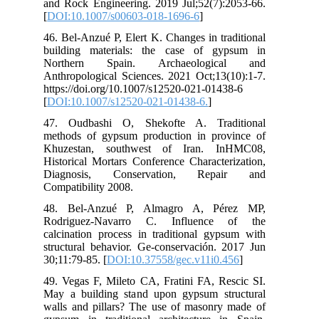
and
[
DO
46.
bui
No
Ant
htt
[
DO
47.
met
Khu
His
Di
Com
48
Ro
cal
str
30;
49.
May
wal