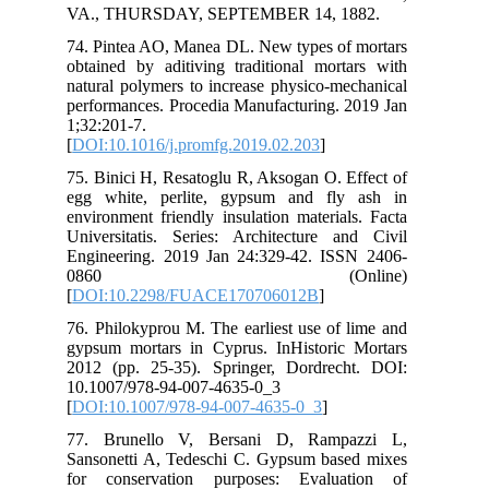
VA
74.
obt
nat
per
1;3
[
DO
75.
egg
env
Uni
Eng
0
[
DO
76.
gyp
201
10.
[
DO
77.
San
for