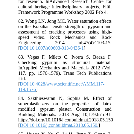
for
cult
Fra
82.
on 
ass
sp
En
[
DO
83.
Che
InA
117
Ltd
[
DO
119
84.
sup
mod
Bui
htt
[
DO