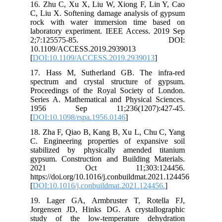
16.
C, 
roc
lab
2
10.
[
DO
17.
spe
Pro
Ser
19
[
DO
18.
C. 
sta
gyp
2
htt
[
DO
19.
Jor
stu