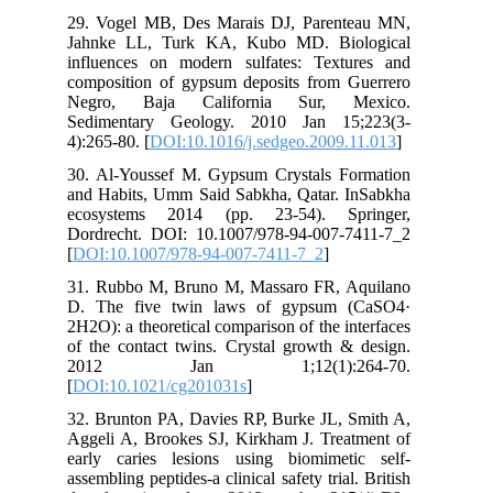
29.
Jah
inf
com
Ne
Sed
4):
30.
and
eco
Dor
[
DO
31.
D. 
2H2
of 
2
[
DO
32.
Agg
ear
asse