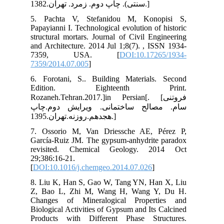
5. 
Pap
str
and
7
735
6. 
Ed
Roz
اپ
7. 
Gar
re
29;
[
DO
8. 
Z, 
Cha
Bio
Pro