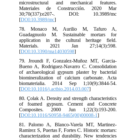
mic
Ma
30
[
DO
78
Gua
app
Ma
[
DO
79.
Bue
of 
bio
bio
[
DO
80.
of
Co
[
DO
81.
Ram
cha