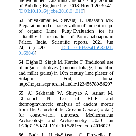
the
of 
[
DO
63.
Pre
of 
sui
Pal
24
916
64.
of 
and
S
htt
65.
Gh
the
fro
for
Arc
1;2
66.