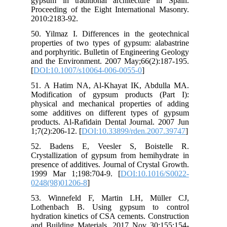
gyp
Pro
201
50.
pro
and
and
[
DO
51.
Mod
phy
som
pro
1;7
52
Cry
pre
199
024
53.
Lo
hyd
and