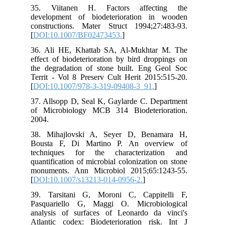
35
dev
con
[
DO
36.
eff
the
Ter
[
DO
37.
of 
200
38.
Bou
tec
qua
mon
[
DO
39.
Pas
ana
Atl