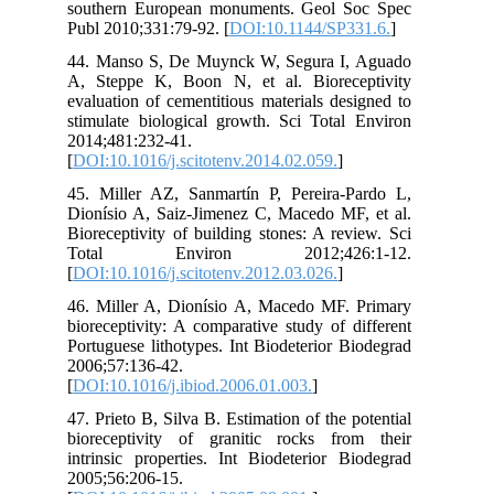
sou
Pub
44.
A, 
eva
sti
201
[
DO
45.
Dio
Bio
To
[
DO
46.
bio
Por
200
[
DO
47.
bio
int
200