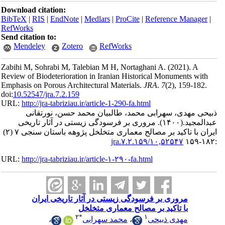
Download ci
BibTeX
|
RI
RefWorks
Send citatio
Mendele
Zabihi M, So
Review of Bi
Emphasis on 
doi:
10.52547/
URL:
http://
قانی
تاریخی
ایران با تاکید بر مصالح معماری متخلخل پژوهه باستان سنجی ۷ (۲)
URL:
http://
ران