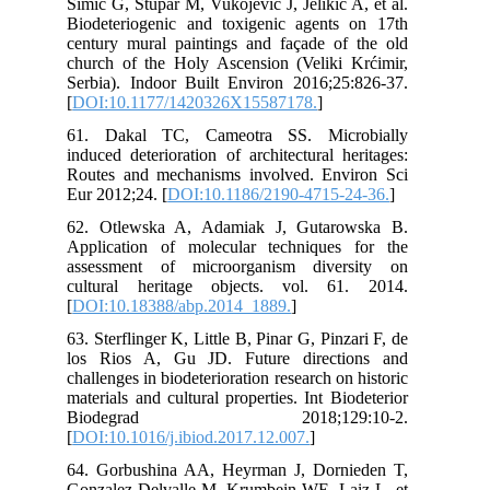
Sim
Bio
cen
chu
Ser
[
DO
61.
ind
Rou
Eur
62.
App
ass
cul
[
DO
63. 
los
chal
mat
B
[
DO
64.
Gon