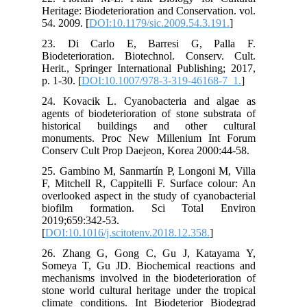
Her
54.
23
Bio
Her
p. 1
24.
age
his
mon
Con
25.
F, 
ove
bi
201
[
DO
26.
Som
mec
sto
cli