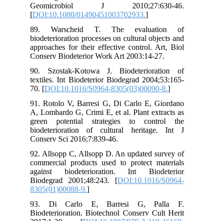
Ge
[
DO
89
bio
app
Con
90.
tex
70. 
91.
A, 
gre
bio
Con
92.
com
aga
Bio
830
93
Bio