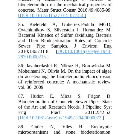
bio
con
[
DO
85.
Ovt
Bac
and
Se
201
787
86.
Moh
on 
of 
vol
87
Bio
of 
E
[
DO
88
mic