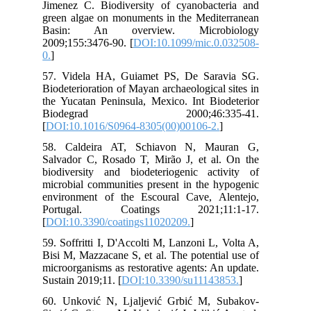
Jim
gre
Ba
200
0.
]
57.
Bio
the
B
[
DO
58.
Sal
bio
mic
env
Po
[
DO
59.
Bis
mic
Sus
60.