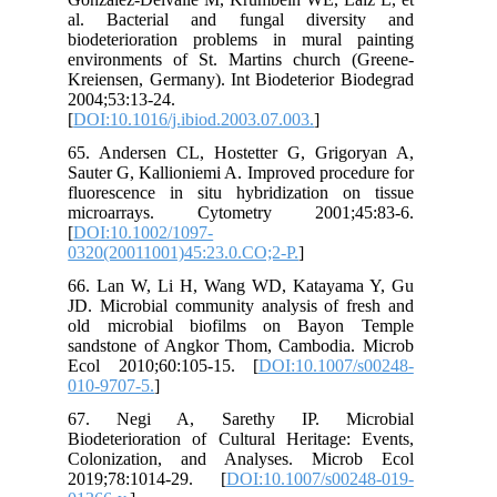
al.
bio
env
Kre
200
[
DO
65.
Sau
flu
mi
[
DO
032
66.
JD.
old
san
Eco
010
67
Bio
Col
201