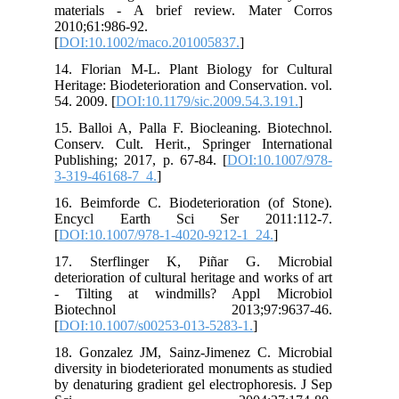
mat
201
[
DO
14.
Her
54.
15.
Con
Pub
3-3
16.
En
[
DO
17
dete
- T
Bi
[
DO
18.
div
by 