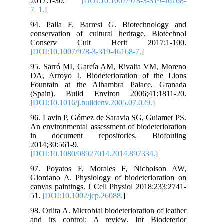
20
7_1
94.
con
Co
[
DO
95.
DA,
Fou
(Sp
[
DO
96.
An 
in
201
[
DO
97.
Gio
can
51. 
98. 
and