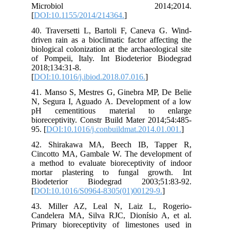
M
[
DO
40.
dri
bio
of 
201
[
DO
41.
N, 
pH
bio
95. 
42
Cin
a m
mor
Bi
[
DO
43.
Can
Pri