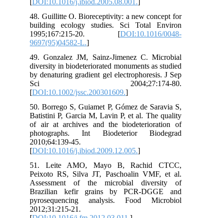
[
DO
48.
bui
19
969
49.
div
by 
S
[
DO
50.
Bat
of 
pho
201
[
DO
51
Pei
Ass
Bra
pyr
201
[
DO