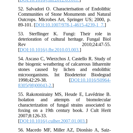
52.
Com
Out
89-
53.
det
R
[
DO
54.
the
sto
mic
19
830
55.
Iso
cha
fox
200
[
DO
56.