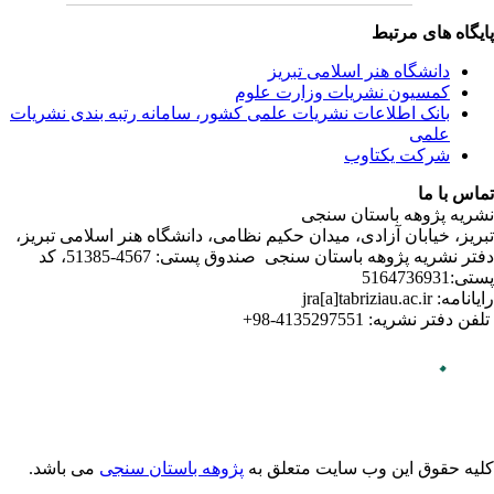
ندی نشریات
لامی تبریز
دفتر نشریه پژوهه­ باستان­ سنجی صندوق پستی: 4567-51385، کد
می باشد