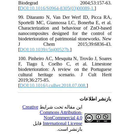
B
[
DO
99.
Spo
Cha
nan
bio
J
[
DO
100
F, 
bio
cul
201
[
DO
C