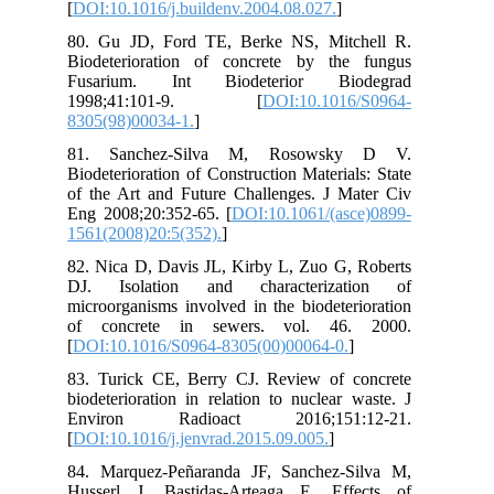
[
DO
80.
Bio
Fu
19
830
81
Bio
of 
Eng
156
82.
DJ
mic
of
[
DO
83.
bio
En
[
DO
84.
Hus