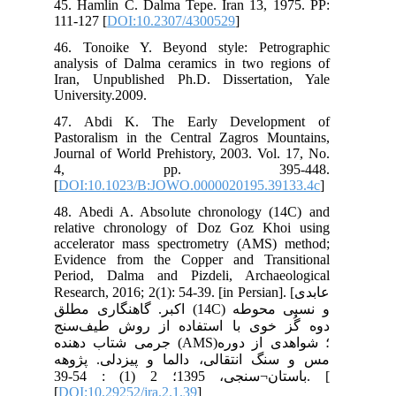
45.
111
46.
ana
Ira
Uni
47
Pas
Jou
4
[
DO
48.
rel
acc
Evi
Per
Rese
لق (14
نج
 دهنده
وهه
باستان¬سنجی، 1395؛ 2 (1) : 54-39. [
[
DO