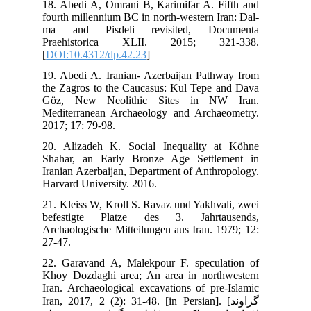
18.
fou
ma
Pr
[
DO
19.
the
Gö
Med
201
20.
Sha
Ira
Har
21.
bef
Arc
27-
22.
Kho
Ira
Iran