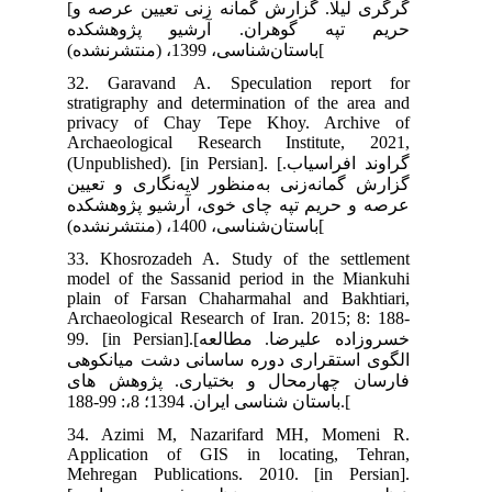
[گرگری لیلا. گزارش گمانه زنی تعیین عرصه و
ده
32.
str
pr
Arc
(Unpu
یین
کده
33.
mod
pla
Arc
99. [in 
وهی
ای
34
App
Meh