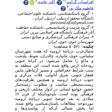
۱-
۲- 
انِ
دشت
وبی
 به
بین
ی و
های
از
ی و
فرهنگی بوده است. باوجوداینکه از قرن 19
میه
شده
 و