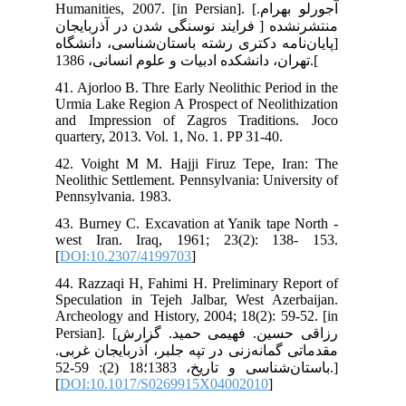
Human
نشده
[اه
41.
Urm
and
qua
42.
Neo
Pen
43.
wes
[
DO
44.
Spe
Arc
Persian]. [ارش
ربی
باستان‌شناسی و تاریخ، 1383؛18 (2): 59-52.]
[
DO