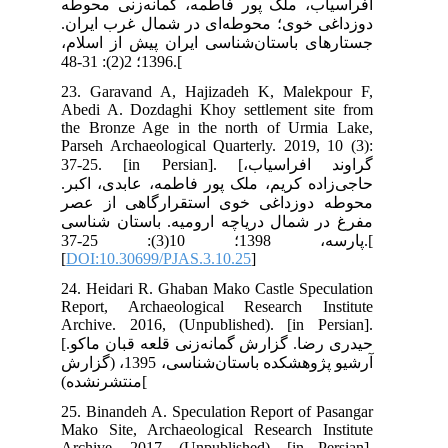
وطه
ران
لام
23.
Abe
the
Par
37-25
کبر
صر
اسی
پارسه، 1398؛ 10(3): 25-37.[
[
DO
24.
Rep
Arc
[حیدری رضا. گزارش گمانه‌زنی قلعه قبان ماکو.
سی، 1395، (گزارش
25.
Mak
Arc