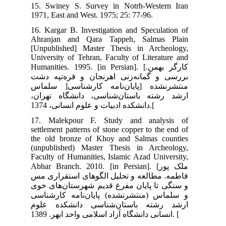
15.
197
16.
Ahr
[Un
Uni
Huma
دشت
یان‌نامه کارشناسی
ران
17.
set
the
(un
Fac
Abha
 مس
خوی
اسی
وم