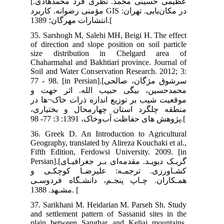
[عظیمی حسینی محمد. نظری فرد محمدهادی.
 کاربرد
35.
of 
si
Cha
Soi
77 - 9
 و
 در
ری
36.
Geo
Fif
Persian].[جغرافیـای
 و
سـی
37.
and
pla