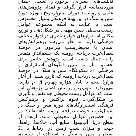
دان
های
ورۀ
سوس
مل
زیع
تلف
های
ضۀ
ایز
رای
ی و
وضۀ
غاز
رند
این
یری
نش
 در
 در
 از
‌ها
جهت و میزان شیب زمین در ارتباط با 21
تم