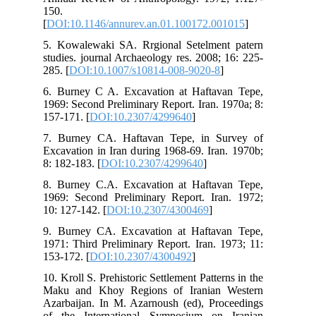
150
[
DO
5. 
stu
285.
6. 
196
157
7. 
Exc
8: 
8. 
196
10:
9. 
197
153
10. 
Mak
Aza
of 