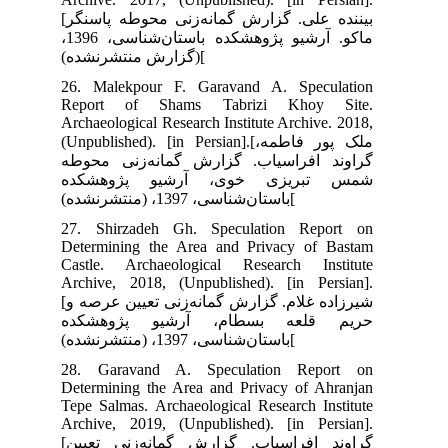
[بیننده علی. گزارش گمانه‌زنی محوطه پاسنگر
ماکو. آرشیو پژوهشکده باستان‌شناسی، 1396،
26.
Re
Arc
(Unpu
وطه
ده
27.
Det
Cas
Arc
[شیرزاده غلام. گزارش گمانه‌زنی تعیین عرصه و
ده
28
Det
Tep
Arc
[گراوند افراسیاب. گزارش گمانه‌زنی تعیین