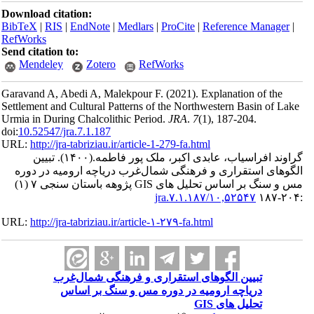
Download ci
BibTeX
|
RI
RefWorks
Send citatio
Mendele
Garavand A,
Settlement an
Urmia in Dur
doi:
10.52547/
URL:
http://
تبیین
 در دوره
مس و سنگ بر اساس تحلیل های GIS پژوهه باستان سنجی ۷ (۱)
URL:
http://
ب