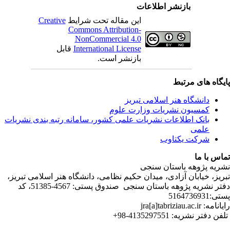
C
ندی نشریات
لامی تبریز
دفتر نشریه پژوهه­ باستان­ سنجی صندوق پستی: 4567-51385، کد