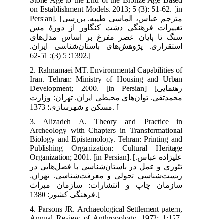
Sto
on 
Persian]. [ررسی
مس
ای
ران
2. 
Ira
Dev
ارت
3.
Arc
Bio
Pub
Organ
 در
ران
اث
4. 
Ann