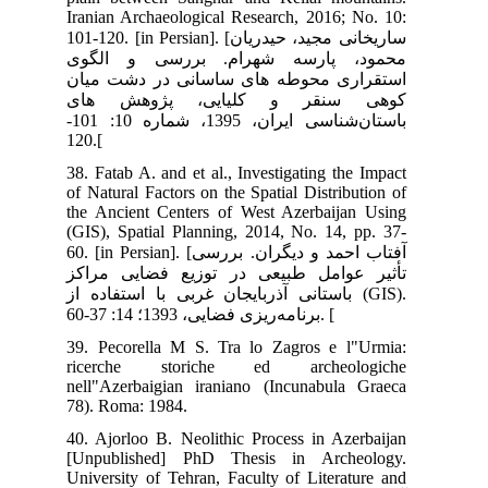
Ira
101-120
وی
ان
ای
باستان‌شناسی ایران، 1395، شماره 10: 101-
38.
of 
the
(GI
60. [in P
اکز
ه از
39.
ri
nel
78)
40.
[Un
Uni