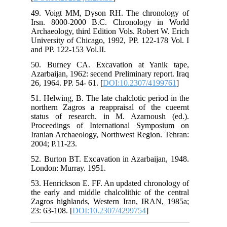
49.
Irs
Arc
Uni
and
50.
Aza
26, 
51.
nor
sta
Pro
Ira
200
52.
Lon
53.
the
Zag
23: