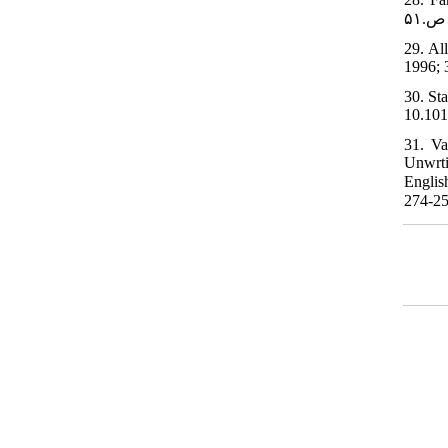
29. Al
1996; 
30. St
10.101
31. Va
Unwrti
English Abstract] [رسیم با ارائه و معرفی شیوه‌ای