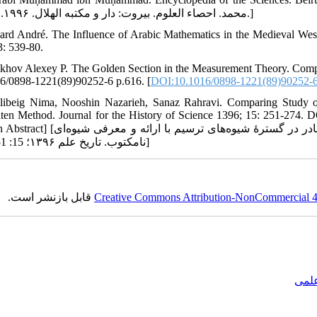
محمد. احصاء العلوم. بیروت: دار و مکتبه الهلال. ۱۹۹۶. ص.۵۱.]
lard André. The Influence of Arabic Mathematics in the Medieval Wes
3: 539-80.
akhov Alexey P. The Golden Section in the Measurement Theory. Comp
6/0898-1221(89)90252-6 p.616. [
DOI:10.1016/0898-1221(89)90252-
libeig Nima, Nooshin Nazarieh, Sanaz Rahravi. Comparing Study 
ten Method. Journal for the History of Science 1396; 15: 251-274. D
ولی بیگ نیما، نوشین نظریه، ساناز رهروی. مطالعۀ مقایسه‌ای گره مادر در گسترۀ شیوه‌های ت
نامکتوب. تاریخ علم ۱۳۹۶؛ 15: 251-274]
قابل بازنشر است.
Creative Commons Attribution-NonCommercial 4.0
علمی