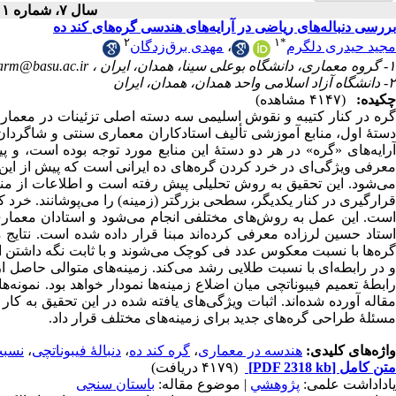
سال ۷، شماره ۱ - ( ۱۴۰۰ )
بررسی دنباله‌های ریاضی در آرایه‌های هندسی گره‌های کند ده
۲
۱
*
مهدی برق‌زدگان
،
مجید حیدری دلگرم
arm@basu.ac.ir
۱- گروه معماری، دانشگاه بوعلی سینا، همدان، ایران ،
۲- دانشگاه آزاد اسلامی واحد همدان، همدان، ایران
چکیده:
(۴۱۴۷ مشاهده)
گره در کنار کتیبه و نقوش اسلیمی سه دسته اصلی تزئینات در معماری .
دستۀ اول، منابع آموزشی تألیف استادکاران معماری سنتی و شاگردان
آرایه‌های «گره» در هر دو دستۀ این منابع مورد توجه بوده است،،
معرفی ویژگی‌ای در خرد کردن گره‌های ده ایرانی است که پیش از این 
می‌شود. این تحقیق به روش ‌تحلیلی پیش رفته است و اطلاعات از منا
قرارگیری در کنار یکدیگر، سطحی بزرگتر (زمینه) را می‌پوشانند. خرد ک
است. این عمل به روش‌های مختلفی انجام می‌شود و استادان معماری س
استاد حسین لرزاده معرفی کرده‌اند مبنا قرار داده شده است. نتایج
گره‌ها با نسبت معکوس عدد فی کوچک می‌شوند و با ثابت نگه داشتن اند
و در رابطه‌ای با نسبت طلایی رشد می‌کند. زمینه‌های متوالی حاصل ا
رابطۀ تعمیم فیبوناتچی میان اضلاع زمینه‌ها نمودار خواهد بود. نمونه‌
مقاله آورده شده‌اند. اثبات ویژگی‌های یافته شده در این تحقیق به کار 
مسئلۀ طراحی گره‌های جدید برای زمینه‌های مختلف قرار داد.
نسبت
،
دنبالۀ فیبوناتچی
،
گره کند ده
،
هندسه در معماری
واژه‌های کلیدی:
(۴۱۷۹ دریافت)
[PDF 2318 kb]
متن کامل
یاداداشت علمی:
پژوهشي
| موضوع مقاله:
باستان سنجی