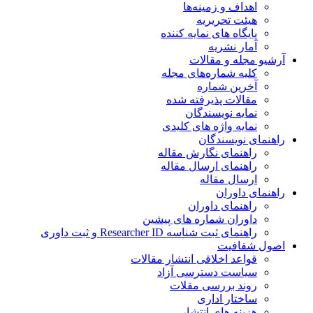
اهداف و زمینه‌ها
هیئت تحریریه
پایگاه های نمایه کننده
آمار نشریه
آرشیو مجله و مقالات
کلیه شماره‌های مجله
آخرین شماره
مقالات پذیرفته شده
نمایه نویسندگان
نمایه واژه های کلیدی
راهنمای نویسندگان
راهنمای نگارش مقاله
راهنمای ارسال مقاله
ارسال مقاله
راهنمای داوران
راهنمای داوران
داوران شماره های پیشین
راهنمای ثبت شناسه Researcher ID و ثبت داوری
اصول شفافیت
قواعد اخلاقی انتشار مقالات
سیاست دسترسی آزاد
روند بررسی مقلات
ساختار اداری
هزینه های انتشار