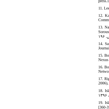
press.
11. Le
12. Ka
Commun
13. Na
Soroush, 1390. p.196. [in
14. Sa
Journa
15. Bo
Nexus 
16. Bo
Networ
17. Ri
2006),
18. Is
19. Is