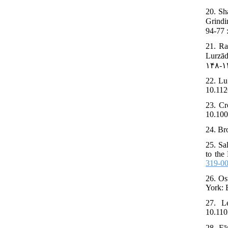
20. Sh
Grindi
21. Ra
Lurzādah. Tehr
22. Lu
10.112
23. Cr
10.100
24. Br
25. Sa
to the
319-0
26. Os
York: 
27. L
10.110
28. Fār