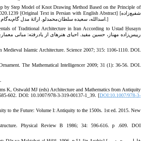
tep by Step Model of Knot Drawing Method Based on the Principle of
39 [Original Text in Persian with English Abstract] [شفیع‌زاده
‌اسدالله، ‌سعیده سلطان‌محمدلو. ارائۀ مدل گام‌به‌گام روش ترسیم گره بر مبنای قاعدۀ خرد کردن (زایندگی). نگره 1399؛ 54: 77-94.]
als of Traditional Architecture in Iran According to Ustad Ḥusayn
 in Medieval Islamic Architecture. Science 2007; 315: 1106-1110. DOI.
 Ornament. The Mathematical Intelligencer 2009; 31 (1): 36-56. DOI.
.
liams K, Ostwald MJ (eds) Architecture and Mathematics from Antiquity
. 585-602. DOI: 10.1007/978-3-319-00137-1_39. [
DOI:10.1007/978-3-
ty to the Future: Volume I: Antiquity to the 1500s. 1st ed. 2015. New
d structure. Physical Review B 1986; 34: 596-616. p .609. DOI
aktabat al-Hilāl. 1996. p.51 [in Arabic] [فارابی محمد بن