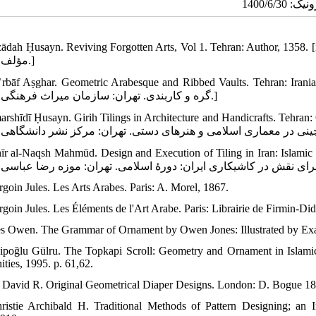
 Ḥusayn. Reviving Forgotten Arts, Vol 1. Tehran: Author, 1358. [in Persian] [ هنرهای از یاد رفته، مجلد اول. تهران
مؤلف، ۱۳۵۸.]
rbāf Aṣghar. Geometric Arabesque and Ribbed Vaults. Tehran: Iranian Cultur
گره و کاربندی. تهران: سازمان میراث فرهنگی، ۱۳۶۱.]
rshīdī Ḥusayn. Girih Tilings in Architecture and Handicrafts. Tehran: Center f
r al-Naqsh Mahmūd. Design and Execution of Tiling in Iran: Islamic Peri
rgoin Jules. Les Arts Arabes. Paris: A. Morel, 1867.
goin Jules. Les Éléments de l'Art Arabe. Paris: Librairie de Firmin-Dido
es Owen. The Grammar of Ornament by Owen Jones: Illustrated by Exa
ipoğlu Gülru. The Topkapi Scroll: Geometry and Ornament in Islamic A
ties, 1995. p. 61,62.
 David R. Original Geometrical Diaper Designs. London: D. Bogue 18
ristie Archibald H. Traditional Methods of Pattern Designing; an 