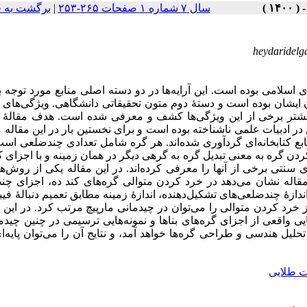
برگشت به 
|
سال ۷ شماره ۱ صفحات ۲۶۵-۲۵۳
heydaridelg
اسلامی بوده است. این آرایه‌ها در دو دسته اصلی منابع مورد توجه بو
 ایشان بوده است و دستۀ دوم متون تحقیقاتی دانشگاهی. ویژگی‌های
 و پیشتر برخی از این ویژگی‌ها کشف و معرفی شده است. هدف مقالۀ
در ادبیات علمی ناشناخته بوده است و برای نخستین بار در این مقاله
بع کتابخانه‌ای گردآوری شده‌اند. هر گره شامل تعدادی چندضلعی است
ردن گره به معنی تبدیل گره به گرهی دیگر در همان زمینه و با اجزای 
نتی برخی از آنها را معرفی کرده‌اند. در این مقاله یکی از روش‌ه
 مقاله نشان می‌دهد در خرد کردن متوالی گره‌های کند ده، اجزای چ
ازۀ چندضلعی‌های تشکیل‌دهنده، اندازۀ زمینه مطابق تعمیم دنبالۀ فیب
ز خرد کردن متوالی را می‌توان در چیدمانی مارپیچ مرتب کرد. در ای
هایی واقعی از اجزای گره‌های بناها و نمونه‌هایی ترسیمی در چنین چیدم
تحلیل هندسی و طراحی گره‌ها خواهد آمد، و نتایج آن را می‌توان پایه‌ا
 طلایی