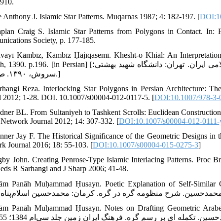
1910.
e Anthony J. Islamic Star Patterns. Muqarnas 1987; 4: 182-197. [
DOI:1
plan Craig S. Islamic Star Patterns from Polygons in Contact. In
ications Society, p. 177-185.
vāyī Kāmbīz, Kāmbīz Ḥājīqasemī. Khesht-o Khiāl: An Interpretation o
 Persian] [نوایی کامبیز، کامبیز حاجی‌قاسمی. خشت و خیال: شرح معماری اسلامی ایران. تهران: دانشگاه شهید بهشتی؛
سروش، ۱۳۹۰. ص. ۱۹۶.]
rhangi Reza. Interlocking Star Polygons in Persian Architecture: 
l 2012; 1-28. DOI. 10.1007/s00004-012-0117-5. [
DOI:10.1007/978-3-
dner BL. From Sultaniyeh to Tashkent Scrolls: Euclidean Constructio
Network Journal 2012; 14: 307-332. [
DOI:10.1007/s00004-012-0111-
nner Jay F. The Historical Significance of the Geometric Designs i
k Journal 2016; 18: 55-103. [
DOI:10.1007/s00004-015-0275-3
]
gby John. Creating Penrose-Type Islamic Interlacing Patterns. Proc 
 eds R Sarhangi and J Sharp 2006; 41-48.
lām Panāh Muḥammad Ḥusayn. Poetic Explanation of Self-Similar Geomet
lām Panāh Muḥammad Ḥusayn. Notes on Drafting Geometric Arabesqu