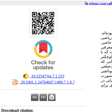
فهرست نسخه ها
ده‌اند
 ریاضی
 حاضر
 معرفی
 که با
کوچکتر
ایی که
ندضلعی
وناتچی
ن صورت
‎ 10.52547/jra.7.1.253
انی در
‎ 20.1001.1.24764647.1400.7.1.6.7
ی برای
Download citation: