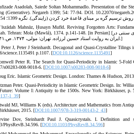
afizade Asadolah, Saiede Soltan Mohammadlo. Presentation of the S
ng (Generative). Negareh 1399; 54: 77-94. DOI. 10.22070/negareh.2020.12
ʾīszādah Mahnāz, Ḥusayn Mufīd. Reviving Forgotten Arts: Fundament
an: Mola (Mawlá), 1374. p.141-148. [in Persian] [رییس‌زاده مهناز، حسین مفید. احیای هنرهای از یادرفته: مبانی معماری سنتی در
ایران به روایت استاد حسین لرزاده. تهران: مولی، ۱۳۷۴. ص.۱۴۱-۱۴۸.]
 Peter J, Peter J Steinhardt. Decagonal and Quasi-Crystalline Tilings
6/science.1135491 p.1107. [
DOI:10.1126/science.1135491
]
omwell Peter R. The Search for Quasi-Periodicity in Islamic 5-Fold
7/s00283-008-9018-6. [
DOI:10.1007/s00283-008-9018-6
]
oug Eric. Islamic Geometric Design. London: Thames & Hudson, 2013
ltzman Peter. Quasi-Periodicity in Islamic Geometric Design. In: Wil
 Future: Volume I: Antiquity to the 1500s. New York: Birkhäuser, p
0137-1_39
]
twald MJ, Williams K (eds). Architecture and Mathematics from Antiqui
Birkhäuser, 2015. [
DOI:10.1007/978-3-319-00143-2_43
]
evine Dov, Steinhardt Paul J. Quasicrystals. I. Definition an
3/PhysRevB.34.596. [
DOI:10.1103/PhysRevB.34.596
]
ābī Muḥammad ibn Muḥammad. Encyclopedia of the Sciences. Beirut: Dār va M