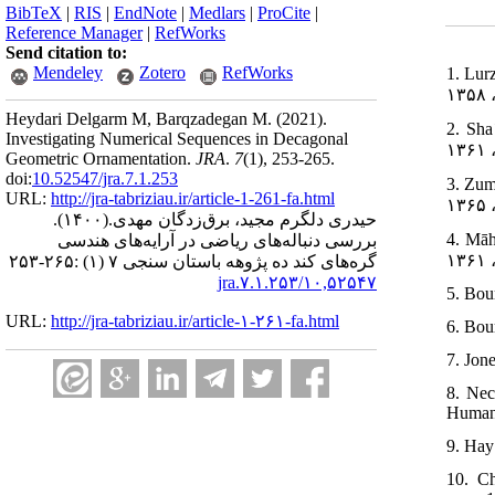
BibTeX
|
RIS
|
EndNote
|
Medlars
|
ProCite
|
Reference Manager
|
RefWorks
Send citation to:
Mendeley
Zotero
RefWorks
1. Lurzādah
Heydari Delgarm M, Barqzadegan M.
(2021).
2. Shaʿ
Investigating Numerical Sequences in Decagonal
Geometric Ornamentation.
JRA
.
7
(1)
, 253-265.
doi:
10.52547/jra.7.1.253
3. Zuma
URL:
http://jra-tabriziau.ir/article-1-261-fa.html
(۱۴۰۰).
حیدری دلگرم مجید، برق‌زدگان مهدی.
4. Māhī
بررسی دنباله‌های ریاضی در آرایه‌های هندسی
گره‌های کند ده پژوهه باستان سنجی ۷ (۱) :۲۶۵-۲۵۳
۱۰,۵۲۵۴۷/jra.۷.۱.۲۵۳
5. Bou
URL:
http://jra-tabriziau.ir/article-۱-۲۶۱-fa.html
6. Bour
7. Jon
8. Nec
Humani
9. Hay
10. Ch