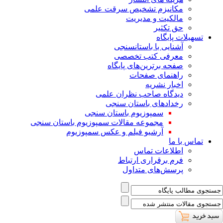
ﻣﮑﺎﻧﯿﺰم ﺗﺸﺨﯿﺺ ﺳﺮﻗﺖ ﻋﻠﻤﯽ
مالکیت و مدیریت
حق تکثیر
تسهیلات پایگاه
آشنایی با باستانسنجی
معرفی کتب تخصصی
صفحه برترین‌های پایگاه
راهنمای صفحات
اخبار نشریه
دیدگاه صاحب نظران علمی
رخدادهای باستان سنجی
سمپوزیوم باستان سنجی
مجموعه مقالات سمپوزیوم باستان سنجی
آرشیو فیلم و عکس سمپوزیوم
تماس با ما
اطلاعات تماس
فرم برقراری ارتباط
پرسش‌های متداول