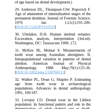
of 
29.
Age
per
1
[
DO
30.
Exc
Was
31.
too
Int
att
An
[
DO
32.
ag
pop
199
33.
pop
det