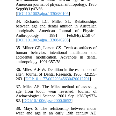
Ame
Sep
[
DO
34.
bet
abo
An
[
DO
35.
hum
acc
ant
36.
age
263.
37.
age
Arc
82. 
38.
wea