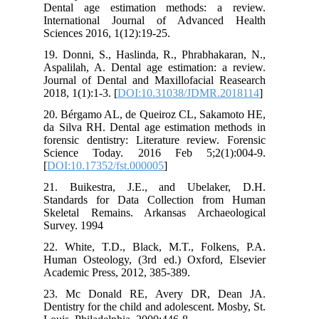
Den
Int
Sci
19.
Asp
Jou
2018
20.
da 
for
Sc
[
DO
21.
Sta
Ske
Sur
22.
Hum
Aca
23
Den