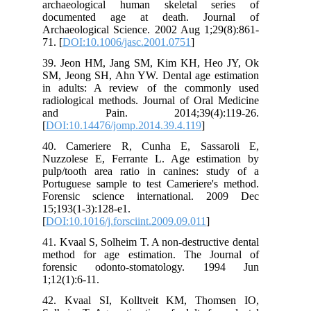
arc
do
Arc
71. 
39.
SM,
in 
rad
an
[
DO
40.
Nuz
pul
Por
For
15;
[
DO
41.
met
fo
1;1
42.