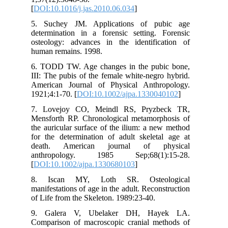
[
DO
5. 
det
ost
hum
6. 
III
Ame
192
7. 
Men
the
for
de
an
[
DO
8.
man
of 
9.
Com