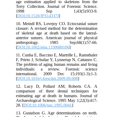
age
Ter
1
[
DO
10.
clo
of 
ant
an
[
DO
11.
F, 
The
ind
int
[
DO
12
com
est
Arc
28. 
13.