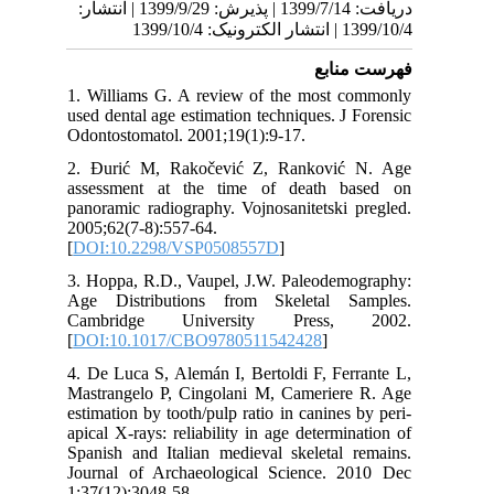
139 | انتشار
1. 
use
Odo
2. 
ass
pan
200
[
DO
3. 
Age
Ca
[
DO
4. 
Mas
est
api
Spa
Jou
1;3