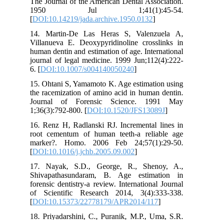
The
1
[
DO
14.
Vil
hum
jou
6. [
15.
the
Jo
1;3
16.
roo
mar
[
DO
17.
Shi
for
of 
[
DO
18.