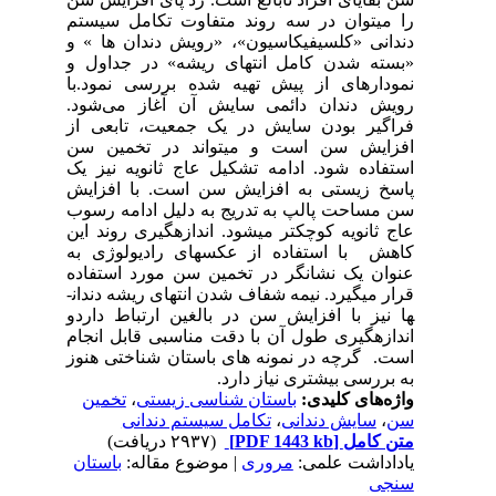
ستم
» و
« و
.با
شود
 از
سن
 یک
ایش
سوب
این
 به
اده
قرار می­گیرد. نیمه شفاف شدن انتهای ریشه دندان­
ردو
جام
نوز
ن
ان