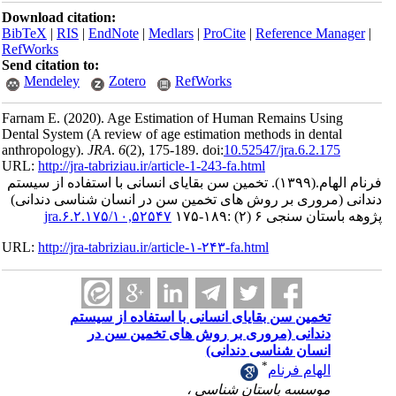
Download ci
BibTeX
|
RI
RefWorks
Send citatio
Mendele
Farnam E.
(2
Dental Syste
anthropology
URL:
http://
ه از سیستم
سی دندانی
URL:
http://
م