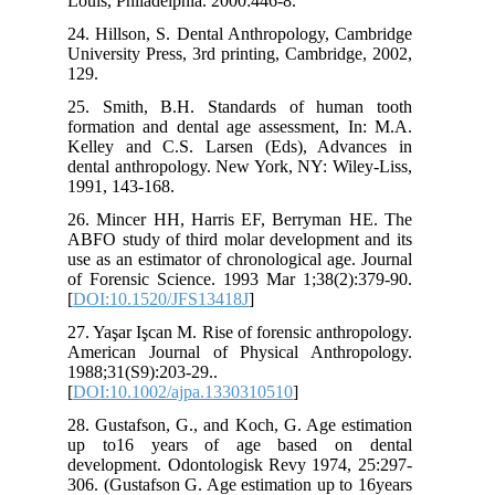
Lou
24.
Uni
129
25.
for
Kel
den
199
26.
ABF
use
of 
[
DO
27.
Ame
198
[
DO
28.
up
dev
306