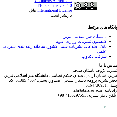
ندی نشریات
لامی تبریز
دفتر نشریه پژوهه­ باستان­ سنجی صندوق پستی: 4567-51385، کد