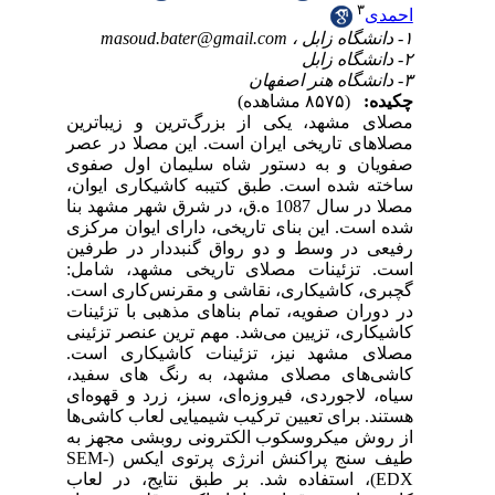
رین
عصر
فوی
وان
د بنا
کزی
فین
امل
است
نات
ینی
است
فید
‌ای
‌ها
 به
ج پراکنش انرژی پرتوی ایکس
EDX