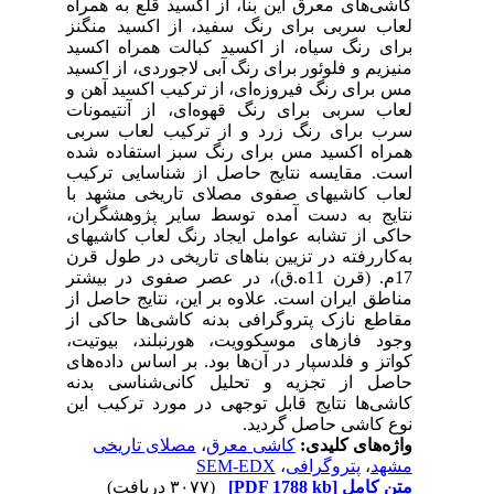
راه
گنز
سید
سید
ن و
نات
ربی
شده
کیب
 با
ران
های
قرن
17تر
 از
 از
تیت
های
دنه
این