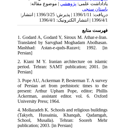
139 | انتشار
1. 
Tra
Mas
Per
2. 
per
Per
3. 
of 
pre
Ack
Uni
4. 
(Ta
Sc
publ