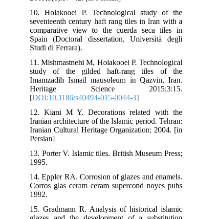
10.
sev
com
Spa
Stud
11.
stu
Ima
He
[
DO
12.
Iran
Ira
Per
13.
199
14.
Cor
199
15.
gla