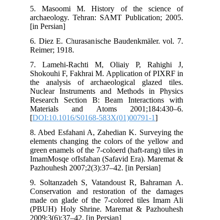
5. 
arc
[in 
6. 
Rei
7. 
Sho
the
Nuc
Res
Ma
[
DO
8. 
ele
gree
Ima
Paz
9. 
Con
mad
(PB
200