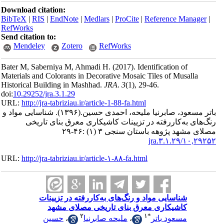
Download ci
BibTeX
|
RI
RefWorks
Send citatio
Mendele
Bater M, Sa
Materials and
Historical B
doi:
10.29252/
URL:
http://
ایی مواد و
اریخی
URL:
http://
ت