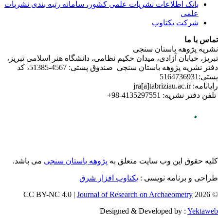
ندی نشریات
لامی تبریز
دفتر نشریه پژوهه­ باستان­ سنجی صندوق پستی: 4567-51385، کد
می باشد