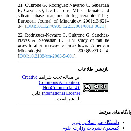
21.
E, 
sil
Eur
34. 
22.
Nav
gro
Mi
[
DO
C