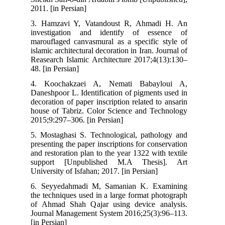
2011
3. 
inv
mar
isla
Rea
48. 
4.
Dan
dec
hou
201
5. 
pre
and
su
Univ
6. 
the
of 
Jou
[in 