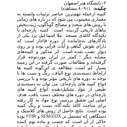
 به
انی
بخش
 با
 از
 که
روی
های
رار
ینه
 ها
 با
رسی
ندی
های
هدف
فته
یبه
ک و
دستگاهی که مشتمل بر SEM-EDX و F
نده
چه؛