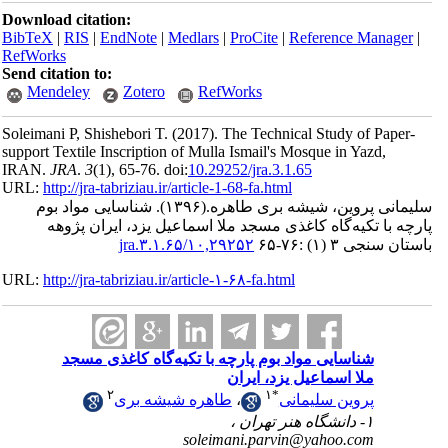
Download ci
BibTeX
|
RI
RefWorks
Send citatio
Mendele
Soleimani P,
support Texti
IRAN.
JRA
.
URL:
http://
اد بوم
پژوهه
URL:
http://
سجد