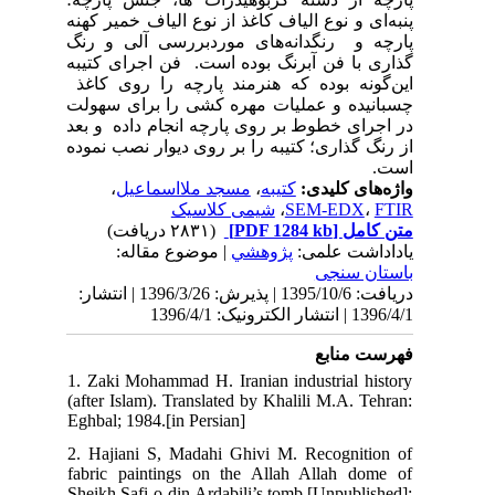
هنه
رنگ
یبه
اغذ
ولت
بعد
وده
139 | انتشار
1. 
(af
Egh
2. 
fab
She