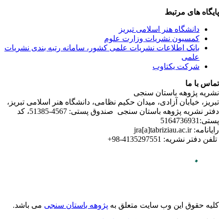
ندی نشریات
لامی تبریز
دفتر نشریه پژوهه­ باستان­ سنجی صندوق پستی: 4567-51385، کد
می باشد