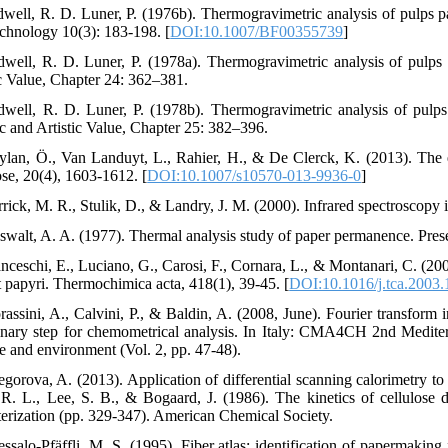
dwell, R. D. Luner, P. (1976b). Thermogravimetric analysis of pulps p
chnology 10(3): 183-198. [
DOI:10.1007/BF00355739
]
dwell, R. D. Luner, P. (1978a). Thermogravimetric analysis of pulps 
ic Value, Chapter 24: 362–381.
dwell, R. D. Luner, P. (1978b). Thermogravimetric analysis of pulps 
ic and Artistic Value, Chapter 25: 382–396.
ylan, Ö., Van Landuyt, L., Rahier, H., & De Clerck, K. (2013). The e
ose, 20(4), 1603-1612. [
DOI:10.1007/s10570-013-9936-0
]
rick, M. R., Stulik, D., & Landry, J. M. (2000). Infrared spectroscopy 
walt, A. A. (1977). Thermal analysis study of paper permanence. Preserv
anceschi, E., Luciano, G., Carosi, F., Cornara, L., & Montanari, C. (200
t papyri. Thermochimica acta, 418(1), 39-45. [
DOI:10.1016/j.tca.2003.
rassini, A., Calvini, P., & Baldin, A. (2008, June). Fourier transform 
inary step for chemometrical analysis. In Italy: CMA4CH 2nd Mediter
ge and environment (Vol. 2, pp. 47-48).
egorova, A. (2013). Application of differential scanning calorimetry 
, R. L., Lee, S. B., & Bogaard, J. (1986). The kinetics of cellulose de
terization (pp. 329-347). American Chemical Society.
vessalo-Pfäffli, M. S. (1995). Fiber atlas: identification of papermakin