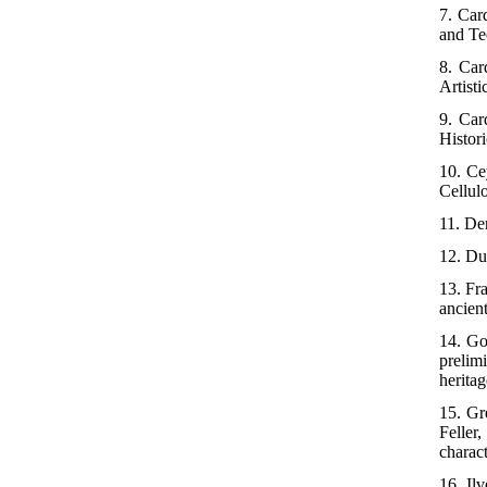
7. Car
and Te
8. Car
Artist
9. Car
Histor
10. Ce
Cellul
11. Der
12. Dus
13. Fr
ancien
14. Go
prelim
herita
15. Gr
Feller
charac
16. Il