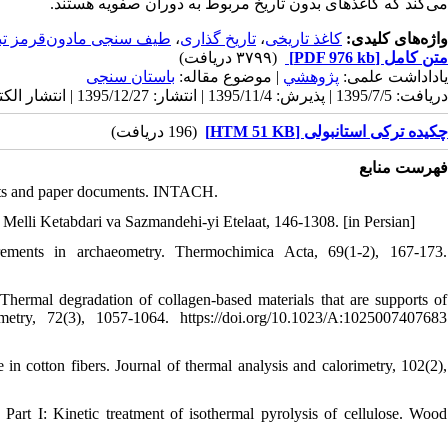
می‌کند که کاغذهای بدون تاریخ مربوط به دوران صفویه هستند.
طیف سنجی مادون‌قرمز تبد
،
تاریخ گذاری
،
کاغذ تاریخی
واژه‌های کلیدی:
(۳۷۹۹ دریافت)
[PDF 976 kb]
متن کامل
یاداداشت علمی:
پژوهشي
| موضوع مقاله:
باستان سنجی
دریافت: 1395/7/5 | پذیرش: 1395/11/4 | انتشار: 1395/12/27 | انتشار الکترونیک: 1395/12/27
چکیده ترکی استانبولی [HTM 51 KB]
(196 دریافت)
فهرست منابع
ipts and paper documents. INTACH.
e Melli Ketabdari va Sazmandehi-yi Etelaat, 146-1308. [in Persian]
ments in archaeometry. Thermochimica Acta, 69(1-2), 167-173.
hermal degradation of collagen-based materials that are supports of
imetry, 72(3), 1057-1064. https://doi.org/10.1023/A:1025007407683
in cotton fibers. Journal of thermal analysis and calorimetry, 102(2),
Part I: Kinetic treatment of isothermal pyrolysis of cellulose. Wood