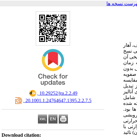
هرست نسخه ها
، آهار
خی نسخ
یخی آن
 زمان
ی بدون
 صفویه
مقایسه
تبدیل
فوریه (FTIR)، لی
‎ 10.29252/jra.2.2.49
 شامل
‎ 20.1001.1.24764647.1395.2.2.7.5
ه شده
ها بود
روبشی
حرارتی
رتی با
 تائید
Download citation: