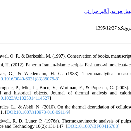
آنالیز حرارتی
،
یل فوریه
awal, O. P., & Barkeshli, M. (1997). Conservation of books, manuscr
mi, H. (2012). Paper in Iranian-Islamic scripts. Faslname-yi motaleaat- 
yer, G., & Wiedemann, H. G. (1983). Thermoanalytical measure
0.1016/0040-6031(83)85075-8
]
rugeac, P., Miu, L., Bocu, V., Wortman, F., & Popescu, C. (2003). T
al and historical objects. Journal of thermal analysis and calor
0.1023/A:1025014114527
]
rales, L., & Abidi, N. (2010). On the thermal degradation of cellulose 
1. [
DOI:10.1007/s10973-010-0911-9
]
dwell, R. D. Luner, P. (1976a). Thermogravimetric analysis of pulps 
ce and Technology 10(2): 131-147. [
DOI:10.1007/BF00416788
]