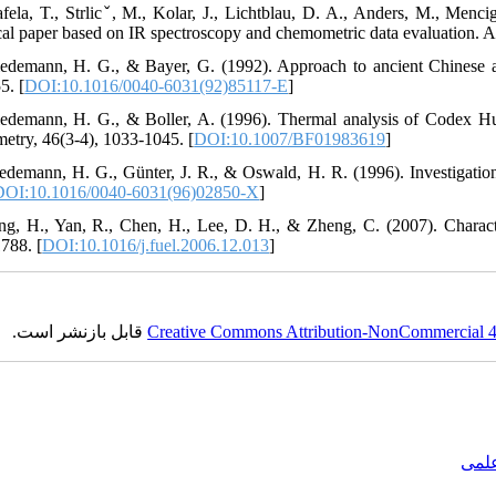
afela, T., Strlicˇ, M., Kolar, J., Lichtblau, D. A., Anders, M., Menci
ical paper based on IR spectroscopy and chemometric data evaluation. A
edemann, H. G., & Bayer, G. (1992). Approach to ancient Chinese ar
5. [
DOI:10.1016/0040-6031(92)85117-E
]
edemann, H. G., & Boller, A. (1996). Thermal analysis of Codex Hu
metry, 46(3-4), 1033-1045. [
DOI:10.1007/BF01983619
]
edemann, H. G., Günter, J. R., & Oswald, H. R. (1996). Investigatio
DOI:10.1016/0040-6031(96)02850-X
]
ng, H., Yan, R., Chen, H., Lee, D. H., & Zheng, C. (2007). Characteri
788. [
DOI:10.1016/j.fuel.2006.12.013
]
قابل بازنشر است.
Creative Commons Attribution-NonCommercial 4.0
علمی