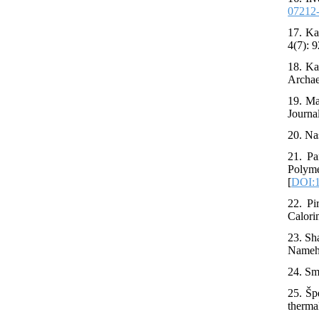
07212
17. Ka
4(7): 9
18. Ka
Archae
19. Ma
Journal
20. Na
21. Pa
Polym
[
DOI:1
22. Pi
Calori
23. Sh
Nameh-
24. Sm
25. Šp
therma