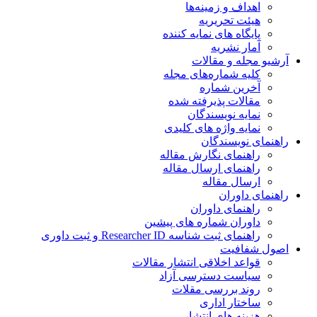
اهداف و زمینه‌ها
هیئت تحریریه
پایگاه های نمایه کننده
آمار نشریه
آرشیو مجله و مقالات
کلیه شماره‌های مجله
آخرین شماره
مقالات پذیرفته شده
نمایه نویسندگان
نمایه واژه های کلیدی
راهنمای نویسندگان
راهنمای نگارش مقاله
راهنمای ارسال مقاله
ارسال مقاله
راهنمای داوران
راهنمای داوران
داوران شماره های پیشین
راهنمای ثبت شناسه Researcher ID و ثبت داوری
اصول شفافیت
قواعد اخلاقی انتشار مقالات
سیاست دسترسی آزاد
روند بررسی مقلات
ساختار اداری
هزینه های انتشار