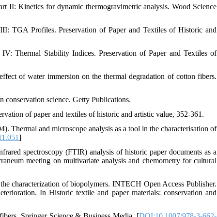
art II: Kinetics for dynamic thermogravimetric analysis. Wood Science
III: TGA Profiles. Preservation of Paper and Textiles of Historic and
IV: Thermal Stability Indices. Preservation of Paper and Textiles of
ffect of water immersion on the thermal degradation of cotton fibers.
in conservation science. Getty Publications.
ation of paper and textiles of historic and artistic value, 352-361.
4). Thermal and microscope analysis as a tool in the characterisation of
11.051
]
infrared spectroscopy (FTIR) analysis of historic paper documents as a
raneum meeting on multivariate analysis and chemometry for cultural
to the characterization of biopolymers. INTECH Open Access Publisher.
terioration. In Historic textile and paper materials: conservation and
g fibers. Springer Science & Business Media. [
DOI:10.1007/978-3-662-