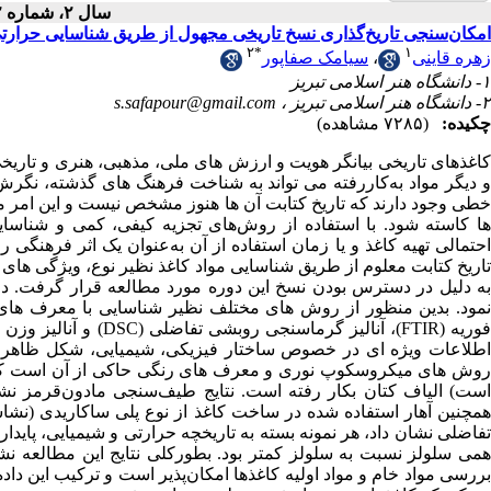
سال ۲، شماره ۲ - ( ۱۳۹۵ )
امکان‌سنجی تاریخ‌گذاری نسخ تاریخی مجهول از طریق شناسایی حرار
۲
*
۱
سیامک صفاپور
،
زهره قاینی
۱- دانشگاه هنر اسلامی تبریز
s.safapour@gmail.com
۲- دانشگاه هنر اسلامی تبریز ،
چکیده:
(۷۲۸۵ مشاهده)
کاغذهای تاریخی بیانگر هویت و ارزش های ملی، مذهبی، هنری و تاریخی
و دیگر مواد به‌کاررفته می تواند به شناخت فرهنگ های گذشته، نگرش
خطی وجود دارند که تاریخ کتابت آن ها هنوز مشخص نیست و این امر مو
ها کاسته شود. با استفاده از روش‌های تجزیه کیفی، کمی و شناسای
احتمالی تهیه کاغذ و یا زمان استفاده از آن به‌عنوان یک اثر فرهنگ
تاریخ کتابت معلوم از طریق شناسایی مواد کاغذ نظیر نوع، ویژگی های ا
به دلیل در دسترس بودن نسخ این دوره مورد مطالعه قرار گرفت. در 
نمود. بدین منظور از روش های مختلف نظیر شناسایی با معرف های
اطلاعات ویژه ای در خصوص ساختار فیزیکی، شیمیایی، شکل ظاهری 
روش های میکروسکوپ نوری و معرف های رنگی حاکی از آن است که در
است) الیاف کتان بکار رفته است. نتایج طیف‌سنجی مادون‌قرمز نشا.
همچنین آهار استفاده شده در ساخت کاغذ از نوع پلی ساکاریدی (نشا
تفاضلی نشان داد، هر نمونه بسته به تاریخچه حرارتی و شیمیایی، پای
همی سلولز نسبت به سلولز کمتر بود. بطورکلی نتایج این مطالعه نشا
بررسی مواد خام و مواد اولیه کاغذها امکان‌پذیر است و ترکیب این داده ه