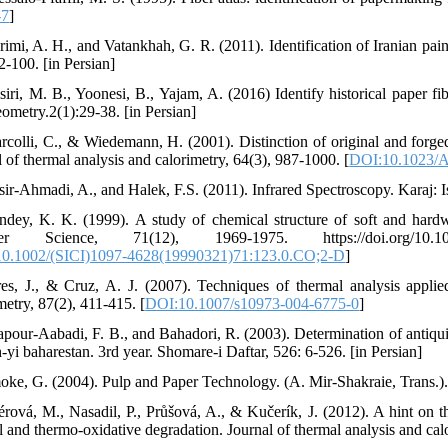
-7
]
rimi, A. H., and Vatankhah, G. R. (2011). Identification of Iranian pai
2-100. [in Persian]
siri, M. B., Yoonesi, B., Yajam, A. (2016) Identify historical paper f
ometry.2(1):29-38. [in Persian]
rcolli, C., & Wiedemann, H. (2001). Distinction of original and for
 of thermal analysis and calorimetry, 64(3), 987-1000. [
DOI:10.1023/
sir-Ahmadi, A., and Halek, F.S. (2011). Infrared Spectroscopy. Karaj: 
ndey, K. K. (1999). A study of chemical structure of soft and ha
er Science, 71(12), 1969-1975. https://doi.org/10.1002/
0.1002/(SICI)1097-4628(19990321)71:123.0.CO;2-D
]
res, J., & Cruz, A. J. (2007). Techniques of thermal analysis applie
metry, 87(2), 411-415. [
DOI:10.1007/s10973-004-6775-0
]
apour-Aabadi, F. B., and Bahadori, R. (2003). Determination of antiqu
yi baharestan. 3rd year. Shomare-i Daftar, 526: 6-526. [in Persian]
oke, G. (2004). Pulp and Paper Technology. (A. Mir-Shakraie, Trans.). 
érová, M., Nasadil, P., Průšová, A., & Kučerík, J. (2012). A hint on th
l and thermo-oxidative degradation. Journal of thermal analysis and calo