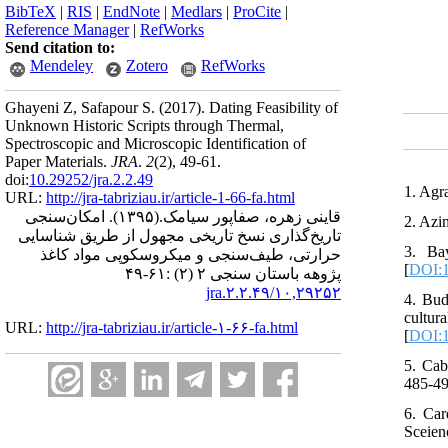
BibTeX
|
RIS
|
EndNote
|
Medlars
|
ProCite
|
Reference Manager
|
RefWorks
Send citation to:
Mendeley
Zotero
RefWorks
Ghayeni Z, Safapour S.
(2017).
Dating Feasibility of
Unknown Historic Scripts through Thermal,
Spectroscopic and Microscopic Identification of
Paper Materials.
JRA
.
2
(2)
, 49-61.
doi:
10.29252/jra.2.2.49
1. Agr
URL:
http://jra-tabriziau.ir/article-1-66-fa.html
امکان‌سنجی
(۱۳۹۵).
قاینی زهره، صفاپور سیامک.
2. Azi
تاریخ‌گذاری نسخ تاریخی مجهول از طریق شناسایی
3. Ba
حرارتی، طیف‌سنجی و میکروسکوپی مواد کاغذ
[
DOI:1
پژوهه باستان سنجی ۲ (۲) :۶۱-۴۹
۱۰,۲۹۲۵۲/jra.۲.۲.۴۹
4. Bud
cultur
URL:
http://jra-tabriziau.ir/article-۱-۶۶-fa.html
[
DOI:1
5. Cab
485-49
6. Car
Sceien