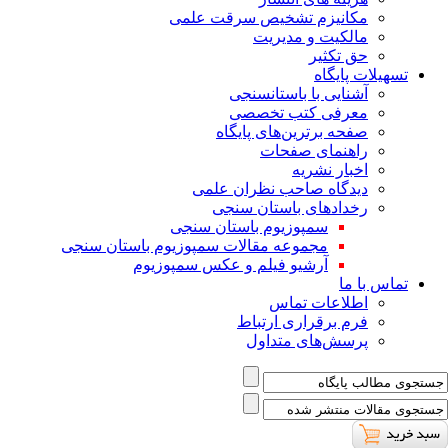
ﻣﮑﺎﻧﯿﺰم ﺗﺸﺨﯿﺺ ﺳﺮﻗﺖ ﻋﻠﻤﯽ
مالکیت و مدیریت
حق تکثیر
تسهیلات پایگاه
آشنایی با باستانسنجی
معرفی کتب تخصصی
صفحه برترین‌های پایگاه
راهنمای صفحات
اخبار نشریه
دیدگاه صاحب نظران علمی
رخدادهای باستان سنجی
سمپوزیوم باستان سنجی
مجموعه مقالات سمپوزیوم باستان سنجی
آرشیو فیلم و عکس سمپوزیوم
تماس با ما
اطلاعات تماس
فرم برقراری ارتباط
پرسش‌های متداول