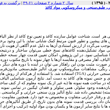
برگشت به ف
|
سال ۲ شماره ۲ صفحات ۶۱-۴۹
تی، طیف‌سنجی و میکروسکوپی مواد کاغذ
 هر است. شناخت عوامل سازنده کاغذ و تعیین نوع کاغذ از نظر الیاف
 های پیشین و تطور فنون مرتبط کمک شایانی نماید. با این وجود بر
جب می‌گردد از ارزش استنادی آن‌ها به دلیل عدم آگاهی از هویت تار
ی مواد تشکیل‌دهنده کاغذهای نسخ خطی می‌توان ساختار و درنتیجه
ی را شناسایی نمود. در این پژوهش، امکان تعیین قدمت چهار نسخه خط
لیاف، آهار مصرفی و مقایسه آن‌ها با چهار نمونه با تاریخ مکتوب دوره
صورت مثبت بودن این راهکار می توان در آینده با دوره های دیگر 
 رنگی، مشاهدات میکروسکوپ نوری، آنالیز طیف‌سنجی مادون‌قرمز 
آنالیز گرماسنجی روبشی تفاض (DSC) و آنالیز وزن سنجی حرارتی (TGA) استفاده شد. با استفاده از هرکدام از روش های آنالیز
و جنس نمونه های کاغذ به دست آمد. نتایج آزمون شناسایی الیاف
 ساخت همه نمونه ها (به غیر از یک نمونه معلوم که از کنف ساخت
ن‌دهنده وجود سلولز، همی سلولز و فقدان لیگنین در تمامی نمونه 
سته) تشخیص داده شد. نتایج آنالیز وزن سنجی حرارتی و گرماسنجی 
داری و رفتار حرارتی متفاوت و مخصوص به خود دارد. همچنین مقاومت 
ن داد، بررسی قدمت نمونه های بدون تاریخ، از طریق آنالیزهای حرا
ا با نتایج سایر آزمون ها و یکسان بودن مواد اولیه (ترکیب و اجزای آن)