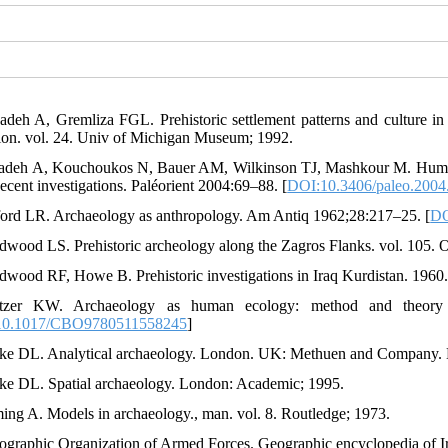
zadeh A, Gremliza FGL. Prehistoric settlement patterns and culture i
tion. vol. 24. Univ of Michigan Museum; 1992.
zadeh A, Kouchoukos N, Bauer AM, Wilkinson TJ, Mashkour M. Human-
ecent investigations. Paléorient 2004:69–88. [
DOI:10.3406/paleo.2004
ford LR. Archaeology as anthropology. Am Antiq 1962;28:217–25. [
DO
idwood LS. Prehistoric archeology along the Zagros Flanks. vol. 105. O
idwood RF, Howe B. Prehistoric investigations in Iraq Kurdistan. 1960
tzer KW. Archaeology as human ecology: method and theory f
10.1017/CBO9780511558245
]
rke DL. Analytical archaeology. London. UK: Methuen and Company. 
rke DL. Spatial archaeology. London: Academic; 1995.
ming A. Models in archaeology., man. vol. 8. Routledge; 1973.
ographic Organization of Armed Forces. Geographic encyclopedia of Ir