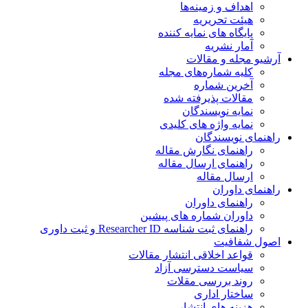
اهداف و زمینه‌ها
هیئت تحریریه
پایگاه های نمایه کننده
آمار نشریه
آرشیو مجله و مقالات
کلیه شماره‌های مجله
آخرین شماره
مقالات پذیرفته شده
نمایه نویسندگان
نمایه واژه های کلیدی
راهنمای نویسندگان
راهنمای نگارش مقاله
راهنمای ارسال مقاله
ارسال مقاله
راهنمای داوران
راهنمای داوران
داوران شماره های پیشین
راهنمای ثبت شناسه Researcher ID و ثبت داوری
اصول شفافیت
قواعد اخلاقی انتشار مقالات
سیاست دسترسی آزاد
روند بررسی مقلات
ساختار اداری
هزینه های انتشار