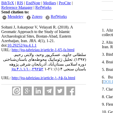
BibTeX
|
RIS
|
EndNote
|
Medlars
|
ProCite
|
Reference Manager
|
RefWorks
Send citation to:
Mendeley
Zotero
RefWorks
Soltani J, Askarpour V, Velayati R.
(2018).
A
1. Ali
Geomatic Approach to the Study of Islamic
collec
Archaeological Sites, Bostan-Abad, Eastern
Azerbaijan, Iran.
JRA
.
4
(1)
, 1-21.
2. Ali
doi:
10.29252/jra.4.1.1
Iran. R
URL:
http://jra-tabriziau.ir/article-1-65-fa.html
3. Bin
سلطانی جاوید، عسکرپور وحید، ولایتی رحیم.
(۱۳۹۷).
تحلیل ژئوماتیک محوطه‌های باستان‌شناختی
4. Bra
دوره اسلامی بستان‌آباد، آذربایجان شرقی پژوهه
باستان سنجی ۴ (۱) :۲۱-۱
۱۰,۲۹۲۵۲/jra.۴.۱.۱
5. Bra
6. Bu
URL:
http://jra-tabriziau.ir/article-۱-۶۵-fa.html
[
DOI:
7. Cla
8. Cla
9. Fle
10. Ge