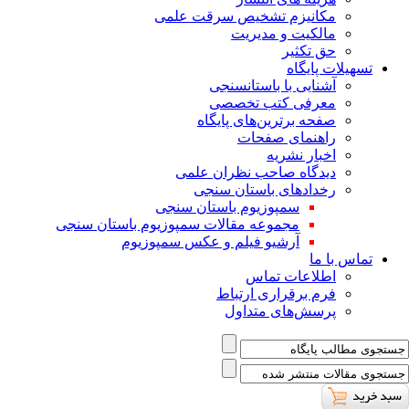
ﻣﮑﺎﻧﯿﺰم ﺗﺸﺨﯿﺺ ﺳﺮﻗﺖ ﻋﻠﻤﯽ
مالکیت و مدیریت
حق تکثیر
تسهیلات پایگاه
آشنایی با باستانسنجی
معرفی کتب تخصصی
صفحه برترین‌های پایگاه
راهنمای صفحات
اخبار نشریه
دیدگاه صاحب نظران علمی
رخدادهای باستان سنجی
سمپوزیوم باستان سنجی
مجموعه مقالات سمپوزیوم باستان سنجی
آرشیو فیلم و عکس سمپوزیوم
تماس با ما
اطلاعات تماس
فرم برقراری ارتباط
پرسش‌های متداول