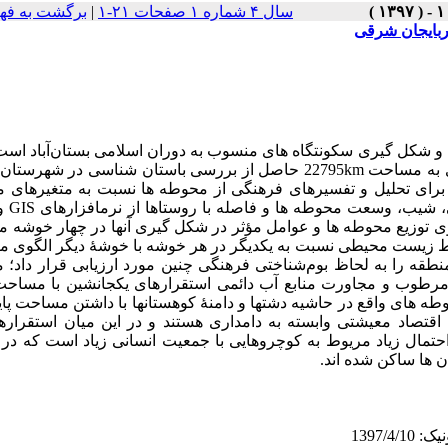
سال ۴ شماره ۱ صفحات ۲۱-۱
|
برگشت به فه
ذربایجان شرقی
 و شکل‏ گیری سکونتگاه ‏های منسوب به دوران اسلامی بستان‌آباد است
این منظور 226 محوطه دارای آثار فرهنگی دورۀ اسلامی در منطقه‏ ای به مساحت 22795km‏ حاصل از بررسی باستان‏ شناسی د
 برای تحلیل و تفسیر‏های فرهنگی از محوطه ‏ها نسبت به متغیرهای
ی توزیع محوطه‏ ها و عوامل مؤثر در شکل‏ گیری آن‏ها در چهار خوشه 
ایط زیست محیطی نسبت به یکدیگر در هر خوشه با خوشۀ دیگر الگوی 
منطقه را به لحاظ بوم‌شناختی فرهنگی چنین مورد ارزیابی قرار داد؛ 
مه مرطوب و مجاورت منابع آب دائمی استقرارهای یکجانشین با مساحت 
ه ‏های واقع در حاشیه دشت‏ها و دامنۀ کوهستان‏ها با داشتن مساحت پایی
اقتصاد معیشتی وابسته به دامداری هستند و در این میان استقراره
 احتمال زیاد مریوط به کوچروهایی با جمعیت انسانی زیاد است که د
 ها ساکن شده ‏اند.