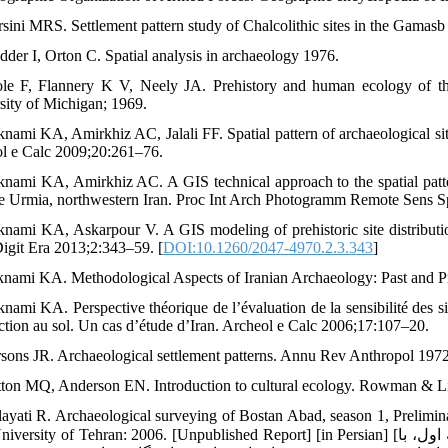
sini MRS. Settlement pattern study of Chalcolithic sites in the Gamasb 
dder I, Orton C. Spatial analysis in archaeology 1976.
le F, Flannery K V, Neely JA. Prehistory and human ecology of the
sity of Michigan; 1969.
knami KA, Amirkhiz AC, Jalali FF. Spatial pattern of archaeological sit
l e Calc 2009;20:261–76.
knami KA, Amirkhiz AC. A GIS technical approach to the spatial pattern
e Urmia, northwestern Iran. Proc Int Arch Photogramm Remote Sens S
knami KA, Askarpour V. A GIS modeling of prehistoric site distributi
Digit Era 2013;2:343–59. [
DOI:10.1260/2047-4970.2.3.343
]
knami KA. Methodological Aspects of Iranian Archaeology: Past and 
knami KA. Perspective théorique de l’évaluation de la sensibilité des s
ction au sol. Un cas d’étude d’Iran. Archeol e Calc 2006;17:107–20.
rsons JR. Archaeological settlement patterns. Annu Rev Anthropol 197
tton MQ, Anderson EN. Introduction to cultural ecology. Rowman & Lit
layati R. Archaeological surveying of Bostan Abad, season 1, Prelimin
Iran, University of Tehran: 2006. [Unpublished Report] [in Persian] [ولایتی رحیم. گزارش بررسی باستان‌شناسی منطقه بستان‌آباد. 