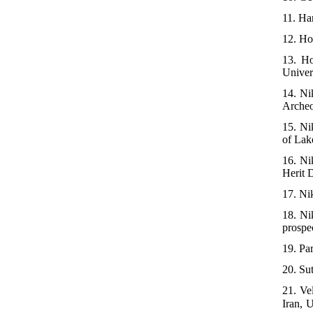
11. Har
12. Ho
13. Ho
Univer
14. Ni
Archeo
15. Ni
of Lak
16. Ni
Herit 
17. Ni
18. Ni
prospe
19. Pa
20. Su
21. Ve
مرحله اول، با