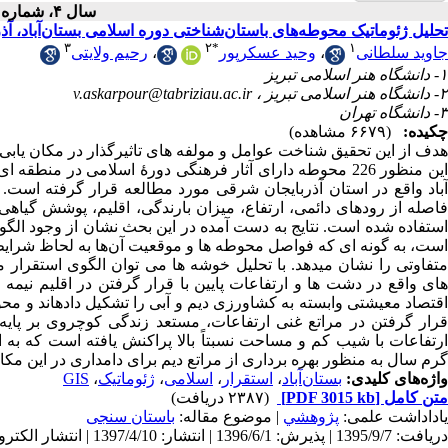
سال ۴، شماره ۱ - ( ۱۳۹۷ )
تحلیل ژئوماتیک محوطه‌های باستان‌شناختی دوره اسلامی بستان‌آباد، آ
۳
۲
*
۱
جاوید سلطانی
،
وحید عسکرپور
،
رحیم ولایتی
۱- دانشگاه هنر اسلامی تبریز
۲- دانشگاه هنر اسلامی تبریز ،
v.askarpour@tabriziau.ac.ir
۳- دانشگاه تهران
چکیده:
(۶۶۷۹ مشاهده)
هدف از این تحقیق شناخت عوامل و مولفه‏ های تاثیرگذار در مکان یابی
آباد واقع در استان آذربایجان شرقی مورد مطالعه قرار گرفته است.
استفاده شده است. نتایج به دست آمده در این بحث نشان از وجود الگو
است، به گونه‏ ای که فواصل محوطه‏ ها و موقعیت آن‌ها به لحاظ شر
متفاوتی را نشان می‏دهد. با تحلیل خوشه‏ ها می توان الگوی استقرار 
های واقع در دشت‏ ها و ارتفاعات پایین با قرار گرفتن در اقلیم نی
اقتصاد معیشتی وابسته به کشاورزی دیم و آبی را تشکیل داده‏اند و محوط
قرار گرفتن در مراتع غنی ارتفاعات، مستعد زندگی کوچروی بر پایه 
ارتفاعات با شیب کم و مساحت نسبتاً بالا پراکنش یافته است که به
گرم سال به منظور بهره برداری از مراتع دیم برای دامداری در این مکان‏
واژه‌های کلیدی:
بستان‌آباد
،
استقرار
،
اسلامی
،
ژئوماتیک
،
GIS
متن کامل
[PDF 3015 kb]
(۲۳۸۷ دریافت)
یاداداشت علمی:
پژوهشي
| موضوع مقاله:
باستان سنجی
دریافت: 1395/9/7 | پذیرش: 1396/6/1 | انتشار: 1397/4/10 | انتشار الکترونیک: 1397/4/10