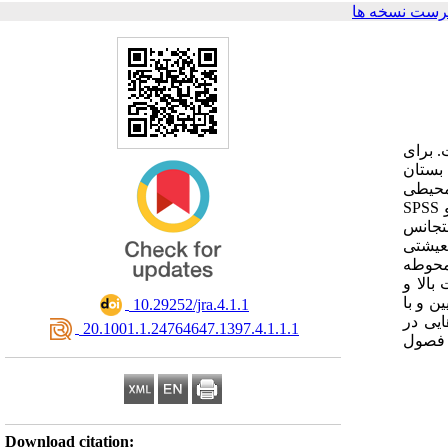
رست نسخه ها
. برای
ر شهرستان بستان‏
 محیطی
فاصله از رودهای دائمی، ارتفاع، میزان بارندگی، اقلیم، پوشش گیاهی، شیب، وسعت محوطه‏ ها و فاصله با روستاها از نرم‏افزارهای GIS و SPSS
متجانس
معیشتی
محوطه‏
بالا و
ن و با
‎ 10.29252/jra.4.1.1
ایی در
‎ 20.1001.1.24764647.1397.4.1.1.1
ر فصول
Download citation: