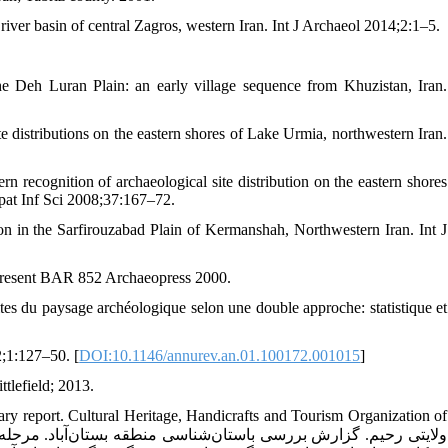
river basin of central Zagros, western Iran. Int J Archaeol 2014;2:1–5.
 Deh Luran Plain: an early village sequence from Khuzistan, Iran.
e distributions on the eastern shores of Lake Urmia, northwestern Iran.
 recognition of archaeological site distribution on the eastern shores
pat Inf Sci 2008;37:167–72.
on in the Sarfirouzabad Plain of Kermanshah, Northwestern Iran. Int J
Present BAR 852 Archaeopress 2000.
ites du paysage archéologique selon une double approche: statistique et
2;1:127–50. [
DOI:10.1146/annurev.an.01.100172.001015
]
tlefield; 2013.
ary report. Cultural Heritage, Handicrafts and Tourism Organization of