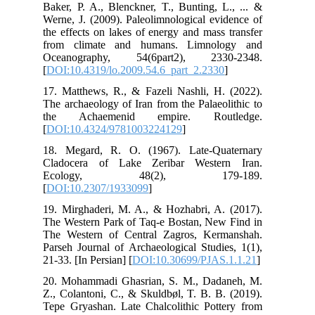
Bak
Wer
the
fro
Oc
[
DO
17.
The
th
[
DO
18.
Cla
E
[
DO
19.
The
The
Par
21-3
20.
Z.,
Tep