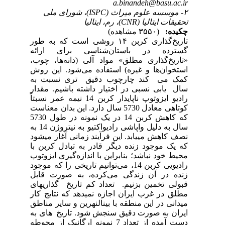
ه طور
ئه
«وب
روش
به
دار
عمر نسبتاً
عناست
کربن 14 در یک نمونه در طول 5730
سال به دلیل واپاشی رادیواکتیو به نیتروژن 14 به
شود
 با
توپ
موجود
ابل
های
کار
اطق
 به
 محوطه