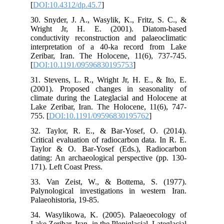
[
DO
30.
Wr
con
int
Zer
[
DO
31.
(20
cli
Lak
755.
32.
Cri
Tay
dat
171
33.
Pal
Pal
34.
Lake