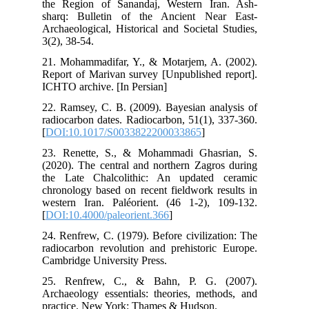
the
sha
Arc
3(2
21.
Rep
ICH
22.
rad
[
DO
23.
(20
the
chr
wes
[
DO
24.
rad
Cam
25.
Arc
pra