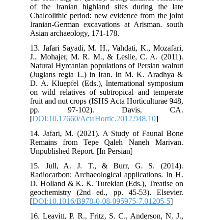
of 
Cha
Ira
Asi
13.
J.,
Nat
(Ju
D. 
on 
fru
p
[
DO
14.
Rem
Unp
15.
Rad
D. 
geo
[
DO
16.