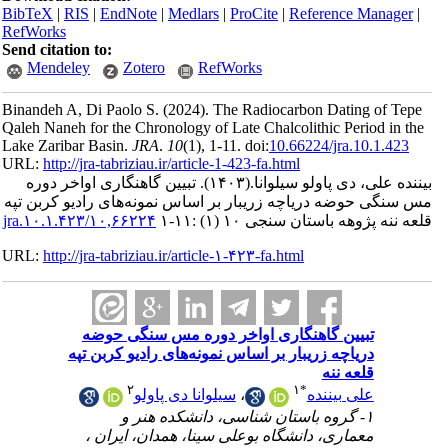
BibTeX
|
RI
RefWorks
Send citatio
Mendele
Binandeh A, 
Qaleh Naneh 
Lake Zaribar
URL:
http://
اخر دوره
یو کربن تپه
URL:
http://
په