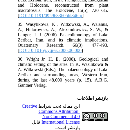
and
mac
[
DO
35.
A.,
Lan
Zer
Qu
[
DO
36.
cli
A. 
Zer
dur
Gan
C