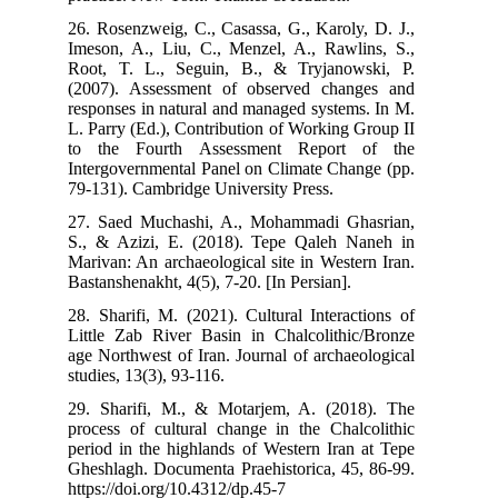
26.
Ime
Roo
(20
res
L. 
to 
Int
79-
27.
S.,
Mar
Bas
28.
Lit
age
stud
29.
pro
per
Ghe
htt