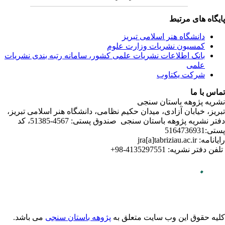
ندی نشریات
لامی تبریز
دفتر نشریه پژوهه­ باستان­ سنجی صندوق پستی: 4567-51385، کد
می باشد