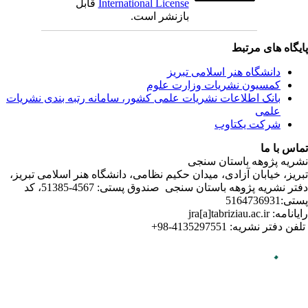
ندی نشریات
لامی تبریز
دفتر نشریه پژوهه­ باستان­ سنجی صندوق پستی: 4567-51385، کد