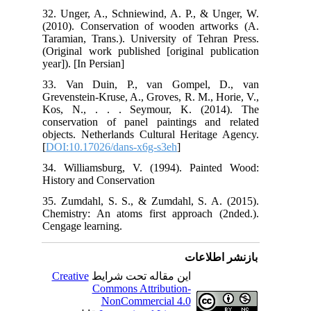
32.
(20
Tar
(Or
year
33
Gre
Kos
con
obj
[
DO
34.
His
35.
Che
Cen
C