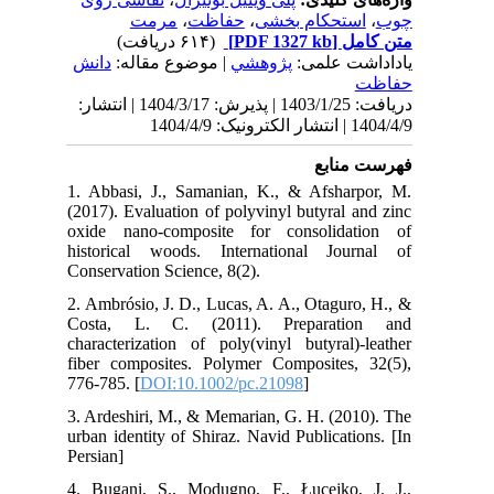
نش
140 | انتشار
1. 
(20
oxi
his
Con
2. 
Co
cha
fib
776
3. 
urb
Per
4. 