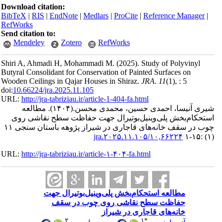
Download ci
BibTeX
|
RI
RefWorks
Send citatio
Mendele
Shiri A, Ah
Butyral Cons
Wooden Ceili
doi:
10.66224
URL:
http://
العه
قاشی روی
چوب در سقف خانه‌های قاجاری در شیراز پژوهه باستان سنجی ۱۱
URL:
http://