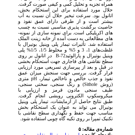
رفت
بخش
 آب
 و
سب
ونه
ملک
 با
5% و مخلوط 1/5، 1/5% پلی
پارالوئید
خشی
ابی
مق
جذب خالص و ناخالص تیمار
(روش
با
فت
نیل
بخش
با
شود
ی