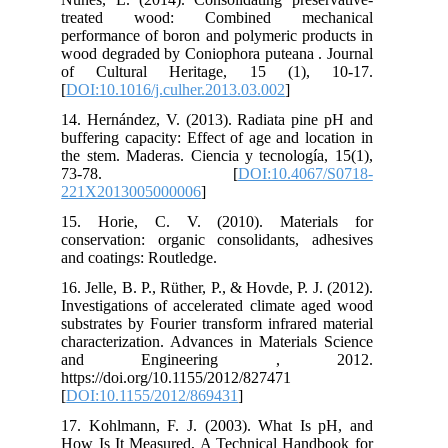
tr
per
woo
of
[
DO
14.
buf
the
7
221
15.
con
and
16. 
Inv
sub
cha
a
htt
[
DO
17.
How