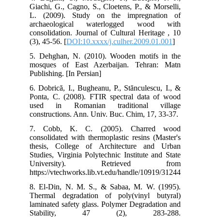
Gia
L. 
ar
con
(3),
5. 
mos
Publ
6. 
Pon
us
con
7.
con
the
Stu
Un
htt
8. 
The
lam
St