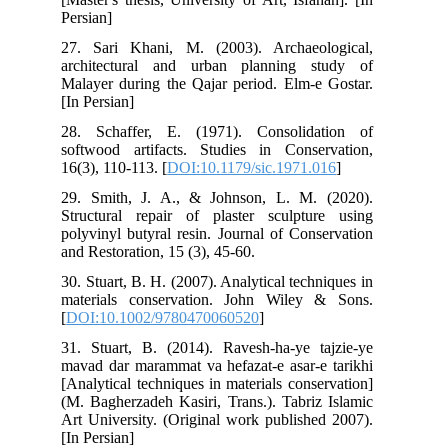
Per
27.
arc
Mal
[In 
28.
sof
16(
29.
Str
pol
and
30.
mat
[
DO
31.
mav
[An
(M.
Art
[In 