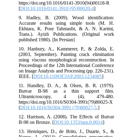
htt
[
DO
9. 
Acc
Ekh
Tra
pub
10.
(20
usi
Pro
on 
IEE
11.
Bu
Ul
htt
[
DO
12.
B-9
13.
Nun