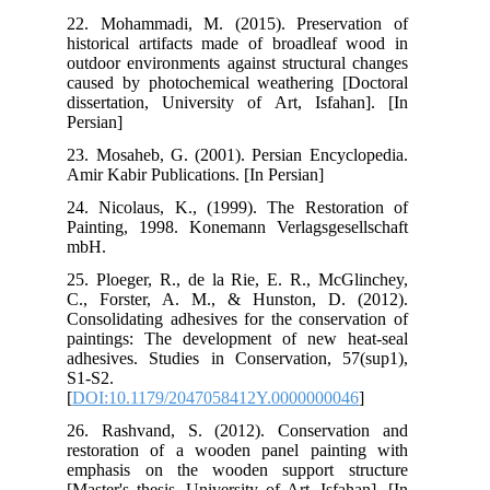
22.
his
out
cau
dis
Per
23.
Ami
24.
Pai
mb
25.
C.,
Con
pai
adh
S1-
[
DO
26.
res
emp
[Ma