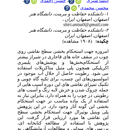
،
روی
شتر
ری
اده
 در
ی و
 از
های
 به
کام
وهش
سطح
این
 ای
 به