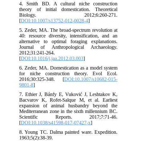
4. 
the
B
[
DO
5. 
40:
alt
Jou
201
[
DO
6. 
for
201
980
7. 
Bac
exp
Med
Sc
[
DO
8. 
196