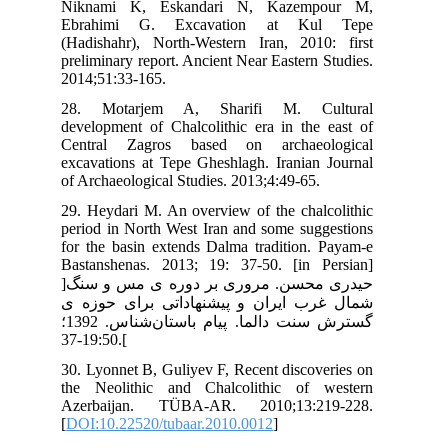
Ni
Eb
(Ha
pre
201
28
dev
Cen
exc
of 
29.
per
for
Bas
]حیدری محسن. مروری بر دوره ی مس و سنگ
ه ی
گسترش سنت دالما. پیام باستان‌شناس. 1392؛
30.
the
Az
[
DO