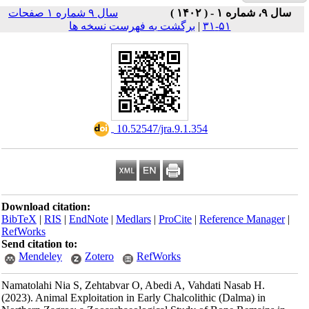
سال ۹ شماره ۱ صفحات
Download ci
BibTeX
|
RI
RefWorks
Send citatio
Mendele
Namatolahi N
(2023).
Anima