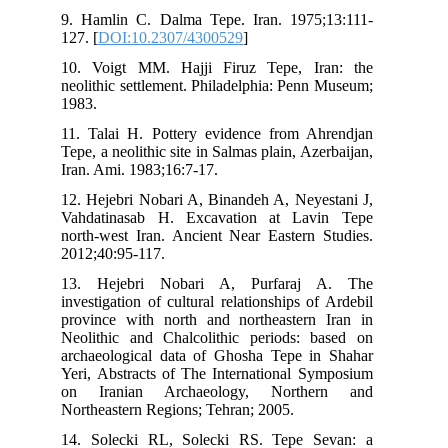
9. 
127.
10.
neo
198
11.
Tepe
Ira
12.
Vah
nor
201
13
inv
pro
Neo
arc
Yer
on
Nor
14.