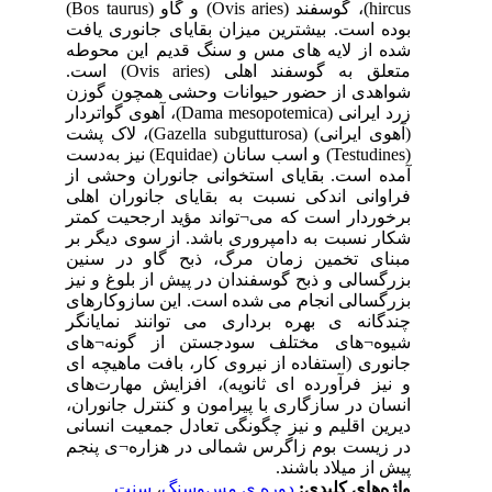
hircus)، گوسفند (Ovis aries) و گاو (Bos taurus)
افت
وطه
علق به گوسفند اهلی
وزن
زرد ایرانی 
(آهوی ایرانی) 
(Testudines) ن
 از
هلی
متر
 بر
نین
نیز
های
نگر
ای
 ای
های
ران
انی
نجم