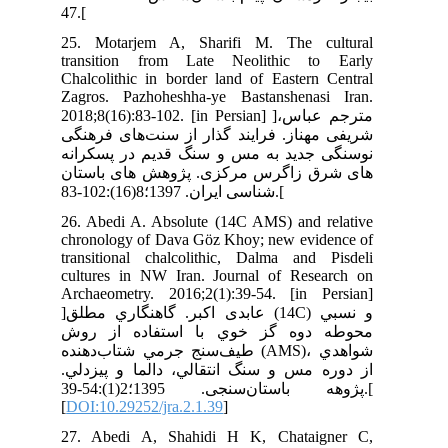
47.
25.
tra
Cha
Zag
2018;
نگی
انه
ان
26.
chr
tra
cul
Arc
]عابدی اکبر. گاهنگاري مطلق (14C) و نسبي
وش
هنده
دلي
پژوهه باستان‌سنجی. 1395؛2(1):54-39.[
[
DO
27.