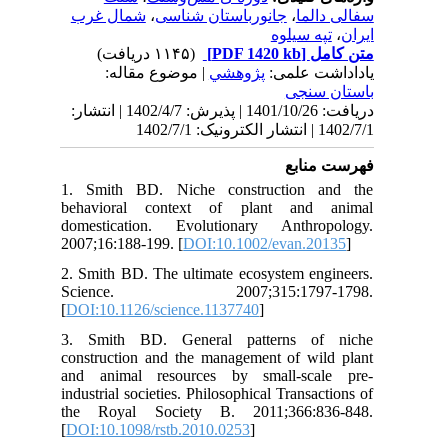
ب
140 | انتشار
1. 
beh
dom
200
2. 
Sc
[
DO
3. 
con
and
indu
the
[
DO