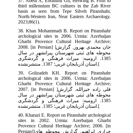
37.
thi
bas
Nor
202
38.
arc
Gha
2008. [i
سال
138
39.
arc
Gha
2007. [
سال
138
40.
sit
Pro
Persian]]حوطه های