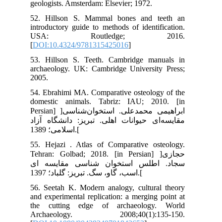
geo
52.
int
U
[
DO
53.
arc
200
54.
dom
Persian] ]شناسی
زاد
55.
Teh
ای
56.
and
the
Ar