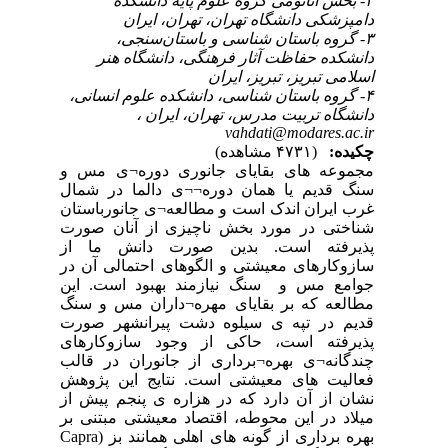
۴-
 و
مال
تان
ورت
از
 در
این
سنگ
ورت
ای
الب
وهش
 از
 بر
اری از گونه های اهلی همانند بز