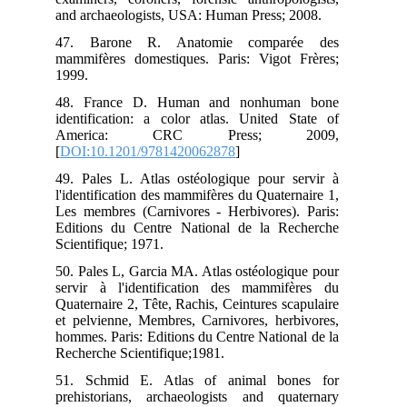
and
47
mam
199
48
ide
A
[
DO
49.
l'i
Les
Edi
Sci
50.
ser
Qua
et 
hom
Rec
51.
pre