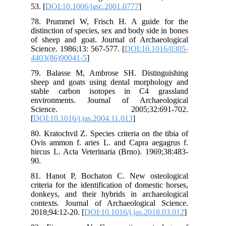
53. 
78.
dis
of 
Sci
440
79.
she
sta
env
S
[
DO
80.
Ovi
hir
90.
81.
crit
don
con
201