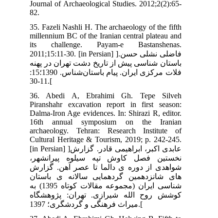
Jou
82.
35.
mil
it
2011;1
هنه
فلات مرکزی ایران. پيام باستان‌شناس. 1390؛15:
36
Pir
Dal
16
arc
Cul
[in Persian] 
هر
ارش
تان
شناسی ایران (مجموعه مقالات کوتاه 1395) به
اه