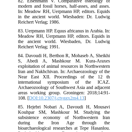
82.
mod
In:
in 
Rei
83.
Mea
the
Rei
84.
S,
exp
Ira
Nea
in
Arc
are
108.
85.
Ko
sub
du
bio