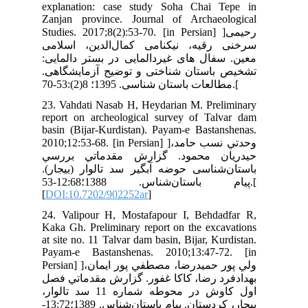
exp
Zan
Stud
امی
ایی
اهی
23.
rep
bas
2010;
سي
جار
پيام باستان‌شناس. 1388؛12:68-53.[
[
DO
24.
Kak
at 
Pay
Persian] ]ر ايمان
فصل
1 سد تالوار
بيجار، کردستان. پيام باستان‌شناس. 1389؛13:72-