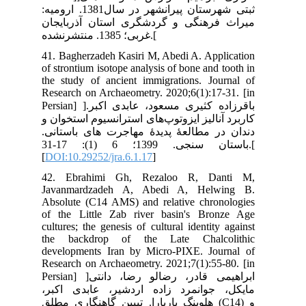
ر سال1381. ارومیه
جان
41.
of 
the
Res
Persian] ]ی اکبر
ن و
انی
باستان سنجی. 1399؛ 6 (1): 17-31.[
[
DO
42
Ja
Abs
of 
cul
th
dev
Res
Persian] ]انتی
کبر
مطلق