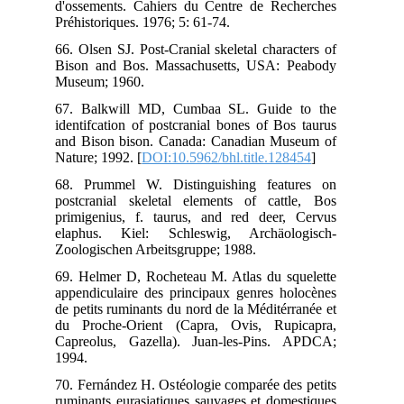
d'o
Pré
66.
Bis
Mus
67.
ide
and
Nat
68.
pos
pri
ela
Zoo
69.
app
de 
du 
Cap
199
70.
rum