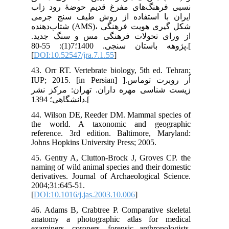
اب
می
شتاب‌دهنده (
ید
پژوهه باستان سنجی. 1400؛7(1): 55-80.[
[
DO
43.
IUP; 
نشر
44.
th
ref
Joh
45.
nam
der
200
[
DO
46.
ana
exa