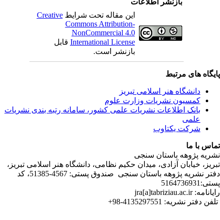
C
ندی نشریات
لامی تبریز
دفتر نشریه پژوهه­ باستان­ سنجی صندوق پستی: 4567-51385، کد