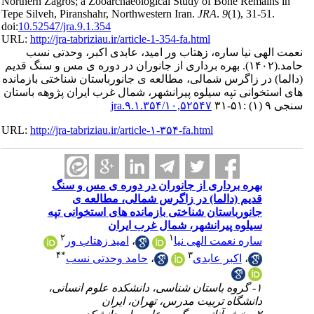
Northern Zag
Tepe Silveh,
doi:
10.52547/
URL:
http://
تی نسب
و سنگ قدیم
(ی بازمانده
ژوهه باستان
URL:
http://
گ
په
۱-