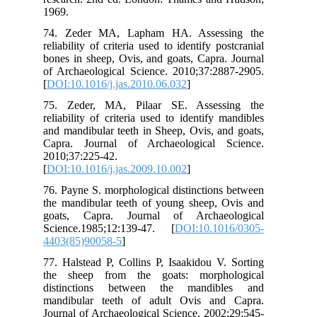
196
74.
reli
bon
of 
[
DO
75.
rel
and
Cap
201
[
DO
76.
the
goa
Sci
440
77.
the
dis
man
Jou