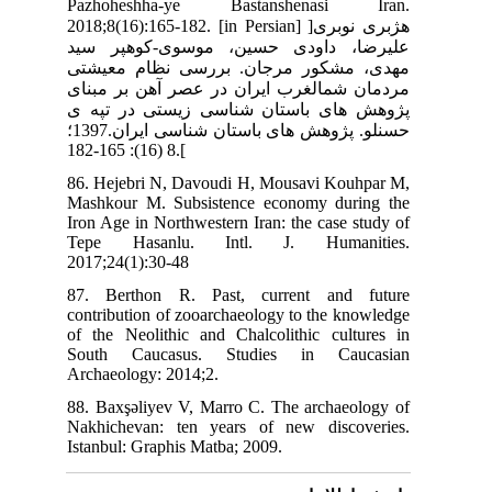
Pa
2018
ید
تی
نای
 ی
حسنلو. پژوهش های باستان شناسی ایران.1397؛
86.
Mas
Iro
Te
201
87.
con
of 
So
Arc
88.
Nak
Ist