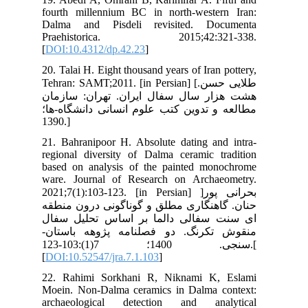
fou
Dal
Pr
[
DO
20.
Tehr
مان
ها؛
21.
reg
bas
war
2021
طقه
ال
ان
سنجی. 1400؛ 7(1):103-123.[
[
DO
22.
Moe
arc