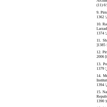
ناسب طلائي
ان: دانشگاه
10. Ra
ر ایران به روایت استاد حسین
11. Sh
12. Pi
رنادری
14. Me
 پور. تهران: موسسه انتشارات و موسسه فرهنگی هنری نغمه نو
15. Na
ی ایران. تهران: