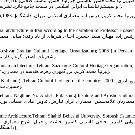
tures. 2015; 6(11
و سيستم تناسبات ايراني اسلامي در مسجد جامع قائن. نشریه مرمت و معماري ايران (مرمت آثار و بافت هاي تاريخي فرهنگي.1395؛6 (11) [.
9. Tehran;1983
al architecture in Iran according to the narration of Professor Hossein
shvar (Iranian Cultural Heritage Organization); 2006 [in Persian].
]شعرباف اصغر‌.‌ گره و کاربندی (ج1). تهران: انتشارات سازمان میراث فرهنگی کشور و سبحان نور؛ 1385[.
nian architecture. Tehran: Sazman-e Cultural Heritage Organization];
2006 [in Persian]. ]پیرنیا محمد کریم، بزرگمهری زهره. هندسه در معماری. تهران: انتشارات میراث فرهنگی کشور و سبحان نور؛ 1385[.
13.  Karbandi). Tehran:Cultural heritage of the country; 2000
حسین. شعرباف و آثارش (جلد دوم گره و کاربندی). تهران: میراث فرهنگی کشور؛ 1379[.
ehran: Naghme No Andish Publishing Institute and Artistic Cultural
mic Architecture.Tehran: Shahid Beheshti University, Soroush (Islamic
دانشگاه شهیدبهشتی؛ سروش (انتشارات صدا و صدای جمهوری اسلامی ایران)؛ 1390 [