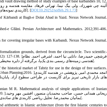
ndi vault drawing method of study examples of base karbandies 10, 12,
]
DOI:10.29252/soffeh.29.1.73
كاربندي نمونه‌های مطالعاتي کاربندی‌های زمينه 10، 12، 14 و 16. مجله صفه.1398؛ (29)1: 73-91[. [
 of Kārbandi at Bagh-e Dolat Abad in Yazd. Nexus Network Journal.
d-e Gīlāni. Persian Architecture and Mathematics. 2012;391-406.
for covering irregular bases with Karbandi. Nexus Network Journal.
rmalization grounds, derived from the circumcircle. Two scientific-
an. 2015;6(12): 127-138
هندسی زمینه‌های رسمی بندی یک‌پا، برگرفته از دایره محیطی. دو فصلنامه علمی- پژوهشی مرمت و معماری ایران. 1395؛ 6(12): 127 -138[.
e historical market of Tabriz for use in the design of free surfaces.
hitecture and Urban Planning;2016
های بازار تاریخی تبریز برای کاربست در طراحی سطوح آزاد. پایان‌
 M R. Mathematical analysis of simple applications of Iranian
201-220
بمانیان محمدرضا. تحلیل ریاضی کاربندی های ساده‌ی معماری ایران. مجله پژوهش‌های باستان‌شناسی ایران.1397؛ (8) 17: 201-220[.
arithmetic in Islamic architecture (from the first Islamic centuries to