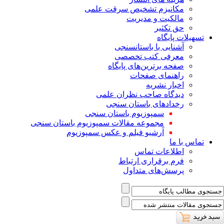
ﻣﮑﺎﻧﯿﺰم ﺗﺸﺨﯿﺺ ﺳﺮﻗﺖ ﻋﻠﻤﯽ
مالکیت و مدیریت
حق تکثیر
تسهیلات پایگاه
آشنایی با باستانسنجی
معرفی کتب تخصصی
صفحه برترین‌های پایگاه
راهنمای صفحات
اخبار نشریه
دیدگاه صاحب نظران علمی
رخدادهای باستان سنجی
سمپوزیوم باستان سنجی
مجموعه مقالات سمپوزیوم باستان سنجی
آرشیو فیلم و عکس سمپوزیوم
تماس با ما
اطلاعات تماس
فرم برقراری ارتباط
پرسش‌های متداول