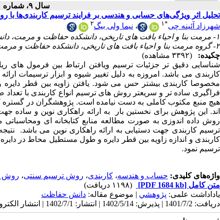
سال ۹، شماره ۱ - ( ۱۴۰۲ )
تحلیل اثر ویژگی‌های حسابی و هندسی بر فرایند ترسیم کاربندی‌ها با رو
۲
۱
*
شهرزاد آئینه چی
،
نیما ولی بیگ
۱- مرمت بنا و احیاء بافت های تاریخی، دانشکده حفاظت و مرمت، دانشگاه هنر اصفهان، اصفهان، ایران ،
۲- گروه مرمت بنا و احیاء بافت های تاریخی، دانشکده حفاظت و مرمت، دانشگاه هنر اصفهان، اصفهان، ایران
چکیده:
(۳۳۹۲ مشاهده)
شناسایی دقیق تر جزئیات ترسیم ویافتن ارتباط بین فرمول های ریا
کاربندی می باشد. امروزه به دلیل تغییر شیوه و ابزار ترسیمات ار
مخصوصا کاربندی بیشتر حس می شود. یافتن زاویه بین قطر دایره و
فراگیری ساده تر و سریعتر روش های ترسیم انواع کاربندی با تعداد
هیچ منبع مکتوب کاملی به دست نیامده است. پژوهشگران در گستره کا
اند. این پژوهش برای نخستین بار به ارائه راهکاری نوین و ساده 
روش داده اندوزی به صورت مطالعه منابع کتابخانه ای ومحاسباتی 
ترسیم کاربندی جهت دستیابی به ارائه راهکاری نوین می باشد. نتیجه
کاربندی و اندازه زاویه بین قطر دایره و طول مستطیل محاط در دایره، 
ترسیم نمود.
واژه‌های کلیدی:
حساب و هندسه
،
کاربندی
،
روش ترسیم سنتی
،
روش تر
متن کامل
[PDF 1684 kb]
(۱۱۹۸ دریافت)
یاداداشت علمی:
پژوهشي
| موضوع مقاله:
دانش حفاظت
دریافت: 1401/7/2 | پذیرش: 1402/5/14 | انتشار: 1402/7/1 | انتشار الکترونیک: 1402/7/1