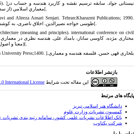
04;3 (5
معماري اسلامي (از سده‌های نخستين اسلامي تا اواسط قرن 9 ق)، پیک نور- علوم انسانی.1384؛ 3 (5)[.
vi and Alireza Ansari Senjari. Tehran:Kharazmi Publications; 1990.
]طوسی خواجه نصیرالدین. اخلاق ناصری، به کوشش مجتبی مینوی و علیرضا انصاری سنجری. تهران: انتشارات خوارزمی؛1396[.
tecture (meaning and principles). international conference on civil
(معنا و اصول). کنفرانس بین‌المللی مهندسی عمران، معماری و توسعه پایدار شهری؛ 1393[.
26. n:Tehran University Press;1400
بازنشر اطلاعات
این مقاله تحت شرایط
 International License
پایگاه های مرتبط
دانشگاه هنر اسلامی تبریز
کمسیون نشریات وزارت علوم
بانک اطلاعات نشریات علمی کشور، سامانه رتبه بندی نشریات 
شرکت یکتاوب
تماس با ما