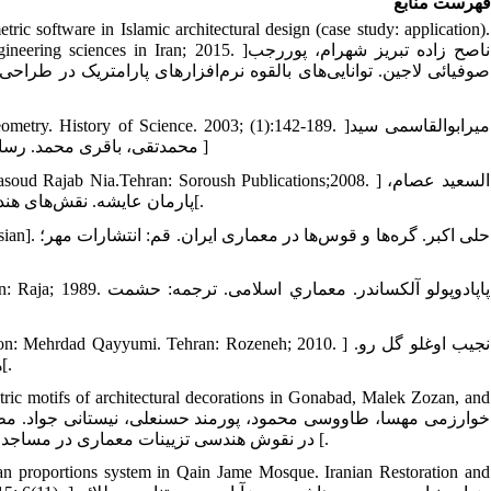
فهرست منابع
ric software in Islamic architectural design (case study: application).
erence of engineering sciences in Iran; 2015
صوفیائی لاجین. توانایی‌های بالقوه نرم‌افزارهای پارامتریک در طرا
2. on geometry. History of Science. 2003; (1):142-189
محمدتقی، باقری محمد. رساله عبدالرحمان صوفی درباره هندسه پرگاری. تاریخ علم. 1382؛ (1): 1-89، 142 ]
3. tion: Masoud Rajab Nia.Tehran: Soroush Publications;2008
پارمان عایشه. نقش‌های هندسی در هنر اسلامی. ترجمه: مسعود رجب نیا. تهران: انتشارات سروش؛ 1387[.
4. Persian
5. i. Tehran: Raja; 1989
6.  Translation: Mehrdad Qayyumi. Tehran: Rozeneh; 2010
هندسه و تزیین در معماری اسلامی. ترجمه: مهرداد قیومی. تهران: روزنه؛1389[.
ic motifs of architectural decorations in Gonabad, Malek Zozan, and
در نقوش هندسی تزیینات معماری در مساجد گناباد، ملک زوزن و فریومد. نشریه هنرهای زیبا- هنرهای تجسمی.1391؛ (3)17 [.
an proportions system in Qain Jame Mosque. Iranian Restoration and