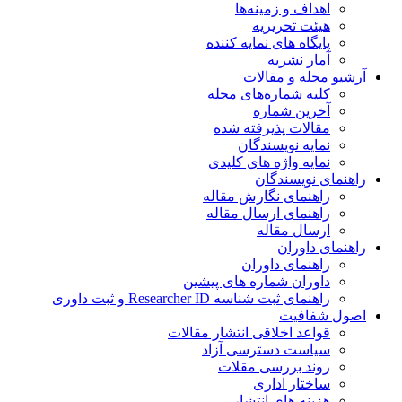
اهداف و زمینه‌ها
هیئت تحریریه
پایگاه های نمایه کننده
آمار نشریه
آرشیو مجله و مقالات
کلیه شماره‌های مجله
آخرین شماره
مقالات پذیرفته شده
نمایه نویسندگان
نمایه واژه های کلیدی
راهنمای نویسندگان
راهنمای نگارش مقاله
راهنمای ارسال مقاله
ارسال مقاله
راهنمای داوران
راهنمای داوران
داوران شماره های پیشین
راهنمای ثبت شناسه Researcher ID و ثبت داوری
اصول شفافیت
قواعد اخلاقی انتشار مقالات
سیاست دسترسی آزاد
روند بررسی مقلات
ساختار اداری
هزینه های انتشار