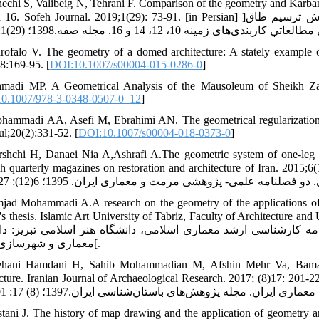
nechi S, Valibeig N, Tehrani F. Comparison of the geometry and Karba
14 and 16. Sofeh Journal. 2019;1(29): 73-91. [in Persian] ]آئینه چی شهرزاد، ولی بیگ نیما، تهرانی فرهاد. مقايسه هندسه و
rofalo V. The geometry of a domed architecture: A stately example
8:169-95. [
DOI:10.1007/s00004-015-0286-0
]
madi MP. A Geometrical Analysis of the Mausoleum of Sheikh Zāhe
0.1007/978-3-0348-0507-0_12
]
hammadi AA, Asefi M, Ebrahimi AN. The geometrical regularization 
ul;20(2):331-52. [
DOI:10.1007/s00004-018-0373-0
]
rshchi H, Danaei Nia A,Ashrafi A.The geometric system of one-leg fo
research quarterly magazines on restoration and architecture of Ir. ]فرشچی حمیدرضا، دانایی نیا احمد، اشرفی 
jad Mohammadi A.A research on the geometry of the applications of th
Master's thesis. Islamic Art University of Tabriz, Faculty of Arc. ]امجد محمدی امیر. پژوهشی در هندس
نامه کارشناسی ارشد معماری اسلامی، دانشگاه هنر اسلامی تبریز: دا
معماری و شهرسازی. 1396[.
ehani Hamdani H, Sahib Mohammadian M, Afshin Mehr Va, Bamanian
architecture. Iranian Journal of Archaeological Research. 2017; (8)17: . ]ریحانی همدانی حسن، صاحب محمدیان منصور، افشی
stani J. The history of map drawing and the application of geometry and 