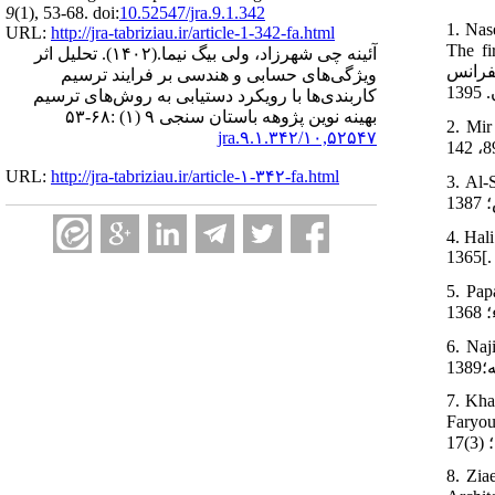
9
(1)
, 53-68. doi:
10.52547/jra.9.1.342
1. Nas
URL:
http://jra-tabriziau.ir/article-1-342-fa.html
، پوررجب
آئینه چی شهرزاد، ولی بیگ نیما.
(۱۴۰۲).
تحلیل اثر
نفرانس
ویژگی‌های حسابی و هندسی بر فرایند ترسیم
کاربندی‌ها با رویکرد دستیابی به روش‌های ترسیم
بهینه نوین پژوهه باستان سنجی ۹ (۱) :۶۸-۵۳
سمی سید
۱۰,۵۲۵۴۷/jra.۹.۱.۳۴۲
URL:
http://jra-tabriziau.ir/article-۱-۳۴۲-fa.html
د عصام،
تشارات مهر؛
1365[.
‍مه‌: حشمت
 گل رو.
7. Kha
اد. مطالعه ای
8. Zia