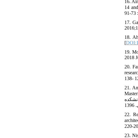
16. Ai
 روش ترسيم طاق
17. Ga
2016;1
18. Ah
[
DOI:1
19. Mo
2018 J
20. Fa
احمد. نظام
21. Am
ه کاربندی
نشکده
22. R
ن مهر وحید،
23. Ni