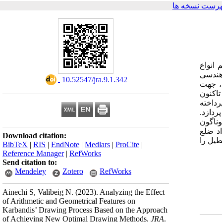
هرست نسخه ها
انواع
 هندسی
‎ 10.52547/jra.9.1.342
، جهت
تاکنون
رداخته
دازد.
ناگون
اد ضلع
Download citation:
طیل را
BibTeX
|
RIS
|
EndNote
|
Medlars
|
ProCite
|
Reference Manager
|
RefWorks
Send citation to:
Mendeley
Zotero
RefWorks
Ainechi S, Valibeig N.
(2023).
Analyzing the Effect
of Arithmetic and Geometrical Features on
Karbandis’ Drawing Process Based on the Approach
of Achieving New Optimal Drawing Methods.
JRA
.