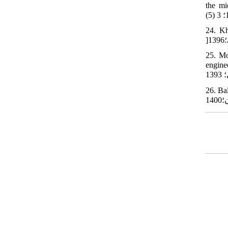
ه و حساب در
24. Kh
25. Mo
معماری ایرانی
و معماری.