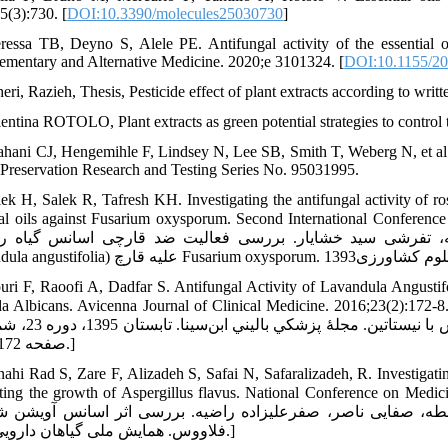
5(3):730. [
DOI:10.3390/molecules25030730
]
ressa TB, Deyno S, Alele PE. Antifungal activity of the essential 
mentary and Alternative Medicine. 2020;e 3101324. [
DOI:10.1155/2
eri, Razieh, Thesis, Pesticide effect of plant extracts according to wri
entina ROTOLO, Plant extracts as green potential strategies to control 
ahani CJ, Hengemihle F, Lindsey N, Lee SB, Smith T, Weberg N, et al.
 Preservation Research and Testing Series No. 95031995.
lek H, Salek R, Tafresh KH. Investigating the antifungal activity of r
al oils against Fusarium oxysporum. Second International Conference on App
هادی، سالک نقدی روح‌اله، تفرشی سید خشایار. بررسی فعالیت ضد قارچی اسانس گیاه (Rosm
uri F, Raoofi A, Dadfar S. Antifungal Activity of Lavandula Angustif
icans. Avicenna Journal of Clinical Medicine. 2016;23(2):172-8. [ فهيمه، رئوفي امير، دادفر سونيا. مقايسۀ آزمايشگاهي اثر ضد
صفحه 172 تا 178.]
nahi Rad S, Zare F, Alizadeh S, Safai N, Safaralizadeh, R. Investigating
 the growth of Aspergillus flavus. National Conference on Medicinal Plants. 2010. [ریبرز، علیزاده سعیده
سالطه، صفایی ناصر، صفرعلیزاده راضیه. بررسی اثر اسانس آو (Zataria multiflora Boiss) گیری از رشد قارچ آسپرژیلوس
فلاووس. همایش ملی گیاهان دارویی 1389.]