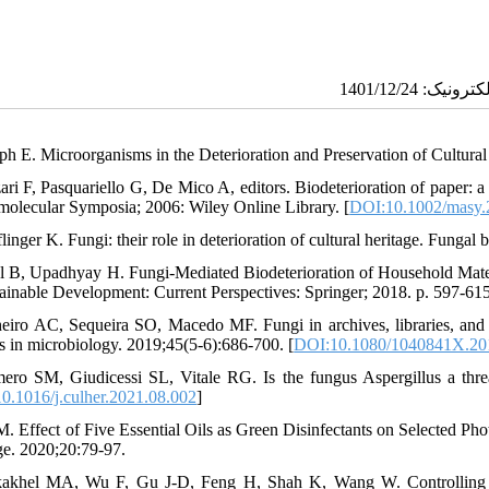
eph E. Microorganisms in the Deterioration and Preservation of Cultural
zari F, Pasquariello G, De Mico A, editors. Biodeterioration of paper: 
olecular Symposia; 2006: Wiley Online Library. [
DOI:10.1002/masy
flinger K. Fungi: their role in deterioration of cultural heritage. Funga
l B, Upadhyay H. Fungi-Mediated Biodeterioration of Household Materia
tainable Development: Current Perspectives: Springer; 2018. p. 597-615
heiro AC, Sequeira SO, Macedo MF. Fungi in archives, libraries, and
s in microbiology. 2019;45(5-6):686-700. [
DOI:10.1080/1040841X.20
ero SM, Giudicessi SL, Vitale RG. Is the fungus Aspergillus a threat
0.1016/j.culher.2021.08.002
]
 M. Effect of Five Essential Oils as Green Disinfectants on Selected Ph
ge. 2020;20:79-97.
akhel MA, Wu F, Gu J-D, Feng H, Shah K, Wang W. Controlling biode