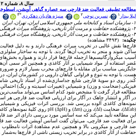
سال ۸، شماره ۲ - ( ۱۴۰۱ )
مطالعه تطبیقی فعالیت ضد قارچی سه عصاره گیاهی آویشن، اسطوخود
۳
*
۲
۱
منیژه هادیان دهکردی
،
نسرین نوحی
،
لیلا بیدار
۱- سازمان اسناد و کتابخانه ملی جمهوری اسلامی ایران، تهران، ایران
۲- پژوهشکده حفاظت و مرمت آثار تاریخی، پژوهشگاه میراث فرهنگی و گردشگری، تهران، ایران
۳- پژوهشکده حفاظت و مرمت آثار تاریخی، پژوهشگاه میراث فرهنگی و گردشگری، تهران، ایران ،
چکیده:
(۳۴۹۳ مشاهده)
قارچ‌ها نقش غالبی در تخریب میراث فرهنگی دارند و به دلیل فعالیت آ
ساکن شوند و منجر به تخریب آن‌ها گردند. با توجه به ساختار سلولزی ک
آسیب میکرواُرگانیسم‌ها ازجمله قارچ‌ها قرار دارند و همواره بخش‌های ب
مُضر استفاده از مواد شیمیایی بر آثار کاغذی و همچنین اثر سمی آن‌ها
جایگزینی مناسب برای مقابله با قارچ‌های مخرب بسیار لازم و ضروری 
هست. با توجه به تنوع و فراوانی گیاهان دارویی در کشورمان ایران،
کُندر روی دو سویۀ قارچی شایع جداسازی‌شده از اسناد تاریخی شامل
فیزیکی (ضخامت و وزن) و شیمیاییِ (تغییرات اسیدیته و رنگ) احتمالیِ 
مطالعه قرار گرفت تا مشخص شود کدام اسانس می‌تواند مناسب‌ترین گز
در آگار و انتشار چاهک در آگار برای ارزیابی فعالیت ضد قارچی هر اس
نمونه‌های کاغذی آلوده بررسی شد. بررسی اثرات فیزیکی و شیمیایی ا
روی کلیۀ نمونه‌های کاغذ تیمارشده 
این مطالعه تأیید می‌کند که سه اسانس مورد بررسی دارای اثر ضد قا
برای فعالیت ضد قارچی، می‌توان گفت اسانس آویشن فعالیت ضد قارچ
حفاظت از آثار کاغذی در برابر تخریب زیستی ناشی از قارچ‌ها به‌شمار م.