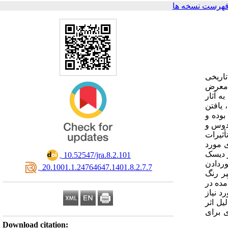
فهرست نسخه ها
تاریخی
ر معرض
ه آثار
 یافتن
بوده و
ودوس و
أثیرات
ی مورد
ر دیسک
‎ 10.52547/jra.8.2.101
وردادن
‎ 20.1001.1.24764647.1401.8.2.7.7
یر رنگ
(ΔEab)، ت
د نیاز
ل اثر
 ویژگی‌های فیزیکی و
Download citation: