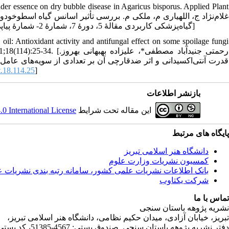
der essence on dry bubble disease in Agaricus bisporus. Applied Plant
خوراکی دکمه‌ای Agaricus bisporus. 1397. گیاه‌پزشکی کاربردی مقالۀ 5، دورۀ 7، شمارۀ 2- شمارۀ پیاپی 24، اسفند 1397، صفحه 111-122]
il: Antioxidant activity and antifungal effect on some spoilage fungi
رحمتی جنیدآباد مصطفی*، عل.
.18.114.25
]
بازنشر اطلاعات
 International License
این مقاله تحت شرایط
پایگاه های مرتبط
دانشگاه هنر اسلامی تبریز
کمسیون نشریات وزارت علوم
بانک اطلاعات نشریات علمی کشور، سامانه رتبه بندی نشریات 
شرکت یکتاوب
تماس با ما
نشریه پژوهه باستان سنجی
تبریز، خیابان آزادی، میدان حکیم نظامی، دانشگاه هنر اسلامی تبریز،
دفتر نشریه پژوهه­ باستان­ سنجی صندوق پستی: 4567-51385، کد پستی:5164736931