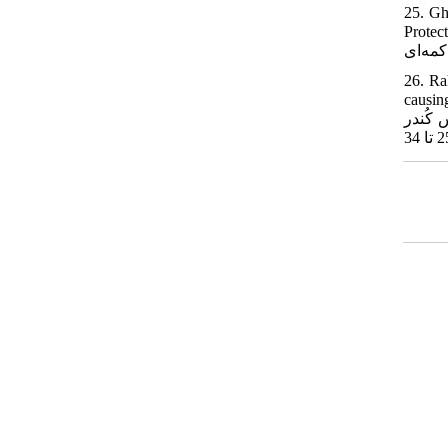
25. Gh
Protection. 2018;7,(2):111-1
26. Ra
causing s
اسانس کُندر (Boswellia sacra): ل فساد میوۀ توت‌فرنگی. علوم و صنايع غذايي