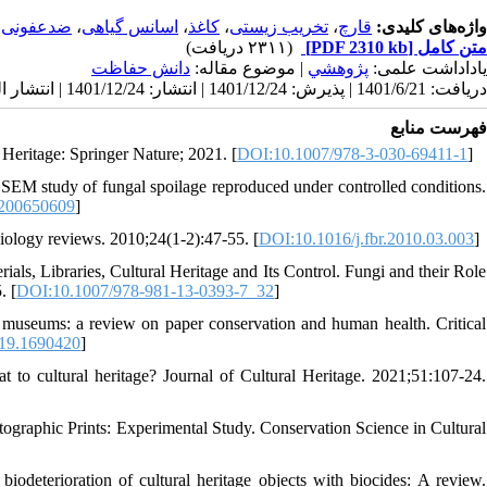
ضدعفونی
،
اسانس گیاهی
،
کاغذ
،
تخریب زیستی
،
قارچ
واژه‌های کلیدی:
(۲۳۱۱ دریافت)
[PDF 2310 kb]
متن کامل
یاداداشت علمی:
پژوهشي
| موضوع مقاله:
دانش حفاظت
دریافت: 1401/6/21 | پذیرش: 1401/12/24 | انتشار: 1401/12/24 | انتشار الکترونیک: 1401/12/24
فهرست منابع
 Heritage: Springer Nature; 2021. [
DOI:10.1007/978-3-030-69411-1
]
a SEM study of fungal spoilage reproduced under controlled conditions.
.200650609
]
l biology reviews. 2010;24(1-2):47-55. [
DOI:10.1016/j.fbr.2010.03.003
]
ls, Libraries, Cultural Heritage and Its Control. Fungi and their Role
. [
DOI:10.1007/978-981-13-0393-7_32
]
 museums: a review on paper conservation and human health. Critical
19.1690420
]
 to cultural heritage? Journal of Cultural Heritage. 2021;51:107-24.
otographic Prints: Experimental Study. Conservation Science in Cultural
terioration of cultural heritage objects with biocides: A review.