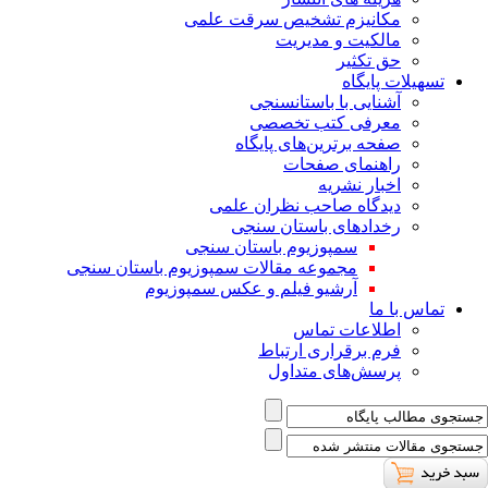
ﻣﮑﺎﻧﯿﺰم ﺗﺸﺨﯿﺺ ﺳﺮﻗﺖ ﻋﻠﻤﯽ
مالکیت و مدیریت
حق تکثیر
تسهیلات پایگاه
آشنایی با باستانسنجی
معرفی کتب تخصصی
صفحه برترین‌های پایگاه
راهنمای صفحات
اخبار نشریه
دیدگاه صاحب نظران علمی
رخدادهای باستان سنجی
سمپوزیوم باستان سنجی
مجموعه مقالات سمپوزیوم باستان سنجی
آرشیو فیلم و عکس سمپوزیوم
تماس با ما
اطلاعات تماس
فرم برقراری ارتباط
پرسش‌های متداول