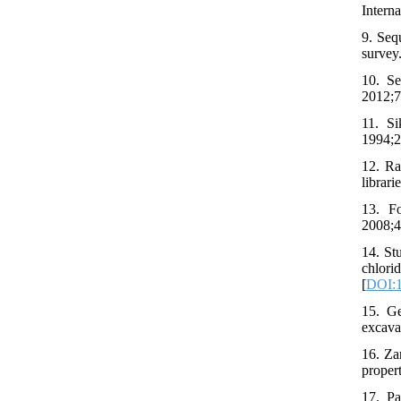
Intern
9. Seq
survey.
10. Se
2012;7
11. Si
1994;2
12. Ra
librari
13. Fo
2008;4
14. St
chlor
[
DOI:1
15. Ge
excava
16. Za
propert
17. Pa