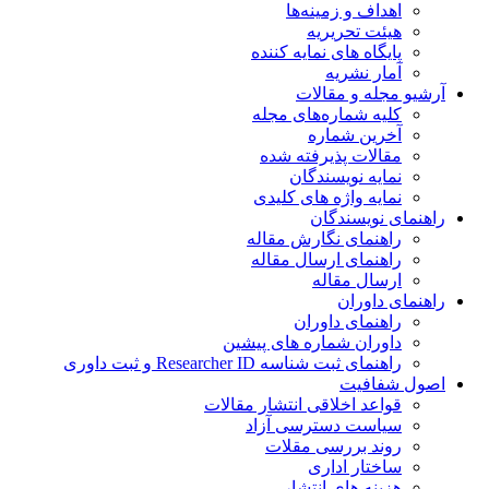
اهداف و زمینه‌ها
هیئت تحریریه
پایگاه های نمایه کننده
آمار نشریه
آرشیو مجله و مقالات
کلیه شماره‌های مجله
آخرین شماره
مقالات پذیرفته شده
نمایه نویسندگان
نمایه واژه های کلیدی
راهنمای نویسندگان
راهنمای نگارش مقاله
راهنمای ارسال مقاله
ارسال مقاله
راهنمای داوران
راهنمای داوران
داوران شماره های پیشین
راهنمای ثبت شناسه Researcher ID و ثبت داوری
اصول شفافیت
قواعد اخلاقی انتشار مقالات
سیاست دسترسی آزاد
روند بررسی مقلات
ساختار اداری
هزینه های انتشار