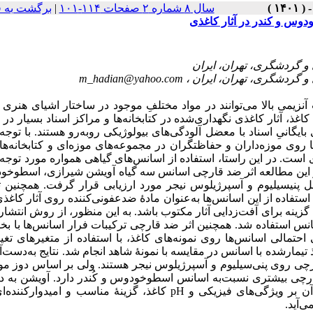
برگشت به 
|
سال ۸ شماره ۲ صفحات ۱۱۴-۱۰۱
وس و کندر در آثار کاغذی
m_hadian@yahoo.com
نزیمی بالا می‌توانند در مواد مختلفِ موجود در ساختار اشیای هنری 
اغذ، آثار کاغذی نگهداری‌شده در کتابخانه‌ها و مراکز اسناد بسیار د
ایگانیِ اسناد با معضل آلودگی‌های بیولوژیکی روبه‌رو هستند. با توجه ب
 روی موزه‌داران و حفاظتگران در مجموعه‌های موزه‌ای و کتابخانه‌ها،
است. در این راستا، استفاده از اسانس‌های گیاهی همواره مورد توجه 
 در این مطالعه اثر ضد قارچی اسانس سه گیاه آویشن شیرازی، اسطوخ
 پنیسیلیوم و آسپرژیلوس نیجر مورد ارزیابی قرار گرفت. همچنین ت
استفاده از این اسانس‌ها به‌عنوان مادۀ ضدعفونی‌کننده روی آثار کاغذ
ینه برای آفت‌زدایی آثار مکتوب باشد. به این منظور، از روش انتشا
انس استفاده شد. همچنین اثر ضد قارچی ترکیبات فرار اسانس‌ها با بخ
حتمالی اسانس‌ها روی نمونه‌های کاغذ، با استفاده از متغیرهای تغی
ضخام (ΔI)، وزن (Δm) و pH (ΔpH) با اسانس در مقایسه با نمونۀ شاهد انجام شد. نتایج به‌دست‌آمده در
رچی روی پنی‌سیلیوم و آسپرژیلوس نیجر هستند. ولی بر اساس دوز مور
ی بیشتری نسبت‌به اسانس اسطوخودوس و کُندر دارد. آویشن به دلی
ضد قارچی و میکروبی بالا و همچنین عدم مشاهدۀ اثرات نامطلوب آن بر pH کاغذ، گزینۀ مناسب‌ و امیدوار‌کننده‌ای برای
ی‌آید