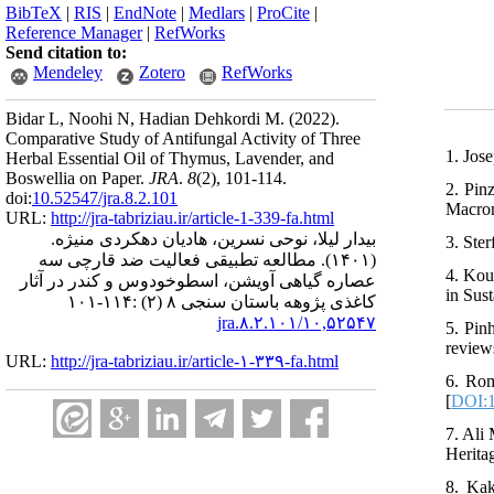
BibTeX
|
RIS
|
EndNote
|
Medlars
|
ProCite
|
Reference Manager
|
RefWorks
Send citation to:
Mendeley
Zotero
RefWorks
Bidar L, Noohi N, Hadian Dehkordi M.
(2022).
Comparative Study of Antifungal Activity of Three
1. Jos
Herbal Essential Oil of Thymus, Lavender, and
Boswellia on Paper.
JRA
.
8
(2)
, 101-114.
2. Pin
doi:
10.52547/jra.8.2.101
Macrom
URL:
http://jra-tabriziau.ir/article-1-339-fa.html
بیدار لیلا، نوحی نسرین، هادیان دهکردی منیژه.
3. Ster
مطالعه تطبیقی فعالیت ضد قارچی سه
(۱۴۰۱).
4. Kou
عصاره گیاهی آویشن، اسطوخودوس و کندر در آثار
in Sus
کاغذی پژوهه باستان سنجی ۸ (۲) :۱۱۴-۱۰۱
۱۰,۵۲۵۴۷/jra.۸.۲.۱۰۱
5. Pin
review
URL:
http://jra-tabriziau.ir/article-۱-۳۳۹-fa.html
6. Rom
[
DOI:1
7. Ali
Herita
8. Kak