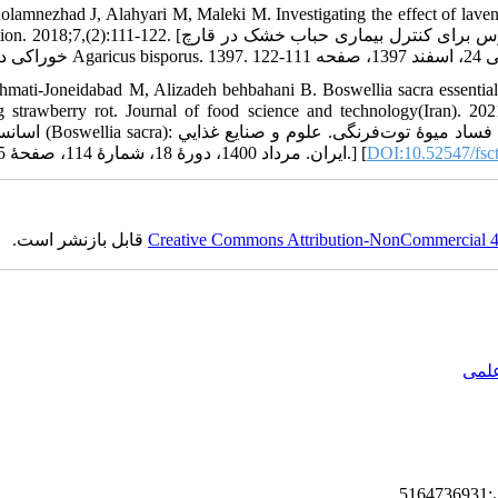
olamnezhad J, Alahyari M, Maleki M. Investigating the effect of laven
22. [غلام‌نژاد ج، اللهیاری م، ملکی م. بررسی تأثیر اسانس گیاه اسطوخودوس برای کنترل بیماری حباب خشک در قارچ
hmati-Joneidabad M, Alizadeh behbahani B. Boswellia sacra essential o
trawberry rot. Journal of food science and technology(Iran). 2021;18(114):25-34. [یزاده بهبهانی بهروز
قدرت آنتی‌اکسیدانی و اثر ضدقارچی آن بر تعدادی از سویه‌های عام
ایران. مرداد 1400، دورۀ 18، شمارۀ 114، صفحۀ 25 تا 34.] [
DOI:10.52547/fsct
قابل بازنشر است.
Creative Commons Attribution-NonCommercial 4.0
علمی