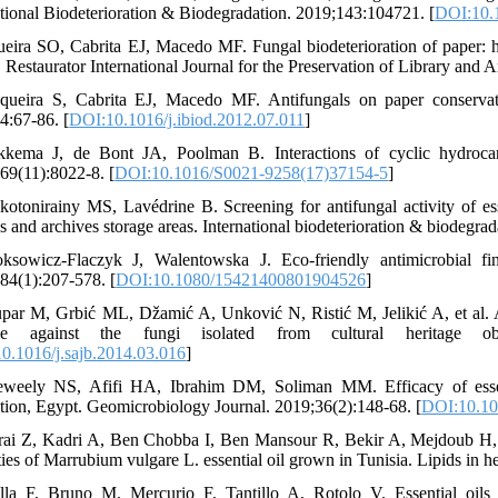
ational Biodeterioration & Biodegradation. 2019;143:104721. [
DOI:10.1
ueira SO, Cabrita EJ, Macedo MF. Fungal biodeterioration of paper: h
 Restaurator International Journal for the Preservation of Library and 
queira S, Cabrita EJ, Macedo MF. Antifungals on paper conservati
4:67-86. [
DOI:10.1016/j.ibiod.2012.07.011
]
kkema J, de Bont JA, Poolman B. Interactions of cyclic hydrocar
69(11):8022-8. [
DOI:10.1016/S0021-9258(17)37154-5
]
kotonirainy MS, Lavédrine B. Screening for antifungal activity of es
es and archives storage areas. International biodeterioration & biodegra
ksowicz-Flaczyk J, Walentowska J. Eco-friendly antimicrobial fin
84(1):207-578. [
DOI:10.1080/15421400801904526
]
upar M, Grbić ML, Džamić A, Unković N, Ristić M, Jelikić A, et al. An
ide against the fungi isolated from cultural heritage o
0.1016/j.sajb.2014.03.016
]
weely NS, Afifi HA, Ibrahim DM, Soliman MM. Efficacy of essenti
tion, Egypt. Geomicrobiology Journal. 2019;36(2):148-68. [
DOI:10.10
rai Z, Kadri A, Ben Chobba I, Ben Mansour R, Bekir A, Mejdoub H, et a
ies of Marrubium vulgare L. essential oil grown in Tunisia. Lipids in he
lla F, Bruno M, Mercurio F, Tantillo A, Rotolo V. Essential oils a