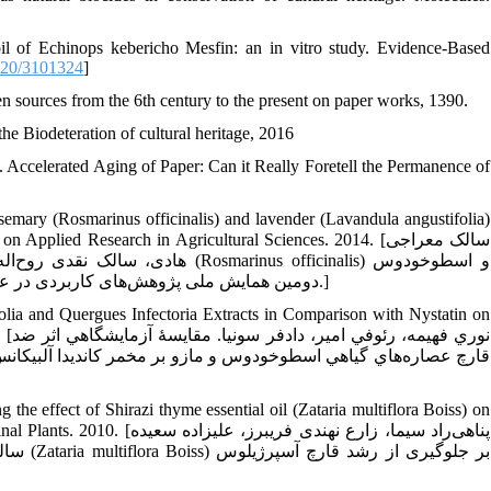
oil of Echinops kebericho Mesfin: an in vitro study. Evidence-Based
020/3101324
]
tten sources from the 6th century to the present on paper works, 1390.
the Biodeteration of cultural heritage, 2016
 Accelerated Aging of Paper: Can it Really Foretell the Permanence of
osemary (Rosmarinus officinalis) and lavender (Lavandula angustifolia)
lied Research in Agricultural Sciences. 2014. [سالک معراجی
arinus officinalis) و اسطوخودوس
(Lavandula angustifolia) علیه قارچ Fusarium oxysporum. دومین همایش ملی پژوهش‌های کاربردی در علوم کشاورزی1393.]
olia and Quergues Infectoria Extracts in Comparison with Nystatin on
نوري
 the effect of Shirazi thyme essential oil (Zataria multiflora Boiss) on
پناهی‌راد سیما، زارع نهندی ف
بر جلو