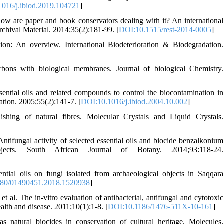
016/j.ibiod.2019.104721
]
ow are paper and book conservators dealing with it? An international
Archival Material. 2014;35(2):181-99. [
DOI:10.1515/rest-2014-0005
]
on: An overview. International Biodeterioration & Biodegradation.
bons with biological membranes. Journal of biological Chemistry.
sential oils and related compounds to control the biocontamination in
dation. 2005;55(2):141-7. [
DOI:10.1016/j.ibiod.2004.10.002
]
ishing of natural fibres. Molecular Crystals and Liquid Crystals.
tifungal activity of selected essential oils and biocide benzalkonium
bjects. South African Journal of Botany. 2014;93:118-24.
al oils on fungi isolated from archaeological objects in Saqqara
80/01490451.2018.1520938
]
l. The in-vitro evaluation of antibacterial, antifungal and cytotoxic
alth and disease. 2011;10(1):1-8. [
DOI:10.1186/1476-511X-10-161
]
s natural biocides in conservation of cultural heritage. Molecules.