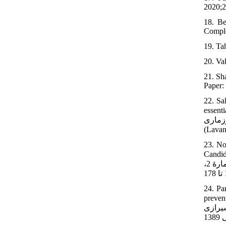
2020;2
18. Be
Comple
19. Tah
20. Val
21. Sh
Paper:
22. Sa
essenti
 رزماری
23. No
Candida Alb
قارچ عصاره‌هاي گياهي اسطوخودوس و مازو بر مخمر كانديدا آلبيكانس با نيستاتين. مجلۀ پزشكي باليني ابن‌سينا. تابستان 1395، دوره 23، شمارۀ 2،
24. Pa
preventing
یشن شیرازی