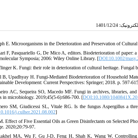
eph E. Microorganisms in the Deterioration and Preservation of Cultural
zari F, Pasquariello G, De Mico A, editors. Biodeterioration of paper: 
olecular Symposia; 2006: Wiley Online Library. [
DOI:10.1002/masy
flinger K. Fungi: their role in deterioration of cultural heritage. Funga
l B, Upadhyay H. Fungi-Mediated Biodeterioration of Household Materia
tainable Development: Current Perspectives: Springer; 2018. p. 597-615
heiro AC, Sequeira SO, Macedo MF. Fungi in archives, libraries, and
s in microbiology. 2019;45(5-6):686-700. [
DOI:10.1080/1040841X.20
ero SM, Giudicessi SL, Vitale RG. Is the fungus Aspergillus a threat
0.1016/j.culher.2021.08.002
]
 M. Effect of Five Essential Oils as Green Disinfectants on Selected Ph
ge. 2020;20:79-97.
akhel MA, Wu F, Gu J-D, Feng H, Shah K, Wang W. Controlling biode