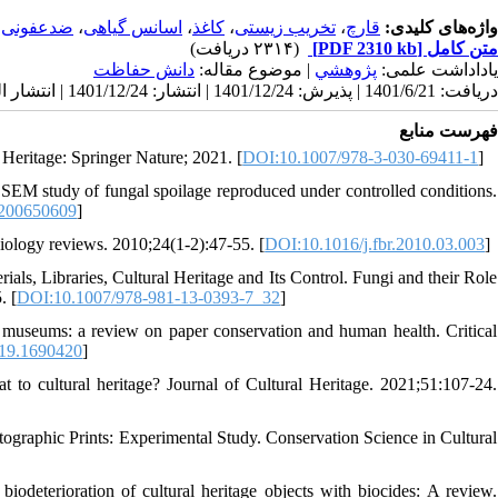
ضدعفونی
،
اسانس گیاهی
،
کاغذ
،
تخریب زیستی
،
قارچ
واژه‌های کلیدی:
(۲۳۱۴ دریافت)
[PDF 2310 kb]
متن کامل
یاداداشت علمی:
پژوهشي
| موضوع مقاله:
دانش حفاظت
دریافت: 1401/6/21 | پذیرش: 1401/12/24 | انتشار: 1401/12/24 | انتشار الکترونیک: 1401/12/24
فهرست منابع
 Heritage: Springer Nature; 2021. [
DOI:10.1007/978-3-030-69411-1
]
a SEM study of fungal spoilage reproduced under controlled conditions.
.200650609
]
l biology reviews. 2010;24(1-2):47-55. [
DOI:10.1016/j.fbr.2010.03.003
]
ls, Libraries, Cultural Heritage and Its Control. Fungi and their Role
. [
DOI:10.1007/978-981-13-0393-7_32
]
 museums: a review on paper conservation and human health. Critical
19.1690420
]
 to cultural heritage? Journal of Cultural Heritage. 2021;51:107-24.
otographic Prints: Experimental Study. Conservation Science in Cultural
terioration of cultural heritage objects with biocides: A review.