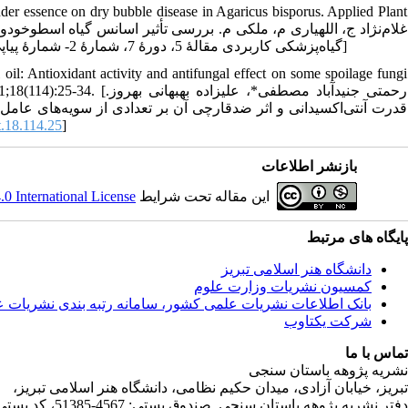
der essence on dry bubble disease in Agaricus bisporus. Applied Plant
خوراکی دکمه‌ای Agaricus bisporus. 1397. گیاه‌پزشکی کاربردی مقالۀ 5، دورۀ 7، شمارۀ 2- شمارۀ پیاپی 24، اسفند 1397، صفحه 111-122]
il: Antioxidant activity and antifungal effect on some spoilage fungi
رحمتی جنیدآباد مصطفی*، عل.
.18.114.25
]
بازنشر اطلاعات
 International License
این مقاله تحت شرایط
پایگاه های مرتبط
دانشگاه هنر اسلامی تبریز
کمسیون نشریات وزارت علوم
بانک اطلاعات نشریات علمی کشور، سامانه رتبه بندی نشریات 
شرکت یکتاوب
تماس با ما
نشریه پژوهه باستان سنجی
تبریز، خیابان آزادی، میدان حکیم نظامی، دانشگاه هنر اسلامی تبریز،
دفتر نشریه پژوهه­ باستان­ سنجی صندوق پستی: 4567-51385، کد پستی:5164736931