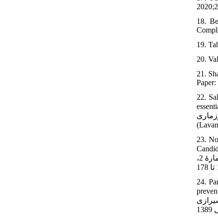
2020;2
18. Be
Comple
19. Tah
20. Val
21. Sh
Paper:
22. Sa
essenti
 رزماری
23. No
Candida Alb
قارچ عصاره‌هاي گياهي اسطوخودوس و مازو بر مخمر كانديدا آلبيكانس با نيستاتين. مجلۀ پزشكي باليني ابن‌سينا. تابستان 1395، دوره 23، شمارۀ 2،
24. Pa
preventing
یشن شیرازی