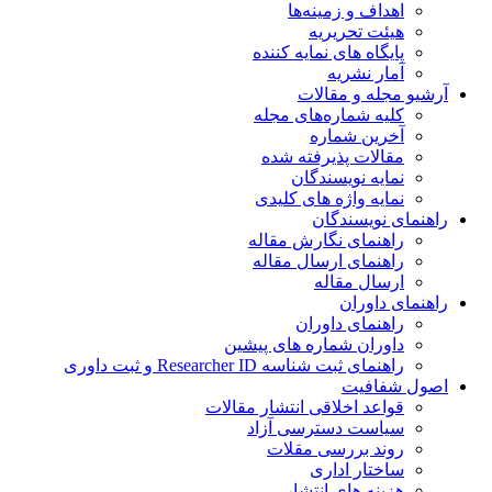
اهداف و زمینه‌ها
هیئت تحریریه
پایگاه های نمایه کننده
آمار نشریه
آرشیو مجله و مقالات
کلیه شماره‌های مجله
آخرین شماره
مقالات پذیرفته شده
نمایه نویسندگان
نمایه واژه های کلیدی
راهنمای نویسندگان
راهنمای نگارش مقاله
راهنمای ارسال مقاله
ارسال مقاله
راهنمای داوران
راهنمای داوران
داوران شماره های پیشین
راهنمای ثبت شناسه Researcher ID و ثبت داوری
اصول شفافیت
قواعد اخلاقی انتشار مقالات
سیاست دسترسی آزاد
روند بررسی مقلات
ساختار اداری
هزینه های انتشار