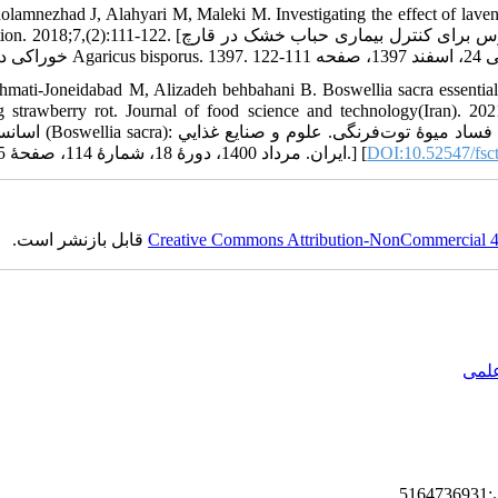
olamnezhad J, Alahyari M, Maleki M. Investigating the effect of laven
22. [غلام‌نژاد ج، اللهیاری م، ملکی م. بررسی تأثیر اسانس گیاه اسطوخودوس برای کنترل بیماری حباب خشک در قارچ
hmati-Joneidabad M, Alizadeh behbahani B. Boswellia sacra essential o
trawberry rot. Journal of food science and technology(Iran). 2021;18(114):25-34. [یزاده بهبهانی بهروز
قدرت آنتی‌اکسیدانی و اثر ضدقارچی آن بر تعدادی از سویه‌های عام
ایران. مرداد 1400، دورۀ 18، شمارۀ 114، صفحۀ 25 تا 34.] [
DOI:10.52547/fsct
قابل بازنشر است.
Creative Commons Attribution-NonCommercial 4.0
علمی