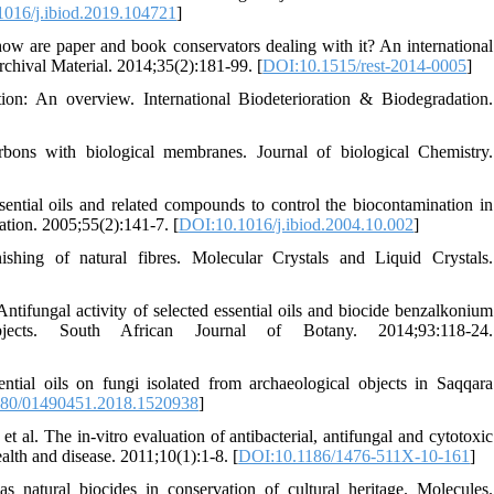
016/j.ibiod.2019.104721
]
ow are paper and book conservators dealing with it? An international
Archival Material. 2014;35(2):181-99. [
DOI:10.1515/rest-2014-0005
]
on: An overview. International Biodeterioration & Biodegradation.
bons with biological membranes. Journal of biological Chemistry.
sential oils and related compounds to control the biocontamination in
dation. 2005;55(2):141-7. [
DOI:10.1016/j.ibiod.2004.10.002
]
ishing of natural fibres. Molecular Crystals and Liquid Crystals.
tifungal activity of selected essential oils and biocide benzalkonium
bjects. South African Journal of Botany. 2014;93:118-24.
al oils on fungi isolated from archaeological objects in Saqqara
80/01490451.2018.1520938
]
l. The in-vitro evaluation of antibacterial, antifungal and cytotoxic
alth and disease. 2011;10(1):1-8. [
DOI:10.1186/1476-511X-10-161
]
s natural biocides in conservation of cultural heritage. Molecules.