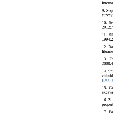
Intern
9. Seq
survey.
10. Se
2012;7
11. Si
1994;2
12. Ra
librari
13. Fo
2008;4
14. St
chlor
[
DOI:1
15. Ge
excava
16. Za
propert
17. Pa