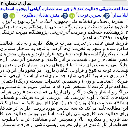
سال ۸، شماره ۲ - ( ۱۴۰۱ )
مطالعه تطبیقی فعالیت ضد قارچی سه عصاره گیاهی آویشن، اسطوخود
۳
*
۲
۱
منیژه هادیان دهکردی
،
نسرین نوحی
،
لیلا بیدار
۱- سازمان اسناد و کتابخانه ملی جمهوری اسلامی ایران، تهران، ایران
۲- پژوهشکده حفاظت و مرمت آثار تاریخی، پژوهشگاه میراث فرهنگی و گردشگری، تهران، ایران
۳- پژوهشکده حفاظت و مرمت آثار تاریخی، پژوهشگاه میراث فرهنگی و گردشگری، تهران، ایران ،
چکیده:
(۳۴۹۹ مشاهده)
قارچ‌ها نقش غالبی در تخریب میراث فرهنگی دارند و به دلیل فعالیت آ
ساکن شوند و منجر به تخریب آن‌ها گردند. با توجه به ساختار سلولزی ک
آسیب میکرواُرگانیسم‌ها ازجمله قارچ‌ها قرار دارند و همواره بخش‌های ب
مُضر استفاده از مواد شیمیایی بر آثار کاغذی و همچنین اثر سمی آن‌ها
جایگزینی مناسب برای مقابله با قارچ‌های مخرب بسیار لازم و ضروری 
هست. با توجه به تنوع و فراوانی گیاهان دارویی در کشورمان ایران،
کُندر روی دو سویۀ قارچی شایع جداسازی‌شده از اسناد تاریخی شامل
فیزیکی (ضخامت و وزن) و شیمیاییِ (تغییرات اسیدیته و رنگ) احتمالیِ 
مطالعه قرار گرفت تا مشخص شود کدام اسانس می‌تواند مناسب‌ترین گز
در آگار و انتشار چاهک در آگار برای ارزیابی فعالیت ضد قارچی هر اس
نمونه‌های کاغذی آلوده بررسی شد. بررسی اثرات فیزیکی و شیمیایی ا
روی کلیۀ نمونه‌های کاغذ تیمارشده 
این مطالعه تأیید می‌کند که سه اسانس مورد بررسی دارای اثر ضد قا
برای فعالیت ضد قارچی، می‌توان گفت اسانس آویشن فعالیت ضد قارچ
حفاظت از آثار کاغذی در برابر تخریب زیستی ناشی از قارچ‌ها به‌شمار م.