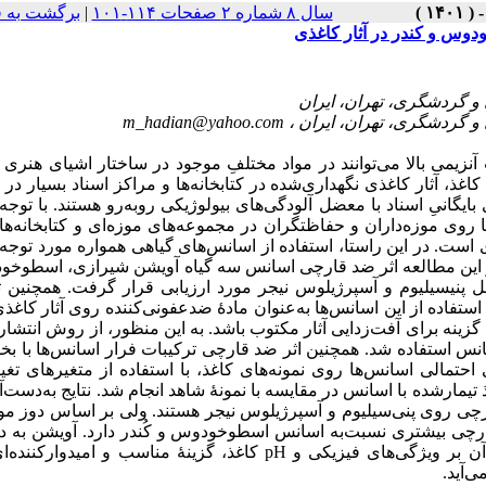
برگشت به 
|
سال ۸ شماره ۲ صفحات ۱۱۴-۱۰۱
وس و کندر در آثار کاغذی
m_hadian@yahoo.com
نزیمی بالا می‌توانند در مواد مختلفِ موجود در ساختار اشیای هنری 
اغذ، آثار کاغذی نگهداری‌شده در کتابخانه‌ها و مراکز اسناد بسیار د
ایگانیِ اسناد با معضل آلودگی‌های بیولوژیکی روبه‌رو هستند. با توجه ب
 روی موزه‌داران و حفاظتگران در مجموعه‌های موزه‌ای و کتابخانه‌ها،
است. در این راستا، استفاده از اسانس‌های گیاهی همواره مورد توجه 
 در این مطالعه اثر ضد قارچی اسانس سه گیاه آویشن شیرازی، اسطوخ
 پنیسیلیوم و آسپرژیلوس نیجر مورد ارزیابی قرار گرفت. همچنین ت
استفاده از این اسانس‌ها به‌عنوان مادۀ ضدعفونی‌کننده روی آثار کاغذ
ینه برای آفت‌زدایی آثار مکتوب باشد. به این منظور، از روش انتشا
انس استفاده شد. همچنین اثر ضد قارچی ترکیبات فرار اسانس‌ها با بخ
حتمالی اسانس‌ها روی نمونه‌های کاغذ، با استفاده از متغیرهای تغی
ضخام (ΔI)، وزن (Δm) و pH (ΔpH) با اسانس در مقایسه با نمونۀ شاهد انجام شد. نتایج به‌دست‌آمده در
رچی روی پنی‌سیلیوم و آسپرژیلوس نیجر هستند. ولی بر اساس دوز مور
ی بیشتری نسبت‌به اسانس اسطوخودوس و کُندر دارد. آویشن به دلی
ضد قارچی و میکروبی بالا و همچنین عدم مشاهدۀ اثرات نامطلوب آن بر pH کاغذ، گزینۀ مناسب‌ و امیدوار‌کننده‌ای برای
ی‌آید