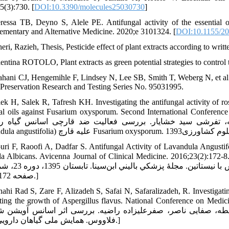
5(3):730. [
DOI:10.3390/molecules25030730
]
ressa TB, Deyno S, Alele PE. Antifungal activity of the essential 
mentary and Alternative Medicine. 2020;e 3101324. [
DOI:10.1155/2
eri, Razieh, Thesis, Pesticide effect of plant extracts according to wri
entina ROTOLO, Plant extracts as green potential strategies to control 
ahani CJ, Hengemihle F, Lindsey N, Lee SB, Smith T, Weberg N, et al.
 Preservation Research and Testing Series No. 95031995.
lek H, Salek R, Tafresh KH. Investigating the antifungal activity of r
al oils against Fusarium oxysporum. Second International Conference on App
هادی، سالک نقدی روح‌اله، تفرشی سید خشایار. بررسی فعالیت ضد قارچی اسانس گیاه (Rosm
uri F, Raoofi A, Dadfar S. Antifungal Activity of Lavandula Angustif
icans. Avicenna Journal of Clinical Medicine. 2016;23(2):172-8. [ فهيمه، رئوفي امير، دادفر سونيا. مقايسۀ آزمايشگاهي اثر ضد
صفحه 172 تا 178.]
nahi Rad S, Zare F, Alizadeh S, Safai N, Safaralizadeh, R. Investigating
 the growth of Aspergillus flavus. National Conference on Medicinal Plants. 2010. [ریبرز، علیزاده سعیده
سالطه، صفایی ناصر، صفرعلیزاده راضیه. بررسی اثر اسانس آو (Zataria multiflora Boiss) گیری از رشد قارچ آسپرژیلوس
فلاووس. همایش ملی گیاهان دارویی 1389.]