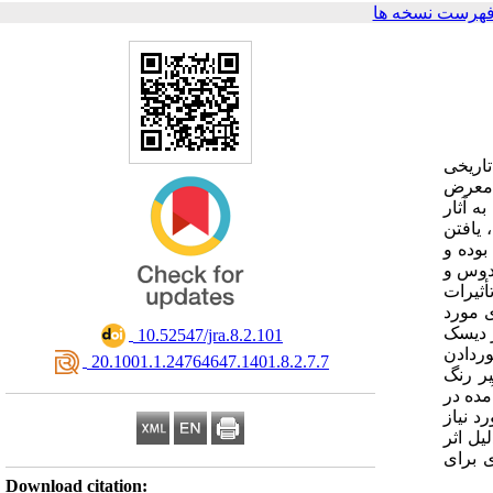
فهرست نسخه ها
تاریخی
ر معرض
ه آثار
 یافتن
بوده و
ودوس و
أثیرات
ی مورد
ر دیسک
‎ 10.52547/jra.8.2.101
وردادن
‎ 20.1001.1.24764647.1401.8.2.7.7
یر رنگ
(ΔEab)، ت
د نیاز
ل اثر
 ویژگی‌های فیزیکی و
Download citation: