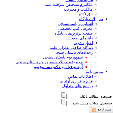
ﻣﮑﺎﻧﯿﺰم ﺗﺸﺨﯿﺺ ﺳﺮﻗﺖ ﻋﻠﻤﯽ
مالکیت و مدیریت
حق تکثیر
تسهیلات پایگاه
آشنایی با باستانسنجی
معرفی کتب تخصصی
صفحه برترین‌های پایگاه
راهنمای صفحات
اخبار نشریه
دیدگاه صاحب نظران علمی
رخدادهای باستان سنجی
سمپوزیوم باستان سنجی
مجموعه مقالات سمپوزیوم باستان سنجی
آرشیو فیلم و عکس سمپوزیوم
تماس با ما
اطلاعات تماس
فرم برقراری ارتباط
پرسش‌های متداول