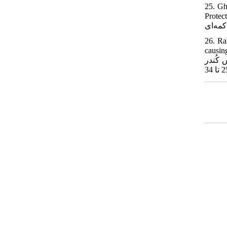
25. Gh
Protection. 2018;7,(2):111-1
26. Ra
causing s
اسانس کُندر (Boswellia sacra): ل فساد میوۀ توت‌فرنگی. علوم و صنايع غذايي