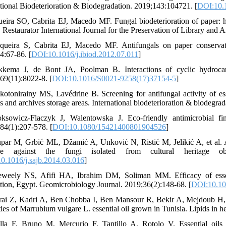
ational Biodeterioration & Biodegradation. 2019;143:104721. [
DOI:10.1
ueira SO, Cabrita EJ, Macedo MF. Fungal biodeterioration of paper: h
 Restaurator International Journal for the Preservation of Library and 
queira S, Cabrita EJ, Macedo MF. Antifungals on paper conservati
4:67-86. [
DOI:10.1016/j.ibiod.2012.07.011
]
kkema J, de Bont JA, Poolman B. Interactions of cyclic hydrocar
69(11):8022-8. [
DOI:10.1016/S0021-9258(17)37154-5
]
kotonirainy MS, Lavédrine B. Screening for antifungal activity of es
es and archives storage areas. International biodeterioration & biodegra
ksowicz-Flaczyk J, Walentowska J. Eco-friendly antimicrobial fin
84(1):207-578. [
DOI:10.1080/15421400801904526
]
upar M, Grbić ML, Džamić A, Unković N, Ristić M, Jelikić A, et al. An
ide against the fungi isolated from cultural heritage o
0.1016/j.sajb.2014.03.016
]
weely NS, Afifi HA, Ibrahim DM, Soliman MM. Efficacy of essenti
tion, Egypt. Geomicrobiology Journal. 2019;36(2):148-68. [
DOI:10.10
rai Z, Kadri A, Ben Chobba I, Ben Mansour R, Bekir A, Mejdoub H, et a
ies of Marrubium vulgare L. essential oil grown in Tunisia. Lipids in he
lla F, Bruno M, Mercurio F, Tantillo A, Rotolo V. Essential oils a