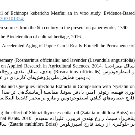
oil of Echinops kebericho Mesfin: an in vitro study. Evidence-Based
020/3101324
]
tten sources from the 6th century to the present on paper works, 1390.
the Biodeteration of cultural heritage, 2016
 Accelerated Aging of Paper: Can it Really Foretell the Permanence of
osemary (Rosmarinus officinalis) and lavender (Lavandula angustifolia)
lied Research in Agricultural Sciences. 2014. [سالک معراجی
arinus officinalis) و اسطوخودوس
(Lavandula angustifolia) علیه قارچ Fusarium oxysporum. دومین همایش ملی پژوهش‌های کاربردی در علوم کشاورزی1393.]
olia and Quergues Infectoria Extracts in Comparison with Nystatin on
نوري
 the effect of Shirazi thyme essential oil (Zataria multiflora Boiss) on
پناهی‌راد سیما، زارع نهندی ف
بر جلو