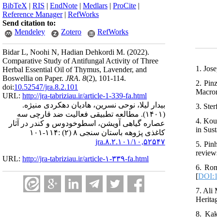
BibTeX
|
RIS
|
EndNote
|
Medlars
|
ProCite
|
Reference Manager
|
RefWorks
Send citation to:
Mendeley
Zotero
RefWorks
Bidar L, Noohi N, Hadian Dehkordi M.
(2022).
Comparative Study of Antifungal Activity of Three
1. Jos
Herbal Essential Oil of Thymus, Lavender, and
Boswellia on Paper.
JRA
.
8
(2)
, 101-114.
2. Pin
doi:
10.52547/jra.8.2.101
Macrom
URL:
http://jra-tabriziau.ir/article-1-339-fa.html
بیدار لیلا، نوحی نسرین، هادیان دهکردی منیژه.
3. Ster
مطالعه تطبیقی فعالیت ضد قارچی سه
(۱۴۰۱).
4. Kou
عصاره گیاهی آویشن، اسطوخودوس و کندر در آثار
in Sus
کاغذی پژوهه باستان سنجی ۸ (۲) :۱۱۴-۱۰۱
۱۰,۵۲۵۴۷/jra.۸.۲.۱۰۱
5. Pin
review
URL:
http://jra-tabriziau.ir/article-۱-۳۳۹-fa.html
6. Rom
[
DOI:1
7. Ali
Herita
8. Kak