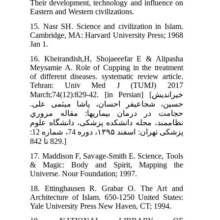
The
Eas
15.
Cam
Jan 
16.
Mey
of 
Te
Marc
لی
ري
لوم
پزشکی تهران: اسفند ۱۳۹۵، دوره 74، شماره 12:
17.
& 
Uni
18.
Arc
Yal