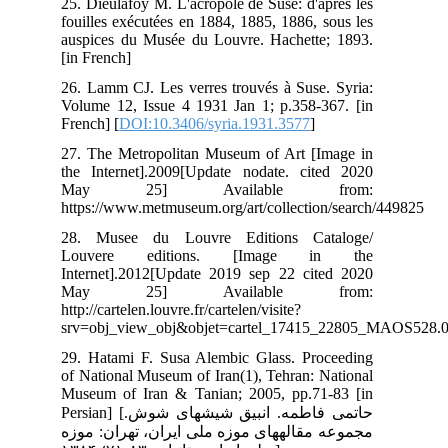
25.
fou
aus
[in
26.
Vol
Fre
27.
the
M
htt
28.
Lo
Int
M
http
srv
29.
of 
Mus
Persian] [ای شوش
وزه