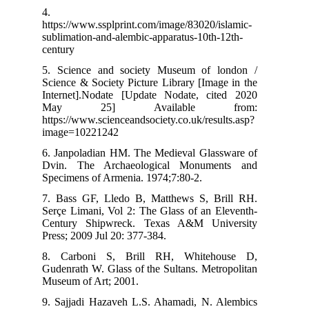
4.
htt
sub
cen
5. 
Sci
Int
M
htt
ima
6. 
Dvi
Spe
7. 
Ser
Cen
Pre
8.
Gud
Mus
9. 