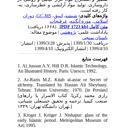
ه­
139 | انتشار
1. 
An 
2. 
alc
Teh
[رازی محمد زکریا. کتاب الاسرار یا رازهای
انی
3. 
ear
Art