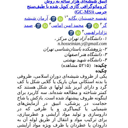
وفی
 کف
 که
رای
شاخ
ای
در
ازی
 به
یشی