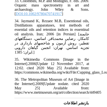
33.
Or
ar
[
DO
34.
Dis
ess
oil 
های
 در
ویی
35
Int
12:
htt
36.
the
M
htt