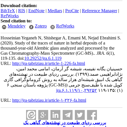
Download ci
BibTeX
|
RI
RefWorks
Send citatio
Mendele
Hosseinian Y
(2020).
Study 
thousand-yea
Gas Chromat
119-135. doi:
URL:
http://
امین
شته‌های
رافی گازی
کوپل شده با طیف‌سنج جرمی ((GC-MS) پژوهه باستان سنجی ۶
URL:
http://