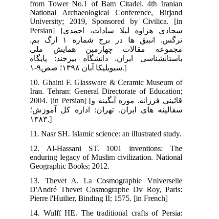
fro
Nat
Uni
Persian] [حمدی
ماره ۱ ارگ بم
لی
گاه
10.
Ira
2004. [in
زش؛
11. 
12.
end
Geo
13.
D'A
Pier
14.