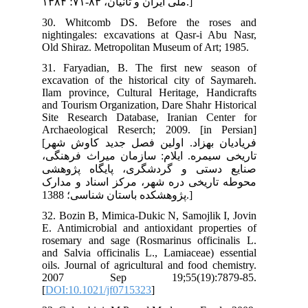
30
nig
Old
31.
exc
Ila
and
Sit
Arc
[فریادیان بهزاد. اولین فصل جدید کاوش شهر
نگی
شی
ارک
32.
E. 
ros
and
oil
20
[
DO