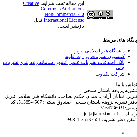
C
ندی نشریات
لامی تبریز
دفتر نشریه پژوهه­ باستان­ سنجی صندوق پستی: 4567-51385، کد