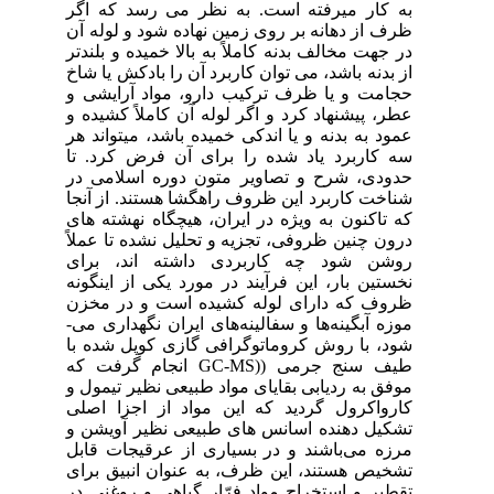
اگر
 آن
دتر
شاخ
ی و
ه و
 هر
 تا
 در
آنجا
های
لاً
ای
ونه
خزن
ی­
 با
که
ل و
صلی
ن و
ابل
رای
 در