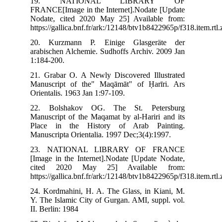
1
FRA
Nod
htt
20
ara
1:1
21.
Man
Ori
22
Man
Pla
Man
23
[Im
ci
htt
24.
Y. 
II. 