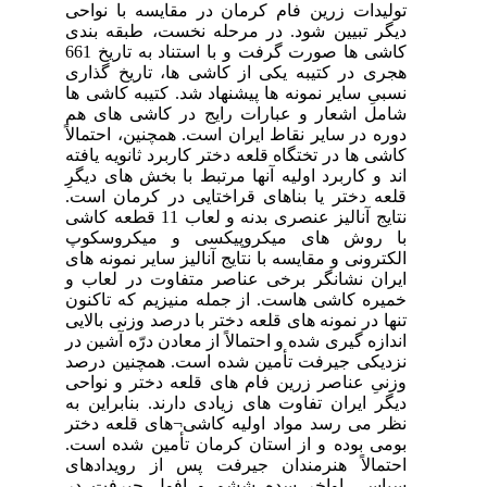
احی
ندی
کاشی ها صورت گرفت و با استناد به تاریخ 661
اری
 ها
 هم
لاً
فته
گرِ
است
11 قطعه کاشی
وپ
های
ب و
نون
ایی
 در
رصد
احی
 به
ختر
است
های
در