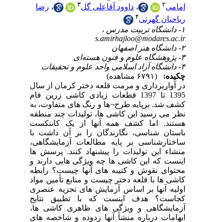
ا
سال
1395
 به
طقه
کست
 با
اهی
 ها
د و
بطه
واد
صری
یج
 ها
های