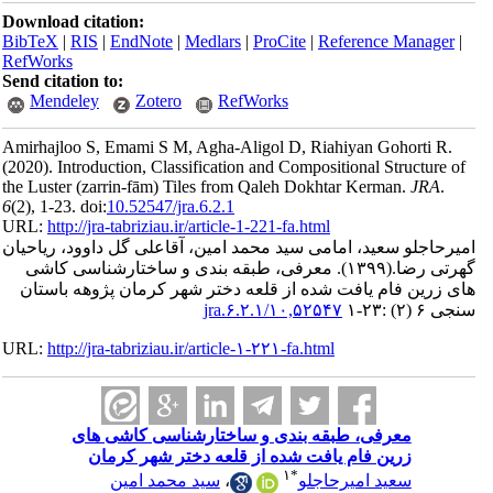
Download ci
BibTeX
|
RI
RefWorks
Send citatio
Mendele
Amirhajloo S
(2020).
Intro
the Luster (
6
(2)
, 1-23. do
URL:
http://
ود، ریاحیان
سی کاشی
هه باستان
URL:
http://
ای