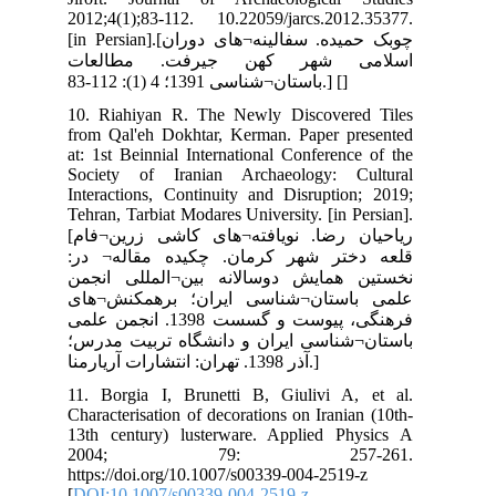
201
[in Persian]
ات
10.
fro
at:
Soc
Int
Teh
[ریاحیان رضا. نویافته¬های کاشی زرین¬فام
در
جمن
ای
نجمن علمی
رس؛
11.
Cha
13t
2
htt
[
DO