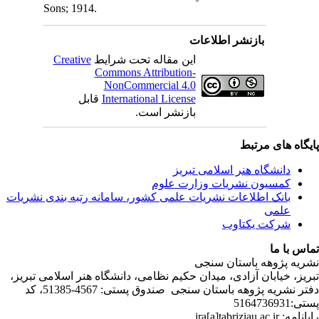
Son
C
ندی نشریات
لامی تبریز
دفتر نشریه پژوهه­ باستان­ سنجی صندوق پستی: 4567-51385، کد