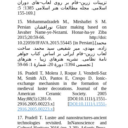
ران
اسلامی. مجله مطالعات هنر اسلامی 1385؛ 5:
15
Persian ورافشان
Jav
20
10.
خت
اهر
های
16.
M, 
exc
med
Am
May
29
291
17.
tec
Cul