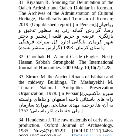
31.
Qal
The
Her
2019
 و
ختر
نگی
32.
Has
Jou
33.
the
Teh
Organ
سته
مان
34.
pro
198