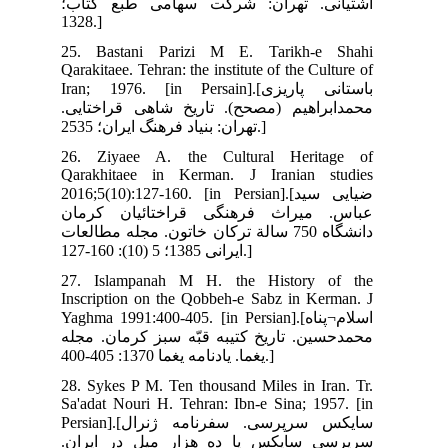
ب؛
25.
Qara
Iran
ایی
26.
Qar
2016
ان
لعات
27.
Ins
Yagh
جله
28.
Sa'
Persian].[ژنرال
ان