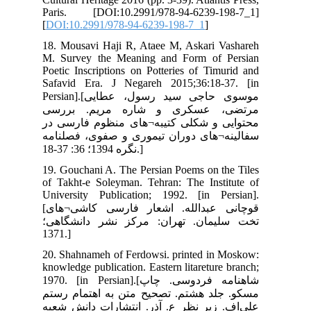
Par
[
DO
18.
M. 
Poe
Saf
Persian].[طایی
سی
 در
امه
19.
of 
Uni
[قوچانی عبدالله. اشعار فارسی کاشی¬های
ی؛
20.
kno
1970. 
ستم
عبه