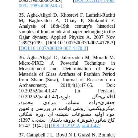
009
009
35.
M, 
Ana
sam
Qaj
1;8
[
DO
36.
Mi
Me
Mat
fro
Ar
10
10.292
ود
یین
انی
کاخ شائور (شوش)، پژوهه باستان¬سنجی، 1397؛
37.