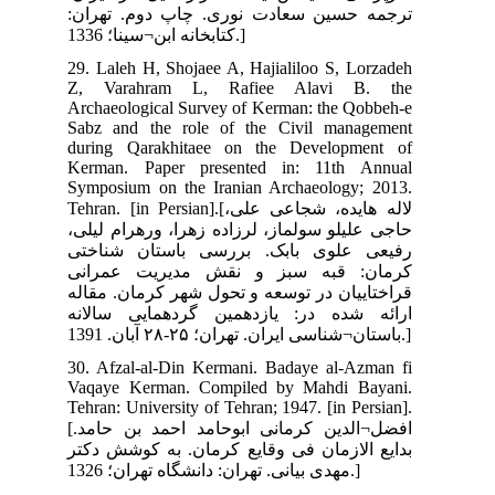
ران
29.
Z,
Arc
Sab
dur
Ker
Sym
Tehran.
یلی
تی
نی
اله
انه
30.
Vaq
Teh
[افضل¬الدین کرمانی ابوحامد احمد بن حامد.
کتر