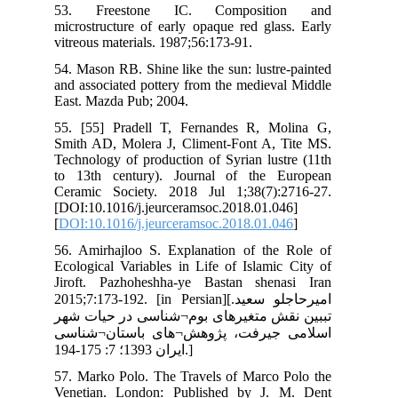
53
mic
vit
54.
and
Eas
55.
Smi
Tec
to 
Cer
[DO
[
DO
56.
Eco
Jir
2015;
شهر
سی
57.
Ven