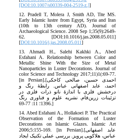
[DO
12.
Ear
(1
Arc
62
[
DO
13
Esf
Me
Nan
col
[in Persia
 و
 در
رنگ
14.
Obs
Dec
2006
جاد