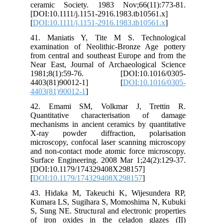
cer
[DO
[
DO
41.
exa
fro
Nea
19
44
440
42
Qua
mec
X-r
mic
and
Sur
[DO
[
DO
43.
Kum
S, 
of 