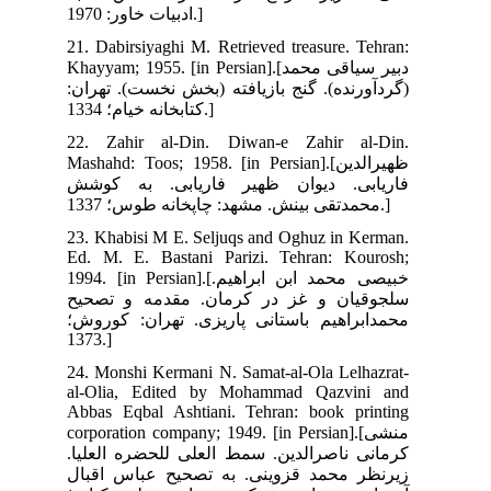
21.
Khayy
(ان
22.
Mash
شش
23.
Ed.
1994. [i
یح
وش؛
24.
al-
Abb
corp
لیا
بال