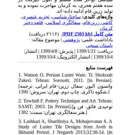
 به
،
ی
ر
نتشار
1. 
Zak
[واتسون الیور. سفال زرین¬فام ایرانی. ترجمه
2. 
SAMT;
3. 
Stu
Ilk