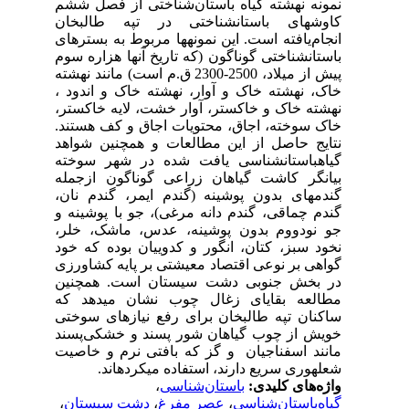
ششم
خان
های
سوم
د نهشته
دود
ستر
تند
اهد
خته
مله
نان
ه و
خلر
خود
رزی
ین
 که
ختی
سند
صیت
،
ن