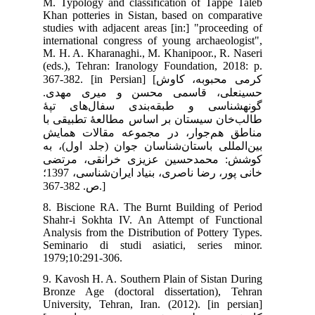
M. 
Kha
stu
int
M. 
(ed
367-38
دی
پۀ
 با
یش
 به
ضی
خانی پور، رضا ناصری، بنیاد ایران‌شناسی، 1397؛
8. 
Sha
Ana
Sem
197
9. 
Bro
Uni