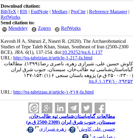
Download ci
BibTeX
|
RI
RefWorks
Send citatio
Mendele
Kavosh H A, 
Studies of T
BCE).
JRA
.
URL:
http://
مطالعات
 ایران
URL:
http://