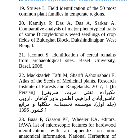
19.
com
20.
Com
of 
fie
Ben
21.
fro
Bas
22.
Atl
Ins
Persian] [ی
ویی
(تع
23.
IAW
ide
ana