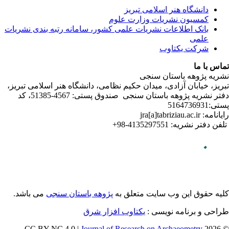
ندی نشریات
لامی تبریز
دفتر نشریه پژوهه­ باستان­ سنجی صندوق پستی: 4567-51385، کد
می باشد