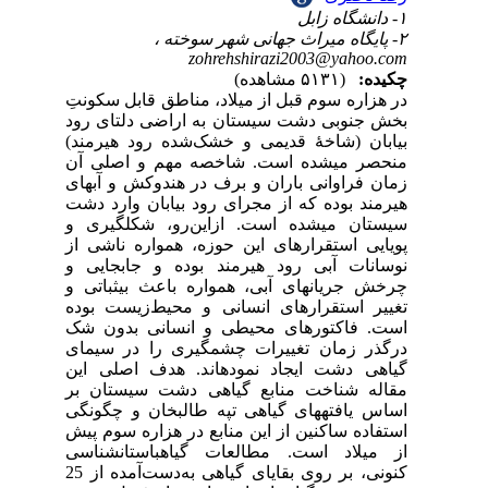
نتِ
رود
مند
 آن
های
دشت
ی و
 از
ی و
ی و
وده
 شک
مای
این
 بر
نگی
پیش
اسی
کنونی، بر روی بقایای گیاهی به‌دست‌آمده از 25