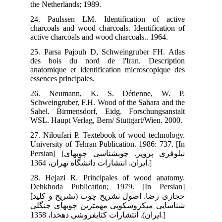
the
24.
cha
act
25.
des
ana
esse
26
Sch
Sah
WSL
27.
Uni
Persian] [ب‏های
28.
Deh
[حجازی رضا. اصول تشریح چوب (تشریح و کلید
گلی