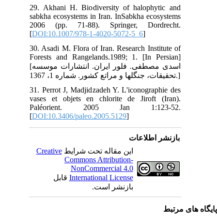
29.
sab
200
[
DO
30.
For
[اسدی مصطفی. فلور ایران. انتشارات موسسه
31.
vas
Pa
[
DO
C