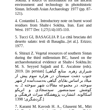
Sok
env
Sis
121
4. 
res
Wes
5. 
dese
197
6. 
dur
arc
M. 
2019. [i
از
شهر
سوخته. در مجموعه مقالات شهر سوخته 2. به
کو
ی و
7. 