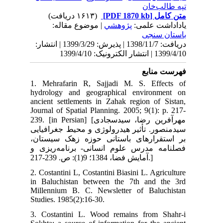
139 | انتشار
1. 
hyd
anc
Jou
239. [in
ایی
تان
ی و
2. 
in 
Mil
Stu
3. 