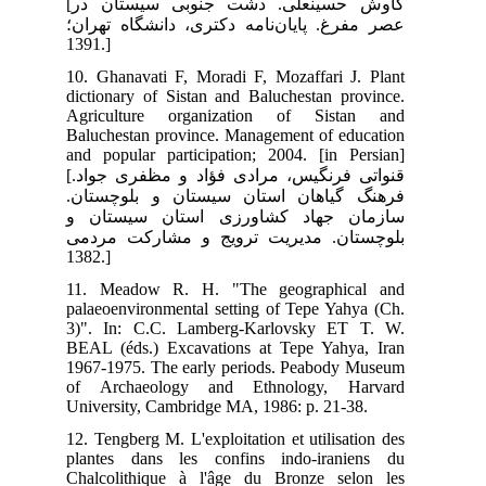
[کاوش حسین‏علی. دشت جنوبی سیستان در
ان؛
10.
dic
Agr
Bal
and
[قنواتی فرنگیس، مرادی فؤاد و مظفری جواد.
ان
 و
می
11.
pal
3)"
BEA
196
of
Uni
12.
pla
Cha