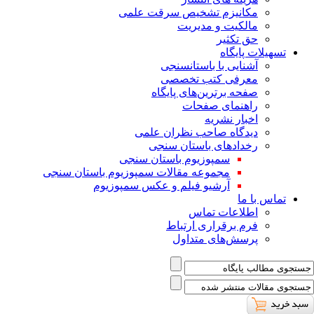
ﻣﮑﺎﻧﯿﺰم ﺗﺸﺨﯿﺺ ﺳﺮﻗﺖ ﻋﻠﻤﯽ
مالکیت و مدیریت
حق تکثیر
تسهیلات پایگاه
آشنایی با باستانسنجی
معرفی کتب تخصصی
صفحه برترین‌های پایگاه
راهنمای صفحات
اخبار نشریه
دیدگاه صاحب نظران علمی
رخدادهای باستان سنجی
سمپوزیوم باستان سنجی
مجموعه مقالات سمپوزیوم باستان سنجی
آرشیو فیلم و عکس سمپوزیوم
تماس با ما
اطلاعات تماس
فرم برقراری ارتباط
پرسش‌های متداول