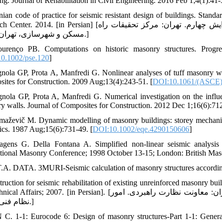
ing. Journal of Rehabilitation in Civil Engineering. 2016 Feb 1;4(1):41-
anian code of practice for seismic resistant design of buildings. St
n Persian] [آیین‏نامه طراحی ساختمان‏ها در برابر زلزله، استاندارد 2800 ایران. ویرایش چهارم. تهران: مرکز تحقیقات راه
مسکن و شهرسازی، تهران؛ 1393.]
urenço PB. Computations on historic masonry structures. Progres
0.1002/pse.120
]
gnola GP, Prota A, Manfredi G. Nonlinear analyses of tuff masonry wa
ites for Construction. 2009 Aug;13(4):243-51. [
DOI:10.1061/(ASCE
gnola GP, Prota A, Manfredi G. Numerical investigation on the influ
y walls. Journal of Composites for Construction. 2012 Dec 1;16(6):712
maževič M. Dynamic modelling of masonry buildings: storey mechanism
cs. 1987 Aug;15(6):731-49. [
DOI:10.1002/eqe.4290150606
]
gens G. Della Fontana A. Simplified non-linear seismic analysis 
ational Masonry Conference; 1998 October 13-15; London: British Mas
T.A. DATA. 3MURI-Seismic calculation of masonry structures accordin
struction for seismic rehabilitation of existing unreinforced masonry bu
2007. [in Persian]. [دستورالعمل بهسازی لرزه‏ای ساختمان‏های بنایی غیرمسلح موجود. تهران: معاونت نظارت راهبردی. امور
نظام فنی؛ 1386.]
 C. 1-1: Eurocode 6: Design of masonry structures-Part 1-1: General