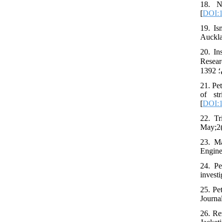
18. N
[
DOI:1
19. Is
Auckla
20. In
Research Center; 2014.
21. Pe
of st
[
DOI:1
22. Tr
May;2(
23. Ma
Engine
24. Pe
invest
25. Pe
Journa
26. Re