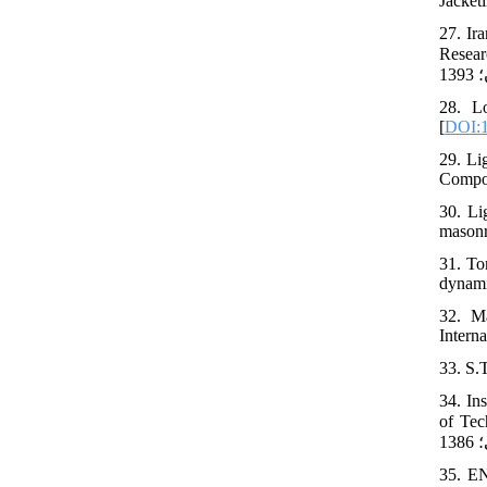
Jacket
27. Ir
Research Center. 2014. [i
28. Lo
[
DOI:1
29. Li
Compos
30. Li
masonr
31. To
dynami
32. Ma
Intern
33. S.
34. In
of Technical Affairs; 
35. EN