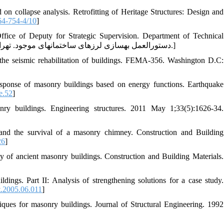
on collapse analysis. Retrofitting of Heritage Structures: Design and
64-754-4/10
]
 Office of Deputy for Strategic Supervision. Department of Technical
Affairs; 2014. [in Persian][دستورالعمل بهسازی لرزه‏ای ساختمان‏های موجود. تهران: معاونت نظارت راهبردی. امور نظام فنی؛ 1392.]
the seismic rehabilitation of buildings. FEMA-356. Washington D.C:
esponse of masonry buildings based on energy functions. Earthquake
e.52
]
nry buildings. Engineering structures. 2011 May 1;33(5):1626-34.
and the survival of a masonry chimney. Construction and Building
26
]
y of ancient masonry buildings. Construction and Building Materials.
ngs. Part II: Analysis of strengthening solutions for a case study.
t.2005.06.011
]
iques for masonry buildings. Journal of Structural Engineering. 1992