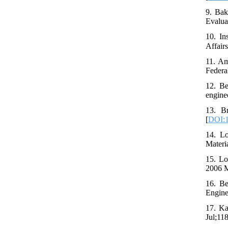
9. Bak
Evalua
10. In
11. Am
Federa
12. Be
engine
13. Br
[
DOI:1
14. Lo
Materi
15. Lo
2006 M
16. Be
Engine
17. Ka
Jul;11