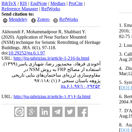
BibTeX
|
RIS
|
EndNote
|
Medlars
|
ProCite
|
Reference Manager
|
RefWorks
Send citation to:
Mendeley
Zotero
RefWorks
1. Ema
2016; 1: 75-82.
Akhoundi F, Mohammadpour R, Shahbazi Y.
(2020).
Application of Near Surface Mounted
(NSM) technique for Seismic Retrofitting of Heritage
2. Lou
Buildings.
JRA
.
6
(1)
, 97-118.
doi:
10.29252/jra.6.1.97
3. Cal
URL:
http://jra-tabriziau.ir/article-1-216-fa.html
Aug 20
(۱۳۹۹).
آخوندی فرهاد، محمدپور رضا، شهبازی یاسر.
4. Zhu
استفاده از مصالح FRP به روش NSM در
Mar;12
مقاو‌م‌سازی لرزه‌ای ساختمان‌های بنایی تاریخی
پژوهه باستان سنجی ۶ (۱) :۱۱۸-۹۷
5. Syr
۱۰,۲۹۲۵۲/jra.۶.۱.۹۷
[
DOI:1
6. Ber
URL:
http://jra-tabriziau.ir/article-۱-۲۱۶-fa.html
2004 A
7. D'A
Aug;19
8. Aug
[
DOI:1