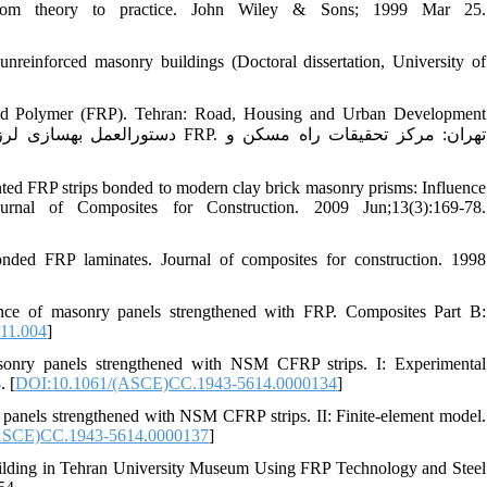
 from theory to practice. John Wiley & Sons; 1999 Mar 25.
 unreinforced masonry buildings (Doctoral dissertation, University of
nforced Polymer (FRP). Tehran: Road, Housing and Urban Development
ted FRP strips bonded to modern clay brick masonry prisms: Influence
ournal of Composites for Construction. 2009 Jun;13(3):169-78.
onded FRP laminates. Journal of composites for construction. 1998
nce of masonry panels strengthened with FRP. Composites Part B:
.11.004
]
sonry panels strengthened with NSM CFRP strips. I: Experimental
. [
DOI:10.1061/(ASCE)CC.1943-5614.0000134
]
 panels strengthened with NSM CFRP strips. II: Finite-element model.
ASCE)CC.1943-5614.0000137
]
Building in Tehran University Museum Using FRP Technology and Steel