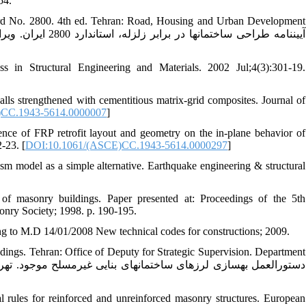
54.
andard No. 2800. 4th ed. Tehran: Road, Housing and Urban Development
s in Structural Engineering and Materials. 2002 Jul;4(3):301-19.
lls strengthened with cementitious matrix-grid composites. Journal of
)CC.1943-5614.0000007
]
ence of FRP retrofit layout and geometry on the in-plane behavior of
-23. [
DOI:10.1061/(ASCE)CC.1943-5614.0000297
]
 model as a simple alternative. Earthquake engineering & structural
of masonry buildings. Paper presented at: Proceedings of the 5th
onry Society; 1998. p. 190-195.
g to M.D 14/01/2008 New technical codes for constructions; 2009.
ildings. Tehran: Office of Deputy for Strategic Supervision. Department
 rules for reinforced and unreinforced masonry structures. European