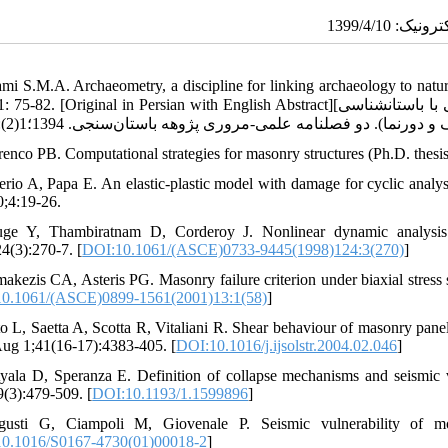
mi S.M.A. Archaeometry, a discipline for linking archaeology to natu
 [Original in Persian with English Abstract][امامی سید محمدامین. باستان‏سنجی پلی میان علوم طبیعی و مهندسی با باستان‏شناسی
renco PB. Computational strategies for masonry structures (Ph.D. thesis
lerio A, Papa E. An elastic-plastic model with damage for cyclic ana
;4:19-26.
ge Y, Thambiratnam D, Corderoy J. Nonlinear dynamic analysis o
4(3):270-7. [
DOI:10.1061/(ASCE)0733-9445(1998)124:3(270)
]
makezis CA, Asteris PG. Masonry failure criterion under biaxial stress 
0.1061/(ASCE)0899-1561(2001)13:1(58)
]
to L, Saetta A, Scotta R, Vitaliani R. Shear behaviour of masonry panel:
ug 1;41(16-17):4383-405. [
DOI:10.1016/j.ijsolstr.2004.02.046
]
yala D, Speranza E. Definition of collapse mechanisms and seismic v
(3):479-509. [
DOI:10.1193/1.1599896
]
usti G, Ciampoli M, Giovenale P. Seismic vulnerability of mon
0.1016/S0167-4730(01)00018-2
]