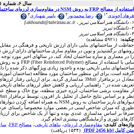
سال ۶، شماره ۱ - ( ۱۳۹۹ )
استفاده از مصالح FRP به روش NSM در مقاو‌م‌سازی لرزه‌ای ساختمان‌های بنایی تاریخی
۳
۲
۱
*
یاسر شهبازی
،
رضا محمدپور
،
فرهاد آخوندی
f.akhoundi@tabriziau.ac.ir
۱- دانشگاه هنر اسلامی تبریز ،
۲- دانشگاه تبریز
۳- دانشگاه هنر اسلامی تبریز
چکیده:
(۵۹۲۱ مشاهده)
حفاظت از ساختمان­های بنایی دارای ارزش تاریخی و فرهنگی در مقابل ب
روش­های برگشت­پذیر و نوین در مقاوم ­سازی ساختمان­های دارای ارزش
را در معماری و سازه ساختمان ایجاد کند، در سال­های اخیر مورد توج
ساختمان­های بنایی تاریخی بوده و تاحدود زیادی ویژگی­های ذکر شده را د
گرفته است. برای این منظور ساختمان مورد مطالعه (ساختمان آموزشی
مدلسازی گردید. برای ارزیابی رفتار لرزه­ای ساختمان
تعریف شده در " راهنمایی ارزیابی و کاهش خطر لرزه­ای بناهای تاری
از مقاومت برشی ساختمان، لرزه ­خیزی منطقه، نوع خاک و سطح عم
به همراه اضافه کردن دیوارهای بنایی مسل
صرفاً بر اساس مدلسازی عددی بوده و تنها از یک شاخص برای ارزیابی 
کارهای تئوری و آزمایشگاهی بیشتری انجام گیرد.
ساخ
،
مصالح FRP
،
بناهای تاریخی
،
مقاوم‌سازی لرزه‌ای
واژه‌های کلیدی:
(۱۵۳۴ دریافت)
[PDF 2456 kb]
متن کامل