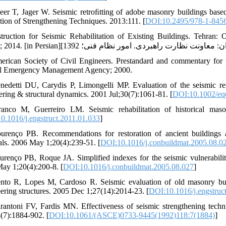
eer T, Jager W. Seismic retroﬁtting of adobe masonry buildings based 
tion of Strengthening Techniques. 2013:111. [
DOI:10.2495/978-1-845
struction for Seismic Rehabilitation of Existing Buildings. Tehran:
erican Society of Civil Engineers. Prestandard and commentary for 
l Emergency Management Agency; 2000.
nedetti DU, Carydis P, Limongelli MP. Evaluation of the seismic r
ering & structural dynamics. 2001 Jul;30(7):1061-81. [
DOI:10.1002/eq
anco M, Guerreiro LM. Seismic rehabilitation of historical maso
0.1016/j.engstruct.2011.01.033
]
urenço PB. Recommendations for restoration of ancient buildings 
als. 2006 May 1;20(4):239-51. [
DOI:10.1016/j.conbuildmat.2005.08.0
urenço PB, Roque JA. Simplified indexes for the seismic vulnerabilit
ay 1;20(4):200-8. [
DOI:10.1016/j.conbuildmat.2005.08.027
]
nto R, Lopes M, Cardoso R. Seismic evaluation of old masonry buildi
ering structures. 2005 Dec 1;27(14):2014-23. [
DOI:10.1016/j.engstruc
rantoni FV, Fardis MN. Effectiveness of seismic strengthening techn
8(7):1884-902. [
DOI:10.1061/(ASCE)0733-9445(1992)118:7(1884)
]