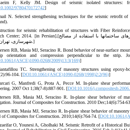
aeim F, Kelly JM. Design of seismic isolated structures:
0.1002/9780470172742
]
mail N. Selected strengthening techniques for the seismic retrofit of
nd).
struction for seismic rehabilitation of structures with Fiber Rei
 [in Persian].[دستورالعمل بهسازی لرزه‏ای ساختمان‏ها با استفاده از مصالح FRP. تهران: مرکز تحقیقات راه مسکن و
شهرسازی، تهران؛ 1392.]
tersen RB, Masia MJ, Seracino R. Bond behavior of near-surface moun
rip orientation and compression perpendicular to the strip. J
0.1061/(ASCE)1090-0268(2009)13:3(169)
]
iantafillou TC. Strengthening of masonry structures using epoxy-b
2):96-104. [
DOI:10.1061/(ASCE)1090-0268(1998)2:2(96)
]
rcari G, Manfredi G, Prota A, Pecce M. In-plane shear performa
ering. 2007 Oct 1;38(7-8):887-901. [
DOI:10.1016/j.compositesb.2006
tersen RB, Masia MJ, Seracino R. In-plane shear behavior of ma
igation. Journal of Composites for Construction. 2010 Dec;14(6):754-63
tersen RB, Masia MJ, Seracino R. In-plane shear behavior of masonry
l of Composites for Construction. 2010;14(6):764-74. [
DOI:10.1061/(
zaeifar O, Younesi A, Gholhaki M. Seismic Retrofit of a Historical 