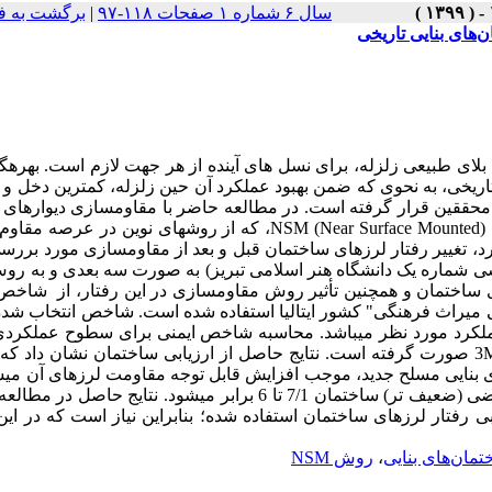
برگشت به ف
|
سال ۶ شماره ۱ صفحات ۱۱۸-۹۷
لای طبیعی زلزله، برای نسل­ های آینده از هر جهت لازم است. بهره­گ
 تاریخی، به نحوی که ضمن بهبود عملکرد آن حین زلزله، کمترین دخل 
ه محققین قرار گرفته است. در مطالعه حاضر با مقاوم­سازی دیوارهای
بنایی FRP (Fiber Reinforced Polymer) و به روش NSM (Near Surface Mounted)، که از روش­های نوین در عرصه مقاوم­ سازی
ارد، تغییر رفتار لرزه­ای ساختمان قبل و بعد از مقاوم­سازی مورد بررس
 شماره یک دانشگاه هنر اسلامی تبریز) به صورت سه ­بعدی و به رو
معادل در نرم­Muri  و همچنین تأثیر روش مقاوم­سازی در این رفتار، از شاخص ایمنی
خی میراث فرهنگی" کشور ایتالیا استفاده شده است. شاخص انتخاب شده
لکرد مورد نظر می­باشد. محاسبه شاخص ایمنی برای سطوح عملکردی
نظر و بر اساس نتایج حاصل از تحلیل بار افزون، توسطMuri صورت گرفته است. نتایج حاصل از ارزیابی ساختمان نشان داد که تقویت
دیوارهای باربر ساختما NSM ح جدید، موجب افزایش قابل توجه مقاومت لرزه­ای آن می­شود. به
طوری که میزان شاخص ایمنی در بعضی موارد مخصوصاٌ راستای عرضی (ضعیف تر) ساختمان 7/1 تا 6 برابر می­شود. نتایج
رفتار لرزه­ای ساختمان استفاده شده؛ بنابراین نیاز است که در این
روش NSM
،
تمان‌های بنایی