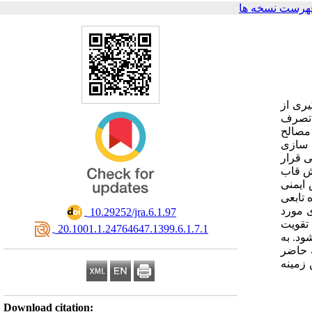
هرست نسخه ها
یری از
و تصرف
 مصالح
 با استفاده از مصالح
ی قرار
ش قاب
افزار 3
 تابعی
 مورد
‎ 10.29252/jra.6.1.97
 نرم­افزار 3
‎ 20.1001.1.24764647.1399.6.1.7.1
ن به روش
 حاصل در مطالعه حاضر
 زمینه
Download citation: