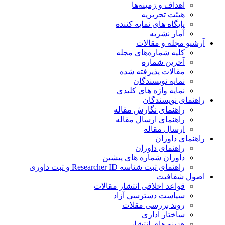
اهداف و زمینه‌ها
هیئت تحریریه
پایگاه های نمایه کننده
آمار نشریه
آرشیو مجله و مقالات
کلیه شماره‌های مجله
آخرین شماره
مقالات پذیرفته شده
نمایه نویسندگان
نمایه واژه های کلیدی
راهنمای نویسندگان
راهنمای نگارش مقاله
راهنمای ارسال مقاله
ارسال مقاله
راهنمای داوران
راهنمای داوران
داوران شماره های پیشین
راهنمای ثبت شناسه Researcher ID و ثبت داوری
اصول شفافیت
قواعد اخلاقی انتشار مقالات
سیاست دسترسی آزاد
روند بررسی مقلات
ساختار اداری
هزینه های انتشار