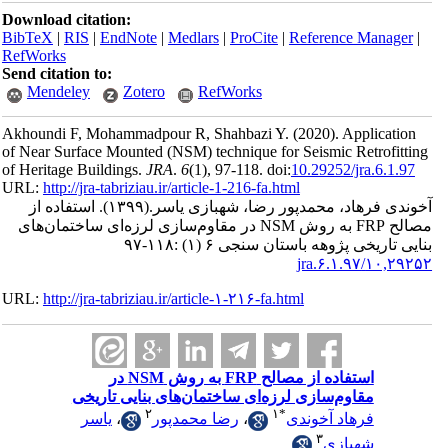
Download ci
BibTeX
|
RI
RefWorks
Send citatio
Mendele
Akhoundi F,
of Near Surf
of Heritage 
URL:
http://
تفاده از
مصالح FRP ه روش
URL:
http://
خی