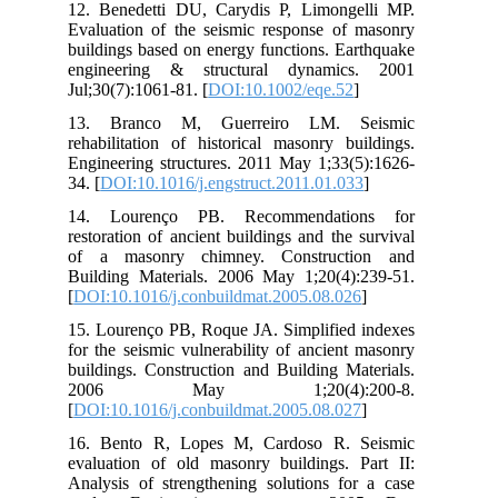
12.
Eva
bui
eng
Jul
13
reh
Eng
34. 
14
res
of 
Bui
[
DO
15.
for
bui
2
[
DO
16.
eva
Ana