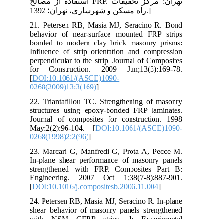
از مصالح
21.
beh
bon
Inf
per
for
[
DO
026
22.
str
Jou
May
026
23.
In-
str
Eng
[
DO
24.
she
wi