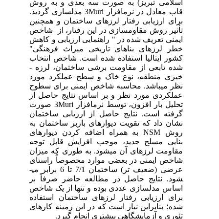
روش
م­افزار 3
نین
اخص
اهش
نگی
خاب
شده تابعی از مقاومت برشی ساختمان، لرزه ­
ورد
طوح
 از
زون، توسط نرم­افزار 3
مان
 به
روش
وجه
زان
تای
عرضی (ضعیف تر) ساختمان 7/1 تا 6 برابر می­
 بر
اخص
اده
های