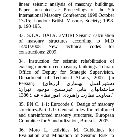
lin
Pap
Int
13-
p. 
33.
of 
14
con
34.
exi
Off
Dep
Persian]. 
ران
35.
str
and
Com
36.
Eva