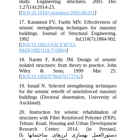
stu
1;2
[
DO
17.
sei
bui
1
[
DO
944
18.
iso
Wi
[
DO
19.
for
bui
Auc
20.
str
Teh
Re
[دستورالعمل بهسازی لرزه‏ای ساختمان‏ها با