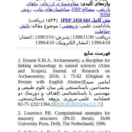
ش
نش
 1399/3/14 | انتشار
1. 
lin
an
Arc
Pers
ی و
 دو
جی
2. 
mas
Uni