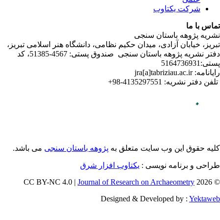
لامی تبریز
دفتر نشریه پژوهه­ باستان­ سنجی صندوق پستی: 4567-51385، کد
می باشد