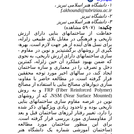
رزش
زله
برای نسل­ های آینده از هر جهت لازم است. بهره­
گیری از روش­های برگشت­پذیر و نوین در مقاوم ­
حوی
رین
مان
قین
قرار گرفته است. در مطالعه حاضر با مقاوم­
الح
FRP (Fiber 
NSM (Near
ایی
شده
بعد
است
عه
(ر