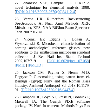
22.
nov
[
DO
23.
Spe
Mös
Tec
24
Wys
cor
add
col
20
[
P
25
Deg
Bar
ind
91. 
26.
Ma
pac