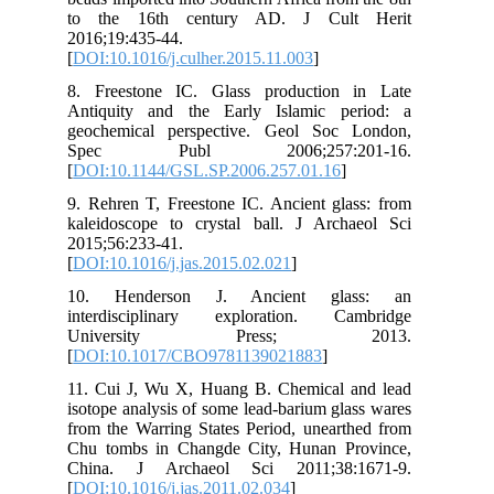
to
201
[
DO
8. 
Ant
geo
Sp
[
DO
9. 
kal
201
[
DO
10
int
U
[
DO
11.
iso
fro
Chu
Ch
[
DO