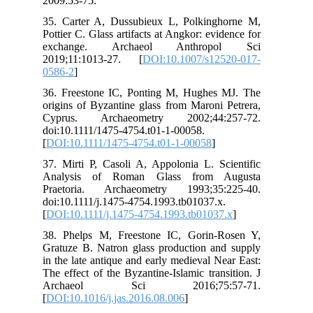
200
35.
Pot
ex
201
058
36.
ori
Cy
doi
[
DO
37.
An
Pra
doi
[
DO
38.
Gra
in 
The
Ar
[
DO