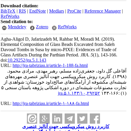
Download ci
BibTeX
|
RI
RefWorks
Send citatio
Mendele
Agha-Aligol
Elemental Co
Davoud Tombs
Glass Artifac
doi:
10.29252/
URL:
http://
دی محمود
مهره‌های
 شواهدی از
تجارت مصنوعات شیشه‌ای در دوره اشکانی پژوهه باستان سنجی ۵
URL:
http://
ی