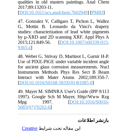
qua
201
[
DO
47.
G, 
stu
by 
201
936
48.
Use
for
Ins
Int
[
DO
49.
199
M
508
C