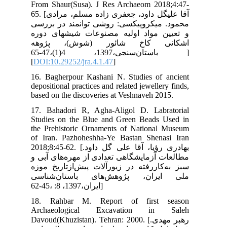
Fro
65. [گل داود، جعفری زاده مسلم، مرادی
رسی
وره
هه
باستان‌سنجی،1397، 4(1)،47-65 ]
[
DO
16.
depo
bas
17.
Stu
the
of 
2018;8:45-
ی و
وزه
سی
18
Ar
Davo