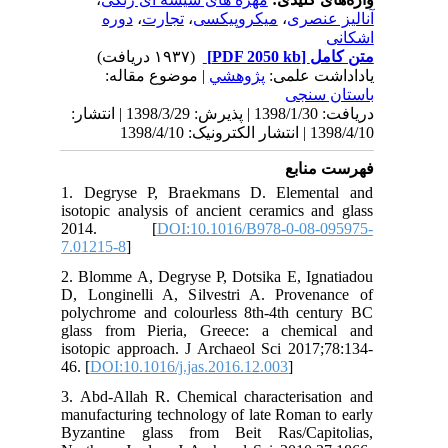
139 | انتشار
1. 
iso
2
7.0
2. 
D, 
pol
gla
iso
46. 
3. 
man
Byz