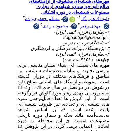
۲
رای
بین
شته
اود
در دو فصل در سال‏ های 1378 و 1382
فته
هره
 ای
هد
یخی
ره
اشکانی- الیمایی برمی‏ گردد. در این پژوهش 13