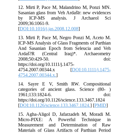
12.
Sas
by
200
[
DO
13.
ICP
And
Ar
2
http
47
475
14.
cat
1
htt
[
DO
15.
Mi
Me
Mat