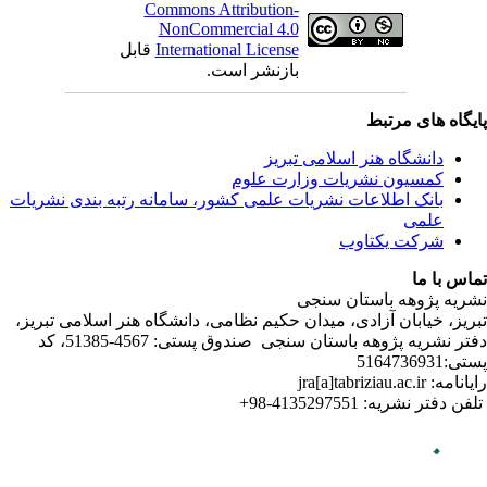
ندی نشریات
لامی تبریز
دفتر نشریه پژوهه­ باستان­ سنجی صندوق پستی: 4567-51385، کد