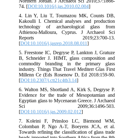
Nor
74. 
4. 
Kak
tec
Ath
R
[
DO
5. 
B, 
com
ind
Mil
[
DO
6. 
Evi
Egy
S
[
DO
7. 
Col
Tow
bea