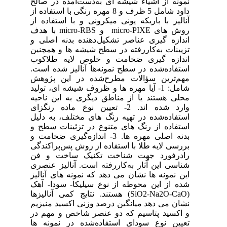
الح
اده از
 از
روش‏ های micro-PI
ی و
نین
کوب
است
وهش
ولید
حیه
نگزای
لیل
ح و
خامت و
دگی
فن
صری
لیز
آهک
(SiO2
زیم
 در
‏ها