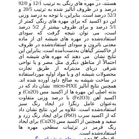
د، در مهره‏ های رنگی به ترتیب 12/1 و 92/0
درصد و در ظروف آنالیز شده به ترتیب 20/5 و
52/3
 از
5/1 بیشتر از 5/2 درصد
ای
اده
روف
این
 ای
احی
رت
اده
اند
ایج آنالیز
بدنه اصلی این مهره ‏ها از اکسید مس (Cu2O)‏ و
د آهن
بز
داد
سید سرب
نین از اکسید مس
ها