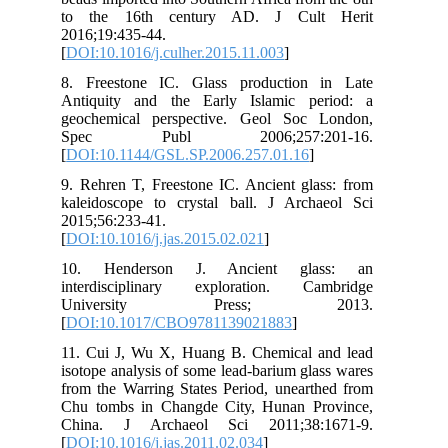
to
201
[
DO
8. 
Ant
geo
Sp
[
DO
9. 
kal
201
[
DO
10
int
U
[
DO
11.
iso
fro
Chu
Ch
[
DO