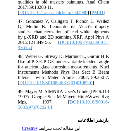
qua
201
[
DO
47.
G, 
stu
by 
201
936
48.
Use
for
Ins
Int
[
DO
49.
199
M
508
C