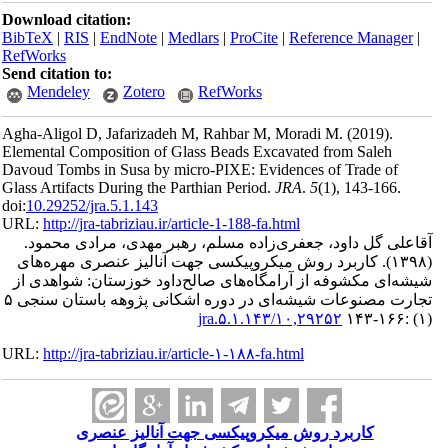
Download ci
BibTeX
|
RI
RefWorks
Send citatio
Mendele
Agha-Aligol
Elemental Co
Davoud Tombs
Glass Artifac
doi:
10.29252/
URL:
http://
دی محمود
مهره‌های
 شواهدی از
تجارت مصنوعات شیشه‌ای در دوره اشکانی پژوهه باستان سنجی ۵
URL:
http://
ی