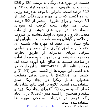
د، در مهره‏ های رنگی به ترتیب 12/1 و 92/0
درصد و در ظروف آنالیز شده به ترتیب 20/5 و
52/3
 از
5/1 بیشتر از 5/2 درصد
ای
اده
روف
این
 ای
احی
رت
اده
اند
ایج آنالیز
بدنه اصلی این مهره ‏ها از اکسید مس (Cu2O)‏ و
د آهن
بز
داد
سید سرب
نین از اکسید مس
ها