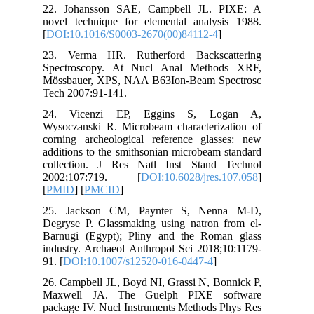
22.
nov
[
DO
23.
Spe
Mös
Tec
24
Wys
cor
add
col
20
[
P
25
Deg
Bar
ind
91. 
26.
Ma
pac