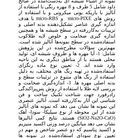
الح
اده از
 از
روش‏ های micro-PI
ی و
نین
کوب
است
وهش
ولید
حیه
نگزای
لیل
ح و
خامت و
دگی
فن
صری
لیز
آهک
(SiO2
زیم
 در
‏ها