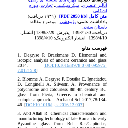
139 | انتشار
1. 
iso
2
7.0
2. 
D, 
pol
gla
iso
46. 
3. 
man
Byz