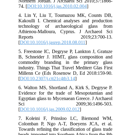
Nor
74. 
4. 
Kak
tec
Ath
R
[
DO
5. 
B, 
com
ind
Mil
[
DO
6. 
Evi
Egy
S
[
DO
7. 
Col
Tow
bea