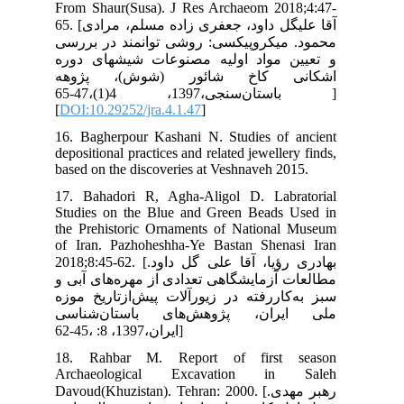
Fro
65. [گل داود، جعفری زاده مسلم، مرادی
رسی
وره
هه
باستان‌سنجی،1397، 4(1)،47-65 ]
[
DO
16.
depo
bas
17.
Stu
the
of 
2018;8:45-
ی و
وزه
سی
18
Ar
Davo