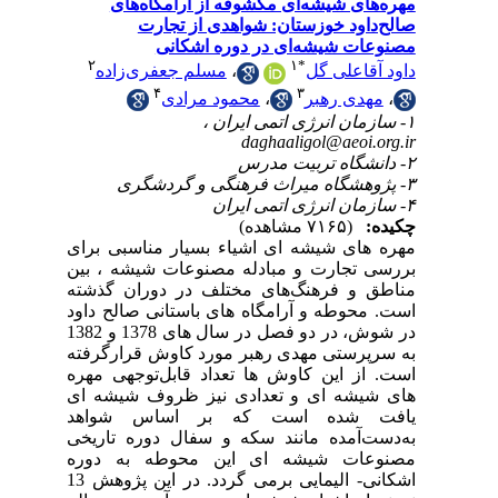
۲
رای
بین
شته
اود
در دو فصل در سال‏ های 1378 و 1382
فته
هره
 ای
هد
یخی
ره
اشکانی- الیمایی برمی‏ گردد. در این پژوهش 13