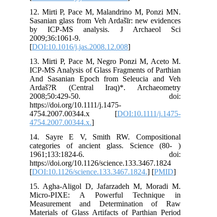
12.
Sas
by
200
[
DO
13.
ICP
And
Ar
2
http
47
475
14.
cat
1
htt
[
DO
15.
Mi
Me
Mat