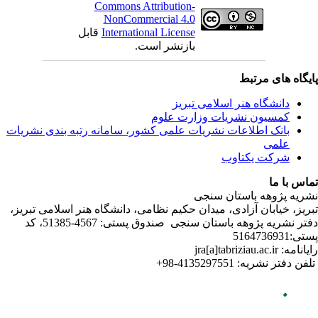
ندی نشریات
لامی تبریز
دفتر نشریه پژوهه­ باستان­ سنجی صندوق پستی: 4567-51385، کد