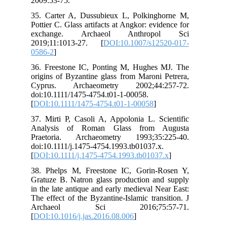
200
35.
Pot
ex
201
058
36.
ori
Cy
doi
[
DO
37.
An
Pra
doi
[
DO
38.
Gra
in 
The
Ar
[
DO