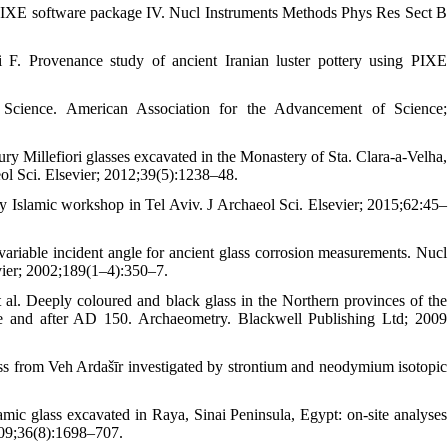
IXE software package IV. Nucl Instruments Methods Phys Res Sect B
. Provenance study of ancient Iranian luster pottery using PIXE
 Science. American Association for the Advancement of Science;
y Millefiori glasses excavated in the Monastery of Sta. Clara-a-Velha,
ol Sci. Elsevier; 2012;39(5):1238–48.
ly Islamic workshop in Tel Aviv. J Archaeol Sci. Elsevier; 2015;62:45–
riable incident angle for ancient glass corrosion measurements. Nucl
ier; 2002;189(1–4):350–7.
al. Deeply coloured and black glass in the Northern provinces of the
re and after AD 150. Archaeometry. Blackwell Publishing Ltd; 2009
s from Veh Ardašīr investigated by strontium and neodymium isotopic
mic glass excavated in Raya, Sinai Peninsula, Egypt: on-site analyses
2009;36(8):1698–707.