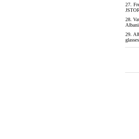
27. Fr
JSTOR
28. Va
Albani
29. Al
glasses