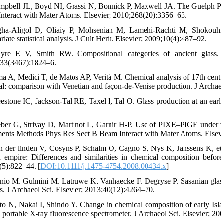
mpbell JL, Boyd NI, Grassi N, Bonnick P, Maxwell JA. The Guelph P
nteract with Mater Atoms. Elsevier; 2010;268(20):3356–63.
ha-Aligol D, Oliaiy P, Mohsenian M, Lamehi-Rachti M, Shokouhi F
riate statistical analysis. J Cult Herit. Elsevier; 2009;10(4):487–92.
yre E V, Smith RW. Compositional categories of ancient glass.
33(3467):1824–6.
ma A, Medici T, de Matos AP, Verità M. Chemical analysis of 17th centur
al: comparison with Venetian and façon-de-Venise production. J Archae
eestone IC, Jackson-Tal RE, Taxel I, Tal O. Glass production at an ear
ber G, Strivay D, Martinot L, Garnir H-P. Use of PIXE–PIGE under va
ments Methods Phys Res Sect B Beam Interact with Mater Atoms. Elsev
n der linden V, Cosyns P, Schalm O, Cagno S, Nys K, Janssens K, et 
empire: Differences and similarities in chemical composition befo
(5):822–44. [
DOI:10.1111/j.1475-4754.2008.00434.x
]
nio M, Gulmini M, Latruwe K, Vanhaecke F, Degryse P. Sasanian glas
is. J Archaeol Sci. Elsevier; 2013;40(12):4264–70.
to N, Nakai I, Shindo Y. Change in chemical composition of early Isla
a portable X-ray fluorescence spectrometer. J Archaeol Sci. Elsevier; 