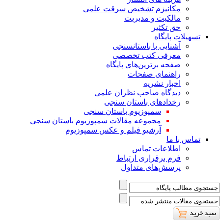
ﻣﮑﺎﻧﯿﺰم ﺗﺸﺨﯿﺺ ﺳﺮﻗﺖ ﻋﻠﻤﯽ
مالکیت و مدیریت
حق تکثیر
تسهیلات پایگاه
آشنایی با باستانسنجی
معرفی کتب تخصصی
صفحه برترین‌های پایگاه
راهنمای صفحات
اخبار نشریه
دیدگاه صاحب نظران علمی
رخدادهای باستان سنجی
سمپوزیوم باستان سنجی
مجموعه مقالات سمپوزیوم باستان سنجی
آرشیو فیلم و عکس سمپوزیوم
تماس با ما
اطلاعات تماس
فرم برقراری ارتباط
پرسش‌های متداول