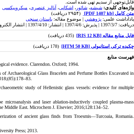
قابل‌توجهی از سدیم تهی شده است.
میکروپیکسی
،
آنالیز عنصری
،
اشکانی
،
شائور
،
شیشه
واژه‌های کلیدی:
(۲۹۵۴ دریافت)
[PDF 1407 kb]
متن کامل
یاداداشت علمی:
پژوهشي
| موضوع مقاله:
باستان سنجی
دریافت: 1397/3/7 | پذیرش: 1397/4/6 | انتشار: 1397/4/10 | انتشار الکترونیک: 1397/4/10
فایل منابع مقاله [RIS 12 KB]
(435 دریافت)
چکیده ترکی استانبولی [HTM 50 KB]
(178 دریافت)
فهرست منابع
ogical evidence. Clarendon. Oxford; 1994.
 of Archaeological Glass Bracelets and Perfume Bottles Excavated in
2018;(85):178–83.
ometric study of Hellenistic glass vessels: evidence for multiple
 microanalysis and laser ablation-inductively coupled plasma-mass
m the Middle East. Microchem J. Elsevier; 2016;128:134–52.
rization of ancient glass finds from Troesmis—Turcoaia, Romania.
iversity Press; 2013.