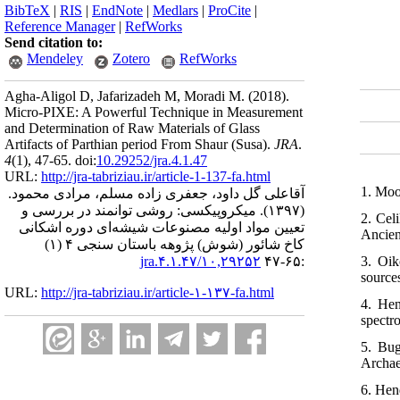
BibTeX
|
RIS
|
EndNote
|
Medlars
|
ProCite
|
Reference Manager
|
RefWorks
Send citation to:
Mendeley
Zotero
RefWorks
Agha-Aligol D, Jafarizadeh M, Moradi M.
(2018).
Micro-PIXE: A Powerful Technique in Measurement
and Determination of Raw Materials of Glass
Artifacts of Parthian period From Shaur (Susa).
JRA
.
4
(1)
, 47-65. doi:
10.29252/jra.4.1.47
URL:
http://jra-tabriziau.ir/article-1-137-fa.html
1. Moo
آقاعلی گل داود، جعفری زاده مسلم، مرادی محمود.
میکروپیکسی: روشی توانمند در بررسی و
(۱۳۹۷).
2. Cel
تعیین مواد اولیه مصنوعات شیشه‌ای دوره اشکانی
Ancien
کاخ شائور (شوش) پژوهه باستان سنجی ۴ (۱)
3. Oik
۱۰,۲۹۲۵۲/jra.۴.۱.۴۷
:۶۵-۴۷
source
URL:
http://jra-tabriziau.ir/article-۱-۱۳۷-fa.html
4. Hen
spectr
5. Bug
Archae
6. Hen