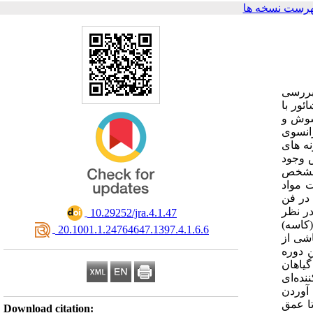
هرست نسخه ها
بررسی
ه در کاخ شائور با
 شوش و
مکاری مشترک هیئت فرانسوی
‏ های
ش وجود
ا مشخص
ت مواد
 در فن
ر نظر
‎ 10.29252/jra.4.1.47
 (کاسه
‎ 20.1001.1.24764647.1397.4.1.6.6
اشی از
ن دوره
دست‌آمده از گیاهان
نده‌ای
 آوردن
تا عمق
Download citation: