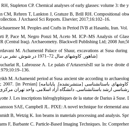
ll RH, Stapleton CP. Chemical analyses of early glasses: volume 3: the
n CM, Rehren T, Lankton J, Gratuze B, Brill RH. Compositional obser
collection. J Archaeol Sci Reports. Elsevier; 2017;16:102–16.
Schauensee M. Peoples and Crafts in Period IVB at Hasanlu, Iran. Vol. 
rti P, Pace M, Negro Ponzi M, Aceto M. ICP–MS Analysis of Glass
R (Central Iraq). Archaeometry. Blackwell Publishing Ltd; 2008 Jun;5
davani M. Achamenid Palace of Shaur, excavations at Susa during 1971-1972. Bita; 1
شاهور. کاوش‏های سال 72–1971 در شوش. نشر بی تا؛ 1356]
ucharlat R, Labrousse A. Le palais d’ArtaxerxèsII sur la rive droite
 1979;10:19–136.
eikh M. Achamenid period at Susa ancient site according to archaeolog
شیخ محمد. دوران هخامنشی در محوطه باستانی شوش بر اساس کاوش‏های باستان‏شناسی [منتشرنشده]. پایان‏نام
otte J. Les inscriptions hiéroglyphiques de la statue de Darius à Suse.
hansson SAE, Campbell JL. PIXE: A novel technique for elemental anal
hmidt B, Wetzig K. Ion beams in materials processing and analysis. Sp
ams F, Barbante C. Particle-Based Imaging Techniques. In: Comprehens