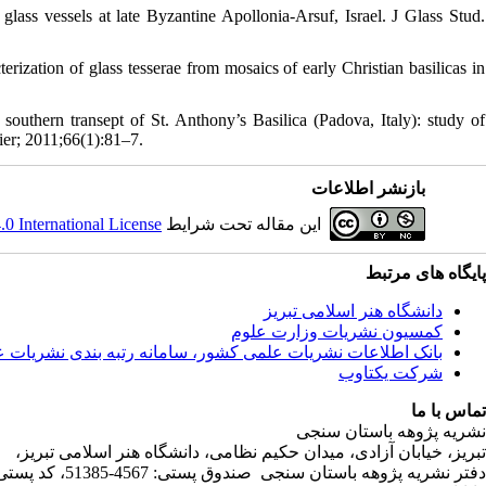
lass vessels at late Byzantine Apollonia-Arsuf, Israel. J Glass Stud.
rization of glass tesserae from mosaics of early Christian basilicas in
outhern transept of St. Anthony’s Basilica (Padova, Italy): study of
vier; 2011;66(1):81–7.
بازنشر اطلاعات
 International License
این مقاله تحت شرایط
پایگاه های مرتبط
دانشگاه هنر اسلامی تبریز
کمسیون نشریات وزارت علوم
بانک اطلاعات نشریات علمی کشور، سامانه رتبه بندی نشریات 
شرکت یکتاوب
تماس با ما
نشریه پژوهه باستان سنجی
تبریز، خیابان آزادی، میدان حکیم نظامی، دانشگاه هنر اسلامی تبریز،
دفتر نشریه پژوهه­ باستان­ سنجی صندوق پستی: 4567-51385، کد پستی:5164736931