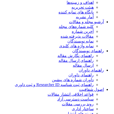
اهداف و زمینه‌ها
هیئت تحریریه
پایگاه های نمایه کننده
آمار نشریه
آرشیو مجله و مقالات
کلیه شماره‌های مجله
آخرین شماره
مقالات پذیرفته شده
نمایه نویسندگان
نمایه واژه های کلیدی
راهنمای نویسندگان
راهنمای نگارش مقاله
راهنمای ارسال مقاله
ارسال مقاله
راهنمای داوران
راهنمای داوران
داوران شماره های پیشین
راهنمای ثبت شناسه Researcher ID و ثبت داوری
اصول شفافیت
قواعد اخلاقی انتشار مقالات
سیاست دسترسی آزاد
روند بررسی مقلات
ساختار اداری
هزینه های انتشار