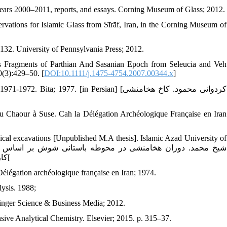
 years 2000–2011, reports, and essays. Corning Museum of Glass; 2012.
vations for Islamic Glass from Sīrāf, Iran, in the Corning Museum of
132. University of Pennsylvania Press; 2012.
 Fragments of Parthian And Sasanian Epoch from Seleucia and Veh
0(3):429–50. [
DOI:10.1111/j.1475-4754.2007.00344.x
]
977. [in Persian] [کردوانی محمود. کاخ هخامنشی
 du Chaour à Suse. Cah la Délégation Archéologique Française en Iran
ical excavations [Unpublished M.A thesis]. Islamic Azad University of
کارشناسی ارشد باستان‏شناسی. دانشگاه آزاد اسلامی. واحد تهران مرکزی؛ 1386[
 Délégation archéologique française en Iran; 1974.
ysis. 1988;
ringer Science & Business Media; 2012.
ive Analytical Chemistry. Elsevier; 2015. p. 315–37.