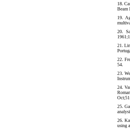
18. Ca
Beam I
19. Ag
multiva
20. Sa
1961;1
21. Li
Portug
22. Fr
54.
23. We
Instru
24. Va
Roman 
Oct;51
25. Ga
analys
26. Ka
using 