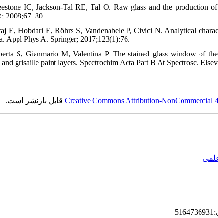
eestone IC, Jackson-Tal RE, Tal O. Raw glass and the production of g
; 2008;67–80.
taj E, Hobdari E, Röhrs S, Vandenabele P, Civici N. Analytical characte
a. Appl Phys A. Springer; 2017;123(1):76.
berta S, Gianmario M, Valentina P. The stained glass window of the s
 and grisaille paint layers. Spectrochim Acta Part B At Spectrosc. Else
قابل بازنشر است.
Creative Commons Attribution-NonCommercial 4.0
علمی