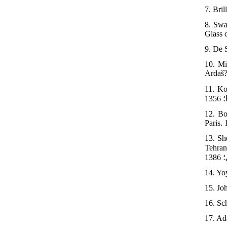
7. Bri
8. Swa
Glass 
9. De 
10. Mi
Ardaš?
11. Kor
12. Bo
Paris.
13. Sh
Tehran; 2007. [in Persian] [ه
14. Yoy
15. Jo
16. Sc
17. Ad