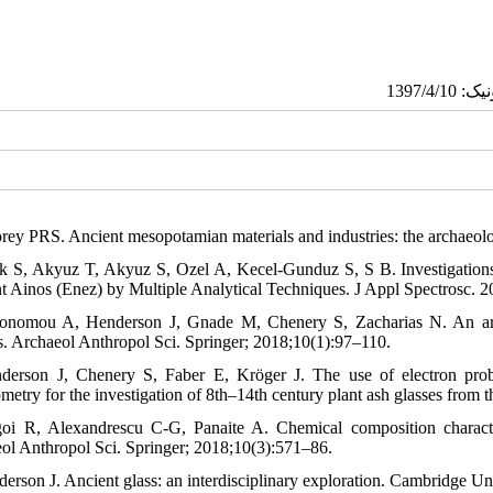
rey PRS. Ancient mesopotamian materials and industries: the archaeol
ik S, Akyuz T, Akyuz S, Ozel A, Kecel-Gunduz S, S B. Investigations
t Ainos (Enez) by Multiple Analytical Techniques. J Appl Spectrosc. 
onomou A, Henderson J, Gnade M, Chenery S, Zacharias N. An archae
s. Archaeol Anthropol Sci. Springer; 2018;10(1):97–110.
derson J, Chenery S, Faber E, Kröger J. The use of electron probe
ometry for the investigation of 8th–14th century plant ash glasses fro
oi R, Alexandrescu C-G, Panaite A. Chemical composition characte
ol Anthropol Sci. Springer; 2018;10(3):571–86.
derson J. Ancient glass: an interdisciplinary exploration. Cambridge Un