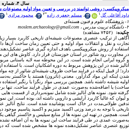
سال ۴، شماره ۱ - ( ۱۳۹۷ )
میکروپیکسی: روشی توانمند در بررسی و تعیین مواد اولیه مصنوعات)
۱
۲
*
۱
محمود مرادی
،
مسلم جعفری زاده
،
داود آقاعلی گل
۱- پژوهشگاه علوم و فنون هسته‌ای
moslem.archaeology@gmail.com
۲- دانشگاه تربیت مدرس ،
چکیده:
(۷۴۵۲ مشاهده)
آگاهی از ترکیب عنصری مصنوعات شیشه‌ای تاریخی کاربرد بسیار زیا
استفاده از روش میکروپیکسی باهدف اندازه‏ گیری عناصر تشکیل‌دهنده
و گروه ایرانی انجام شده است. در این محوطه سه لایه باستانی مرب
آنالیز شده در این پژوهش مربوط به دوره اشکانیان است. با استفاده
دارد؛ از قبیل اینکه در فرایند ساخت ظروف شیشه‌ای شائور از چه مواد 
شدن اینکه این مواد گدازآور، معدنی (ناترون) هستند یا خاکستر به‌دست
اولیه شیشه داشته باشد. همچنین بررسی مواد رنگزا یا رنگبر استفاد
ساخت) یا اضافه‌شده به‌صورت عمدی در طول فرایند ساخت، تنها برخ
گرفته شود. نمونه‏ های آنالیز شده شامل نمونه‌برداری از قسمت‏ های)
و لیوان که غالباً کاربرد آرایشی و دارویی داشته‏ اند، بوده است. این نم
تدفین طولانی‌مدت در خاک است پوشانیده شده است. نتایج آنالیز عنص
است. همچنین در تهیه این نمونه ‏ها از منابع سیلیس و خاکستر گیاهی یک
به‌صورت عمدی در طی فرایند ساخت این نمونه‏ ها به آن اضافه نشده ا
توزیع عنصری عناصر تشکیل‌دهنده نمونه ‏ها مشخص شده است که در ای