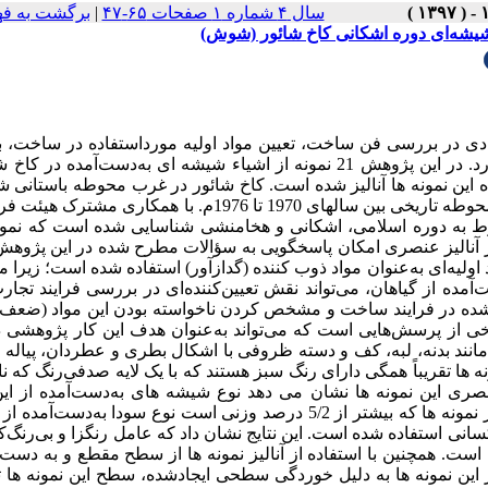
برگشت به ف
|
سال ۴ شماره ۱ صفحات ۶۵-۴۷
 شیشه‌ای دوره اشکانی کاخ شائور (شوش
دی در بررسی فن ساخت، تعیین مواد اولیه مورداستفاده در ساخت، 
تجارت و نقل و انتقالات مواد اولیه و حتی تعیین زمان ساخت آن‌ها دارد. در این پژوهش 21 نمونه از اشیاء شیشه ‏ای به‌دست‌آمد
 این نمونه‏ ها آنالیز شده است. کاخ شائور در غرب محوطه باستانی
در مجاورت رود شائور در استان خوزستان قرار دارد. کاوش ‏های این محوطه تاریخی بین سال‏های 1970 تا 1976م. با ه
وط به دوره اسلامی، اشکانی و هخامنشی شناسایی شده است که نمونه
 از آنالیز عنصری امکان پاسخگویی به سؤالات مطرح شده در این پژوه
اولیه‌ای به‌عنوان مواد ذوب‏ کننده (گدازآور) استفاده شده است؛ زیر
‌آمده از گیاهان، می‌تواند نقش تعیین‌کننده‌ای در بررسی فرایند تجار
ه‏ شده در فرایند ساخت و مشخص کردن ناخواسته بودن این مواد (ضعف
ی از پرسش‌هایی است که می‌تواند به‌عنوان هدف این کار پژوهشی د
ی مانند بدنه، لبه، کف و دسته ظروفی با اشکال بطری و عطردان، پیاله
ونه ‏ها تقریباً همگی دارای رنگ سبز هستند که با یک ‌لایه صدفی‌رنگ که ن
ری این نمونه‏ ها نشان می‏ دهد نوع شیشه‏ های به‌دست‌آمده از ای
تاریخی با توجه به درصد وزنی اکسید منیزیم و اکسید پتاسیم موجود در نمونه‏ ها که بیشتر از 5/2 درصد وزنی است نوع سودا به‌
سانی استفاده شده است. این نتایج نشان داد که عامل رنگزا و بی‌رنگ‌کن
ست. همچنین با استفاده از آنالیز نمونه‏ ها از سطح مقطع و به‏ دست
ن نمونه‏ ها به دلیل خوردگی سطحی ایجادشده، سطح این نمونه‏ ها 