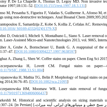
oisy P, De La Chapelle A, Thomas D, Legoy MD. Non invasive techniq
rator 1997;18:131–52. [
DOI:10.1515/rest.1997.18.3.131
]
nso M, Pessanha S, Figueira F, Valadas S, Guilherme A, Afonso M, et al.
gs using non-destructive techniques. Anal Bioanal Chem 2009;395:202
rantopoulou E, Samardzija Z, Kobe S, Kollia Z, Cefalas AC. Removing
:10.1016/ S0169-4332(02)01379-X
]
ofini D, Osticioli I, Micheli S, Montalbano L, Siano S. Laser removal of
. Laser-Assisted Micro-and Nanotechnologies 2013, vol. 9065, Internat
üher A, Grube A, Bornscheuer U, Banik G. A reappraisal of the en
1:37–47. [
DOI:10.1080/03094227.1997.9638597
]
lghaz A, Zhang L, Shen W. Coffee stains on paper. Chem Eng Sci 2015
zczepanowska H, Lovett CM. Fungal stains on paper—the
0.1179/SIC.1988.33.S1.004
]
cepanowska H, Mathia TG, Belin P. Morphology of fungal stains on pape
ng 2014;36:76–85. [
DOI:10.1002/sca.21095
]
zczepanowska HM, Moomaw WR. Laser stain removal of fungus-
0.1179/019713694806066437
]
rkeshli M. Historical and scientific analysis on sizing materials
2006;4:307–24. [in Persian] [برکشلی ماندانا. بررسی تاریخی و علمی روی آهارهای مورد استفاده در نسخ خطی و 