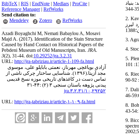
بنیاد
BibTeX
|
RIS
|
EndNote
|
Medlars
|
ProCite
|
Reference Manager
|
RefWorks
Send citation to:
کاویانی
Mendeley
Zotero
RefWorks
اریخی [منتشر نشده]. پایان‏ نامه کارشناسی ارشد
Azadi Boyaghchi M, Nemati Babaylou A, Mosavi
Majd A.
(2017).
Identification of the Stain Structure
3. Agr
Caused by Hand Contact on Historical Papers of the
4. Sto
Pebdeni Museum of Old Manuscripts, Iran.
JRA
.
3
(2)
, 31-44. doi:
10.29252/jra.3.2.31
لندرلیت
URL:
http://jra-tabriziau.ir/article-1-109-fa.html
آزادی بویاغچی مهرناز، نعمتی بابایلو علی، موسوی
مجد آزیتا.
(۱۳۹۶).
شناسایی ساختار چرکی ناشی از
های جدید
تماس دست در کاغذهای تاریخی موزه نسخ قدیمی
پبدنی پژوهه باستان سنجی ۳ (۲) :۴۴-۳۱
ن. ملکی
۱۰,۲۹۲۵۲/jra.۳.۲.۳۱
URL:
http://jra-tabriziau.ir/article-۱-۱۰۹-fa.html
 لکه ‏ها و
9. Bic
spectr
2002;5