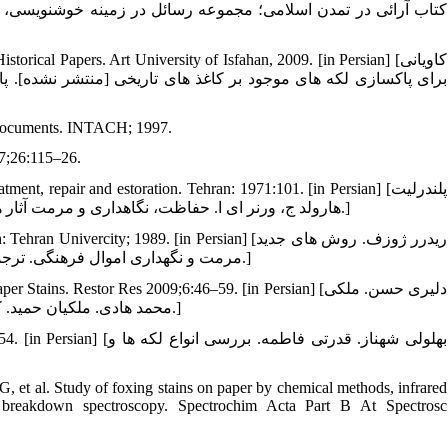
کتاب آرائی در تمدن اسلامی؛ مجموعه رسائل در زمینه خوشنویسی، م
2.  Historical Papers. Art University of Isfahan, 2009. [in Persian
r documents. INTACH; 1997.
07;26:115–26.
5. treatment, repair and estoration. Tehran: 1971:101. [in Persian
هارولد ج، ورنر ای ا. حفاظت، نگاهداری و مرمت آثار هنری و تاریخی. رسول وطن ‏دوست. چاپ دوم. تهران: دانشگاه هنر؛1391: 101.]
6. . Tehran: Tehran Univercity; 1989. [in Persian
مرمت و نگهداری اموال فرهنگی. ترجمه سمنانی ابوالفضل، فرهمند بروجنی حمید. تهران: دانشگاه هنر؛ 1376: 92-90.]
7. of Paper Stains. Restor Res 2009;6:46–59. [in Persian
محمد هادی. ملکیان حمید. کاربرد لیزر در لکه زدایی آثار کاغذی. فصلنامه مرمت و پژوهش 1388؛59:6-46.]
8. 06;1:43–54. [in Persian
رو
, et al. Study of foxing stains on paper by chemical methods, infrared
d breakdown spectroscopy. Spectrochim Acta Part B At Spectrosc