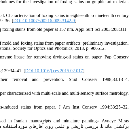
ues for the investigation of foxing stains on graphic art material.
 Characterisation of foxing stains in eighteenth to nineteenth century
9–36. [
DOI:10.1007/s00216-009-3142-9
]
 foxing stains from old paper at 157 nm. Appl Surf Sci 2003;208:311–
 mold and foxing stains from paper artifacts: preliminary investigation.
ional Society for Optics and Photonics; 2013, p. 906512.
zyme lipase for removing drying-oil stains on paper. Pap Conserv
;129:34–41. [
DOI:10.1016/j.ces.2015.02.017
]
ir removal and prevention. Stud Conserv 1988;33:13–4.
r characterized with multi‐scale and multi‐sensory surface metrology.
induced stains from paper. J Am Inst Conserv 1994;33:25–32.
 used in Iranian manuscripts and miniature paintings. Ayneye Miras