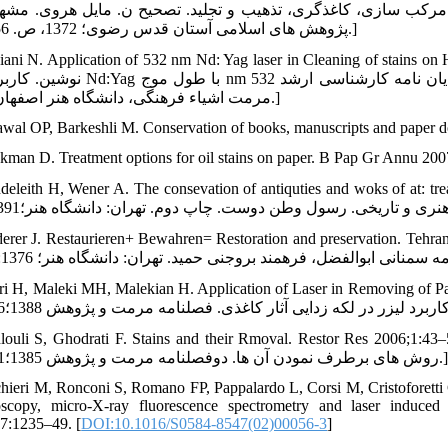
رکب سازی، کاغذگری، تذهیب و تجلید. تصحیح ن. مایل هروی. مشهد: 
پژوهش های اسلامی آستان قدس رضوی؛ 1372، ص. 356-344.]
Kaviani N. Application of 532 nm Nd: Yag laser in Cleaning of stains on] [
نوشین. کاربرد لیرز Nd:Yag با طول موج nm 532 برای پاکسازی لکه ‏های موجود بر کاغذ های ت
مرمت اشیاء فرهنگی، دانشگاه هنر اصفهان؛1388.]
awal OP, Barkeshli M. Conservation of books, manuscripts and pape
ckman D. Treatment options for oil stains on paper. B Pap Gr Annu 20
Plendeleith H, Wener A. The consevation of antiquties and woks of at: ] [پ
Riederer J. Restaurieren+ Bewahren= Restoration and preservation] [ریدرر ژوزف. روش ‏
Daliri H, Maleki MH, Malekian H. Application of Laser in Removing ] [دلیری حس
Bohlouli S, Ghodrati F. Stains and their Rmoval. Restor Res 20] [بهلولی شهناز. قدرتی فاطمه. بررسی انواع
ش ‏های برطرف نمودن آن‏ ها. دوفصلنامه مرمت و پژوهش 1385؛54:1-43.]
chieri M, Ronconi S, Romano FP, Pappalardo L, Corsi M, Cristoforetti G
oscopy, micro-X-ray fluorescence spectrometry and laser induce
7:1235–49. [
DOI:10.1016/S0584-8547(02)00056-3
]