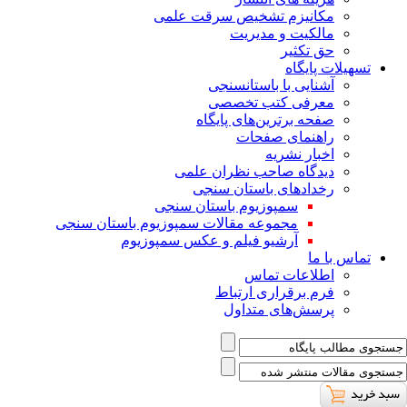
ﻣﮑﺎﻧﯿﺰم ﺗﺸﺨﯿﺺ ﺳﺮﻗﺖ ﻋﻠﻤﯽ
مالکیت و مدیریت
حق تکثیر
تسهیلات پایگاه
آشنایی با باستانسنجی
معرفی کتب تخصصی
صفحه برترین‌های پایگاه
راهنمای صفحات
اخبار نشریه
دیدگاه صاحب نظران علمی
رخدادهای باستان سنجی
سمپوزیوم باستان سنجی
مجموعه مقالات سمپوزیوم باستان سنجی
آرشیو فیلم و عکس سمپوزیوم
تماس با ما
اطلاعات تماس
فرم برقراری ارتباط
پرسش‌های متداول