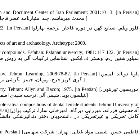
and Document Center of Iran Parliament; 2001:101-3. [in Persian]
[محدث میرهاشم. چند امتیازنامه عصر قاجار. تهران:کتابخانه، موزه و مرکز اسناد مجلس شورایَ اسلامی؛1380: 103-101.]
21. 2003:322. [in Persian
cts of art and archaeology. Archetype; 2000.
nic compounds. Esfahan: Esfahan univercity; 1981: 117-122. [in Persian]
24. roscopy. Tehran: Learning; 2008:78-82. [in Persian
گری،کریز جرج، ویویان، جیمز. نگرشی بر طیف سنجی. ترجمه موثق برهمن. تهران: انتشارات علمی و فنی؛1390: 82-78.]
25. emistry. Tehran: Allyn and Bacon; 1975. [in Persian
نیلسون بوید. شیمی آلی. ترجمه سیدی‏ اصفهانی علی، یاوری عیسی، میرشکرایی احمد. تهران: نشر علوم دانشگاهی؛1387.]
le saliva compositions of dental female students Tehran University of
in Persian
27. 6. [in Persian