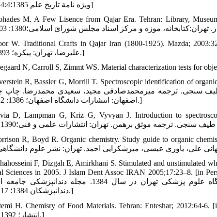
ویژه‏ نامة تاریخ علم 1385؛324:4-307]
hades M. A Few Lisence from Qajar Era. Tehran: Library, Museum 
Floor W. Traditional Crafts in Qajar Iran (1800-1925). Mazda; ] [فلور ویلم. صنایع کهن در دوره قاجار. تر
علیرضا، تهران: پیکره؛ 1393: 322.]
egaard N, Carroll S, Zimmt WS. Material characterization tests for obje
lverstein R, Bassler G, Morrill T. Spectroscopic identification of orga
اصفهان: انتشارات دانشگاه اصفهان؛ 1386: 122-117.]
Pavia D, Lampman G, Kriz G, Vyvyan J. Introduction to spect] [پاویا دونالد
Morrison R, Boyd R. Organic chemistry. Study guide to organic ch] [موریسون ت
hahosseini F, Dizgah E, Amirkhani S. Stimulated and unstimulated who
Medical Sciences in 2005. J Islam Dent Assoc IRAN 2005;17:23–8. [] [آقاحسینی فرزانه، میرزایی دیزگاه، امیرخانی سارا.
کامل تحریکی و غیرتحریکی در دانشجویان دختر دندانپزشکی دانشگاه علوم پزشکی تهران در سال 1384. مجله د
دندانپزشکان 1384؛ 17: 23-28.‎]
Fatemi H. Chemisry of Food Materials. Tehran: Enteshar; 2012:64-] [فاطمی حسن. شیمی مواد غذایی. تهران: 
انتشار؛ 1392: 66-64.]