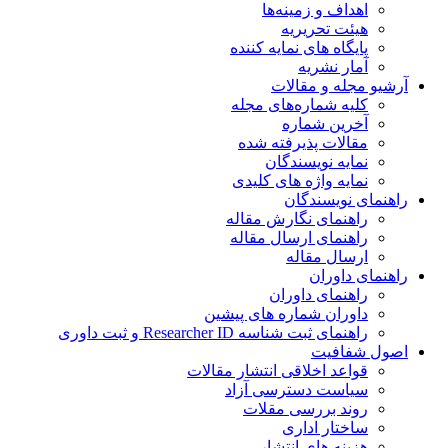
اهداف و زمینه‌ها
هیئت تحریریه
پایگاه های نمایه کننده
آمار نشریه
آرشیو مجله و مقالات
کلیه شماره‌های مجله
آخرین شماره
مقالات پذیرفته شده
نمایه نویسندگان
نمایه واژه های کلیدی
راهنمای نویسندگان
راهنمای نگارش مقاله
راهنمای ارسال مقاله
ارسال مقاله
راهنمای داوران
راهنمای داوران
داوران شماره های پیشین
راهنمای ثبت شناسه Researcher ID و ثبت داوری
اصول شفافیت
قواعد اخلاقی انتشار مقالات
سیاست دسترسی آزاد
روند بررسی مقلات
ساختار اداری
هزینه های انتشار