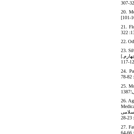
20. Mo
جمه بهارلو
22. Od
23. Si
[سیلوراشتین ر.م. وبستر ف.ایکس. شناسایی ترکیبات آلی به روش طیف سنجی. ترجمه میرمحمدصادقی مجید، سعیدی محمدرضا. چاپ چهارم.
. لمپمن
ورنتون،
26. Ag
 ترکیب بزاق
ندانپزشکی جامعه اسلامی
شرکت سهامی