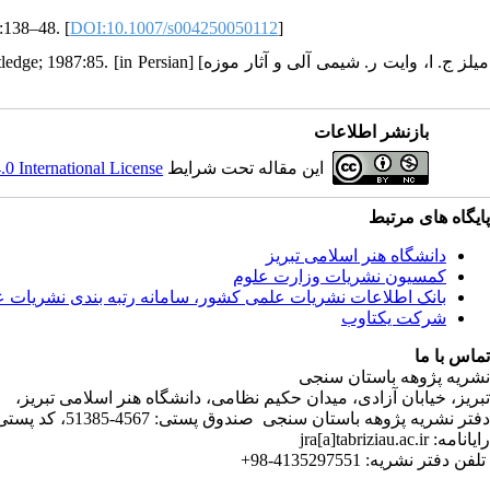
:138–48. [
DOI:10.1007/s004250050112
]
29. ork: Routledge; 1987:85. [in Persian
بازنشر اطلاعات
این مقاله تحت شرایط
 International License
پایگاه های مرتبط
دانشگاه هنر اسلامی تبریز
کمسیون نشریات وزارت علوم
بانک اطلاعات نشریات علمی کشور، سامانه رتبه بندی نشریات 
شرکت یکتاوب
تماس با ما
نشریه پژوهه باستان سنجی
تبریز، خیابان آزادی، میدان حکیم نظامی، دانشگاه هنر اسلامی تبریز،
دفتر نشریه پژوهه­ باستان­ سنجی صندوق پستی: 4567-51385، کد پستی:5164736931
رایانامه: jra[a]tabriziau.ac.ir
تلفن دفتر نشریه: 4135297551-98+