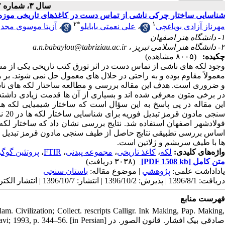
سال ۳، شماره ۲ - ( ۱۳۹۶ )
شناسایی ساختار چرکی ناشی از تماس دست در کاغذهای تاریخی موزه 
۱
۲
*
۱
مهرناز آزادی بویاغچی
،
علی نعمتی بابایلو
،
آزیتا موسوی مجد
۱- دانشگاه هنر اصفهان
۲- دانشگاه هنر اسلامی تبریز ،
a.n.babaylou@tabriziau.ac.ir
چکیده:
(۸۰۰۵ مشاهده)
وجود لکه‏ های ناشی از تماس دست در اثر تورق کتب تاریخی یکی از م
معمولاً مقاوم بوده و به ‏راحتی در حلال ‏های معمول حل نمی‏ شوند. بر
و ضروری است. هدف این مقاله بررسی و مطالعه ساختار لکه‏ های ناشی
در برخی متون معرفی شده ‏اند و بسیاری از آن‏ ها قدمت زیادی داشته
این مقاله در پی پاسخ به این سؤال است که ساختار شیمیایی لکه 
سنج
فولادشهر اصفهان استفاده شد. نتایج بررسی نشان داد که ساختار لکه‏
اساس بررسی تطبیقی نتایج حاصل از طیف‏ سنجی مادون‏ قرمز تبدیل فور
‏ها با طیف سریشم و ژلاتین است.
واژه‌های کلیدی:
لکه
،
کاغذ تاریخی
،
مجموعه پبدنی
،
FTIR
،
پروتئین گوگر
متن کامل
[PDF 1508 kb]
(۳۰۳۸ دریافت)
یاداداشت علمی:
پژوهشي
| موضوع مقاله:
باستان سنجی
دریافت: 1396/8/1 | پذیرش: 1396/10/2 | انتشار: 1396/10/7 | انتشار الکترونیک: 1396/10/7
فهرست منابع
am. Civilization; Collect. rescripts Calligr. Ink Making, Pap. Making,
n Quds Razavi; 1993, p. 344–56. [in Persian