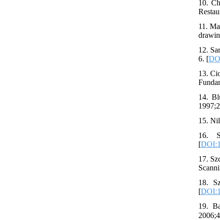
10. Ch
Restau
11. Ma
drawin
12. Sa
6. [
DOI
13. Ci
Fundam
14. Bl
1997;2
15. Ni
16. S
[
DOI:1
17. Sz
Scanni
18. S
[
DOI:1
19. Ba
مینیاتورهای ایرانی. آینه میراث،