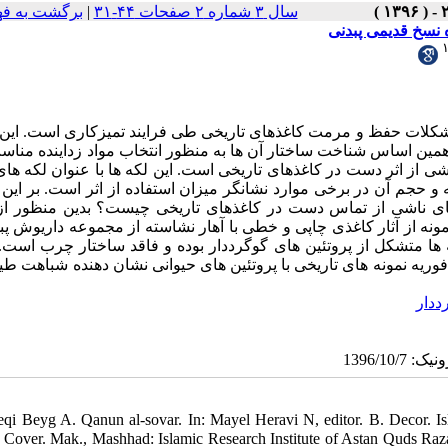
سال ۳ شماره ۲ صفحات ۴۴-۳۱
|
برگشت به ف
نسخ قدیمی پبدنی
شکلات حفظ و مرمت کاغذهای تاریخی طی فرایند تمیزکاری است. این ل
 همین اساس شناخت ساختار آن‏ ها به‏ منظور انتخاب مواد زداینده مناس
 از اثر دست در کاغذهای تاریخی است. این لکه‏ ها با عنوان لکه‏ ه
 و حجم آن در برخی موارد نشانگر میزان استفاده از اثر است. بر ای
‏های ناشی از تماس دست در کاغذهای تاریخی چیست؟ بدین منظور از
ی مادون‏ قرمز تبدیل فوریه برای شناسایی ساختار لکه ‏ها در 20 نمونه از آثار کاغذی چاپی و خطی با آهار نشاسته از مجموعه داری
 ها متشکل از پروتئین‏ های گوگرددار بوده و فاقد ساختار چرب است. 
یه نمونه‏ های تاریخی با پروتئین‏ های حیوانی نشان‏ دهنده شباهت ط
ددار
eqi Beyg A. Qanun al-sovar. In: Mayel Heravi N, editor. B. Decor. Isl
Tazhib Cover. Mak., Mashhad: Islamic Research Institute of Asta] صادقی بیک افشار. قانون ا