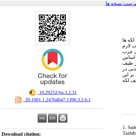
هرست نسخه ها
که‏ ها
ب لازم
ای چرب
ن اساس
 طیف‏
وش پبدنی در
بر این
یف لکه
‎ 10.29252/jra.3.2.31
‎ 20.1001.1.24764647.1396.3.2.6.1
1. Sad
لصور. در
Download citation: