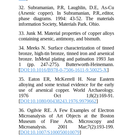
32.
(Ar
pha
inf
33.
con
34.
bro
bro
1 (
[
DO
35.
all
use
1
[
DO
36.
Mic
Mu
Mi
[
DO