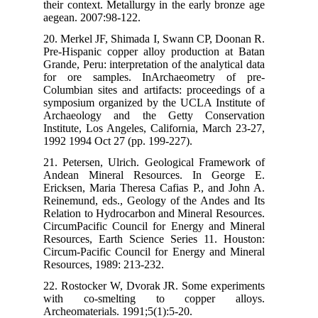
the
aeg
20.
Pre
Gran
for
Col
sym
Arc
Ins
199
21.
And
Eri
Rei
Rel
Cir
Res
Cir
Res
22.
wi
Arc