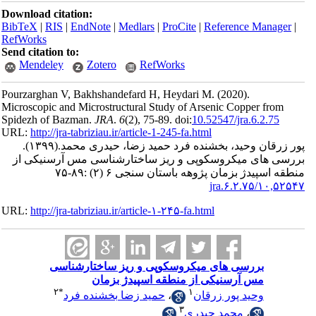
Download ci
BibTeX
|
RI
RefWorks
Send citatio
Mendele
Pourzarghan
Microscopic 
Spidezh of 
URL:
http://
(۱۳۹۹).
سنیکی از
URL:
http://
سی
۲