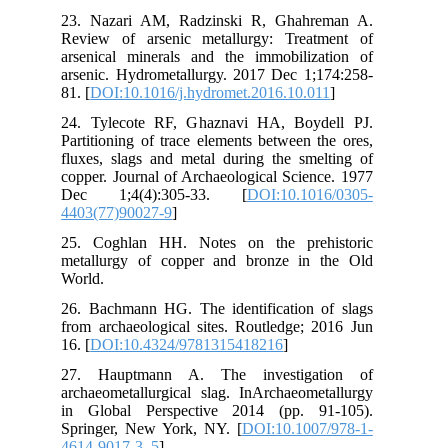
23.
Rev
ars
ars
81. 
24.
Par
flu
cop
De
440
25.
met
Wor
26.
fro
16. 
27
arc
in 
Spr
461