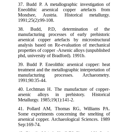
37.
Ene
Mon
199
38
man
ars
ana
pro
phd
39.
tre
man
199
40.
ars
Met
41.
Som
ars
Sep