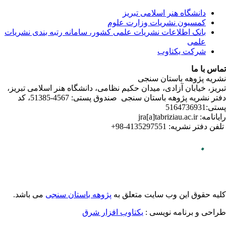
ندی نشریات
لامی تبریز
دفتر نشریه پژوهه­ باستان­ سنجی صندوق پستی: 4567-51385، کد
می باشد