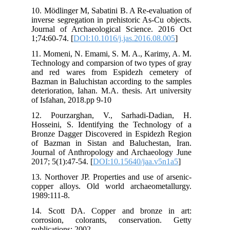
10.
inv
Jou
1;7
11.
Tec
and
Baz
det
of 
12.
Hos
Bro
of 
Jou
201
13.
cop
198
14.
cor
pub