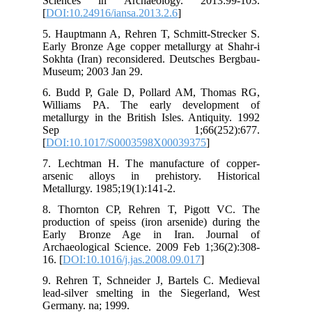
Sc
[
DO
5. 
Ear
Sok
Mus
6. 
Wi
met
S
[
DO
7. 
ars
Met
8. 
pro
Ea
Arc
16. 
9. 
lea
Ger