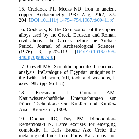
15.
cop
204.
16.
all
civ
Per
(1
440
17.
ana
the
axe
18
Nat
frü
Ars
19
Ret
com
met