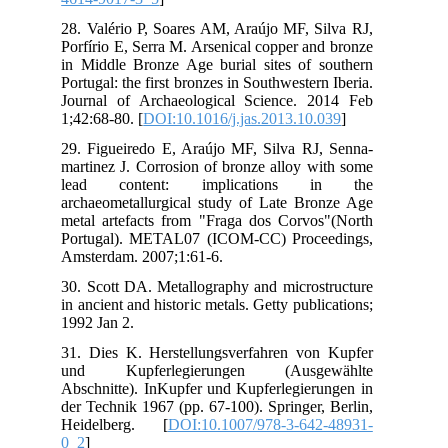
28.
Por
in 
Port
Jou
1;4
29.
mar
le
arc
met
Por
Ams
30.
in a
199
31.
un
Abs
der
Hei
0_2