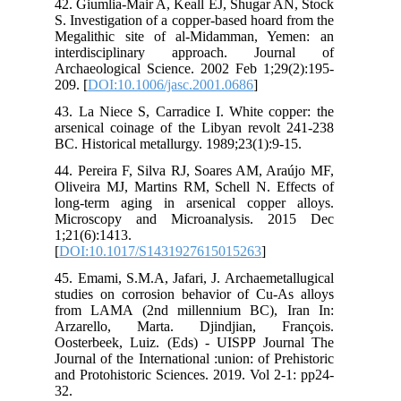
42.
S. 
Meg
int
Arc
209.
43.
ars
BC.
44.
Oli
lon
Mic
1;2
[
DO
45.
stu
fro
Arz
Oos
Jour
and
32.