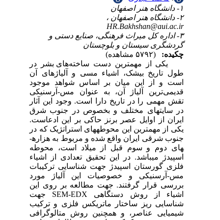
 در
 آن
جود
یکی
ثار
شرق
است
 در
ه­
وطه
یاء
بات
رد
این
ت
کیب
افی