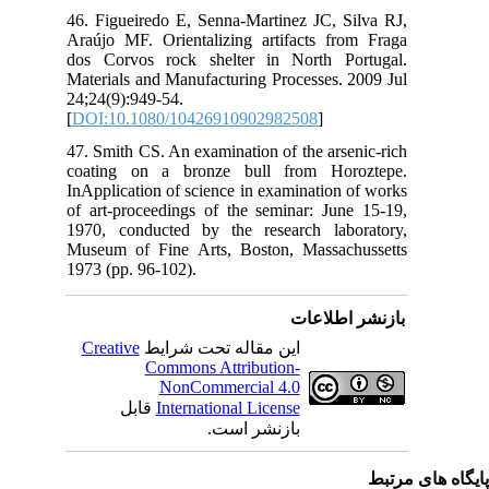
46.
Ara
dos
Mat
24;
[
DO
47.
coa
InA
of 
197
Mus
197
C