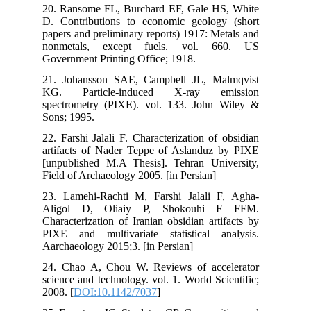
20.
D. 
pap
no
Gov
21.
KG
spe
Son
22.
art
[un
Fie
23.
Al
Cha
PIX
Aar
24.
sci
200