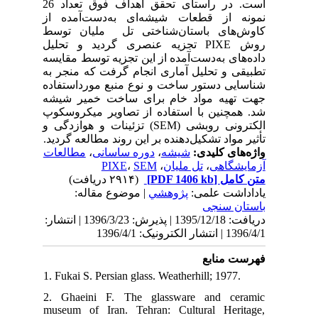
است. در راستای تحقق اهداف فوق تعداد 26
 از
سط
روش
یسه
 به
اده
یشه
کوپ
 روبشی
دید
ات
 1396/3/23 | انتشار
1. F
2. 
mus