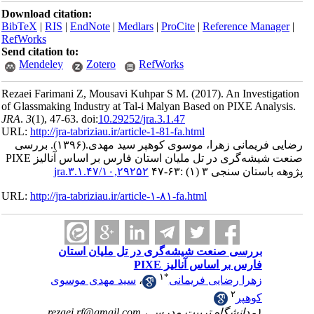
Download ci
BibTeX
|
RI
RefWorks
Send citatio
Mendele
Rezaei Fari
of Glassmaki
JRA
.
3
(1)
, 4
URL:
http://
بررسی
صنعت شیشه‌گری در تل ملیان استان فارس بر اساس آنالیز PIXE
URL:
http://
ی
re