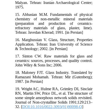
Mal
197
15.
che
(pr
ref
Teh
16.
App
& T
17.
cer
Joh
18.
Ram
198
19.
RN,
som
Jou
32. 