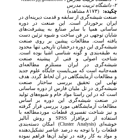
 در
ره
های
دست
عت
دود
است
عت
ای
دید
هدف
عت
انی
لید
اس
فته
 با
رم‌افزار
خوشه‌ای 
نده
وده