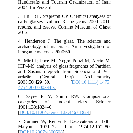
Han
200
3. 
ear
rep
201
4. 
arc
ino
5. 
ICP
and
ar
20
475
6.
ca
196
[
DO
7. 
Ma
[
DO