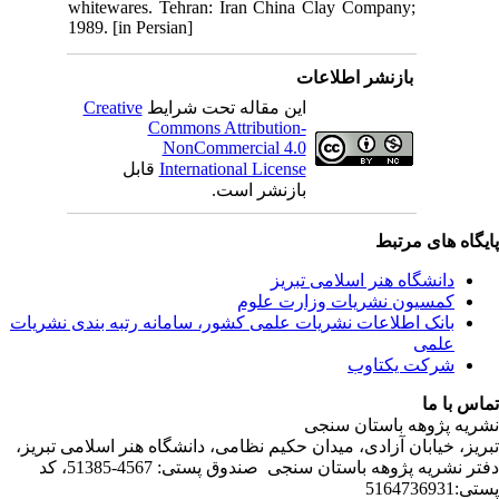
whi
198
C
ندی نشریات
لامی تبریز
دفتر نشریه پژوهه­ باستان­ سنجی صندوق پستی: 4567-51385، کد