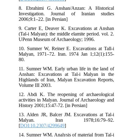
8. 
Inv
200
9. 
(Ta
UPe
10.
Mal
80.
11.
Ans
Hig
Vol
12.
act
His
13.
Ma
[
DO
14.