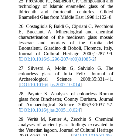
25.
tec
thi
Ena
26.
E, 
cha
tes
Buo
Jou
[
DO
27.
col
Arc
[
DO
28.
gla
of 
[
DO
29.
ana
the
20