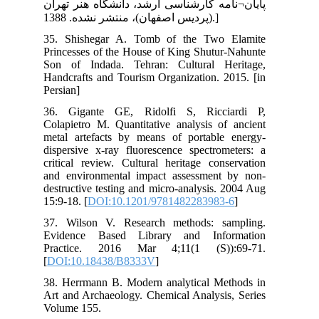
ران
35.
Pri
Son
Han
Per
36.
Col
met
dis
cri
and
des
15:
37.
Evi
Pr
[
DO
38.
Art
Vol