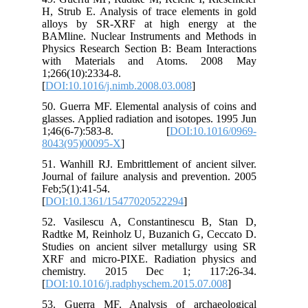
H, 
all
BAM
Phy
wi
1;2
[
DO
50.
gla
1;
804
51.
Jou
Feb
[
DO
52.
Rad
Stu
XRF
ch
[
DO
53.