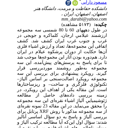
مجموعه
 در
شف
لزی
ران
 شد
 سه
ار
 سه
یاژ
رها
 در
عه
وعه
نمونه نقره‌ای
 مذکور با روش
لیز
ژ و
 از