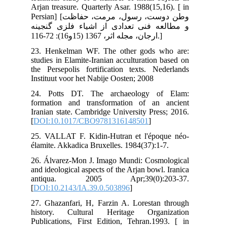
Arj
Persian] [فاظت
ینه
23.
stu
the
Ins
24.
for
Ira
[
DO
25.
éla
26.
and
an
[
DO
27.
his
Pub