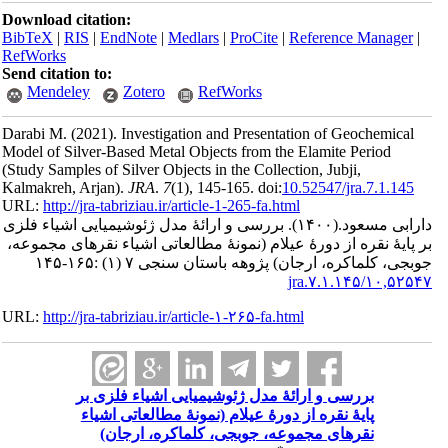
Download ci
BibTeX
|
RI
RefWorks
Send citatio
Mendele
Darabi M.
(2
Model of Sil
(Study Sample
Kalmakreh, A
URL:
http://
 اشیاء فلزی
رهای مجموعه
URL:
http://
ر