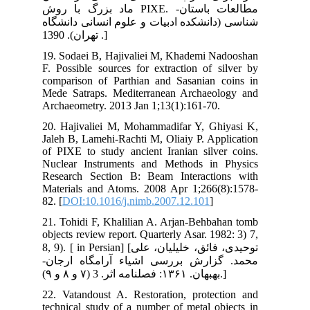
با روش
گاه
19.
F. 
com
Med
Arc
20.
Jal
of 
Nuc
Res
Mat
82. 
21.
obj
8, 9). [ 
جان
22.
tec