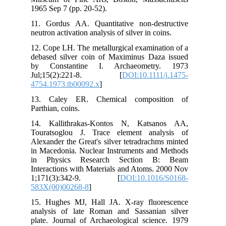
196
11.
neut
12.
deb
by
Ju
475
13
Part
14.
Tou
Ale
in 
in
Int
1;
583
15.
ana
pla