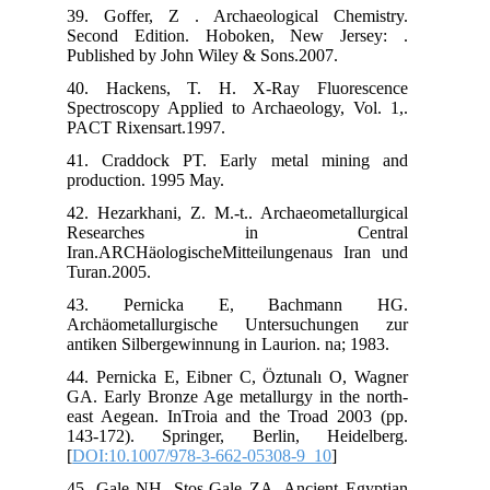
39.
Sec
Pub
40
Spe
PAC
41.
pro
42.
R
Ira
Tur
43
Arc
ant
44.
GA.
eas
143
[
DO
45.