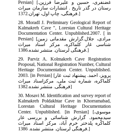
Persian] [رزین
راث
28.
Kal
Doc
Persian] [ زمین
اث
29.
Pro
Her
2003. [in
راث
30.
Kal
Lor
Cen
ار
راث