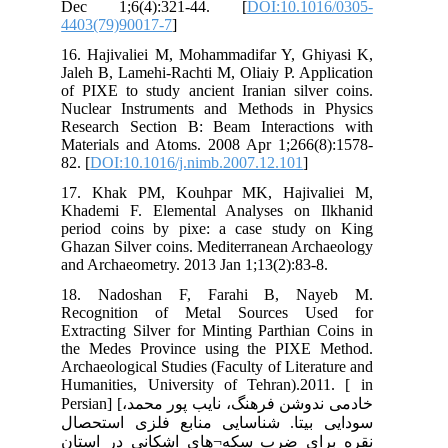
De
440
16.
Jal
of 
Nuc
Res
Mat
82. 
17.
Kha
per
Gha
and
18
Re
Ext
the
Arc
Hum
Persian] [ور محمد
صال
ان