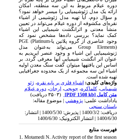
کان
ود؟
یاء
یین
یاء
 که
 پلاتین یا
Group
 به
 بر
لیه
ایی
م
نتشار
1. 