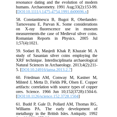
res
hum
[
DO
58.
Tar
on
mea
Ro
1;5
59.
stu
XRF
Nat
5. [
60
Mil
art
ore
[
DO
61.
Wi
met