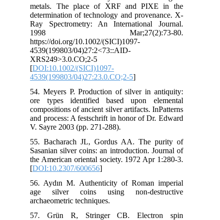
met
det
Ray
1
htt
453
XRS
[
DO
453
54.
ore
comp
and
V. 
55.
Sas
the
[
DO
56.
age
arc
57.