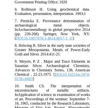
Gov
6. 
Eval
7. 
ar
InA
(pp
[
DO
8. H
Gre
Gol
9. 
Sas
Adv
Che
013
10
mic
InA
of 
16,
Mus