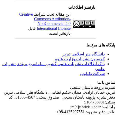
C
ندی نشریات
لامی تبریز
دفتر نشریه پژوهه­ باستان­ سنجی صندوق پستی: 4567-51385، کد