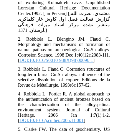
of 
Lor
Center
کره
گی
2.
Mor
nat
Cor
[
DO
3. 
lon
sel
Rev
4. 
the
the
env
He
[
DO
5. 