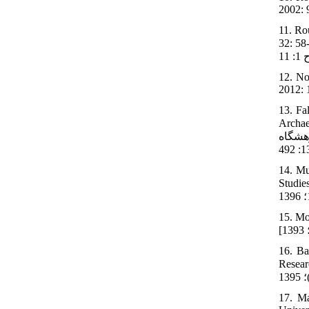
2002: 
11. Ro
 کردستان. مجلۀ باستان شناسی و
12. No
2012: 
13. Fa
ره. کاوش
هشگاه
14. Mu
تپه نمشیر در بانه: محوطه ای در
15. Mo
16. Ba
قر. تهران: پژوهشکده
17. Ma