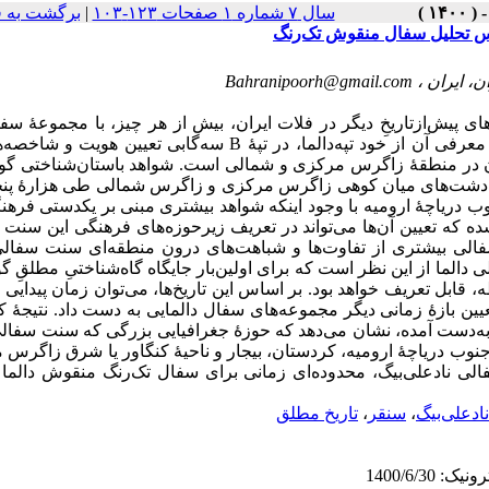
سال ۷ شماره ۱ صفحات ۱۲۳-۱۰۳
|
برگشت به 
اس تحلیل سفال منقوش تک‌رنگ
، ایران ،
Bahranipoorh@gmail.com
 پیش‌ازتاریخِ دیگر در فلات ایران، بیش از هر چیز، با مجموعۀ سف
شناخته می‌شود. برای اولین‌بار سنت سفالی دالما پس از شناسایی و معرفی آن از خود تپه‌دالما، در تپۀ B سه‌گابی تعی
 در منطقۀ زاگرس مرکزی و شمالی است. شواهد باستان‌شناختی گوی
ن دشت‌های میان کوهی زاگرس مرکزی و زاگرس شمالی طی هزارۀ پنج
دریاچۀ ارومیه با وجود اینکه شواهد بیشتری مبنی بر یکدستی فرهنگ
ده که تعیین آن‌ها می‌تواند در تعریف زیرحوزه‌های فرهنگی این سنت
فالی بیشتری از تفاوت‌ها و شباهت‌های درون منطقه‌ای سنت سفالی 
لما از این نظر است که برای اولین‌بار جایگاه گاه‌شناختیِ مطلقِ گو
ابل تعریف خواهد بود. بر اساس این تاریخ‌ها، می‌توان زمان پیدایی و 
ن بازۀ زمانی دیگر مجموعه‌های سفال دالمایی به دست داد. نتیجۀ ک
ه‌دست آمده، نشان می‌دهد که حوزۀ جغرافیایی بزرگی که سنت سفالی
جنوب دریاچۀ ارومیه، کردستان، بیجار و ناحیۀ کنگاور یا شرق زاگرس
ی نادعلی‌بیگ، محدوده‌ای زمانی برای سفال تک‌رنگ منقوش دالما د
نادعلی‌بیگ
،
سنقر
،
تاریخ مطلق