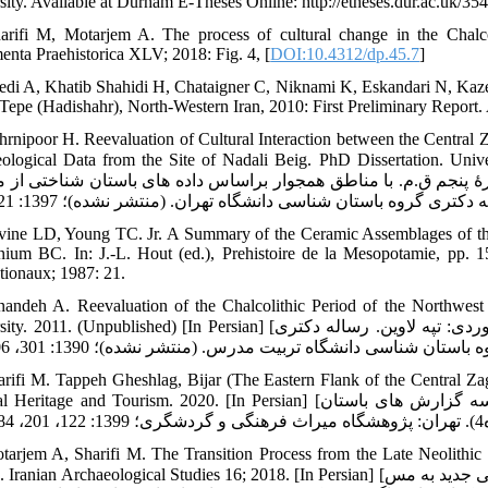
sity. Available at Durham E-Theses Online: http://etheses.dur.ac.uk/35
arifi M, Motarjem A. The process of cultural change in the Chalco
nta Praehistorica XLV; 2018: Fig. 4, [
DOI:10.4312/dp.45.7
]
edi A, Khatib Shahidi H, Chataigner C, Niknami K, Eskandari N, Ka
 Tepe (Hadishahr), North-Western Iran, 2010: First Preliminary Report.
hrnipoor H. Reevaluation of Cultural Interaction between the Central
Archaeological Data from the Site of Nadali Beig. PhD Dissertati] [بحرانی پو
پنجم ق.م. با مناطق همجوار براساس داده های باستان شناختی از 
vine LD, Young TC. Jr. A Summary of the Ceramic Assemblages of the
nium BC. In: J.-L. Hout (ed.), Prehistoire de la Mesopotamie, pp. 1
ationaux; 1987: 21.
nandeh A. Reevaluation of the Chalcolithic Period of the Northwest
University. 2011. (Unpublished) [In Persian] [بیننده علی. بازنگری دورۀ مس و سنگ شمال غرب ایران، مطالعۀ موردی: تپه
arifi M. Tappeh Gheshlag, Bijar (The Eastern Flank of the Central Zag
Cultural Heritage and Tourism. 2020. [In Persian] [شریفی مهناز. تپه قشلاق بیجار (دامنه شرقی زاگرس مرکزی). سلسه 
tarjem A, Sharifi M. The Transition Process from the Late Neolithic C
Zagros. Iranian Archaeological Studies 16; 2018. [In Persian] [مترجم عباس، شریفی مهناز. فرایند گذار از سنت های فرهنگی نوس