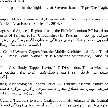
47/; 2012: 246- 247
lithic period in the highlands of Western Iran at Tepe Gheshlagh.
zempour M, Pirmohammadi A, Hosseinzaeh J, Ebrahimi G. Excavations
 Ancient Near Eastern Studies 51; 2014: 34,
 Zagros and Adjacent Regions during the Fifth Millennium BC based on
on. University of Tehran. 2018. (Unpublished) [In Persian
ارزیابی مجدد برهمکنش-های فرهنگی ساکنان زاگرس مرکزی در هزارۀ 
باستانی نادعلی بیگ. رساله دکتری گروه باستان شناسی دانشگاه تهران. (منتشر نشده)؛ 1397: 221، 160 [
 Central Western Zagros from the Middle Neolithic to the Late Third
5-53, Paris: Centre National de la Recherche Scientifique, Colloques
 Iran, Case Study: Tappeh Lavin. PhD Dissertation. Tarbiat Modares
گروه باستان شناسی دانشگاه تربیت مدرس. (منتشر نشده)؛ 1390: 301، 106-115 [
ros). Archaeological Reports Series 2/4. Tehran: Research Institute of
شناسی (سری دوم، شماره4). تهران: پژوهشگاه میراث فرهنگی و گردشگری؛ 1399: 122، 201، 184- 202[
ultural Traditions to Early Chalcolithic in Hinterlands of the Central