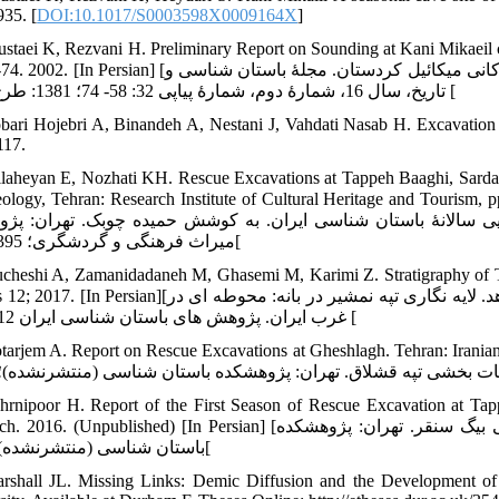
935. [
DOI:10.1017/S0003598X0009164X
]
ustaei K, Rezvani H. Preliminary Report on Sounding at Kani Mikaeil 
32: 58-74. 2002. [In Persian] [روستایی کوروش، رضوانی حسن. گزارش مقدماتی گمانه زنی در غار کانی میکائیل
تاریخ، سال 16، شمارۀ دوم، شمارۀ پیاپی 32: 58- 74؛ 1381: طرح 1: 11 [
bari Hojebri A, Binandeh A, Nestani J, Vahdati Nasab H. Excavation 
117.
llaheyan E, Nozhati KH. Rescue Excavations at Tappeh Baaghi, Sardas
Archaeology, Tehran: Research Institute of Cultural Heritage an] ]فلاحیان یوسف، نزهتی خاط
 سالانۀ باستان شناسی ایران. به کوشش حمیده چوبک. تهران: پژو
میراث فرهنگی و گردشگری؛ 1395: 492[
cheshi A, Zamanidadaneh M, Ghasemi M, Karimi Z. Stratigraphy of Ta
Studies 12; 2017. [In Persian][ساعد موچشی امیر، زمانی دادانه مرتضی، قاسمی محسن، کریمی زاهد. لایه نگاری 
غرب ایران. پژوهش های باستان شناسی ایران 12؛ 1396 [
tarjem A. Report on Rescue Excavations at Gheshlagh. Tehran: Iranian
hrnipoor H. Report of the First Season of Rescue Excavation at Tap
Research. 2016. (Unpublished) [In Persian] [بحرانی پور حنان. گزارش اولین فصل کاوش نجات بخشی تپه نادعلی بیگ سن
باستان شناسی (منتشرنشده)؛ 1395[
rshall JL. Missing Links: Demic Diffusion and the Development of 