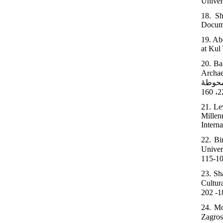
Univer
18. Sh
Docume
19. Ab
at Kul
20. Ba
ر حنان.
محوطۀ
21. Le
Millen
Intern
22. Bi
 لاوین. رساله دکتری
23. Sh
گزارش های باستان
24. Mo
نگی جدید به مس