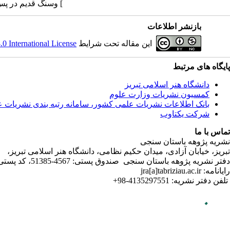
وسنگ قدیم در پس کرانه های زاگرس مرکزی. پژوهش های باستان شناسی ایران 16؛ 1397: 90 [
بازنشر اطلاعات
این مقاله تحت شرایط
 International License
پایگاه های مرتبط
دانشگاه هنر اسلامی تبریز
کمسیون نشریات وزارت علوم
بانک اطلاعات نشریات علمی کشور، سامانه رتبه بندی نشریات 
شرکت یکتاوب
تماس با ما
نشریه پژوهه باستان سنجی
تبریز، خیابان آزادی، میدان حکیم نظامی، دانشگاه هنر اسلامی تبریز،
دفتر نشریه پژوهه­ باستان­ سنجی صندوق پستی: 4567-51385، کد پستی:5164736931
رایانامه: jra[a]tabriziau.ac.ir
تلفن دفتر نشریه: 4135297551-98+