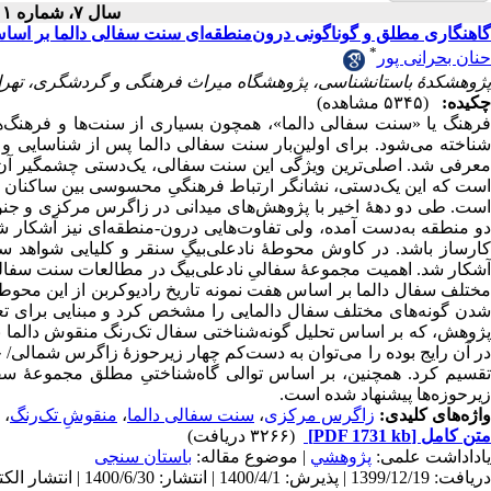
سال ۷، شماره ۱ - ( ۱۴۰۰ )
گاهنگاری مطلق و گوناگونی درون‌منطقه‌ای سنت سفالی دالما بر اس
*
حنان بحرانی پور
پژوهشکدۀ باستانشناسی، پژوهشگاه میراث فرهنگی و گردشگری، تهران
چکیده:
(۵۳۴۵ مشاهده)
فرهنگ یا «سنت سفالی دالما»، همچون بسیاری از سنت‌ها و فرهنگ‌های
معرفی شد. اصلی‌ترین ویژگی این سنت سفالی، یک‌دستی چشمگیر آن
است که این یک‌دستی، نشانگر ارتباط فرهنگیِ محسوسی بین ساکنا
است. طی دو دهۀ اخیر با پژوهش‌های میدانی در زاگرس مرکزی و جنوب 
دو منطقه به‌دست آمده، ولی تفاوت‌هایی درون-منطقه‌ای نیز آشکار ش
کارساز باشد. در کاوش محوطۀ نادعلی‌بیگِ سنقر و کلیایی شواهد س
آشکار شد. اهمیت مجموعۀ سفالیِ نادعلی‌بیگ در مطالعات سنت سفالی دا
مختلف سفال دالما بر اساس هفت نمونه تاریخ رادیوکربن از این محوطه، ق
شدن گونه‌های مختلف سفال دالمایی را مشخص کرد و مبنایی برای تعیی
پژوهش، که بر اساس تحلیل گونه‌شناختی سفال تک‌رنگ منقوش دالما ب
در آن رایج بوده را می‌توان به دست‌کم چهار زیرحوزۀ زاگرس شمالی/ 
تقسیم کرد. همچنین، بر اساس توالی گاه‌شناختیِ مطلق مجموعۀ سفال
زیرحوزه‌ها پیشنهاد شده است.
واژه‌های کلیدی:
زاگرس مرکزی
،
سنت سفالی دالما
،
منقوشِ تک‌رنگ
،
متن کامل
[PDF 1731 kb]
(۳۲۶۶ دریافت)
یاداداشت علمی:
پژوهشي
| موضوع مقاله:
باستان سنجی
دریافت: 1399/12/19 | پذیرش: 1400/4/1 | انتشار: 1400/6/30 | انتشار الکترونیک: 1400/6/30