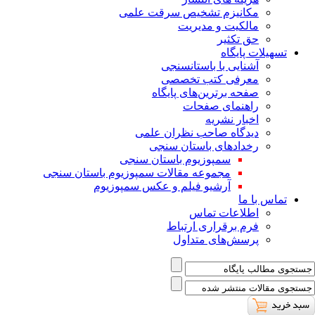
ﻣﮑﺎﻧﯿﺰم ﺗﺸﺨﯿﺺ ﺳﺮﻗﺖ ﻋﻠﻤﯽ
مالکیت و مدیریت
حق تکثیر
تسهیلات پایگاه
آشنایی با باستانسنجی
معرفی کتب تخصصی
صفحه برترین‌های پایگاه
راهنمای صفحات
اخبار نشریه
دیدگاه صاحب نظران علمی
رخدادهای باستان سنجی
سمپوزیوم باستان سنجی
مجموعه مقالات سمپوزیوم باستان سنجی
آرشیو فیلم و عکس سمپوزیوم
تماس با ما
اطلاعات تماس
فرم برقراری ارتباط
پرسش‌های متداول