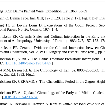
ng TCJr. Dalma Painted Ware. Expedition 5/2; 1963: 38-39
lin C. Dalma Tepe. Iran XIII; 1975: 120, Table 2, 171, Fig.4: D-F, Figs
ng TC Jr, Levine Louis D. Excavations of the Godin Project: Se
onal Papers No. 26, Ontario; 1974:1, 4.
rickson EF. Ceramic Styles and Cultural Interaction in the Early an
ment of Anthropology. University of Toronto; 1983: 747, 157, 173- 174,
rickson EF. Ceramic Evidence for Cultural Interaction between Ch
cs and Civilization, Vol. 2, W.D. Kingery and Esther Lense (eds.), p
rickson EF, Vitali V. The Dalma Tradition: Prehistoric Interregional Cu
37. [
DOI:10.3406/paleo.1987.4427
]
gt MM, Dyson RHJr. The Chronology of Iran, ca. 8000-2000B.C. In R
o, 2nd Ed; 1992: Fig.2.
rickson EF. CERAMICS: The Chalcolithic Period in the Zagros Highlan
rickson EF. An Updated Chronology of the Early and Middle Chalcolit
. [
DOI:10.2307/4299754
]
ustaei K, Rezvani H, Heydari S. Kani Mikaiil-A seasonal cave site of 