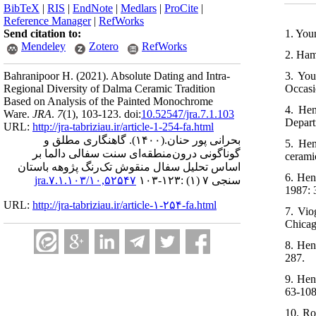
BibTeX
|
RIS
|
EndNote
|
Medlars
|
ProCite
|
Reference Manager
|
RefWorks
1. You
Send citation to:
Mendeley
Zotero
RefWorks
2. Ham
3. You
Bahranipoor H.
(2021).
Absolute Dating and Intra-
Occasi
Regional Diversity of Dalma Ceramic Tradition
Based on Analysis of the Painted Monochrome
4. Hen
Ware.
JRA
.
7
(1)
, 103-123. doi:
10.52547/jra.7.1.103
Depart
URL:
http://jra-tabriziau.ir/article-1-254-fa.html
بحرانی پور حنان.
(۱۴۰۰).
گاهنگاری مطلق و
5. Hen
گوناگونی درون‌منطقه‌ای سنت سفالی دالما بر
cerami
اساس تحلیل سفال منقوش تک‌رنگ پژوهه باستان
6. Hen
سنجی ۷ (۱) :۱۲۳-۱۰۳
۱۰,۵۲۵۴۷/jra.۷.۱.۱۰۳
1987: 
URL:
http://jra-tabriziau.ir/article-۱-۲۵۴-fa.html
7. Vio
Chicag
8. Hen
287.
9. Hen
63-108
10. Ro