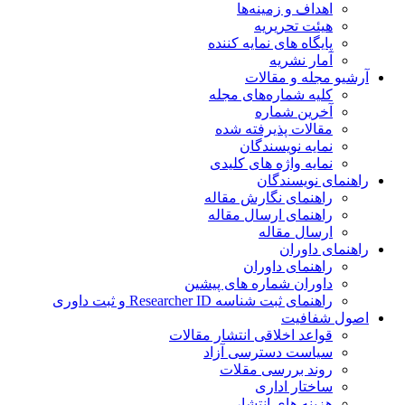
اهداف و زمینه‌ها
هیئت تحریریه
پایگاه های نمایه کننده
آمار نشریه
آرشیو مجله و مقالات
کلیه شماره‌های مجله
آخرین شماره
مقالات پذیرفته شده
نمایه نویسندگان
نمایه واژه های کلیدی
راهنمای نویسندگان
راهنمای نگارش مقاله
راهنمای ارسال مقاله
ارسال مقاله
راهنمای داوران
راهنمای داوران
داوران شماره های پیشین
راهنمای ثبت شناسه Researcher ID و ثبت داوری
اصول شفافیت
قواعد اخلاقی انتشار مقالات
سیاست دسترسی آزاد
روند بررسی مقلات
ساختار اداری
هزینه های انتشار