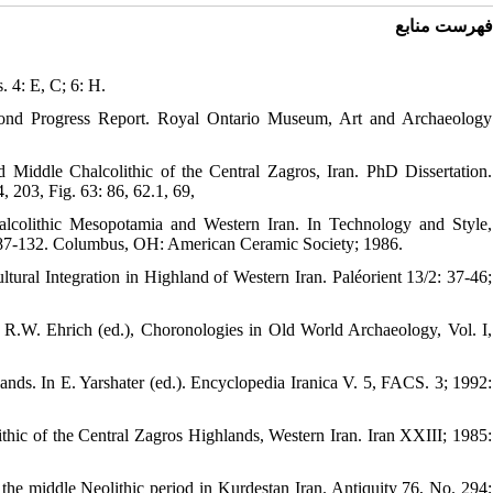
فهرست منابع
. 4: E, C; 6: H.
cond Progress Report. Royal Ontario Museum, Art and Archaeology
d Middle Chalcolithic of the Central Zagros, Iran. PhD Dissertation.
 203, Fig. 63: 86, 62.1, 69,
alcolithic Mesopotamia and Western Iran. In Technology and Style,
p. 87-132. Columbus, OH: American Ceramic Society; 1986.
ltural Integration in Highland of Western Iran. Paléorient 13/2: 37-46;
.W. Ehrich (ed.), Choronologies in Old World Archaeology, Vol. I,
ds. In E. Yarshater (ed.). Encyclopedia Iranica V. 5, FACS. 3; 1992:
hic of the Central Zagros Highlands, Western Iran. Iran XXIII; 1985:
the middle Neolithic period in Kurdestan Iran. Antiquity 76, No. 294;