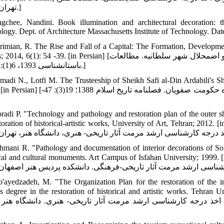
تهران؛ 1370.]
gchee, Nandini. Book illumination and architectural decoration: 
logy. Dept. of Architecture Massachusetts Institute of Technology. Dat
rimian, R. The Rise and Fall of a Capital: The Formation, Developmen
Studies; 2014, 6(1): 54 -39. [in Persian] [کریمیان رضوانه، طلوع و غروب یک پایتخت: شکل‏یابی، توسعه، اقتدار و اضمحلا
باستان‏شناسی 1393، 6(1): 54 -39.]
madi N., Lotfi M. The Trusteeship of Sheikh Safi al-Din Ardabili's Sh
47-28. [in Persian] [احمدی نزهت، لطفی مریم. تولیت بقعه شیخ صفی‏الدین اردبیلی در دوره حکوم
radi P. "Technology and pathology and restoration plan of the outer she
the restoration of historical-artistic works, University of Art, Tehran;] [مرادی پری¬چهر. «فن‏شناسی و آسیب‏شناسی
hmani R. "Pathology and documentation of interior decorations of Solt
historical and cultural monuments. Art Campus of Isfahan University] [رحمانی رضا. «آسیب‏شناسی و مستند نگاري تزئ
'ayedzadeh, M. "The Organization Plan for the restoration of the i
master's degree in the restoration of historical and artistic wor] [مؤید‏زاده مونا. «طرح 
ای اخذ درجه کارشناسی ارشد مرمت آثار تاریخی- هنری. دانشگاه هنر 