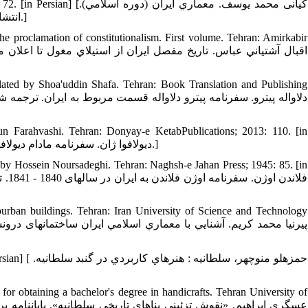
10.  2000: 72. [in Persian
انتشارات سازمان مطالعه و تدوين كتب علوم انساني دانشگاه‏ها (سمت)؛ 1379: 72.]
the proclamation of constitutionalism. First volume. Tehran: Amirkabir
nslated by Shoa'uddin Shafa. Tehran: Book Translation and Publishing
n Farahvashi. Tehran: Donyay-e KetabPublications; 2013: 110. [in
Persian] [دیولافوا ژان. سفرنامه مادام دیولافوا. ترجمه همایون فره‏وشی. تهران: انتشارات دنیای کتاب؛ 1392: 110.]
d by Hossein Noursadeghi. Tehran: Naghsh-e Jahan Press; 1945: 85. [in
uburban buildings. Tehran: Iran University of Science and Technology
16. n Persian
for obtaining a bachelor's degree in handicrafts. Tehran University of