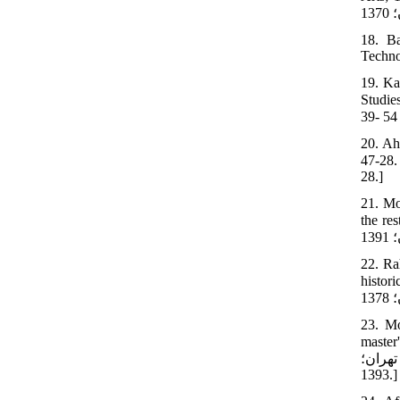
18. Ba
Techno
19. Ka
ل شهر سلطانیه. مطالعات
20. Ah
ت صفویان. فصلنامه تاریخ اسلام 1388؛ 19(3): 47-
28.]
21. Mo
 و طرح مرمت
22. Ra
ينات داخلي
23. Mo
ساماندهي
تهران؛
1393.]