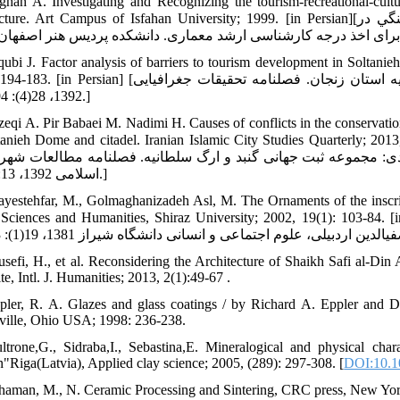
ghan A. Investigating and Recognizing the tourism-recreational-cult
architecture. Art Campus of Isfahan University; 1999. [in Persian][افغان آتوسا. مطالعه و شناخت مجموعه جهانگردي - تفريح
qubi J. Factor analysis of barriers to tourism development in Soltan
28(4): 194-183. [in Persian] [یعقوبی جعفر. تحلیل عامل موانع توسعه گردشگری در بخش سلطانیه استان زنجا
1392، 28(4): 194-183.]
zeqi A. Pir Babaei M. Nadimi H. Causes of conflicts in the conservation
of Soltanieh Dome and citadel. Iranian Islamic City Studies Qua] [رازقی علیرضا، پـیربابایی محمد ت
ی: مجموعه ثبت جهانی گنبد و ارگ سلطانیه. فصلنامه مطالعات شهر ا
اسلامی 1392، 13: 54-45.]
ayestehfar, M., Golmaghanizadeh Asl, M. The Ornaments of the inscrip
Social Sciences and Humanities, Shiraz University; 2002, 19(1): ] [شایسته‏فر مهناز، گلمغانی‏زاده اصل ملکه. تزئینا
usefi, H., et al. Reconsidering the Architecture of Shaikh Safi al-Din
Sara Site, Intl. J. Humanities; 2013, 2(1):‏ 49-67.
pler, R. A. Glazes and glass coatings / by Richard A. Eppler and
ville, Ohio USA; 1998: 236-238.
ltrone,G., Sidraba,I., Sebastina,E. Mineralogical and physical char
n"Riga(Latvia), Applied clay science; 2005, (289): 297-308. [
DOI:10.10
haman, M., N. Ceramic Processing and Sintering, CRC press, New Yor