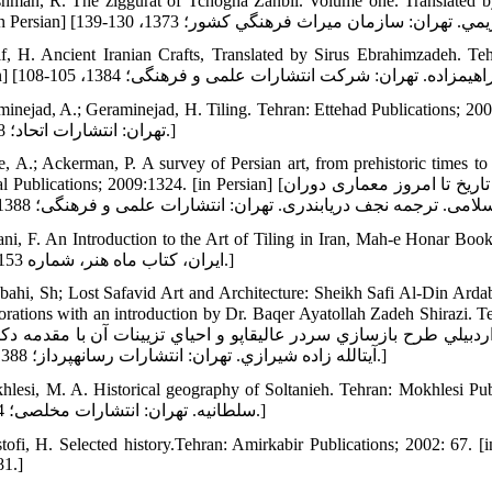
shman, R. The ziggurat of Tchogha Zanbil. Volume one. Translated b
f, H. Ancient Iranian Crafts, Translated by Sirus Ebrahimzadeh. Te
Graminejad, A.; Geraminejad, H. Tiling. Tehran: Ettehad Publicati] [گرامی‏نژاد ابولقاسم. گرامی‏نژاد حمیدرضا. 
تهران: انتشارات اتحاد؛ 1388، 8.]
e, A.; Ackerman, P. A survey of Persian art, from prehistoric times to
Cultural Publications; 2009:1324. [in Persian] [پوپ آرتور اپهام، آکرمن فیلیس. سیری در هنر ایران از دوران پیش از تاریخ ت
Kiyani, F. An Introduction to the Art of Tiling in Iran, Mah-e ] [کیانی فاطمه. در آمدی بر هنر
ایران، کتاب ماه هنر، شماره 153؛ 1390.]
bahi, Sh; Lost Safavid Art and Architecture: Sheikh Safi Al-Din Arda
Its decorations with an introduction by Dr. Baqer Ayatollah Zadeh Shira] 
يلي طرح بازسازي سردر عالی‏قاپو و احياي تزيينات آن با مقدمه دکت
آیت‏الله زاده شيرازي. تهران: انتشارات رسانه‏پرداز؛ 1388: 9-14.]
Mokhlesi, M. A. Historical geography of Soltanieh. Tehran: Mokhl] [مخلصی محمدعلی. جغرافیا
سلطانیه. تهران: انتشارات مخلصی؛ 1364: 3.]
Mostofi, H. Selected history.Tehran: Amirkabir Publications; 2002:] [مستوفی حمدالله. تاریخ گزیده. تهران: انتشارا
1381: 67.]