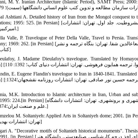
Kiani, M. Y. Iranian Architecture (Islamic Period), SAMT Press;] [کیانی محمد یوسف. معماري ايران (دوره
bal Ashtiani A. Detailed history of Iran from the Mongol conquest to 
Publications; 1995: 525. [in Persian] [اقبال آشتياني عباس. تاريخ مفصل ايران از استيلاي مغول تا اعلان مشروطيت. ج
امیرکبیر؛ 1374.]
lla Valle, P. Travelogue of Peter Della Valle, Travel to Persia. Tra
Company; 1969: 262. [in Persian] [دلاواله پیترو. سفرنامه پيترو دلاواله قسمت مربوط به ايران. ترجمه شعاع‏الدین شفا
كتاب؛ 1348]
eulafoy, J. Madame Dieulafoy's travelogue. Translated by Homayou
andin, E. Eugene Flandin's travelogue to Iran in 1840-1841. Translate
Persian] [فلاندن اوژن. سفرنامه اوژن فل
rnia, M.K. Introduction to Islamic architecture in Iran, Urban and s
Press; 1995: 224.[in Persian] [پيرنيا محمد کریم. آشنايي با معماري اسلامي ايران ساختمان‏های درون‏شهری و برون
علم و صنعت ايران؛1374: 224.]
Hamzelou M. Soltaniyeh: Applied Arts in Soltaniyeh dome; 2001. [i] [ حمزه‏لو منوچهر، سلطانيه : هنرهاي كاربردي در گن
تهران: انتشارات بهدید،1380]
gari A. "Decorative motifs of Soltanieh historical monuments". Thesis 
Arts; 1991. [in Persian] [عسگری ابراهیم. «نقوش تزئینی بناهای تاریخی سلطانیه». پایان‏نامه برای اخذ د