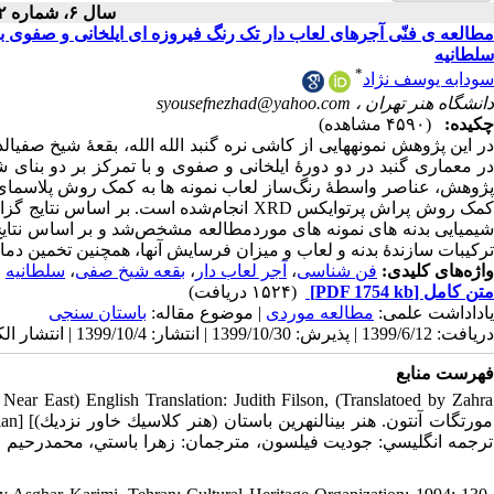
سال ۶، شماره ۲ - ( ۱۳۹۹ )
مطالعه ی فنّی آجرهای لعاب دار تک رنگ فیروزه ای ایلخانی و صفوی با
سلطانیه
*
سودابه یوسف نژاد
دانشگاه هنر تهران ،
syousefnezhad@yahoo.com
چکیده:
(۴۵۹۰ مشاهده)
در این پژوهش نمونه­هایی از کاشی نره گنبد الله الله، بقعۀ شیخ صفی­ال
در معماری گنبد در دو دورۀ ایلخانی و صفوی و با تمرکز بر دو بنای
کمک روش­ پراش پرتوایکس XRD انجام‌شده است.
شیمیایی بدنه­ های نمونه­ های موردمطالعه مشخص‌شد و بر اساس نتایج
ترکیبات سازندۀ بدنه و لعاب و میزان فرسایش آن­ها، همچنین تخمین دم
واژه‌های کلیدی:
فن شناسی
،
آجر لعاب دار
،
بقعه شیخ صفی
،
سلطانیه
متن کامل
[PDF 1754 kb]
(۱۵۲۴ دریافت)
یاداداشت علمی:
مطالعه موردی
| موضوع مقاله:
باستان سنجی
دریافت: 1399/6/12 | پذیرش: 1399/10/30 | انتشار: 1399/10/4 | انتشار الکترونیک: 1399/10/4
فهرست منابع
Near East) English Translation: Judith Filson, (Translatoed by Zahra
n Persian