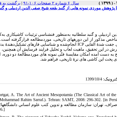
سال ۶ شماره ۲ صفحات ۱۰۶-۹۱
|
برگشت به ف
 پژوهش موردی نمونه هایی از گنبد بقعه شیخ صفی الدین اردبیلی و گنب
دین اردبیلی و گنبد سلطانیه به‌منظور فن­شناسی تزئینات کاشی­کاری به‌ک
 شاخص مذکور از این دوره­های تاریخی، موردمطالعه قرارگرفته است. 
پژوهش، عناصر واسطۀ رنگ‌ساز لعاب نمونه ­ها به کمک روش پلاسمای جفت شدۀ القایی ICP انجام‌شده و شناسایی فازهای تشکیل‌
 بر اساس نتایج گزارش در این تحقیق، ماهیت لعاب و تحلیل فرایند فرسایش آن‌ همچنین،
 به دست آمده امکان مقایسۀ فنّی نمونه­ های موردمطالعۀ دو دوره، 
ای پخت این کاشی ­های نرۀ تاریخی، فراهم شد.
rtgat, A. The Art of Ancient Mesopotamia (The Classical Art of the 
Basti, Mohammad Rahim Sarraf.). Tehran: SAMT, 2008: 296-302. [i] [مورتگات آنتون. هنر بین‏النهرین باستان (هنر كلاسيك 
296-302.]