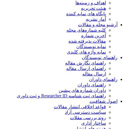
اهداف و زمینه‌ها
هیئت تحریریه
پایگاه های نمایه کننده
آمار نشریه
آرشیو مجله و مقالات
کلیه شماره‌های مجله
آخرین شماره
مقالات پذیرفته شده
نمایه نویسندگان
نمایه واژه های کلیدی
راهنمای نویسندگان
راهنمای نگارش مقاله
راهنمای ارسال مقاله
ارسال مقاله
راهنمای داوران
راهنمای داوران
داوران شماره های پیشین
راهنمای ثبت شناسه Researcher ID و ثبت داوری
اصول شفافیت
قواعد اخلاقی انتشار مقالات
سیاست دسترسی آزاد
روند بررسی مقلات
ساختار اداری
هزینه های انتشار