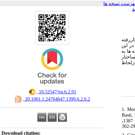
هرست نسخه ها
د
اررفته
در این
دهندۀ بدنه­ ها به
 ساختار
ازلحاظ
‎ 10.52547/jra.6.2.91
‎ 20.1001.1.24764647.1399.6.2.6.2
1. Moo
خاور نزديك)
ترجمه انگليسي: جوديت فيلسون، مترجمان: زهرا باستي، محمدرحيم صراف، تهران: سازمان مطالعه و تدوين كتب علوم انساني دانشگاه‏ها؛ 1387،
Download citation: