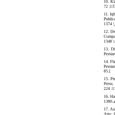
 اسلامي).
11. Iq
لد اول. تهران: انتشارات
12. De
. تهران: بنگاه ترجمه و نشر
13. Di
14. Fl
اندن به ايران در سال‏های 1840 - 1841. ترجمه حسين نور صادقی. تهران: انتشارات روزنامه نقش‏جهان؛1324:
85.]
15. Pi
‏شهری. تهران: انتشارات دانشگاه
بد سلطانيه.
17. As
رجه کارشناسی صنایع‏دستی. دانشگاه هنر