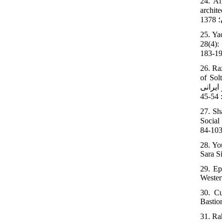
24. Af
ي- فرهنگي در
25. Ya
ن. فصلنامه‏ تحقیقات جغرافیایی
26. Ra
قی، ندیمی
یرانی
27. Sh
ت کتیبه‏ای
28. Yo
29. Ep
Wester
30. Cu
Bastio
31. Ra