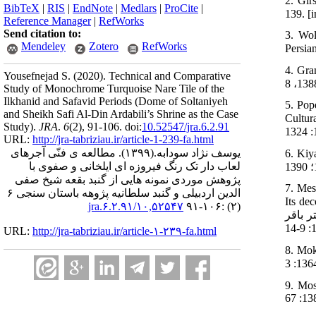
2. Gir
BibTeX
|
RIS
|
EndNote
|
Medlars
|
ProCite
|
Reference Manager
|
RefWorks
Send citation to:
3. Wol
Mendeley
Zotero
RefWorks
کاشی‏کاری.
Yousefnejad S.
(2020).
Technical and Comparative
Study of Monochrome Turquoise Nare Tile of the
Ilkhanid and Safavid Periods (Dome of Soltaniyeh
5. Pop
and Sheikh Safi Al-Din Ardabili’s Shrine as the Case
ا امروز معماری دوران
Study).
JRA
.
6
(2)
, 91-106. doi:
10.52547/jra.6.2.91
URL:
http://jra-tabriziau.ir/article-1-239-fa.html
یوسف نژاد سودابه.
(۱۳۹۹).
مطالعه ی فنّی آجرهای
 کاشیکاری
لعاب دار تک رنگ فیروزه ای ایلخانی و صفوی با
پژوهش موردی نمونه هایی از گنبد بقعه شیخ صفی
7. Mes
الدین اردبیلی و گنبد سلطانیه پژوهه باستان سنجی ۶
[مصباحی
۱۰,۵۲۵۴۷/jra.۶.۲.۹۱
(۲) :۱۰۶-۹۱
ر باقر
URL:
http://jra-tabriziau.ir/article-۱-۲۳۹-fa.html
ی تاریخی
ت امیرکبیر؛