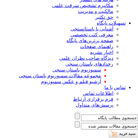
ﻣﮑﺎﻧﯿﺰم ﺗﺸﺨﯿﺺ ﺳﺮﻗﺖ ﻋﻠﻤﯽ
مالکیت و مدیریت
حق تکثیر
تسهیلات پایگاه
آشنایی با باستانسنجی
معرفی کتب تخصصی
صفحه برترین‌های پایگاه
راهنمای صفحات
اخبار نشریه
دیدگاه صاحب نظران علمی
رخدادهای باستان سنجی
سمپوزیوم باستان سنجی
مجموعه مقالات سمپوزیوم باستان سنجی
آرشیو فیلم و عکس سمپوزیوم
تماس با ما
اطلاعات تماس
فرم برقراری ارتباط
پرسش‌های متداول