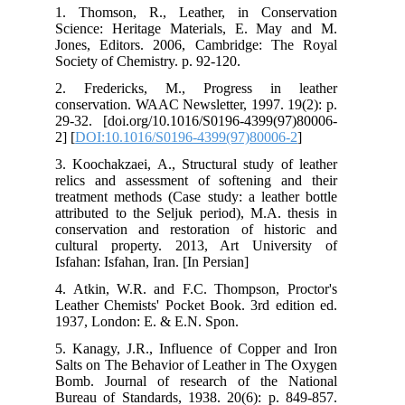
1. 
Sci
Jon
Soc
2. 
con
29-
2] [
3. 
rel
tre
att
con
cul
Isfa
4. 
Lea
193
5. 
Sal
Bom
Bur