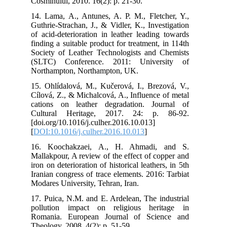
Cos
14.
Gut
of 
fin
Soc
(SL
Nor
15.
Cíl
cat
Cul
[do
[
DO
16.
Mal
iron
Ira
Mod
17.
pol
Rom
The