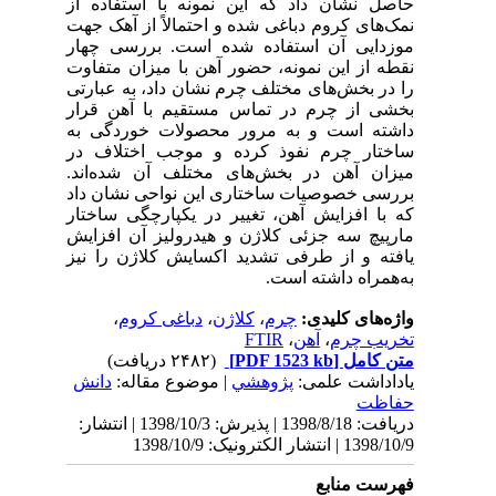
 از
جهت
هار
اوت
رتی
رار
 به
 در
اند
داد
تار
ایش
نیز
نش
139 | انتشار