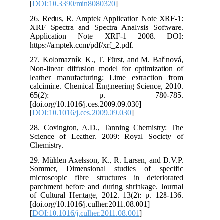
[
DO
26.
XRF
Ap
htt
27.
Non
lea
cal
6
[do
[
DO
28.
Sci
Che
29.
Som
mic
par
of 
[do
[
DO