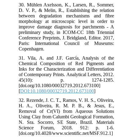
30.
D. 
bet
mor
imp
pre
Con
Par
Cop
31.
Che
Ink
of 
4
[do
[
DO
32.
H. 
Rem
Usi
N. 
Sc
[do