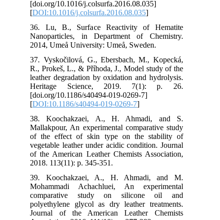
[do
[
DO
36.
Nan
201
37.
R.,
lea
He
[do
[
DO
38.
Mal
of 
veg
of 
201
39.
Mo
co
pol
Jou