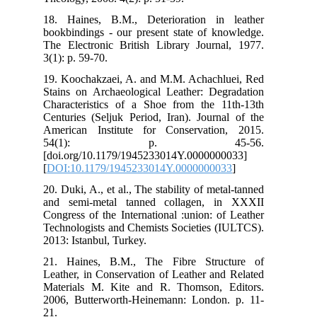
18.
boo
The
3(1)
19.
Sta
Cha
Cen
Ame
5
[do
[
DO
20. 
and
Con
Tec
201
21.
Lea
Mat
200
21.