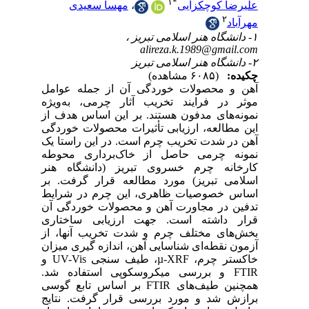
امل
یژه
 از
دگی
 یک
طه
نر
 بر
یط
 آن
ری
 از
زان
و
U
شد
سی
ایج