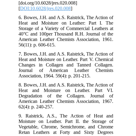
[do
[
DO
6. 
Hea
Sto
40°
Ame
56(
7. 
Hea
Cha
Jo
Ass
8. 
Hea
Deg
Ame
62(
9. 
Moi
Veg
Ret