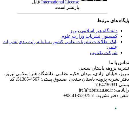
ندی نشریات
لامی تبریز
دفتر نشریه پژوهه­ باستان­ سنجی صندوق پستی: 4567-51385، کد