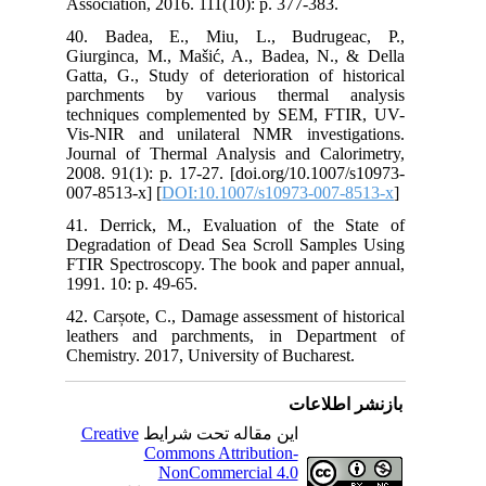
Ass
40.
Giu
Gat
par
tec
Vis
Jou
200
007
41.
Deg
FTI
199
42.
lea
Che
C