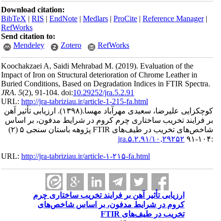
Download ci
BibTeX
|
RI
RefWorks
Send citatio
Mendele
Koochakzaei
Impact of Iro
Buried Condi
JRA
.
5
(2)
, 9
URL:
http://
بی تأثیر آهن
ن، بر اساس
شاخص‌های تخریب در طیف‌های FTIR پژوهه باستان سنجی ۵ (۲)
URL:
http://
رم
ی