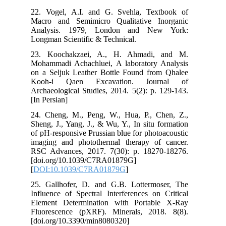
22.
Mac
An
Lon
23.
Moh
on 
Ko
Arc
[In 
24.
She
of 
ima
RSC
[do
[
DO
25.
Inf
Ele
Flu
[do