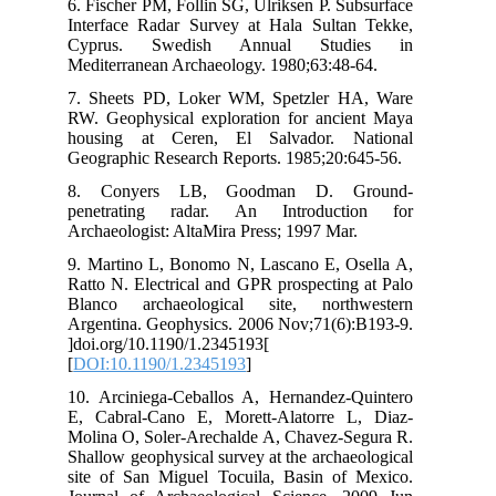
6. 
Int
Cy
Med
7. 
RW.
hou
Geo
8.
pen
Arc
9. 
Rat
Bla
Arg
]do
[
DO
10.
E, 
Mol
Sha
sit