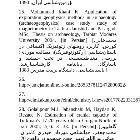
25
exp
(ar
mag
MSc
Univ
 در
ردی
 و
شد
26.
htt
27.
htt
28.
Rez
Tur
Iran
ران
رضائی نوراالله. تعیین حجم جمجمه در بالغین 20-