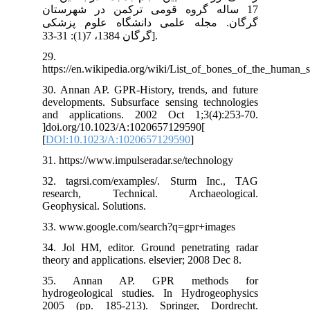
17
کی
29.
htt
30.
dev
and
]do
[
DO
31.
32.
re
Geo
33.
34.
the
35
hyd
200