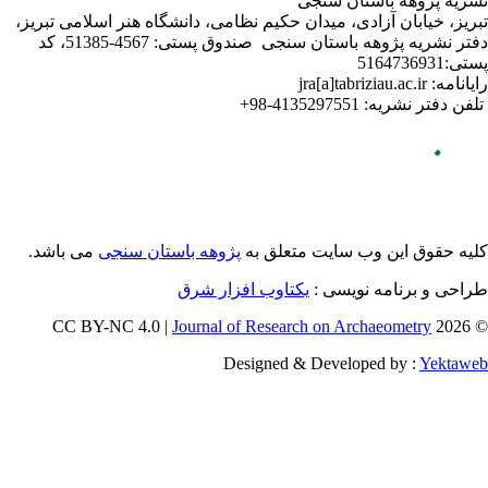
لامی تبریز
دفتر نشریه پژوهه­ باستان­ سنجی صندوق پستی: 4567-51385، کد
می باشد