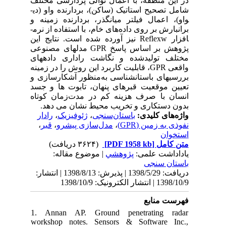
تلف
شامل تصحیح استاتیک (ساکن)، بردارنده واو (دی­
ه و
برانبارش بر روی داده‌های خام، با استفاده از نرم­
فزار
ساس پاسخ
های
اقعی
ی و
جسد
تاه
د
ر
،
139 | انتشار
1.
wor