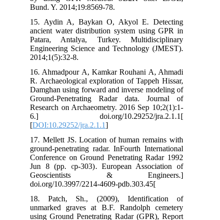
Bun
15.
anc
Pat
Eng
201
16.
R. 
Dam
Gro
Res
6.
[
DO
17.
gro
Con
Jun
Ge
doi
18.
unm
usi