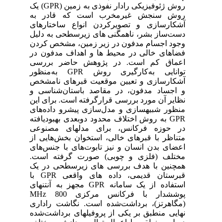
روش ژئوفیزیکی رادار نفوذی به زمین (GPR)
به
های
لیل
ردن
 در
سی
کارگیری روش
شخص
ی و
این
های
GPR
عی
 از
های
ست
 یک
قبرستان قدیمی، داده­ های واقعی GPR با
ک سامانه
رکانس مرکزی
(ری
شده