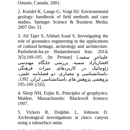
Ont
2. 
geo
stu
200
3. 
rol
of 
Paz
3(5)
سی
گی
-می
پژوهشی پژوهش های باستا‏ن‏شناسی ایران. 1392،
4. 
Mal
199
5.
Arc
usi