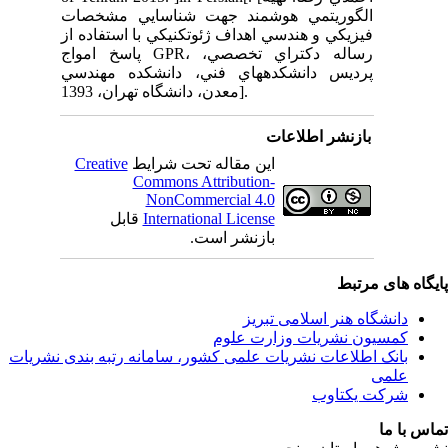
ات
 از
پاسخ امواج
سي
C
ندی نشریات