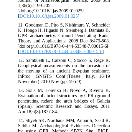
Jou
1;3
]do
[
DO
11.
K, 
GPR
The
]do
[
DO
12.
Geo
the
InP
Nov
13.
Eva
pen
(Sp
Apr
14.
Sai
by