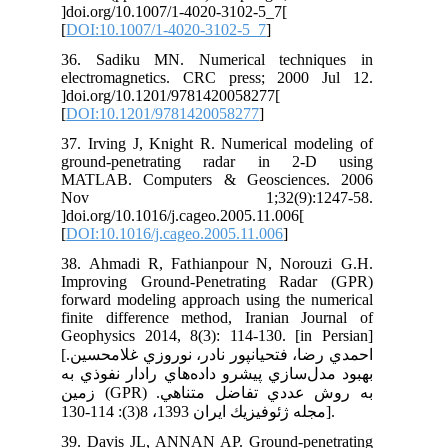
]do
[
DO
36.
ele
]do
[
DO
37.
gr
MA
N
]do
[
DO
38.
Imp
for
fin
Geo
[احمدي رضا، فتحيان‏پور نادر، نوروزي غلامحسین.
 به
زمين (GPR) دي تفاضل متناهي
39.