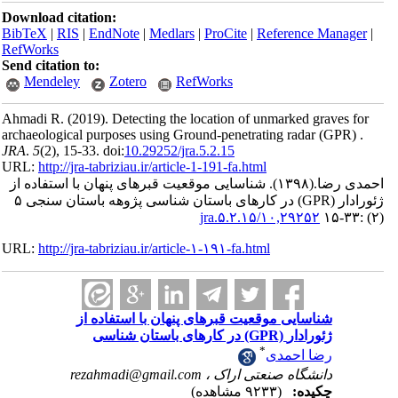
Download ci
BibTeX
|
RI
RefWorks
Send citatio
Mendele
Ahmadi R.
(
archaeologica
JRA
.
5
(2)
, 1
URL:
http://
استفاده از
ژئورادار‎ (GPR) ‎در کارهای باستان ‌شناسی پژوهه باستان سنجی ۵
URL:
http://