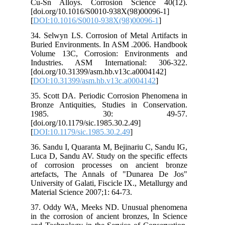
Cu-
[do
[
DO
34.
Bur
Vol
Ind
[do
[
DO
35.
Bro
1
[do
[
DO
36.
Luc
of 
art
Uni
Mat
37.
in 