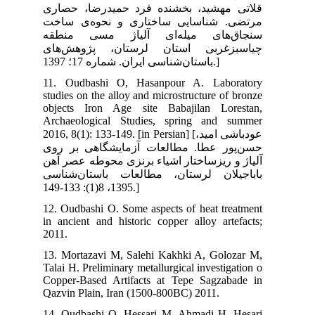
اری
خت
قه
ای
11.
stu
obj
Arc
2016,
روی
آهن
اسی
12.
in 
201
13.
Tal
Cop
Qaz
14.