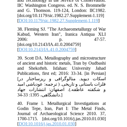
and
IIC
and
[‏doi.org/10.1179/sic.1982.27.Supplement-1.119]
[
DO
38.
Kab
2
[do
[
DO
39.
of 
and
Pub
[اسکات دیوید. متالوگرافی و ریزساختار در
مید
هاد
40.
God
Jou
170
[
DO