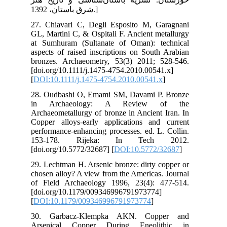
27.
GL,
at 
asp
bro
[do
[
DO
28.
in
Arc
Cop
per
15
[do
29.
cho
of 
[do
[
DO
30
Ar