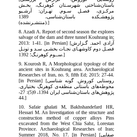
ـش
يو
ده باستان‌شناسی، 1389
8. 
sal
2013: 
نـل
9. 
anc
Res
[in Persia
اری
پژوهش‌های باستان‌شناسی ایران 1394، 9(5): 27-
44.
10.
Hes
con
exc
Pro
Sum