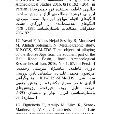
Arc
Persian] [ حمیدرضا
اخت
ردی
شت
جعفرآباد، مطالعات باستان‌شناسی1395، 8(1):
17.
M, 
ICP
of 
Hal
Res
[یاوری فاطمه، عباس‏نژاد سرستی رحمت،
رسی
متالوگرافی،
بی
ای
باستان‌شناسی ایران، بهار و تابستان 1395،
18.
Mar