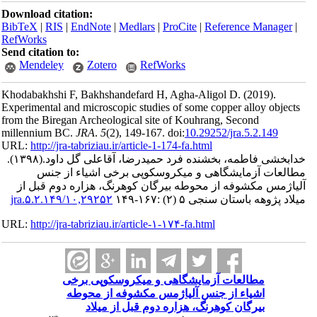
Download ci
BibTeX
|
RI
RefWorks
Send citatio
Mendele
Khodabakhsh
Experimental
from the Bir
millennium 
URL:
http://
(۱۳۹۸).
اود
 جنس
م قبل از
URL:
http://