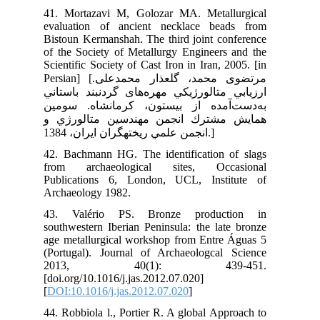
41.
eva
Bis
of 
Sci
Persian] [علی
ﺎﻧﻲ
مين
 و
42.
fr
Pub
Arc
43
sou
age
(Po
2
[do
[
DO
44.