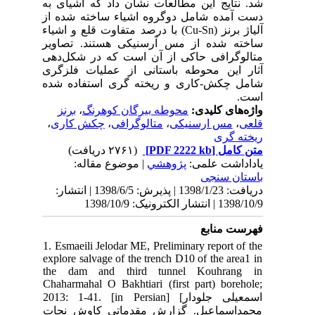
 به
 از
) ء
ویر
دهی
گری
شده
،
ی
نتشار
1. 
exp
th
Cha
2013
ات