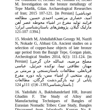
M. 
Tep
of I
عه
آهن
ان؛
15.
N, 
sel
age
Arc
Persian] [گرجی
اسی
 بر
فرغ
عات
16.
Gh
Man
Eur
Dis