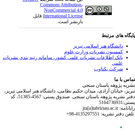
ندی نشریات
لامی تبریز
دفتر نشریه پژوهه­ باستان­ سنجی صندوق پستی: 4567-51385، کد