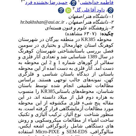
۲
*
hr
تان
مین
رنگ
زی و
ن محوطه به
وطه
گری
ساس
ان
وب
این
وطه
 به
نیک
روش
یکس
اده