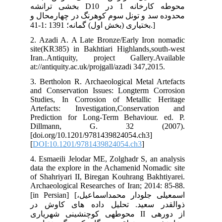
ی ترانشه
ل و
2. 
sit
Ira
at:/
3. 
and
Stu
Art
Pre
D
[do
[
DO
4. 
dat
of 
Arc
[in Persia
در
یاری