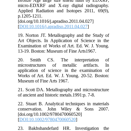
Bro
mic
App
p.1
[do
[
DO
19.
Art
Exa
13-
20
mic
app
Wor
Mus
21.
of a
22.
co
[do
[
DO
23.