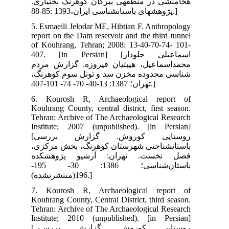
اری
5. 
rep
of 
407.
ردم
رنگ
6. 
Kou
Teh
Ins
[روستایی کوروش. گزارش بررسی
کزی
ده
باستان‌شناسی؛ 1386: 30- 195-
7. 
Kou
Teh
Ins
[روستایی کوروش. گزارش بررسـی