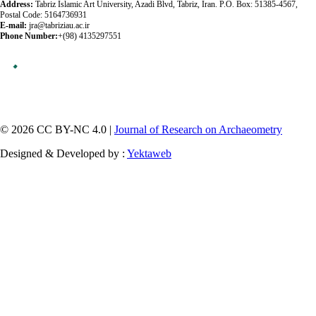
Address:
Tabriz Islamic Art University, Azadi Blvd, Tabriz, Iran. P.O. Box: 51385-4567,
Postal Code: 5164736931
E-mail:
jra@tabriziau.ac.ir
Phone Number:
+(98) 4135297551
© 2026 CC BY-NC 4.0 |
Journal of Research on Archaeometry
Designed & Developed by :
Yektaweb