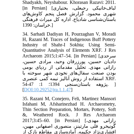
Shadyakh, Neyshabour. Khorasan Razavi: 2011.
[in Persian] [لباف‌خانیکی رجبعلی، بختیاری
شهری محمود. گزارش فصل پنجم کاوش‌های
باستان‌شناسی شادیاخ. اداره کل میراث فرهنگی
خراسان: 1390.]
34. Sarhadi Dadiyan H, Pourzaghan V, Moradi
H, Razani M. Traces of Indigenous Buff Pottery
Industry of Shahr-I Sokhta; Using Semi-
Quantitative Analysis of Elements XRF. J Res
Archaeom 2015;1:47–54. [in Persian] [سرحدی
دادیان حسین، پورزرقان وحید، مرادی حسین،
رازانی مهدی. تحلیل مقدماتی از ردپای بومی
بودن صنعت سفال‌های نخودی شهر سوخته با
استفاده از روش آنالیز نیمه کمی عنصری XRF.
پژوهه باستان‌سنجی 1394؛ 1: 47-54. ]
[
DOI:10.29252/jra.1.1.47
]
35. Razani M, Conejero, Feli, Martinez Mansori
Isfahani M, Afsharinezhad H. Archaeometry,
Thin Section Preparation, Mortars, Pottery, Soft
&, Weathered Rock. J Res Archaeom
2017;3:45–60. [in Persian] [رازانی مهدی،
گونیخرو فلی مارتینز، منصوری اصفهانی مهین،
افشاری‌نژاد حکیمه. آماده‌سازی مقاطع نازک از