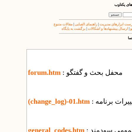
های یکتاوب
ست ابزارهای مدیریت
|
راهنمای الفبایی
|
مقالات متنوع
و
|
ارسال پیشنهادها و اشکالات
|
برگشت به پایگاه
ما
: محفل بحث و گفتگو
forum.htm
یرات برنامه
(change_log)-01.htm
عمومی سودمند
general_codes.htm