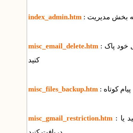
 به بخش مدیریت
index_admin.htm
: چگونه‌ همه‌ی نامه‌های الکترونیک را از وب‌میل خود پاک
misc_email_delete.htm
کنید
پیام کوتاه
misc_files_backup.htm
: چه فایل‌هایی را با جی‌میل نمی‌توانید بفرستید یا
misc_gmail_restriction.htm
دریافت کنید