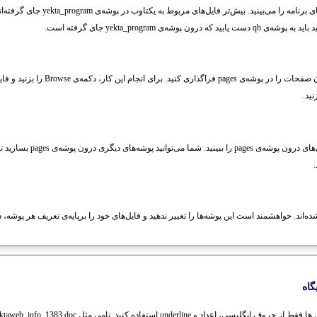
با کلیک روی این دکمه همه‌ی پوشه‌های برنامه
شه‌ی yekta_program جای گرفته است.
تصویرهای مربوط به نوشته‌های درون صفحات را در پو
نید.
با کلیک روی این دکمه می‌توانید فایل
‌اند. خواهشمند است این پوشه‌ها را تغییر ندهید و فایل‌های خود را برپایه‌ی تعریف هر پوشه، د
گاه
اد و underline استفاده کنید. نامی مثل yektaweb_info_1383.doc مناسب است.