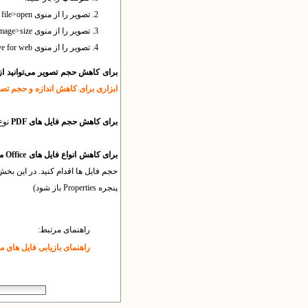
تصویر را از منوى file>open باز کنید.
تصویر را از منوى image>size و دادن ابعاد جدید (حدود 450 براى عرض مناسب است) کوچک کنید.
تصویر را از منوى file>save for web و انتخاب نوع فایل و کیفیت مناسب ( JPG براى تصاویر بزرگ و رنگى مناسب است) و دادن نام انگلیسى ذخیره کنید.
براى کاهش حجم تصویر می‌توانید از نرم‌افزارهاى ساده‌ترى
ابزاری برای کاهش اندازه و حجم تصا
برای کاهش حجم فایل های PDF
نوع خرو
برای کاهش انواع فایل های Office مثل Word
پنجره Properties باز شود)
راهنمای مرتبط:
راهنمای بازیابی فایل های م