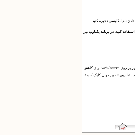
ستفاده کنید. در برنامه یکتاوب نیز
می توانید با انتخاب تصاویر و رفتن به بخش Compress Pictures و سپس تنظیم تصاویر بر روی web / screen برای کاهش
(در نسخه های قدیمی تر می توانید ابتدا روی تصویر دوبل کلیک کنید تا