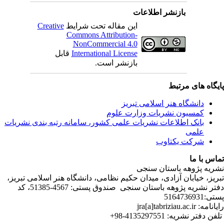
C
ندی نشریات
لامی تبریز
دفتر نشریه پژوهه­ باستان­ سنجی صندوق پستی: 4567-51385، کد