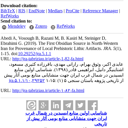
Download ci
BibTeX
|
RI
RefWorks
Send citatio
Mendele
Abedi A, Vos
Ebrahimi G.
Iran for Prov
1-15. doi:
10.
URL:
http://
ی مسعود
منابع
ی آثار پیش
URL:
http://