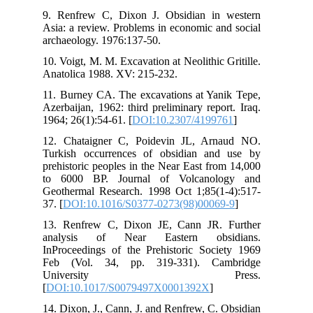
9. 
Asi
arc
10.
Ana
11.
Aze
196
12.
Tur
pre
to 
Geo
37. 
13.
an
InP
Fe
U
[
DO
14.