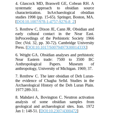
4. 
sys
cha
stu
[
DO
5. 
ear
InP
Dec
Pres
6. 
Ne
An
ant
7. 
the
Arc
197
8. 
ana
geo
Jan 