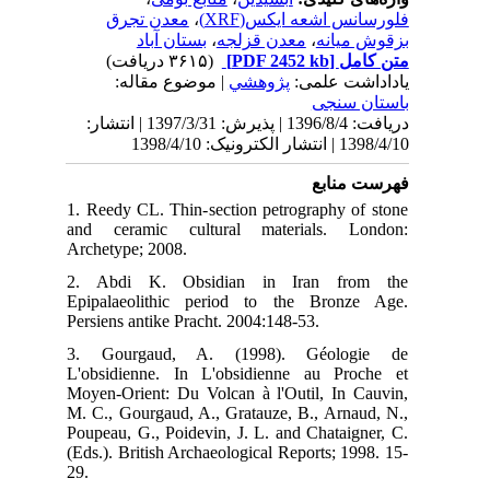
نتشار
1. 
and
Arc
2.
Epi
Per
3.
L'o
Moy
M. 
Pou
(Ed
29.