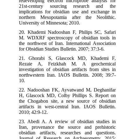
red
21s
imp
nor
Uni
20.
M. 
the
for
21.
Re
inv
nor
10.
22.
H, 
the
art
201
23.
Ira
obs
Jou