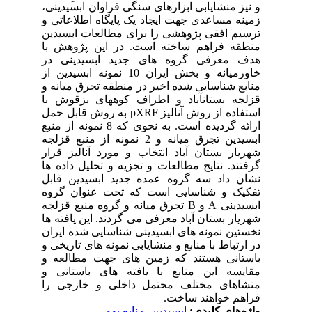
ینی
ی و
دین
 با
در
سیدین از
ه و
 با
ش آنالیز
مونه از منبع
ع قزلجه
رار
 ها
ابل
روه
یدینی
 ها
ران
خی و
ه و
ی و
را