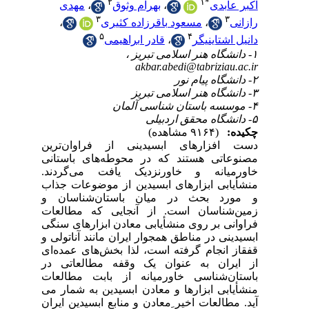
ین
انی
ند
ذاب
 و
عات
نگی
ی و
‌ای
 در
عات
 می
ران