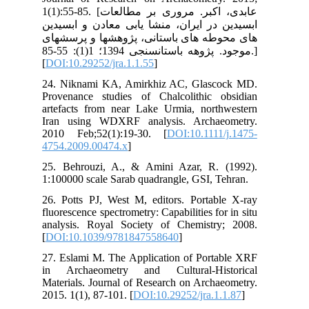
1(1):55-85. 
دین
های
موجود. پژوهه باستان‏سنجی 1394؛ 1(1): 55-85.]
[
DO
24.
Pro
art
Ira
201
475
25.
1:1
26.
fluo
ana
[
DO
27.
in 
Mat
201