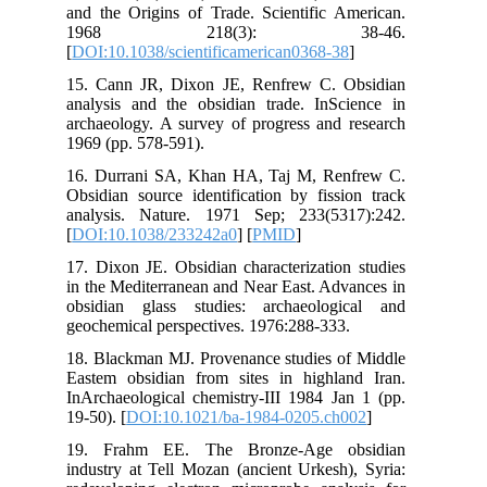
and
1
[
DO
15.
ana
arc
196
16.
Obs
ana
[
DO
17.
in 
obs
geo
18.
Eas
InA
19-5
19
ind