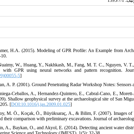
amer, H.A. (2015). Modeling of GPR Profile: An Example from Archae
-10.
Nuaimy, W., Huang, Y., Nakhkash, M., Fang, M. T. C., Nguyen, V. T., &
s with GPR using neural networks and pattern recognition. Jour
99)00055-5
]
an, A. P. (2001). Ground Penetrating Radar Workshop Notes: Sensors 
iniega-Ceballos, A., Hernandez-Quintero, E., Cabral-Cano, E., Morett
09). Shallow geophysical survey at the archaeological site of San Migu
205. [
DOI:10.1016/j.jas.2009.01.025
]
soy, M. Ö., Koçak, Ö., Büyüksaraç, A., & Bilim, F. (2007). Images of
nd their comparison with preliminary excavations. Journal of archaeolog
in, A., Baykan, O., and Akyol, E. (2014). Detecting ancient water distr
ering Science and Technology (JMEST), 1(5): 32-38.