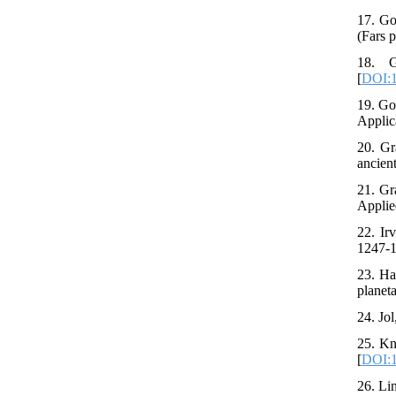
17. Go
(Fars p
18. G
[
DOI:1
19. Go
Applica
20. Gr
ancien
21. Gra
Applie
22. Ir
1247-1
23. Ha
planet
24. Jo
25. Kn
[
DOI:1
26. Li