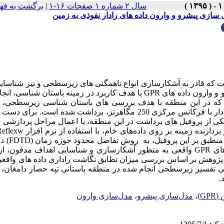
برگشت به فه
|
سال ۲ شماره ۱ صفحات ۱۶-۱
سازی پیشرو و وارون داده های رادار نفوذی به زمین
روش رادار نفوذی  (GPR) آشکارسازی انواع ناهمگنی های زیرسطحی و نیز شناسایی انواع
اهداف مدفون در اعماق کم است. در پژوهش حاضر مدل سازی پیشرو  GPR با هدف کاربرد در زمینه باستان شناسی، انجام شده
 که در این منطقه با هدف بررسی های باستان شناسی زیرسطحی، ت
با استفاده از یک  GPR مجهز به آنتن های پوشش دار با فرکانس مرکزی 250 مگاهرتز، برداشت شده است. برای دست یابی به
هدف، نگاشت راداری نهایی مطلوب داده  GPR روفیل های برداشت در این منطقه، با اعمال مراحل پردازشی مختلف
مدل مصنوعی متناظر با (FDTD) دوبعدی،
شبیه سازی شد. در ادامه برای اعتبارسنجی تعبیر و تفسی GPR واقعی به منظور آشکارسازی و شناسایی اهداف مدفون، از روش
ب GPR ر زیرسطحی انجام شده در منطقه باستانی تپه حصار دامغان، قابلیت
د
مدل‌سازی وارون
،
مدل‌سازی پیشرو
،
ین