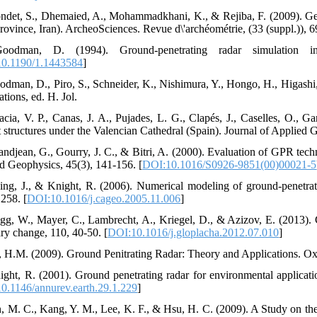
ndet, S., Dhemaied, A., Mohammadkhani, K., & Rejiba, F. (2009). Geoph
rovince, Iran). ArcheoSciences. Revue d\'archéométrie, (33 (suppl.)), 6
oodman, D. (1994). Ground-penetrating radar simulation in
0.1190/1.1443584
]
odman, D., Piro, S., Schneider, K., Nishimura, Y., Hongo, H., Higas
tions, ed. H. Jol.
acia, V. P., Canas, J. A., Pujades, L. G., Clapés, J., Caselles, O., G
t structures under the Valencian Cathedral (Spain). Journal of Applied 
ndjean, G., Gourry, J. C., & Bitri, A. (2000). Evaluation of GPR techniq
d Geophysics, 45(3), 141-156. [
DOI:10.1016/S0926-9851(00)00021-5
ving, J., & Knight, R. (2006). Numerical modeling of ground-penet
258. [
DOI:10.1016/j.cageo.2005.11.006
]
gg, W., Mayer, C., Lambrecht, A., Kriegel, D., & Azizov, E. (2013). 
ary change, 110, 40-50. [
DOI:10.1016/j.gloplacha.2012.07.010
]
l, H.M. (2009). Ground Penitrating Radar: Theory and Applications. Ox
ight, R. (2001). Ground penetrating radar for environmental applicat
0.1146/annurev.earth.29.1.229
]
n, M. C., Kang, Y. M., Lee, K. F., & Hsu, H. C. (2009). A Study on t