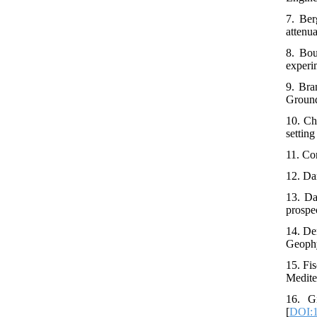
7. Ber
attenu
8. Bou
experi
9. Bra
Ground
10. Chr
settin
11. Co
12. Da
13. Da
prospe
14. De
Geophy
15. Fi
Medite
16. G
[
DOI:1