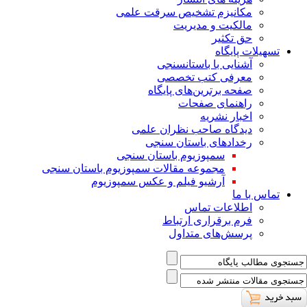
ﻣﮑﺎﻧﯿﺰم ﺗﺸﺨﯿﺺ ﺳﺮﻗﺖ ﻋﻠﻤﯽ
مالکیت و مدیریت
حق تکثیر
تسهیلات پایگاه
آشنایی با باستانسنجی
معرفی کتب تخصصی
صفحه برترین‌های پایگاه
راهنمای صفحات
اخبار نشریه
دیدگاه صاحب نظران علمی
رخدادهای باستان سنجی
سمپوزیوم باستان سنجی
مجموعه مقالات سمپوزیوم باستان سنجی
آرشیو فیلم و عکس سمپوزیوم
تماس با ما
اطلاعات تماس
فرم برقراری ارتباط
پرسش‌های متداول