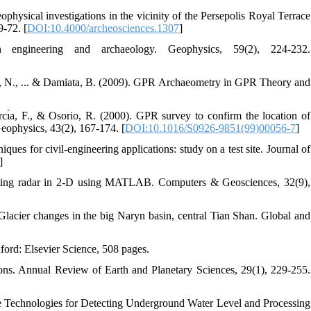
ysical investigations in the vicinity of the Persepolis Royal Terrace
9-72. [
DOI:10.4000/archeosciences.1307
]
 engineering and archaeology. Geophysics, 59(2), 224-232.
hi, N., ... & Damiata, B. (2009). GPR Archaeometry in GPR Theory and
arcı́a, F., & Osorio, R. (2000). GPR survey to confirm the location of
Geophysics, 43(2), 167-174. [
DOI:10.1016/S0926-9851(99)00056-7
]
ues for civil-engineering applications: study on a test site. Journal of
]
rating radar in 2-D using MATLAB. Computers & Geosciences, 32(9),
Glacier changes in the big Naryn basin, central Tian Shan. Global and
ford: Elsevier Science, 508 pages.
ions. Annual Review of Earth and Planetary Sciences, 29(1), 229-255.
he Technologies for Detecting Underground Water Level and Processing