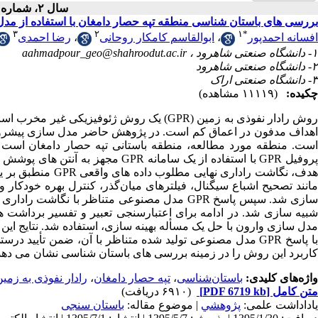
سال ۲، شماره ۱ - ( ۱۳۹۵ )
بررسی های باستان شناسی منطقه تپه حصار دامغان با استفاده از مدل 
۳
۲
۱
*
رضا احمدی
،
ابوالقاسم کامکار روحانی
،
افسانه احمدپور
aahmadpour_geo@shahroodut.ac.ir
۱- دانشگاه صنعتی شاهرود ،
۲- دانشگاه صنعتی شاهرود
۳- دانشگاه صنعتی اراک
چکیده:
(۱۱۱۱۹ مشاهده)
یک روش ژئوفیزیکی غیر مخرب است که قادر به 
است. منطقه مورد مطالعه، منطقه باستانی تپه حصار دامغان است
منطبق بر یکی از پ
مدل مصنوعی تولید شده متناظر با آن، ضمن تأیید درستی تفسی
کاربرد این روش را در زمینه بررسی های باستان شناسی نشان می ده.
رادار نفوذی به زم (GPR)
،
تپه حصار دامغان
،
باستان‌شناسی
واژه‌های کلیدی:
(۶۹۱۰ دریافت)
[PDF 6719 kb]
متن کامل
یاداداشت علمی:
پژوهشي
| موضوع مقاله:
باستان سنجی