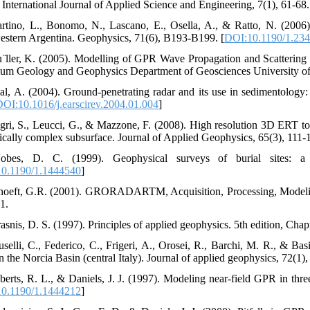
 International Journal of Applied Science and Engineering, 7(1), 61-68.
rtino, L., Bonomo, N., Lascano, E., Osella, A., & Ratto, N. (2006).
estern Argentina. Geophysics, 71(6), B193-B199. [
DOI:10.1190/1.23
 ̈ller, K. (‌2005). ‌Modelling of GPR Wave Propagation and Scatterin
eum Geology and Geophysics Department of Geosciences University of
al, A. (2004). Ground-penetrating radar and its use in sedimentology:
OI:10.1016/j.earscirev.2004.01.004
]
gri, S., Leucci, G., & Mazzone, F. (2008). High resolution 3D ERT to 
ically complex subsurface. Journal of Applied Geophysics, 65(3), 111-1
obes, D. C. (1999). Geophysical surveys of burial sites: a
0.1190/1.1444540
]
hoeft, G.R. (2001). GRORADARTM, Acquisition, Processing, Modeling
1.
rasnis, D. S. (1997). Principles of applied geophysics. 5th edition, Ch
uselli, C., Federico, C., Frigeri, A., Orosei, R., Barchi, M. R., & Bas
in the Norcia Basin (central Italy). Journal of applied geophysics, 72(1),
berts, R. L., & Daniels, J. J. (1997). Modeling near-field GPR in t
0.1190/1.1444212
]