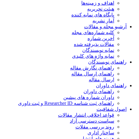
اهداف و زمینه‌ها
هیئت تحریریه
پایگاه های نمایه کننده
آمار نشریه
آرشیو مجله و مقالات
کلیه شماره‌های مجله
آخرین شماره
مقالات پذیرفته شده
نمایه نویسندگان
نمایه واژه های کلیدی
راهنمای نویسندگان
راهنمای نگارش مقاله
راهنمای ارسال مقاله
ارسال مقاله
راهنمای داوران
راهنمای داوران
داوران شماره های پیشین
راهنمای ثبت شناسه Researcher ID و ثبت داوری
اصول شفافیت
قواعد اخلاقی انتشار مقالات
سیاست دسترسی آزاد
روند بررسی مقلات
ساختار اداری
هزینه های انتشار