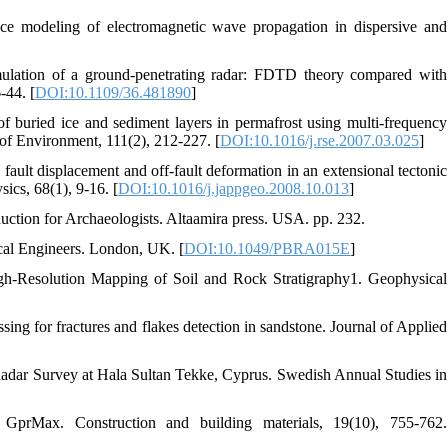
ence modeling of electromagnetic wave propagation in dispersive and
imulation of a ground-penetrating radar: FDTD theory compared with
-44. [
DOI:10.1109/36.481890
]
of buried ice and sediment layers in permafrost using multi-frequency
of Environment, 111(2), 212-227. [
DOI:10.1016/j.rse.2007.03.025
]
g fault displacement and off-fault deformation in an extensional tectonic
ics, 68(1), 9-16. [
DOI:10.1016/j.jappgeo.2008.10.013
]
ction for Archaeologists. Altaamira press. USA. pp. 232.
ical Engineers. London, UK. [
DOI:10.1049/PBRA015E
]
igh‐Resolution Mapping of Soil and Rock Stratigraphy1. Geophysical
ng for fractures and flakes detection in sandstone. Journal of Applied
e Radar Survey at Hala Sultan Tekke, Cyprus. Swedish Annual Studies in
GprMax. Construction and building materials, 19(10), 755-762.