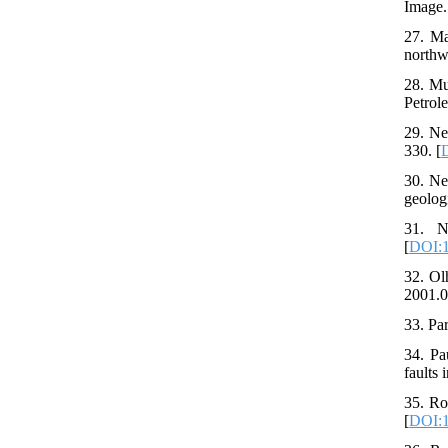
Image.
27. Ma
northw
28. Mu
Petrol
29. Ne
330. [
D
30. Ne
geolog
31. N
[
DOI:1
32. Ol
2001.0
33. Pa
34. Pa
faults 
35. Ro
[
DOI:1