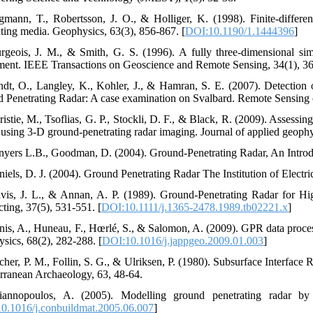
gmann, T., Robertsson, J. O., & Holliger, K. (1998). Finite-differ
ating media. Geophysics, 63(3), 856-867. [
DOI:10.1190/1.1444396
]
rgeois, J. M., & Smith, G. S. (1996). A fully three-dimensional s
ment. IEEE Transactions on Geoscience and Remote Sensing, 34(1), 36
ndt, O., Langley, K., Kohler, J., & Hamran, S. E. (2007). Detection 
 Penetrating Radar: A case examination on Svalbard. Remote Sensing 
istie, M., Tsoflias, G. P., Stockli, D. F., & Black, R. (2009). Assessin
g using 3-D ground-penetrating radar imaging. Journal of applied geophys
nyers L.B., Goodman, D. (2004). Ground-Penetrating Radar, An Introdu
niels, D. J. (2004). Ground Penetrating Radar The Institution of Electr
vis, J. L., & Annan, A. P. (1989). Ground‐Penetrating Radar for H
cting, 37(5), 531-551. [
DOI:10.1111/j.1365-2478.1989.tb02221.x
]
nis, A., Huneau, F., Hœrlé, S., & Salomon, A. (2009). GPR data processi
sics, 68(2), 282-288. [
DOI:10.1016/j.jappgeo.2009.01.003
]
scher, P. M., Follin, S. G., & Ulriksen, P. (1980). Subsurface Interfac
rranean Archaeology, 63, 48-64.
iannopoulos, A. (2005). Modelling ground penetrating radar by 
0.1016/j.conbuildmat.2005.06.007
]