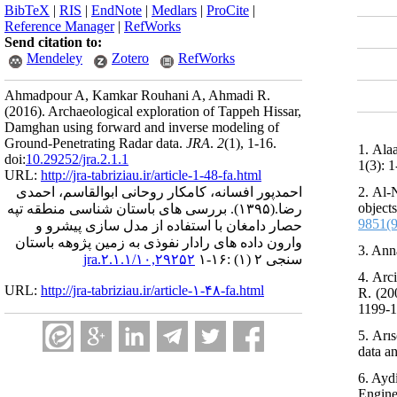
BibTeX
|
RIS
|
EndNote
|
Medlars
|
ProCite
|
Reference Manager
|
RefWorks
Send citation to:
Mendeley
Zotero
RefWorks
Ahmadpour A, Kamkar Rouhani A, Ahmadi R.
(2016).
Archaeological exploration of Tappeh Hissar,
Damghan using forward and inverse modeling of
Ground-Penetrating Radar data.
JRA
.
2
(1)
, 1-16.
1. Ala
doi:
10.29252/jra.2.1.1
1(3): 1
URL:
http://jra-tabriziau.ir/article-1-48-fa.html
2. Al-
احمدپور افسانه، کامکار روحانی ابوالقاسم، احمدی
object
بررسی های باستان شناسی منطقه تپه
(۱۳۹۵).
رضا.
9851(
حصار دامغان با استفاده از مدل سازی پیشرو و
وارون داده های رادار نفوذی به زمین پژوهه باستان
3. Ann
۱۰,۲۹۲۵۲/jra.۲.۱.۱
سنجی ۲ (۱) :۱۶-۱
4. Arc
URL:
http://jra-tabriziau.ir/article-۱-۴۸-fa.html
R. (20
1199-1
5. Arı
data a
6. Ayd
Engine