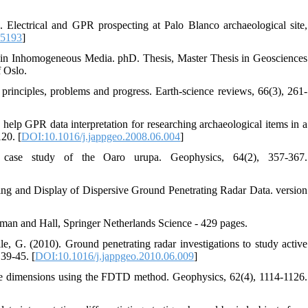
 Electrical and GPR prospecting at Palo Blanco archaeological site,
45193
]
g in Inhomogeneous Media. phD.‌ Thesis‌, Master Thesis in Geosciences
 Oslo.
 principles, problems and progress. Earth-science reviews, 66(3), 261-
help GPR data interpretation for researching archaeological items in a
20. [
DOI:10.1016/j.jappgeo.2008.06.004
]
 case study of the Oaro urupa. Geophysics, 64(2), 357-367.
 and Display of Dispersive Ground Penetrating Radar Data. version
apman and Hall, Springer Netherlands ‌Science - 429 pages.
ile, G. (2010). Ground penetrating radar investigations to study active
 39-45. [
DOI:10.1016/j.jappgeo.2010.06.009
]
hree dimensions using the FDTD method. Geophysics, 62(4), 1114-1126.