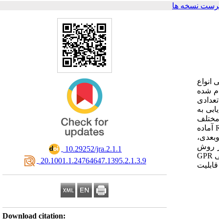
رست نسخه ها
به زمین
و وارون داده های
عدادی
پروفیل GPR سامانه
های واقعی
مانند تصحیح اشباع سیگنال، فیلترهای میان‌گذر، کنترل بهره خودکار و بردارنده زمینه بر روی ‌داده‌های خام، با استفاده از نرم افزار Reflexw آماده
سازی شد. سپس پاسخ GPR  نگاشت راداری منطبق بر این پروفیل، به روش تفاضل محدود حوزه زمان
ر برداشت های
‎ 10.29252/jra.2.1.1
مدل سازی وارون با حل یک مسأله بهینه سازی، استفاده شد. نتایج این پژوهش بر اساس بررسی میزان تطابق نگاشت راداری داده های واقعی GPR
‎ 20.1001.1.24764647.1395.2.1.3.9
ا پاسخ
Download citation: